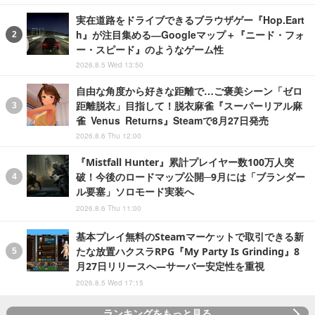
実在道路をドライブできるブラウザゲー『Hop.Eart
h』が注目集める―Googleマップ＋『ニード・フォ
ー・スピード』のようなゲーム性
2026.8.5 Wed 13:50
自由な角度から好きな距離で…ご褒美シーン「ゼロ
距離脱衣」目指して！脱衣麻雀『スーパーリアル麻
雀 Venus Returns』Steamで8月27日発売
2026.8.6 Thu 12:00
『Mistfall Hunter』累計プレイヤー数100万人突
破！今後のロードマップ公開─9月には「ブランダー
ル要塞」ソロモード実装へ
2026.8.6 Thu 11:00
基本プレイ無料のSteamマーケットで取引できる新
たな放置ハクスラRPG『My Party Is Grinding』8
月27日リリースへ―サーバー安定性を重視
2026.8.5 Wed 17:15
ランキングをもっと見る