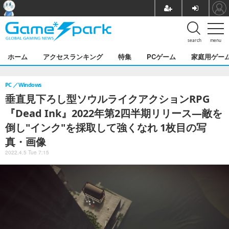
search
menu
ホーム
アクセスランキング
特集
PCゲーム
家庭用ゲー
PC
Windows
垂直見下ろし型ソウルライクアクションRPG
『Dead Ink』2022年第2四半期リリース―敵を
倒し"インク"を採取して強くなれ 1枚目の写
真・画像
2022.4.5 Tue 7:15