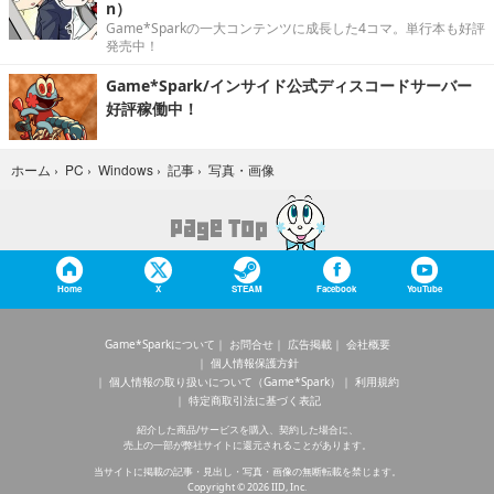
n）
Game*Sparkの一大コンテンツに成長した4コマ。単行本も好評
発売中！
Game*Spark/インサイド公式ディスコードサーバー
好評稼働中！
写真・画像
ホーム
›
PC
›
Windows
›
記事
›
Home
X
STEAM
Facebook
YouTube
Game*Sparkについて
お問合せ
広告掲載
会社概要
個人情報保護方針
個人情報の取り扱いについて（Game*Spark）
利用規約
特定商取引法に基づく表記
紹介した商品/サービスを購入、契約した場合に、
売上の一部が弊社サイトに還元されることがあります。
当サイトに掲載の記事・見出し・写真・画像の無断転載を禁じます。
Copyright © 2026 IID, Inc.