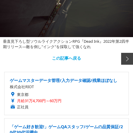
垂直見下ろし型ソウルライクアクションRPG『Dead Ink』2022年第2四半
期リリース―敵を倒し"インク"を採取して強くなれ
この記事へ戻る
ゲームマスターデータ管理/入力データ確認/残業ほぼなし
株式会社RIOT
東京都
月給31万4,700円～60万円
正社員
「ゲーム好き歓迎!」ゲームQAスタッフ/ゲームの品質保証/2
0代30代活躍中