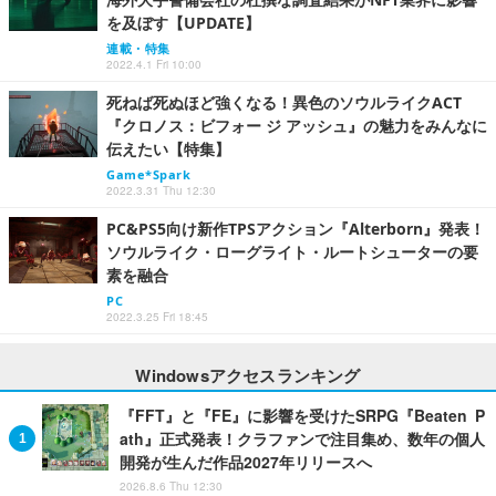
を及ぼす【UPDATE】
連載・特集
2022.4.1 Fri 10:00
死ねば死ぬほど強くなる！異色のソウルライクACT
『クロノス：ビフォー ジ アッシュ』の魅力をみんなに
伝えたい【特集】
Game*Spark
2022.3.31 Thu 12:30
PC&PS5向け新作TPSアクション『Alterborn』発表！
ソウルライク・ローグライト・ルートシューターの要
素を融合
PC
2022.3.25 Fri 18:45
Windowsアクセスランキング
『FFT』と『FE』に影響を受けたSRPG『Beaten P
ath』正式発表！クラファンで注目集め、数年の個人
開発が生んだ作品2027年リリースへ
2026.8.6 Thu 12:30