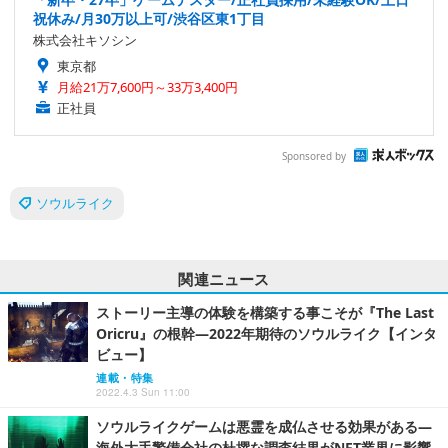
祝休み/月30万以上可/渋谷区東1丁目
株式会社キソシン
東京都
月給21万7,600円～33万3,400円
正社員
Sponsored by
ソウルライク
関連ニュース
ストーリー主導の体験を構築する事こそが『The Last
Oricru』の根幹―2022年期待のソウルライク【インタ
ビュー】
連載・特集
2022.4.3 Sun 11:00
ソウルライクゲームは悪霊を成仏させる効果がある―
海外大手警備会社の杜撰な調査結果がNFT業界に影響