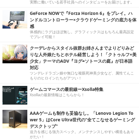
実際に働いている若手社員へのインタビューをお届けします。
GeForce NOWで『Forza Horizon 6』をプレイ。ハ
ンドルコントローラー×クラウドゲーミングの底力を体
感
体感的にラグはほぼ無し。グラフィックスはもちろん最高設定
でプレイ可能！
クーデレからスタイル抜群お姉さんまでよりどりみど
りな人外娘たちとホテル経営しよう！「クトゥルフ×美
少女」テーマのADV『ヨグ=ソトースの庭』が日本語
対応
ツンデレドラゴン娘や無口な複眼死神美少女など、属性てんこ
もりのヒロインたちがアツい！
ゲームコマースの最前線ーXsolla特集
Xsollaの最新情報はこちらから！
AAAゲームも制作も妥協なし。「Lenovo Legion To
wer 5」はCore Ultra世代の“全てこなせるゲーミング
デスクトップ”
迫力を感じる強力スペック。メンテナンスしやすい構造もあり
がたい！