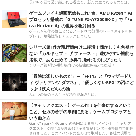
長い時を経て受け継がれる過去と、新たに生まれるものとは。
ゲームプレイも録画配信もこれ1台。AMD Ryzen™ AI
プロセッサ搭載の「G TUNE P5-A7G60BK-D」で『Fo
rza Horizon 6』の世界を駆け回る
ゲーム＆制作の拠点となるノートPCで話題のレースタイトルを
プレイ。放熱性能もチェックしました！
シリーズ第1作が現行機向けに復活！懐かしくも色褪せ
ない『カルドセプト ザ ファースト』遊びやすい機能も
搭載で、あらためて“原典”に触れるのにぴったり
シリーズ第1作が現行機向けの新機能を備えて復活！
「冒険は楽しいものだ」 ─『FF11』と『ウィザードリ
ィ ヴァリアンツ ダフネ』、"優しくないRPG"の沼にど
っぷり沈んだ4人の話
ふたつの沼の住人たちが語る奥深さとは。
【キャリアクエスト】ゲーム作りを仕事にするという
こと。セガの若手の事例に見る，ゲームプログラマと
いう働き方
Game*Sparkと4Gamerの合同による就活イベント「キャリア
クエスト」の第4回が東京都立産業貿易センター浜松町館で開催
されました。このイベントに合わせて取材した、各社の現場で