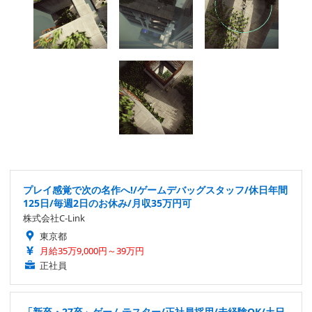
プレイ感覚で次の名作へ!/ゲームデバッグスタッフ/休日年間
125日/毎週2日のお休み/月収35万円可
株式会社C-Link
東京都
月給35万9,000円～39万円
正社員
「新卒・27卒」ゲームテスター/正社員採用/未経験OK/土日