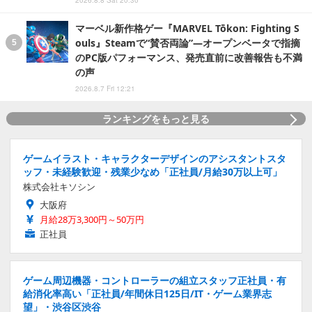
2026.8.8 Sat 20:30
マーベル新作格ゲー『MARVEL Tōkon: Fighting S
ouls』Steamで“賛否両論”―オープンベータで指摘
のPC版パフォーマンス、発売直前に改善報告も不満
の声
2026.8.7 Fri 12:21
ランキングをもっと見る
ゲームイラスト・キャラクターデザインのアシスタントスタ
ッフ・未経験歓迎・残業少なめ「正社員/月給30万以上可」
株式会社キソシン
大阪府
月給28万3,300円～50万円
正社員
ゲーム周辺機器・コントローラーの組立スタッフ正社員・有
給消化率高い「正社員/年間休日125日/IT・ゲーム業界志
望」・渋谷区渋谷