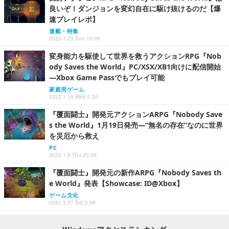
良いぞ！ダンジョンを変幻自在に駆け抜けるのだ【爆
速プレイレポ】
連載・特集
2022.1.23 Sun 10:00
変身能力を駆使して世界を救うアクションRPG『Nob
ody Saves the World』PC/XSX/XB1向けに配信開始
―Xbox Game Passでもプレイ可能
家庭用ゲーム
2022.1.19 Wed 0:30
『覆面闘士』開発元アクションARPG『Nobody Save
s the World』1月19日発売―“無名の存在”なのに世界
を災厄から救え
PC
2022.1.6 Thu 20:30
『覆面闘士』開発元の新作ARPG『Nobody Saves th
e World』発表【Showcase: ID@Xbox】
ゲーム文化
2021.3.27 Sat 2:59