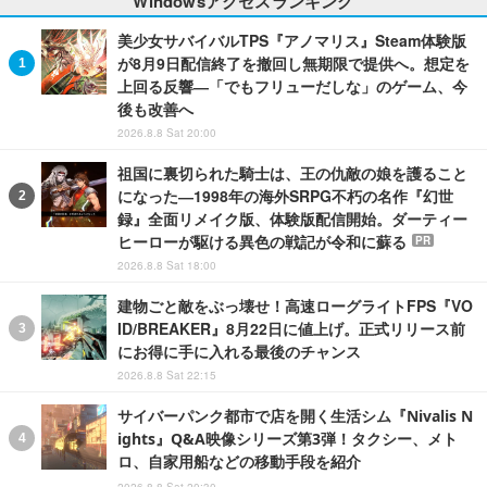
Windowsアクセスランキング
美少女サバイバルTPS『アノマリス』Steam体験版
が8月9日配信終了を撤回し無期限で提供へ。想定を
上回る反響―「でもフリューだしな」のゲーム、今
後も改善へ
2026.8.8 Sat 20:00
祖国に裏切られた騎士は、王の仇敵の娘を護ること
になった―1998年の海外SRPG不朽の名作『幻世
録』全面リメイク版、体験版配信開始。ダーティー
ヒーローが駆ける異色の戦記が令和に蘇る
PR
2026.8.8 Sat 18:00
建物ごと敵をぶっ壊せ！高速ローグライトFPS『VO
ID/BREAKER』8月22日に値上げ。正式リリース前
にお得に手に入れる最後のチャンス
2026.8.8 Sat 22:15
サイバーパンク都市で店を開く生活シム『Nivalis N
ights』Q&A映像シリーズ第3弾！タクシー、メト
ロ、自家用船などの移動手段を紹介