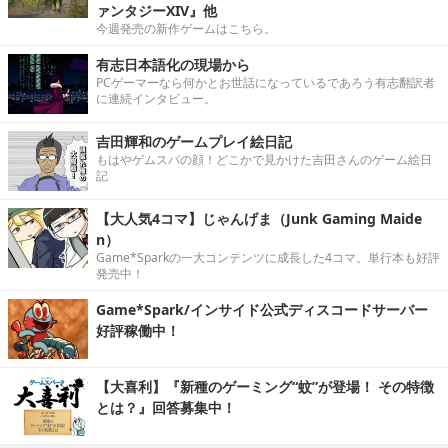
ァンタジーXIV』他
今週発売の新作ゲームはこちら。
有志日本語化の現場から
PCゲーマーなら何かとお世話になっているであろう有志翻訳者
に連続インタビュー。
吉田輝和のゲームプレイ絵日記
もはやゲムスパの顔！どこかで見かけた吉田さんのゲーム絵日
記
【大人気4コマ】じゃんげま（Junk Gaming Maide
n）
Game*Sparkの一大コンテンツに成長した4コマ。単行本も好評
発売中！
Game*Spark/インサイド公式ディスコードサーバー
好評稼働中！
【大喜利】『新種のゲーミング“蚊”が登場！ その特徴
とは？』回答募集中！