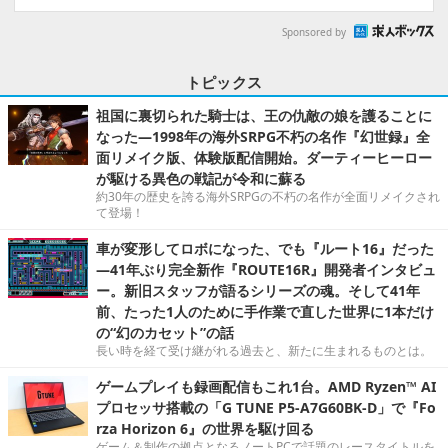
Sponsored by
トピックス
祖国に裏切られた騎士は、王の仇敵の娘を護ることに
なった―1998年の海外SRPG不朽の名作『幻世録』全
面リメイク版、体験版配信開始。ダーティーヒーロー
が駆ける異色の戦記が令和に蘇る
約30年の歴史を誇る海外SRPGの不朽の名作が全面リメイクされ
て登場！
車が変形してロボになった、でも『ルート16』だった
―41年ぶり完全新作『ROUTE16R』開発者インタビュ
ー。新旧スタッフが語るシリーズの魂。そして41年
前、たった1人のために手作業で直した世界に1本だけ
の“幻のカセット”の話
長い時を経て受け継がれる過去と、新たに生まれるものとは。
ゲームプレイも録画配信もこれ1台。AMD Ryzen™ AI
プロセッサ搭載の「G TUNE P5-A7G60BK-D」で『Fo
rza Horizon 6』の世界を駆け回る
ゲーム＆制作の拠点となるノートPCで話題のレースタイトルを