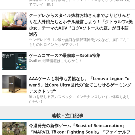
でプレイ可能！
クーデレからスタイル抜群お姉さんまでよりどりみど
りな人外娘たちとホテル経営しよう！「クトゥルフ×美
少女」テーマのADV『ヨグ=ソトースの庭』が日本語
対応
ツンデレドラゴン娘や無口な複眼死神美少女など、属性てんこ
もりのヒロインたちがアツい！
ゲームコマースの最前線ーXsolla特集
Xsollaの最新情報はこちらから！
AAAゲームも制作も妥協なし。「Lenovo Legion To
wer 5」はCore Ultra世代の“全てこなせるゲーミング
デスクトップ”
迫力を感じる強力スペック。メンテナンスしやすい構造もあり
がたい！
連載・注目記事
今週発売の新作ゲーム『Beast of Reincarnation』
『MARVEL Tōkon: Fighting Souls』『ファイナルフ