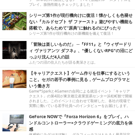
プレイ。放熱性能もチェックしました！
シリーズ第1作が現行機向けに復活！懐かしくも色褪せ
ない『カルドセプト ザ ファースト』遊びやすい機能も
搭載で、あらためて“原典”に触れるのにぴったり
シリーズ第1作が現行機向けの新機能を備えて復活！
「冒険は楽しいものだ」 ─『FF11』と『ウィザードリ
ィ ヴァリアンツ ダフネ』、"優しくないRPG"の沼にど
っぷり沈んだ4人の話
ふたつの沼の住人たちが語る奥深さとは。
【キャリアクエスト】ゲーム作りを仕事にするという
こと。セガの若手の事例に見る，ゲームプログラマと
いう働き方
Game*Sparkと4Gamerの合同による就活イベント「キャリア
クエスト」の第4回が東京都立産業貿易センター浜松町館で開催
されました。このイベントに合わせて取材した、各社の現場で
実際に働いている若手社員へのインタビューをお届けします。
GeForce NOWで『Forza Horizon 6』をプレイ。ハ
ンドルコントローラー×クラウドゲーミングの底力を体
感
体感的にラグはほぼ無し。グラフィックスはもちろん最高設定