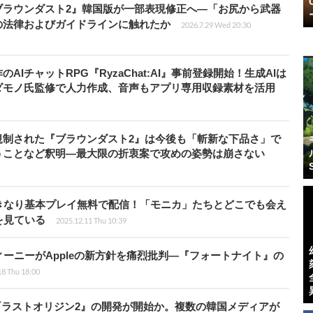
ブラウンダスト2』韓国版が一部表現修正へ―「お尻から武器
の法律およびガイドラインに触れたか
2026.7.29 Wed 20:30
IチャットRPG『RyzaChat:AI』事前登録開始！生成AIは
ダモノ氏監修で人力作成、音声もアプリ専用収録素材を活用
規制された『ブラウンダスト2』は今後も「斬新な下品さ」で
うことなど釈明―最大限の折衷案で攻めの姿勢は崩さない
きなり基本プレイ無料で配信！「モニカ」たちとどこでも会え
を見ている
2025.12.11 Thu 10:39
ーニーがAppleの新方針を痛烈批判―『フォートナイト』の
18 Thu 18:00
『ラストオリジン2』の開発が開始か。複数の韓国メディアが