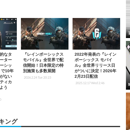
的なタ
『レインボーシックス
2022年発表の『レイン
ーター
モバイル』全世界で配
ボーシックス モバイ
ーシッ
信開始！日本限定の特
ル』全世界リリース日
で10年
別施策も多数展開
がついに決定！2026年
がない
2月23日配信
2026.2.24 Tue 20:23
ティカ
2025.12.17 Wed 2:46
しよう
0
キング