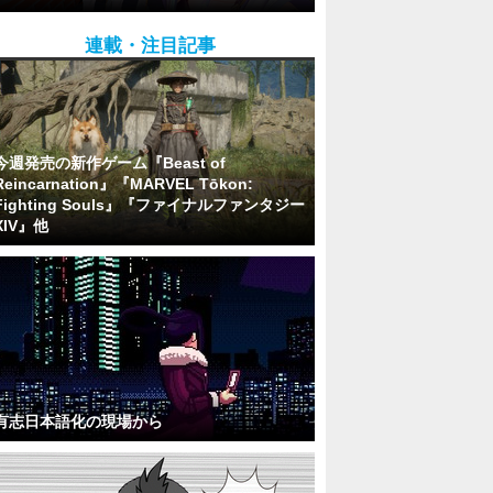
連載・注目記事
今週発売の新作ゲーム『Beast of
Reincarnation』『MARVEL Tōkon:
Fighting Souls』『ファイナルファンタジー
XIV』他
有志日本語化の現場から