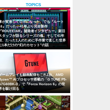
TOPICS
車が変形してロボになった、でも『ルート
16』だった―41年ぶり完全新作
『ROUTE16R』開発者インタビュー。新旧
スタッフが語るシリーズの魂。そして41年
前、たった1人のために手作業で直した世界
に1本だけの“幻のカセット”の話
ゲームプレイも録画配信もこれ1台。AMD
Ryzen™ AIプロセッサ搭載の「G TUNE P5-
A7G60BK-D」で『Forza Horizon 6』の世
界を駆け回る