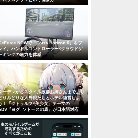
GeForce NOWで『Forza Horizon 6』をプ
レイ。ハンドルコントローラー×クラウドゲ
ーミングの底力を体感
クーデレからスタイル抜群お姉さんまでより
どりみどりな人外娘たちとホテル経営しよ
う！「クトゥルフ×美少女」テーマの
ADV『ヨグ=ソトースの庭』が日本語対応