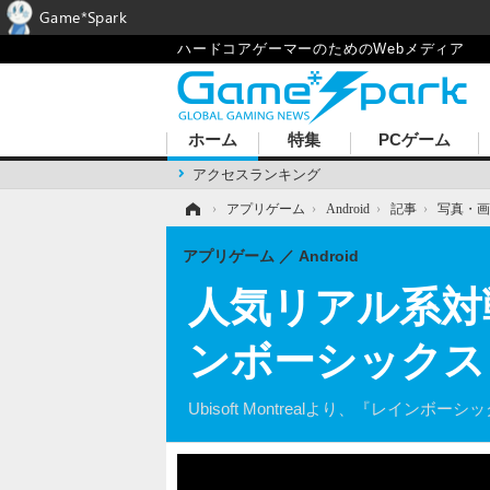
Game*Spark
ハードコアゲーマーのためのWebメディア
ホーム
特集
PCゲーム
アクセスランキング
ホーム
›
アプリゲーム
›
Android
›
記事
›
写真・画
アプリゲーム
Android
人気リアル系対
ンボーシックス
Ubisoft Montrealより、『レ