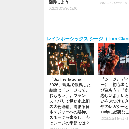
翻弄しよう！
2022.3.19 Sat 11:00
2022.3.30 Wed 12:00
レインボーシックス シージ（Tom Clancy`s
「Six Invitational
『シージ』ディ
2026」現地で観戦した
ーに「初心者も
結論は「シージって、
び込もう」「あ
おもろい」。フラン
恋しいよ」いろ
ス・パリで見た史上初
いをぶつけてき
の大会連覇、高まる日
年のレガシーと
本メジャーへの期待、
10年に必要な
スネークも来るし、今
2026.2.16 Mon 1:45
はシージの季節では？