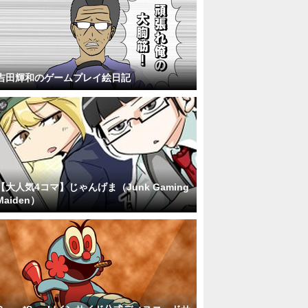
吉田輝和のゲームプレイ絵日記
【大人気4コマ】じゃんげま（Junk Gaming
Maiden）