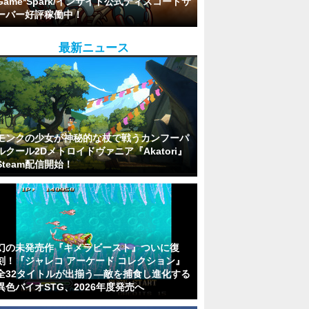
Game*Spark/インサイド公式ディスコードサ
ーバー好評稼働中！
最新ニュース
モンクの少女が神秘的な杖で戦うカンフーパ
ルクール2Dメトロイドヴァニア『Akatori』
Steam配信開始！
幻の未発売作『キメラビースト』ついに復
刻！『ジャレコ アーケード コレクション』
全32タイトルが出揃う―敵を捕食し進化する
異色バイオSTG、2026年度発売へ