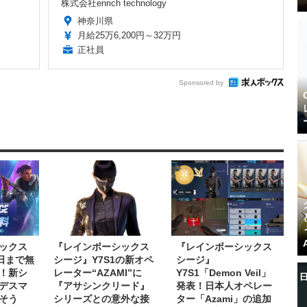
株式会社enrich technology
神奈川県
月給25万6,200円～32万円
正社員
Sponsored by
ックス
『レインボーシックス
『レインボーシックス
日まで無
シージ』Y7S1の新オペ
シージ』
！新シ
レーター“AZAMI”に
Y7S1「Demon Veil」
デスマ
『アサシンクリード』
発表！日本人オペレー
そう
シリーズとの意外な接
ター「Azami」の追加