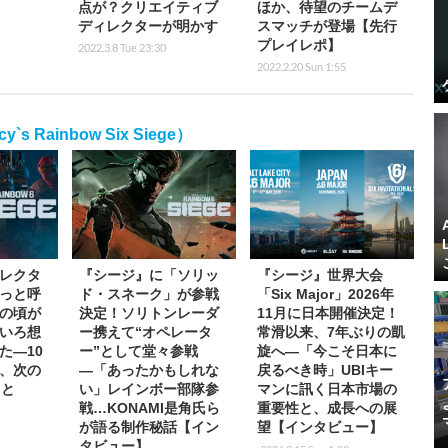
点が？クリエイティブ
ほか、待望のチームデ
ディレクターが明かす
スマッチが登場【先行
プレイレポ】
2022.3.8 Tue 23:30
2022.2.20 Sun 1:55
 Rainbow Six Siege）
レクタ
『シージ』に「ソリッ
『シージ』世界大会
っと呼
ド・スネーク」が参戦
「Six Major」2026年
の頃が
決定！ソリトンレーダ
11月に日本開催決定！
いろ想
ー携えて“オペレータ
常滑以来、7年ぶりの凱
た―10
ー”として堂々参戦
旋へ―「今こそ日本に
、次の
―「あったかもしれな
戻るべき時」UBIキー
こと
い」レインボー部隊参
マンに訊く日本市場の
戦…KONAMI是角氏ら
重要性と、成長への展
が語る制作秘話【イン
望【インタビュー】
タビュー】