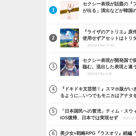
セクシー表現が話題の『
が出る」演出などが韓国
『ライザのアトリエ』原作のA
使用せずアセットはトリ
2026.8.4 Tue 17:45
セクシー表現が開発国で
臨む。流出した表現と違
2026.8.4 Tue 9:30
『ドキドキ文芸部！』スマホ版がい
るように…いつでもモニカはアナタ
「日本国民への冒涜」ティム・スウィ
iOS復帰、日本では実現せず
2025.12.
美少女×戦略RPG『ラスオリ』続編