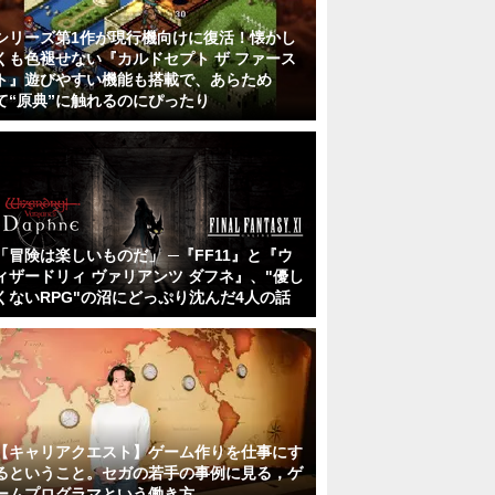
シリーズ第1作が現行機向けに復活！懐かし
くも色褪せない『カルドセプト ザ ファース
ト』遊びやすい機能も搭載で、あらため
て“原典”に触れるのにぴったり
「冒険は楽しいものだ」 ─『FF11』と『ウ
ィザードリィ ヴァリアンツ ダフネ』、"優し
くないRPG"の沼にどっぷり沈んだ4人の話
【キャリアクエスト】ゲーム作りを仕事にす
るということ。セガの若手の事例に見る，ゲ
ームプログラマという働き方