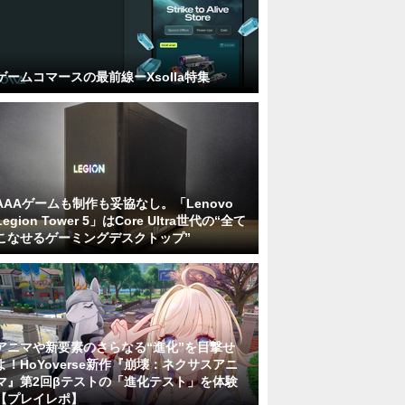
ゲームコマースの最前線ーXsolla特集
AAAゲームも制作も妥協なし。「Lenovo
Legion Tower 5」はCore Ultra世代の“全て
こなせるゲーミングデスクトップ”
アニマや新要素のさらなる“進化”を目撃せ
よ！HoYoverse新作『崩壊：ネクサスアニ
マ』第2回βテストの「進化テスト」を体験
【プレイレポ】