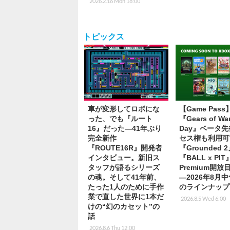
2026.2.16 Mon 18:00
トピックス
車が変形してロボにな
【Game Pas
った、でも『ルート
『Gears of War
16』だった―41年ぶり
Day』ベータ
完全新作
セス権も利用可
『ROUTE16R』開発者
『Grounded 
インタビュー。新旧ス
『BALL x PI
タッフが語るシリーズ
Premium開
の魂。そして41年前、
―2026年8月
たった1人のために手作
のラインナップ
業で直した世界に1本だ
2026.8.5 Wed 6:00
けの“幻のカセット”の
話
2026.8.6 Thu 12:00