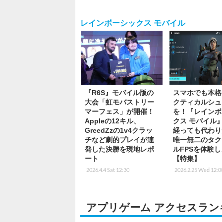
レインボーシックス モバイル
『R6S』モバイル版の
スマホでも本格
大会「虹モバストリー
クティカルシュ
マーフェス」が開催！
を！『レインボ
Appleの12キル、
クス モバイル』
GreedZzの1v4クラッ
経っても代わり
チなど劇的プレイが連
唯一無二のタク
発した決勝を現地レポ
ルFPSを体験
ート
【特集】
2026.4.4 Sat 12:30
2026.2.25 Wed 12:0
アプリゲーム アクセスラン