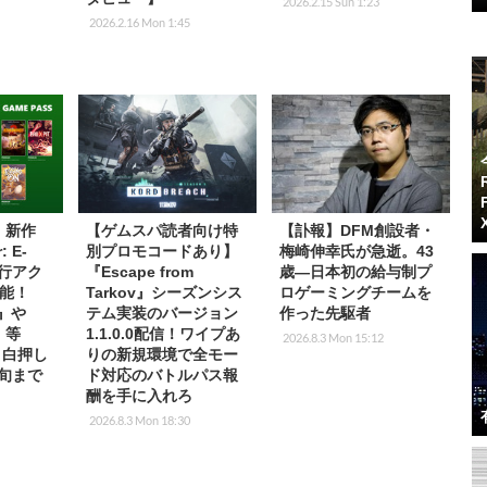
2026.2.15 Sun 1:23
2026.2.16 Mon 1:45
s】新作
【ゲムスパ読者向け特
【訃報】DFM創設者・
: E-
別プロモコードあり】
梅崎伸幸氏が急逝。43
先行アク
『Escape from
歳―日本初の給与制プ
能！
Tarkov』シーズンシス
ロゲーミングチームを
2』や
テム実装のバージョン
作った先駆者
T』等
1.1.0.0配信！ワイプあ
2026.8.3 Mon 15:12
放目白押し
りの新規環境で全モー
中旬まで
ド対応のバトルパス報
酬を手に入れろ
2026.8.3 Mon 18:30