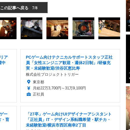
この記事へ戻る
7/8
リア
PCゲーム向けテクニカルサポートスタッフ正社
躍中
員「女性エンジニア歓迎・週休2日制」/研修充
実・未経験歓迎/渋谷区恵比寿
株式会社プロジェクトトリガー
東京都
月給22万3,700円～31万9,100円
正社員
・ゲー
「27卒」ゲーム向けUIデザイナーアシスタント
方・育
「正社員」IT・デザイン系転職希望・駅チカ・
未経験歓迎/横浜市西区南幸2丁目