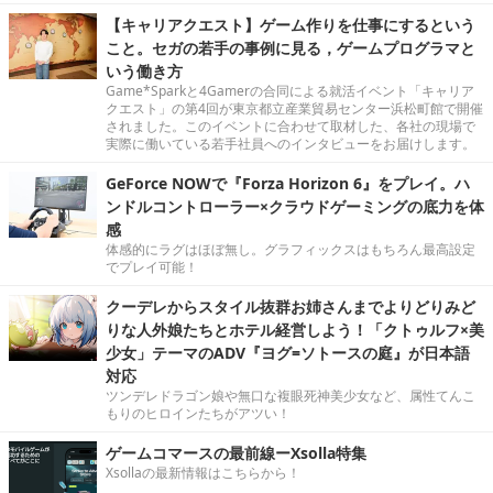
【キャリアクエスト】ゲーム作りを仕事にするという
こと。セガの若手の事例に見る，ゲームプログラマと
いう働き方
Game*Sparkと4Gamerの合同による就活イベント「キャリア
クエスト」の第4回が東京都立産業貿易センター浜松町館で開催
されました。このイベントに合わせて取材した、各社の現場で
実際に働いている若手社員へのインタビューをお届けします。
GeForce NOWで『Forza Horizon 6』をプレイ。ハ
ンドルコントローラー×クラウドゲーミングの底力を体
感
体感的にラグはほぼ無し。グラフィックスはもちろん最高設定
でプレイ可能！
クーデレからスタイル抜群お姉さんまでよりどりみど
りな人外娘たちとホテル経営しよう！「クトゥルフ×美
少女」テーマのADV『ヨグ=ソトースの庭』が日本語
対応
ツンデレドラゴン娘や無口な複眼死神美少女など、属性てんこ
もりのヒロインたちがアツい！
ゲームコマースの最前線ーXsolla特集
Xsollaの最新情報はこちらから！