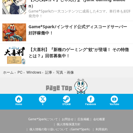
n）
Game*Sparkの一大コンテンツに成長した4コマ。単行本も好評
発売中！
Game*Spark/インサイド公式ディスコードサーバー
好評稼働中！
【大喜利】『新種のゲーミング“蚊”が登場！ その特徴
とは？』回答募集中！
写真・画像
ホーム
›
PC
›
Windows
›
記事
›
Home
X
STEAM
Facebook
YouTube
Game*Sparkについて
お問合せ
広告掲載
会社概要
個人情報保護方針
個人情報の取り扱いについて（Game*Spark）
利用規約