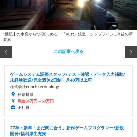
”世紀末の車窓から”が楽しめるー『Rust』鉄道・ジップライン…今後の新
要素
この記事へ戻る
ゲームシステム調整スタッフ/テスト確認・データ入力補助/
未経験歓迎/完全週休2日制・月40万以上可
株式会社enrich technology
神奈川県
月給34万円～60万円
正社員
27卒・新卒「まだ間に合う」新作ゲームプログラマー/新規
開発/福利厚生充実