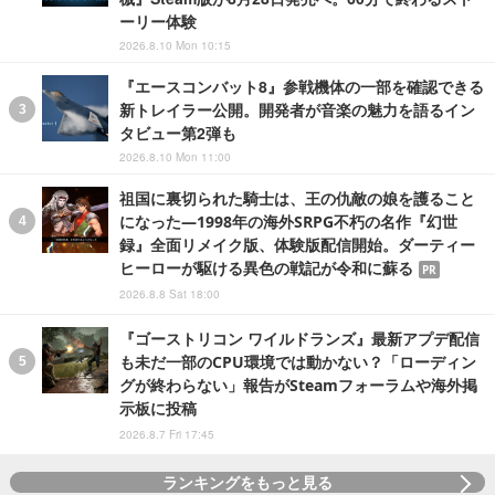
ーリー体験
2026.8.10 Mon 10:15
『エースコンバット8』参戦機体の一部を確認できる
新トレイラー公開。開発者が音楽の魅力を語るイン
タビュー第2弾も
2026.8.10 Mon 11:00
祖国に裏切られた騎士は、王の仇敵の娘を護ること
になった―1998年の海外SRPG不朽の名作『幻世
録』全面リメイク版、体験版配信開始。ダーティー
ヒーローが駆ける異色の戦記が令和に蘇る
PR
2026.8.8 Sat 18:00
『ゴーストリコン ワイルドランズ』最新アプデ配信
も未だ一部のCPU環境では動かない？「ローディン
グが終わらない」報告がSteamフォーラムや海外掲
示板に投稿
2026.8.7 Fri 17:45
ランキングをもっと見る