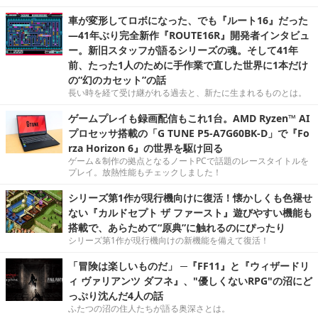
車が変形してロボになった、でも『ルート16』だった
―41年ぶり完全新作『ROUTE16R』開発者インタビュ
ー。新旧スタッフが語るシリーズの魂。そして41年
前、たった1人のために手作業で直した世界に1本だけ
の“幻のカセット”の話
長い時を経て受け継がれる過去と、新たに生まれるものとは。
ゲームプレイも録画配信もこれ1台。AMD Ryzen™ AI
プロセッサ搭載の「G TUNE P5-A7G60BK-D」で『Fo
rza Horizon 6』の世界を駆け回る
ゲーム＆制作の拠点となるノートPCで話題のレースタイトルを
プレイ。放熱性能もチェックしました！
シリーズ第1作が現行機向けに復活！懐かしくも色褪せ
ない『カルドセプト ザ ファースト』遊びやすい機能も
搭載で、あらためて“原典”に触れるのにぴったり
シリーズ第1作が現行機向けの新機能を備えて復活！
「冒険は楽しいものだ」 ─『FF11』と『ウィザードリ
ィ ヴァリアンツ ダフネ』、"優しくないRPG"の沼にど
っぷり沈んだ4人の話
ふたつの沼の住人たちが語る奥深さとは。