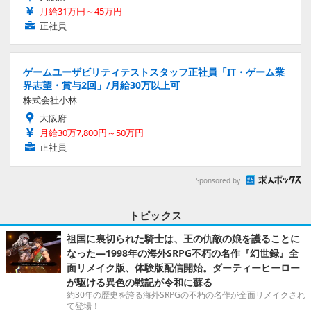
月給31万円～45万円
正社員
ゲームユーザビリティテストスタッフ正社員「IT・ゲーム業
界志望・賞与2回」/月給30万以上可
株式会社小林
大阪府
月給30万7,800円～50万円
正社員
Sponsored by
トピックス
祖国に裏切られた騎士は、王の仇敵の娘を護ることに
なった―1998年の海外SRPG不朽の名作『幻世録』全
面リメイク版、体験版配信開始。ダーティーヒーロー
が駆ける異色の戦記が令和に蘇る
約30年の歴史を誇る海外SRPGの不朽の名作が全面リメイクされ
て登場！