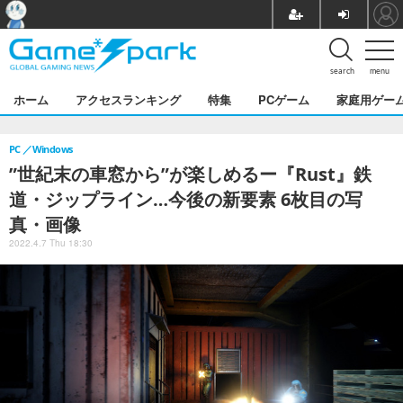
search
menu
ホーム
アクセスランキング
特集
PCゲーム
家庭用ゲー
PC
Windows
”世紀末の車窓から”が楽しめるー『Rust』鉄
道・ジップライン…今後の新要素 6枚目の写
真・画像
2022.4.7 Thu 18:30