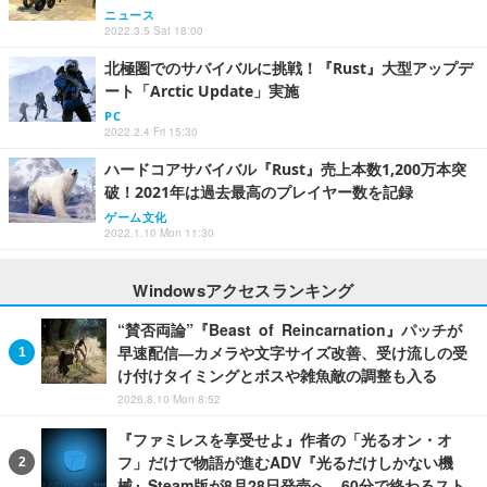
ニュース
2022.3.5 Sat 18:00
北極圏でのサバイバルに挑戦！『Rust』大型アップデ
ート「Arctic Update」実施
PC
2022.2.4 Fri 15:30
ハードコアサバイバル『Rust』売上本数1,200万本突
破！2021年は過去最高のプレイヤー数を記録
ゲーム文化
2022.1.10 Mon 11:30
Windowsアクセスランキング
“賛否両論”『Beast of Reincarnation』パッチが
早速配信―カメラや文字サイズ改善、受け流しの受
け付けタイミングとボスや雑魚敵の調整も入る
2026.8.10 Mon 8:52
『ファミレスを享受せよ』作者の「光るオン・オ
フ」だけで物語が進むADV『光るだけしかない機
械』Steam版が8月28日発売へ。60分で終わるスト