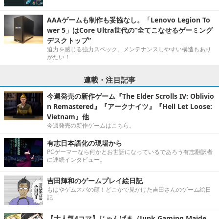
AAAゲームも制作も妥協なし。「Lenovo Legion To
wer 5」はCore Ultra世代の“全てこなせるゲーミング
デスクトップ”
迫力を感じる強力スペック。メンテナンスしやすい構造もあり
がたい！
連載・注目記事
今週発売の新作ゲーム『The Elder Scrolls IV: Oblivio
n Remastered』『アークナイツ』『Hell Let Loose:
Vietnam』他
今週発売の新作ゲームはこちら。
有志日本語化の現場から
PCゲーマーなら何かとお世話になっているであろう有志翻訳者
に連続インタビュー。
吉田輝和のゲームプレイ絵日記
もはやゲムスパの顔！どこかで見かけた吉田さんのゲーム絵日
記
【大人気4コマ】じゃんげま（Junk Gaming Maide