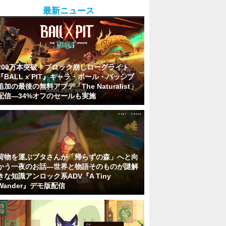
最新ニュース
200万本突破！ブロック崩しローグライト
『BALL x PIT』キャラ・ボール・パッシブ
追加の最後の無料アプデ「The Naturalist」
配信―34%オフのセールも実施
荷物を運ぶブタさんが「帰らずの森」へと向
かう一夜のお話―世界と物語そのものが謎解
きな知識アンロック系ADV『A Tiny
Wander』デモ版配信