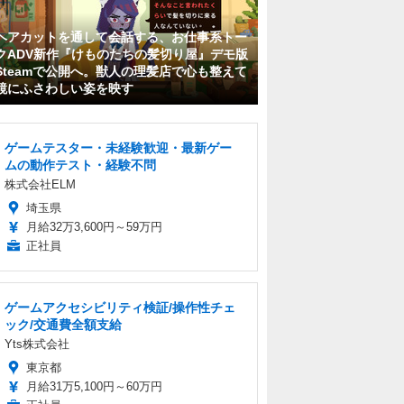
ヘアカットを通して会話する、お仕事系トー
クADV新作『けものたちの髪切り屋』デモ版
Steamで公開へ。獣人の理髪店で心も整えて
鏡にふさわしい姿を映す
ゲームテスター・未経験歓迎・最新ゲー
ムの動作テスト・経験不問
株式会社ELM
埼玉県
月給32万3,600円～59万円
正社員
ゲームアクセシビリティ検証/操作性チェ
ック/交通費全額支給
Yts株式会社
東京都
月給31万5,100円～60万円