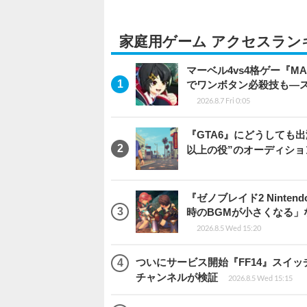
家庭用ゲーム アクセスラン
マーベル4vs4格ゲー『MA
でワンボタン必殺技も―
2026.8.7 Fri 0:05
『GTA6』にどうしても出
以上の役”のオーディシ
『ゼノブレイド2 Ninten
時のBGMが小さくなる
2026.8.5 Wed 15:20
ついにサービス開始『FF14』スイッ
チャンネルが検証
2026.8.5 Wed 15:15