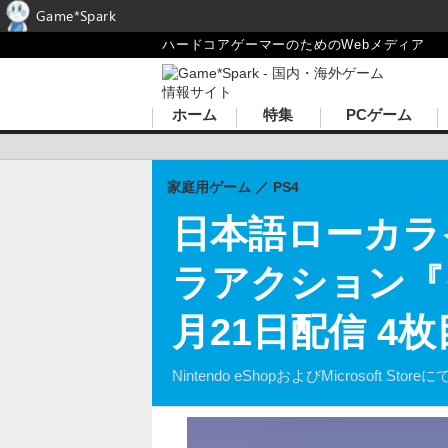
Game*Spark
ハードコアゲーマーのためのWebメディア
ホーム
特集
PCゲーム
家庭用ゲーム
PS4
日本語ローカラ
ラアクション『
月21日配信 4
Nintendo eShopおよびMicrosoft 