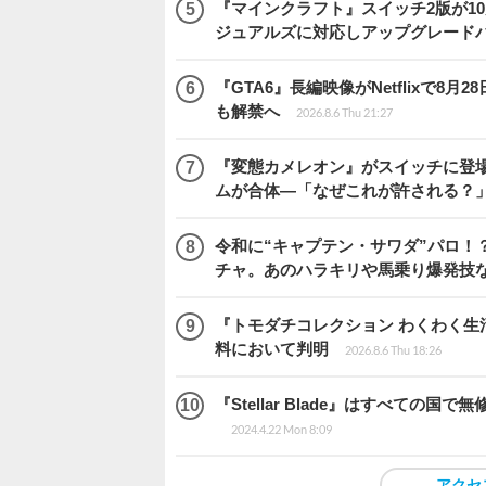
『マインクラフト』スイッチ2版が1
ジュアルズに対応しアップグレード
『GTA6』長編映像がNetflixで8
も解禁へ
2026.8.6 Thu 21:27
『変態カメレオン』がスイッチに登場
ムが合体―「なぜこれが許される？
令和に“キャプテン・サワダ”パロ！？
チャ。あのハラキリや馬乗り爆発技
『トモダチコレクション わくわく生活
料において判明
2026.8.6 Thu 18:26
『Stellar Blade』はすべて
2024.4.22 Mon 8:09
アクセ