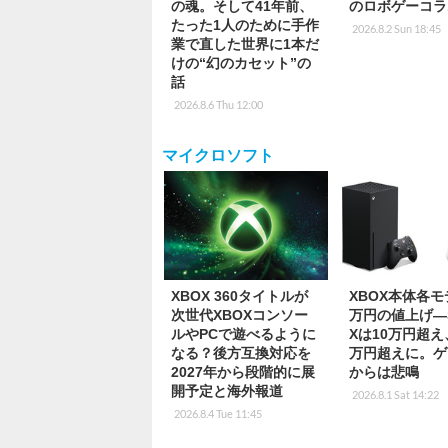
の魂。そして41年前、
のロボゲーコラ
たった1人のために手作
2026.8.2 Sun 18:45
業で直した世界に1本だ
けの“幻のカセット”の
話
2026.8.6 Thu 12:00
マイクロソフト
XBOX 360タイトルが
XBOX本体各モ
次世代XBOXコンソー
万円の値上げ―Se
ルやPCで遊べるように
Xは10万円超え
なる？後方互換対応を
万円超えに。ゲ
2027年から段階的に展
からは悲鳴
開予定と海外報道
2026.8.1 Sat 14:22
2026.8.4 Tue 11:45