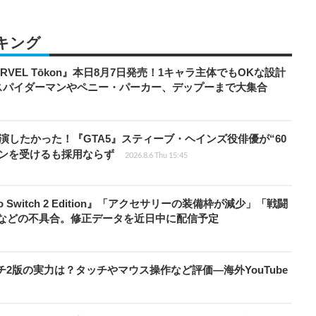
キング
RVEL Tōkon』本日8月7日発売！1キャラ主体でもOKな設計
スパイダーマンやペニー・パーカー、デップーまで大集合
演したかった！『GTA5』スティーブ・ヘインズ役俳優が“60
ョンを受けるも採用ならず
2026.8.6 Thu 15:45
do Switch 2 Edition』「アクセサリーの装備枠が減少」「戦闘
」などの不具合。修正データを近日中に配信予定
チ2版の実力は？タッチやマウス操作など評価―海外YouTube