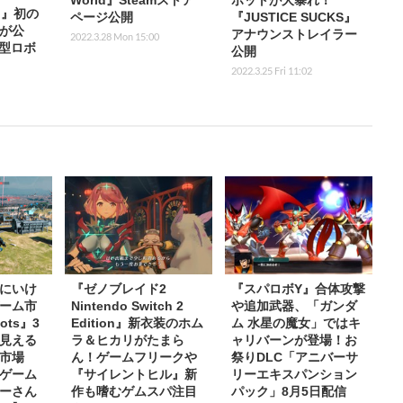
World』Steamストア
ボットが大暴れ！
ld』初の
ページ公開
『JUSTICE SUCKS』
細が公
アナウンストレイラー
2022.3.28 Mon 15:00
型ロボ
公開
2022.3.25 Fri 11:02
にいけ
『ゼノブレイド2
『スパロボY』合体攻撃
ーム市
Nintendo Switch 2
や追加武器、「ガンダ
ots』3
Edition』新衣装のホム
ム 水星の魔女」ではキ
見える
ラ＆ヒカリがたまら
ャリバーンが登場！お
市場
ん！ゲームフリークや
祭りDLC「アニバーサ
ゲーム
『サイレントヒル』新
リーエキスパンション
ーさん
作も嗜むゲムスパ注目
パック」8月5日配信