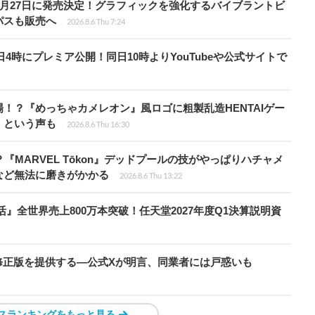
0月27日に発売決定！グラフィックを強化するバイブラントビ
パスも販売へ
2026.8.6 Thu 7:24
月28日4時にプレミア公開！同日10時よりYouTubeや公式サイトで
！？『めっちゃカメレオン』風ロゴに粗製乱造HENTAIゲー
」という声も
2026.8.6 Thu 16:30
『MARVEL Tōkon』デッドプールの技がやっぱりハチャメ
など無法に磨きがかかる
2026.8.6 Thu 13:22
』全世界売上800万本突破！任天堂2027年度Q1決算説明資
の国で無修正版を提供する―公式Xが明言、同業者には戸惑いも
スランキングをもっと見る