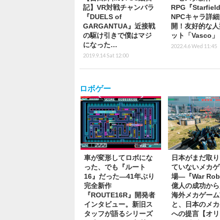
記】VR対戦チャンバラ
RPG『Starfie
『DUELS of
NPCキャラ詳
GARGANTUA』近接戦
開！友好的な人
の駆け引きで僕はマジ
ット「Vasco」
になった…
2022.4.6 Wed 11:45
2019.9.14 Sat 12:00
ロボゲー
車が変形してロボにな
日本がまだ取り
った、でも『ルート
ていないメカゲ
16』だった―41年ぶり
場―『War Rob
完全新作
億人の成功から
『ROUTE16R』開発者
海外メカゲーム
インタビュー。新旧ス
と、日本のメカ
タッフが語るシリーズ
への提言【オリ