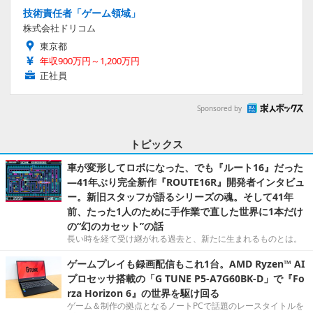
技術責任者「ゲーム領域」
株式会社ドリコム
東京都
年収900万円～1,200万円
正社員
Sponsored by
トピックス
車が変形してロボになった、でも『ルート16』だった
―41年ぶり完全新作『ROUTE16R』開発者インタビュ
ー。新旧スタッフが語るシリーズの魂。そして41年
前、たった1人のために手作業で直した世界に1本だけ
の“幻のカセット”の話
長い時を経て受け継がれる過去と、新たに生まれるものとは。
ゲームプレイも録画配信もこれ1台。AMD Ryzen™ AI
プロセッサ搭載の「G TUNE P5-A7G60BK-D」で『Fo
rza Horizon 6』の世界を駆け回る
ゲーム＆制作の拠点となるノートPCで話題のレースタイトルを