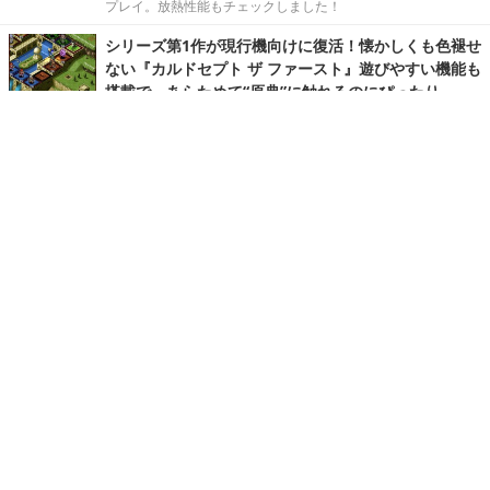
プレイ。放熱性能もチェックしました！
シリーズ第1作が現行機向けに復活！懐かしくも色褪せ
ない『カルドセプト ザ ファースト』遊びやすい機能も
搭載で、あらためて“原典”に触れるのにぴったり
シリーズ第1作が現行機向けの新機能を備えて復活！
「冒険は楽しいものだ」 ─『FF11』と『ウィザードリ
ィ ヴァリアンツ ダフネ』、"優しくないRPG"の沼にど
っぷり沈んだ4人の話
ふたつの沼の住人たちが語る奥深さとは。
【キャリアクエスト】ゲーム作りを仕事にするという
こと。セガの若手の事例に見る，ゲームプログラマと
いう働き方
Game*Sparkと4Gamerの合同による就活イベント「キャリア
クエスト」の第4回が東京都立産業貿易センター浜松町館で開催
されました。このイベントに合わせて取材した、各社の現場で
実際に働いている若手社員へのインタビューをお届けします。
GeForce NOWで『Forza Horizon 6』をプレイ。ハ
ンドルコントローラー×クラウドゲーミングの底力を体
感
体感的にラグはほぼ無し。グラフィックスはもちろん最高設定