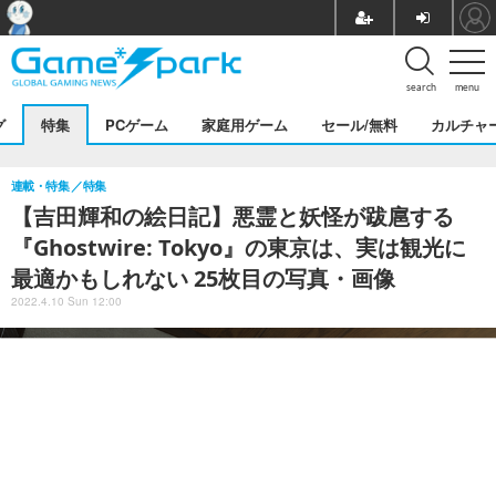
search
menu
グ
特集
PCゲーム
家庭用ゲーム
セール/無料
カルチャ
連載・特集
特集
【吉田輝和の絵日記】悪霊と妖怪が跋扈する
『Ghostwire: Tokyo』の東京は、実は観光に
最適かもしれない 25枚目の写真・画像
2022.4.10 Sun 12:00