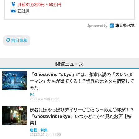
月給31万200円～60万円
正社員
Sponsored by
吉田輝和
関連ニュース
『Ghostwire: Tokyo』には、都市伝説の「スレンダ
ーマン」たちが出てくる！？怪異の元ネタを調査して
みた
PC
2022.4.4 Mon 20:30
渋谷にはやっぱりデイリー〇〇とらーめん〇郎が！？
『Ghostwire:Tokyo』いつかどこかで見たお店【特
集】
連載・特集
2022.3.27 Sun 11:00