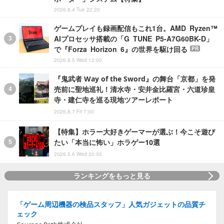
2026.8.4 Tue 22:20
ゲームプレイも録画配信もこれ1台。AMD Ryzen™
AIプロセッサ搭載の「G TUNE P5-A7G60BK-D」
で『Forza Horizon 6』の世界を駆け回る
PR
2026.8.5 Wed 12:00
『鬼武者 Way of the Sword』の舞台「京都」を発
売前に聖地巡礼！清水寺・安井金比羅宮・六道珍皇
寺・建仁寺を巡る現地ツアーレポート
2026.8.7 Fri 7:00
【特集】ホラー大好きゲーマーが選ぶ！今こそ遊び
たい「本当に怖い」ホラゲー10選
2026.5.6 Wed 20:30
ランキングをもっと見る
「ゲーム周辺機器の検品スタッフ」人気ガジェットの品質チ
ェック