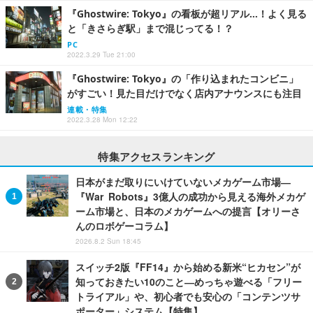
『Ghostwire: Tokyo』の看板が超リアル…！よく見る
と「きさらぎ駅」まで混じってる！？
PC
2022.3.29 Tue 21:00
『Ghostwire: Tokyo』の「作り込まれたコンビニ」
がすごい！見た目だけでなく店内アナウンスにも注目
連載・特集
2022.3.28 Mon 12:22
特集アクセスランキング
日本がまだ取りにいけていないメカゲーム市場―
『War Robots』3億人の成功から見える海外メカゲ
ーム市場と、日本のメカゲームへの提言【オリーさ
んのロボゲーコラム】
2026.8.2 Sun 18:45
スイッチ2版『FF14』から始める新米“ヒカセン”が
知っておきたい10のこと―めっちゃ遊べる「フリー
トライアル」や、初心者でも安心の「コンテンツサ
ポーター」システム【特集】