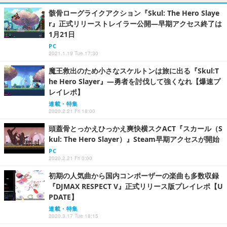
骸骨ローグライクアクション『Skul: The Hero Slaye
r』正式リリーストレイラー公開―早期アクセス終了は
1月21日
PC
2021.1.19 Tue 17:30
魔王救出のため小さなスケルトンは旅に出る『Skul:T
he Hero Slayer』―勇者を討伐して強くなれ【爆速プ
レイレポ】
連載・特集
2020.2.21 Fri 18:00
頭蓋骨とっかえひっかえ爽快横スクACT『スカール（S
kul: The Hero Slayer）』Steam早期アクセスが開始
PC
2020.2.21 Fri 0:00
初期の人気曲から国内コンポーザーの楽曲も多数収録
『DJMAX RESPECT V』正式リリース版プレイレポ【U
PDATE】
連載・特集
2020.3.17 Tue 18:15