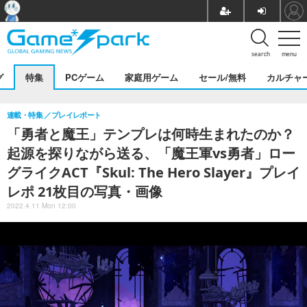
search
menu
グ
特集
PCゲーム
家庭用ゲーム
セール/無料
カルチャ
連載・特集
プレイレポート
「勇者と魔王」テンプレは何時生まれたのか？
起源を探りながら送る、「魔王軍vs勇者」ロー
グライクACT『Skul: The Hero Slayer』プレイ
レポ 21枚目の写真・画像
2022.4.11 Mon 12:00