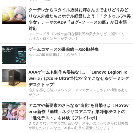
クーデレからスタイル抜群お姉さんまでよりどりみど
りな人外娘たちとホテル経営しよう！「クトゥルフ×美
少女」テーマのADV『ヨグ=ソトースの庭』が日本語
対応
ツンデレドラゴン娘や無口な複眼死神美少女など、属性てんこ
もりのヒロインたちがアツい！
ゲームコマースの最前線ーXsolla特集
Xsollaの最新情報はこちらから！
AAAゲームも制作も妥協なし。「Lenovo Legion To
wer 5」はCore Ultra世代の“全てこなせるゲーミング
デスクトップ”
迫力を感じる強力スペック。メンテナンスしやすい構造もあり
がたい！
アニマや新要素のさらなる“進化”を目撃せよ！HoYov
erse新作『崩壊：ネクサスアニマ』第2回βテストの
「進化テスト」を体験【プレイレポ】
さまざまなアニマとの出会いや、スキルによってさらに戦略性
が増したバトルなど、本作の注目の要素に迫ります！