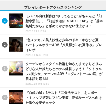
プレイレポートアクセスランキング
モバイル向け新作は“やってること”がちゃんと『幻
想水滸伝』。『幻想水滸伝 STAR LEAP』は「基本
無料だから」と舐めてかかれない仕上がり！
2026.8.7 Fri 18:00
“色々デカい”美人妖怪と少年のドキドキなひと夏…
ハートフルホラーADV『八尺様がいた夏休み』プレ
イレポ
2026.8.2 Sun 19:00
クーデレからスタイル抜群お姉さんまでよりどりみ
どりな人外娘たちとホテル経営しよう！「クトゥル
フ×美少女」テーマのADV『ヨグ=ソトースの庭』が
日本語対応
PR
2026.7.23 Thu 12:05
『白銀の城』βテスト「二分法テスト」をレポー
ト！マップ拡張にフギン実装、正式サービスへ向け
た進化を要チェック