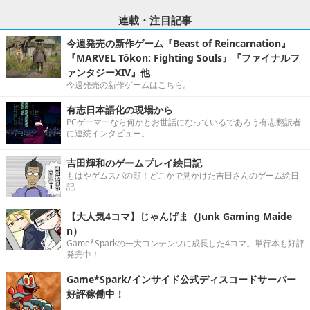
連載・注目記事
今週発売の新作ゲーム『Beast of Reincarnation』
『MARVEL Tōkon: Fighting Souls』『ファイナルフ
ァンタジーXIV』他
今週発売の新作ゲームはこちら。
有志日本語化の現場から
PCゲーマーなら何かとお世話になっているであろう有志翻訳者
に連続インタビュー。
吉田輝和のゲームプレイ絵日記
もはやゲムスパの顔！どこかで見かけた吉田さんのゲーム絵日
記
【大人気4コマ】じゃんげま（Junk Gaming Maide
n）
Game*Sparkの一大コンテンツに成長した4コマ。単行本も好評
発売中！
Game*Spark/インサイド公式ディスコードサーバー
好評稼働中！