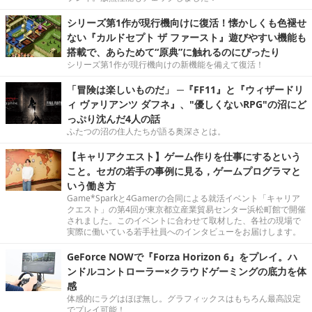
シリーズ第1作が現行機向けに復活！懐かしくも色褪せ
ない『カルドセプト ザ ファースト』遊びやすい機能も
搭載で、あらためて“原典”に触れるのにぴったり
シリーズ第1作が現行機向けの新機能を備えて復活！
「冒険は楽しいものだ」 ─『FF11』と『ウィザードリ
ィ ヴァリアンツ ダフネ』、"優しくないRPG"の沼にど
っぷり沈んだ4人の話
ふたつの沼の住人たちが語る奥深さとは。
【キャリアクエスト】ゲーム作りを仕事にするという
こと。セガの若手の事例に見る，ゲームプログラマと
いう働き方
Game*Sparkと4Gamerの合同による就活イベント「キャリア
クエスト」の第4回が東京都立産業貿易センター浜松町館で開催
されました。このイベントに合わせて取材した、各社の現場で
実際に働いている若手社員へのインタビューをお届けします。
GeForce NOWで『Forza Horizon 6』をプレイ。ハ
ンドルコントローラー×クラウドゲーミングの底力を体
感
体感的にラグはほぼ無し。グラフィックスはもちろん最高設定
でプレイ可能！