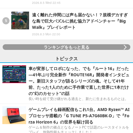
2026.8.5 Wed 22:45
遠く離れた仲間には声も届かない！？規模デカすぎ
な島で巨大パズルに挑む協力アドベンチャー『Big
Walk』プレイレポート
2026.8.3 Mon 22:00
ランキングをもっと見る
トピックス
車が変形してロボになった、でも『ルート16』だった
―41年ぶり完全新作『ROUTE16R』開発者インタビュ
ー。新旧スタッフが語るシリーズの魂。そして41年
前、たった1人のために手作業で直した世界に1本だけ
の“幻のカセット”の話
長い時を経て受け継がれる過去と、新たに生まれるものとは。
ゲームプレイも録画配信もこれ1台。AMD Ryzen™ AI
プロセッサ搭載の「G TUNE P5-A7G60BK-D」で『Fo
rza Horizon 6』の世界を駆け回る
ゲーム＆制作の拠点となるノートPCで話題のレースタイトルを
プレイ。放熱性能もチェックしました！