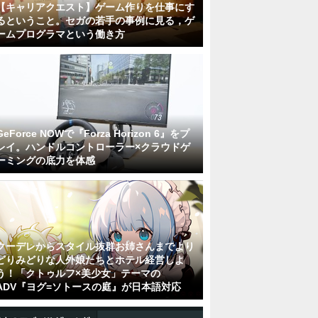
【キャリアクエスト】ゲーム作りを仕事にす
るということ。セガの若手の事例に見る，ゲ
ームプログラマという働き方
GeForce NOWで『Forza Horizon 6』をプ
レイ。ハンドルコントローラー×クラウドゲ
ーミングの底力を体感
クーデレからスタイル抜群お姉さんまでより
どりみどりな人外娘たちとホテル経営しよ
う！「クトゥルフ×美少女」テーマの
ADV『ヨグ=ソトースの庭』が日本語対応