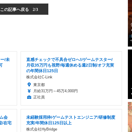
この記事へ戻る
2/3
ー/未
直感チェックで不具合ゼロへ!/ゲームテスター/
可
月収35万円も視野/毎週休める週2日制/オフ充実
の年間休日125日
株式会社C-Link
東京都
月給31万円～45万4,000円
正社員
ム会
未経験採用枠/ゲームテストエンジニア/研修制度
迎/在宅
充実/年間休日125日以上
株式会社HyBridge