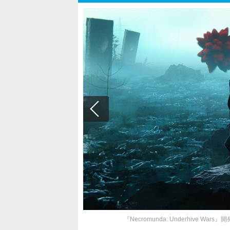
『Necromunda: Underhive W