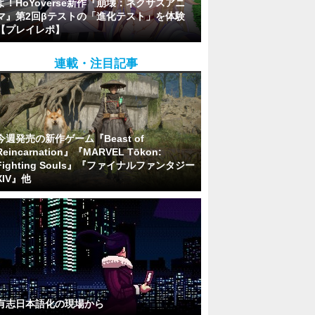
よ！HoYoverse新作『崩壊：ネクサスアニ
マ』第2回βテストの「進化テスト」を体験
【プレイレポ】
連載・注目記事
今週発売の新作ゲーム『Beast of
Reincarnation』『MARVEL Tōkon:
Fighting Souls』『ファイナルファンタジー
XIV』他
有志日本語化の現場から