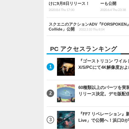
けに9月8日リリース！
ーも公開
2020.8.6 Thu 17:00
2020.6.4 Thu 23:38
スクエニのアクションADV『FORSPOKE
Collide」公開
2022.3.10 Thu 8:04
PC アクセスランキング
『ゴーストリコン ワイルドラン
X/S/PCにて4K解像度お
60種類以上のパーツを実装
リリース決定。デモ版配
『FF7 リベレーション』新映
Live」で公開へ！浜口