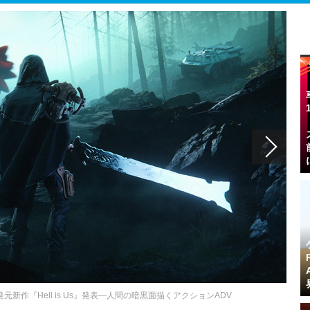
ars』開発元新作『Hell is Us』発表―人間の暗黒面描くアクションADV