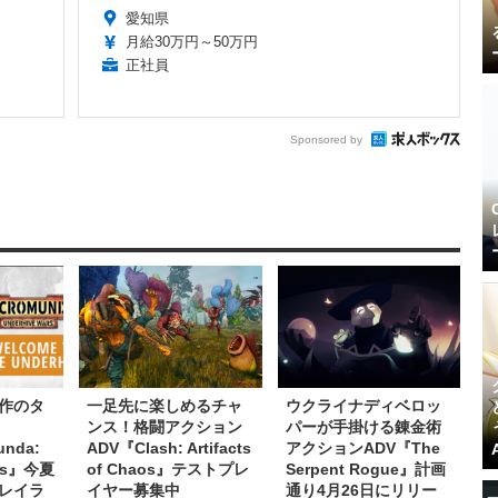
愛知県
月給30万円～50万円
正社員
Sponsored by
作のタ
一足先に楽しめるチャ
ウクライナディベロッ
ンス！格闘アクション
パーが手掛ける錬金術
nda:
ADV『Clash: Artifacts
アクションADV『The
ars』今夏
of Chaos』テストプレ
Serpent Rogue』計画
レイラ
イヤー募集中
通り4月26日にリリー