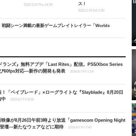
ス！
2022.3.24 Thu 14:30
2022.3.19 Sat 1:00
N』戦闘シーン満載の最新ゲームプレイトレイラー「Worlds
ズ』無料アプデ「Last Rites」配信。PS5/Xbox Series
よび60fps対応―新作の開発も発表
2026.8.7 Fri 1:54
！「ベイブレード」×ローグライトな『Slayblade』8月20日
信中
2026.8.7 Fri 8:00
像が8月26日午前3時より放送「gamescom Opening Night
Dが登壇―新たなウェアなどに期待
2026.8.7 Fri 7:45