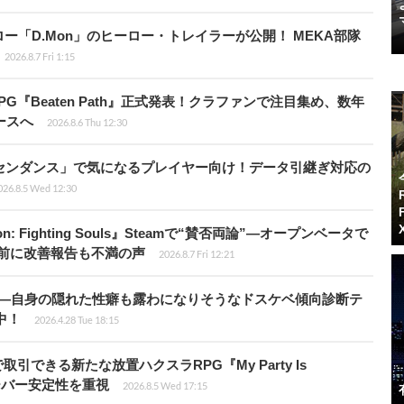
「D.Mon」のヒーロー・トレイラーが公開！ MEKA部隊
2026.8.7 Fri 1:15
PG『Beaten Path』正式発表！クラファンで注目集め、数年
ースへ
2026.8.6 Thu 12:30
センダンス」で気になるプレイヤー向け！データ引継ぎ対応の
026.8.5 Wed 12:30
: Fighting Souls』Steamで“賛否両論”―オープンベータで
前に改善報告も不満の声
2026.8.7 Fri 12:21
KB”―自身の隠れた性癖も露わになりそうなドスケベ傾向診断テ
騰中！
2026.4.28 Tue 18:15
引できる新たな放置ハクスラRPG『My Party Is
サーバー安定性を重視
2026.8.5 Wed 17:15