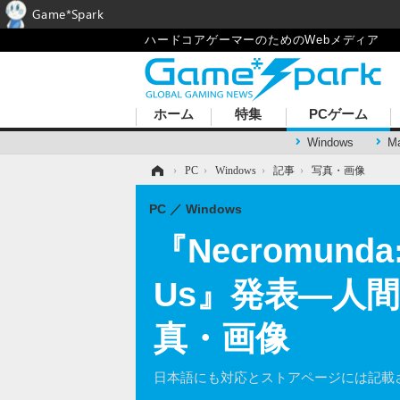
Game*Spark
ハードコアゲーマーのためのWebメディア
ホーム
特集
PCゲーム
Windows
M
ホーム
›
PC
›
Windows
›
記事
›
写真・画像
PC
Windows
『Necromunda
Us』発表―人間
真・画像
日本語にも対応とストアページには記載