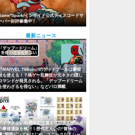
Game*Spark/インサイド公式ディスコードサ
ーバー好評稼働中！
最新ニュース
『MARVEL Tōkon』のデッドプールは瞬獄
殺も使える！？格ゲー乱舞技が元ネタの隠し
コマンドが発見される。「デップードリーム
を使わざるを得ない」などパロ満載
『ドラクエ』40周年記念展オリジナルグッズ
の事後通販を検討！歴代主人公の“冒険の
書”開閉ピンズをはじめ、ユニークなＴシャ