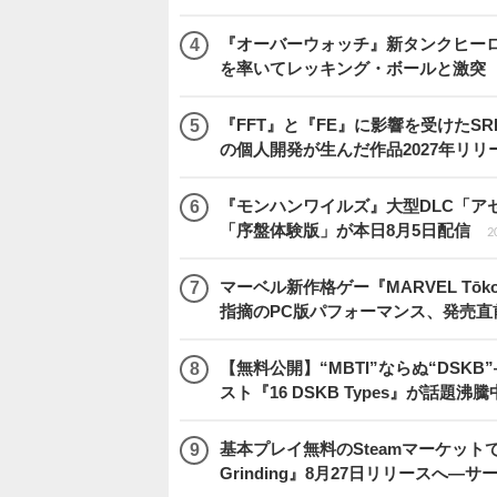
『オーバーウォッチ』新タンクヒーロー
を率いてレッキング・ボールと激突
『FFT』と『FE』に影響を受けたSR
の個人開発が生んだ作品2027年リリ
『モンハンワイルズ』大型DLC「ア
「序盤体験版」が本日8月5日配信
2
マーベル新作格ゲー『MARVEL Tōkon
指摘のPC版パフォーマンス、発売直
【無料公開】“MBTI”ならぬ“DS
スト『16 DSKB Types』が話題沸
基本プレイ無料のSteamマーケットで取
Grinding』8月27日リリースへ―