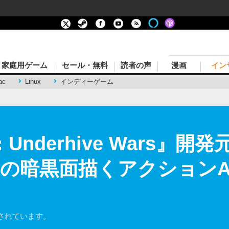
家庭用ゲーム
セール・無料
読者の声
漫画
イン
ac
Linux
インディーゲーム
: Underhive Wars』開発
の暗黒面描くアクションAD
されています。