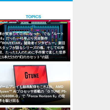
TOPICS
車が変形してロボになった、でも『ルート
16』だった―41年ぶり完全新作
『ROUTE16R』開発者インタビュー。新旧
スタッフが語るシリーズの魂。そして41年
前、たった1人のために手作業で直した世界
に1本だけの“幻のカセット”の話
ゲームプレイも録画配信もこれ1台。AMD
Ryzen™ AIプロセッサ搭載の「G TUNE P5-
A7G60BK-D」で『Forza Horizon 6』の世
界を駆け回る