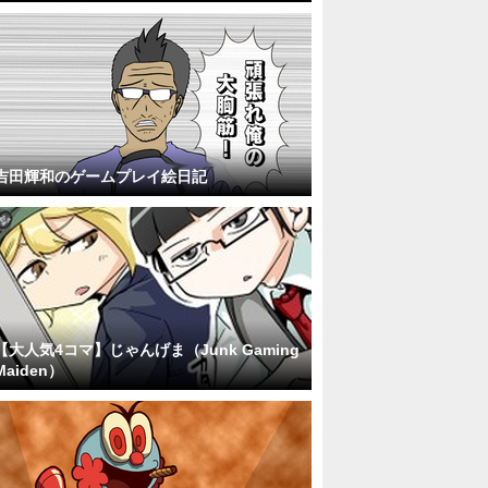
吉田輝和のゲームプレイ絵日記
【大人気4コマ】じゃんげま（Junk Gaming
Maiden）