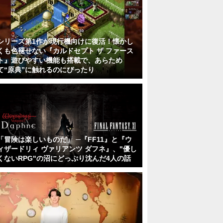
シリーズ第1作が現行機向けに復活！懐かし
くも色褪せない『カルドセプト ザ ファース
ト』遊びやすい機能も搭載で、あらため
て“原典”に触れるのにぴったり
「冒険は楽しいものだ」 ─『FF11』と『ウ
ィザードリィ ヴァリアンツ ダフネ』、"優し
くないRPG"の沼にどっぷり沈んだ4人の話