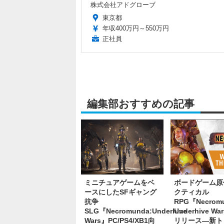
株式会社アドグローブ
東京都
年収400万円～550万円
正社員
編集部おすすめの記事
ミニチュアゲームをベ
ボードゲーム原
ースにしたSFギャング
クティカル
抗争
RPG『Necromu
SLG『Necromunda:Underhive
Underhive W
Wars』PC/PS4/XB1向
リリース―新ト