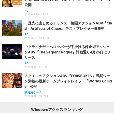
公開
PC
2020.6.4 Thu 23:38
一足先に楽しめるチャンス！格闘アクションADV『Cla
sh: Artifacts of Chaos』テストプレイヤー募集中
PC
2022.3.24 Thu 14:30
ウクライナディベロッパーが手掛ける錬金術アクショ
ンADV『The Serpent Rogue』計画通り4月26日にリ
リース！
PC
2022.3.19 Sat 1:00
スクエニのアクションADV『FORSPOKEN』戦闘シー
ン満載の最新ゲームプレイトレイラー「Worlds Collid
e」公開
家庭用ゲーム
2022.3.10 Thu 8:04
Windowsアクセスランキング