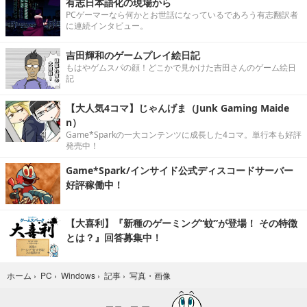
有志日本語化の現場から
PCゲーマーなら何かとお世話になっているであろう有志翻訳者
に連続インタビュー。
吉田輝和のゲームプレイ絵日記
もはやゲムスパの顔！どこかで見かけた吉田さんのゲーム絵日
記
【大人気4コマ】じゃんげま（Junk Gaming Maide
n）
Game*Sparkの一大コンテンツに成長した4コマ。単行本も好評
発売中！
Game*Spark/インサイド公式ディスコードサーバー
好評稼働中！
【大喜利】『新種のゲーミング“蚊”が登場！ その特徴
とは？』回答募集中！
写真・画像
ホーム
›
PC
›
Windows
›
記事
›