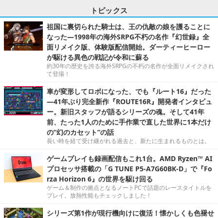
トピックス
祖国に裏切られた騎士は、王の仇敵の娘を護ることに
なった―1998年の海外SRPG不朽の名作『幻世録』全
面リメイク版、体験版配信開始。ダーティーヒーロー
が駆ける異色の戦記が令和に蘇る
約30年の歴史を誇る海外SRPGの不朽の名作が全面リメイクされ
て登場！
車が変形してロボになった、でも『ルート16』だった
―41年ぶり完全新作『ROUTE16R』開発者インタビュ
ー。新旧スタッフが語るシリーズの魂。そして41年
前、たった1人のために手作業で直した世界に1本だけ
の“幻のカセット”の話
長い時を経て受け継がれる過去と、新たに生まれるものとは。
ゲームプレイも録画配信もこれ1台。AMD Ryzen™ AI
プロセッサ搭載の「G TUNE P5-A7G60BK-D」で『Fo
rza Horizon 6』の世界を駆け回る
ゲーム＆制作の拠点となるノートPCで話題のレースタイトルを
プレイ。放熱性能もチェックしました！
シリーズ第1作が現行機向けに復活！懐かしくも色褪せ