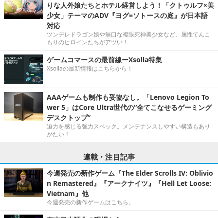
りな人外娘たちとホテル経営しよう！「クトゥルフ×美
少女」テーマのADV『ヨグ=ソトースの庭』が日本語
対応
ツンデレドラゴン娘や無口な複眼死神美少女など、属性てんこ
もりのヒロインたちがアツい！
ゲームコマースの最前線ーXsolla特集
Xsollaの最新情報はこちらから！
AAAゲームも制作も妥協なし。「Lenovo Legion To
wer 5」はCore Ultra世代の“全てこなせるゲーミング
デスクトップ”
迫力を感じる強力スペック。メンテナンスしやすい構造もあり
がたい！
連載・注目記事
今週発売の新作ゲーム『The Elder Scrolls IV: Oblivio
n Remastered』『アークナイツ』『Hell Let Loose:
Vietnam』他
今週発売の新作ゲームはこちら。