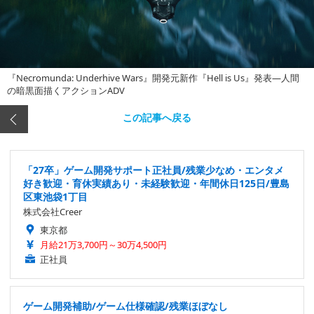
『Necromunda: Underhive Wars』開発元新作『Hell is Us』発表―人間
の暗黒面描くアクションADV
この記事へ戻る
「27卒」ゲーム開発サポート正社員/残業少なめ・エンタメ
好き歓迎・育休実績あり・未経験歓迎・年間休日125日/豊島
区東池袋1丁目
株式会社Creer
東京都
月給21万3,700円～30万4,500円
正社員
ゲーム開発補助/ゲーム仕様確認/残業ほぼなし