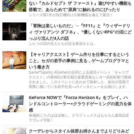
ない『カルドセプト ザ ファースト』遊びやすい機能も
搭載で、あらためて“原典”に触れるのにぴったり
シリーズ第1作が現行機向けの新機能を備えて復活！
「冒険は楽しいものだ」 ─『FF11』と『ウィザードリ
ィ ヴァリアンツ ダフネ』、"優しくないRPG"の沼にど
っぷり沈んだ4人の話
ふたつの沼の住人たちが語る奥深さとは。
【キャリアクエスト】ゲーム作りを仕事にするという
こと。セガの若手の事例に見る，ゲームプログラマと
いう働き方
Game*Sparkと4Gamerの合同による就活イベント「キャリア
クエスト」の第4回が東京都立産業貿易センター浜松町館で開催
されました。このイベントに合わせて取材した、各社の現場で
実際に働いている若手社員へのインタビューをお届けします。
GeForce NOWで『Forza Horizon 6』をプレイ。ハ
ンドルコントローラー×クラウドゲーミングの底力を体
感
体感的にラグはほぼ無し。グラフィックスはもちろん最高設定
でプレイ可能！
クーデレからスタイル抜群お姉さんまでよりどりみど