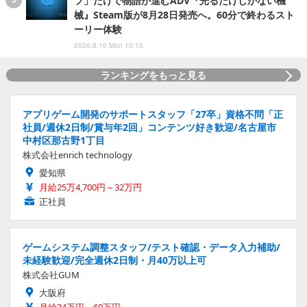
フ」だけで物語が進むADV『光るだけしかない機
械』Steam版が8月28日発売へ。60分で終わるスト
ーリー体験
2026.8.10 Mon 10:15
ランキングをもっと見る
アプリゲーム開発のサポートスタッフ「27卒」資格不問「正
社員/週休2日制/賞与年2回」コンテンツ好き歓迎/名古屋市
中村区那古野1丁目
株式会社enrich technology
愛知県
月給25万4,700円～32万円
正社員
ゲームシステム調整スタッフ/テスト確認・データ入力補助/
未経験歓迎/完全週休2日制・月40万以上可
株式会社GUM
大阪府