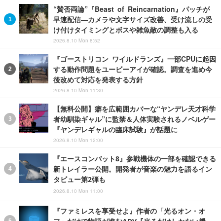
“賛否両論”『Beast of Reincarnation』パッチが
早速配信―カメラや文字サイズ改善、受け流しの受
け付けタイミングとボスや雑魚敵の調整も入る
2026.8.10 Mon 8:52
『ゴーストリコン ワイルドランズ』一部CPUに起因
する動作問題をユービーアイが確認。調査を進め今
後改めて対応を発表する方針
2026.8.10 Mon 11:30
【無料公開】癖を広範囲カバーな“ヤンデレ天才科学
者幼馴染ギャル”に監禁＆人体実験されるノベルゲー
『ヤンデレギャルの臨床試験』が話題に
2026.8.10 Mon 12:00
『エースコンバット8』参戦機体の一部を確認できる
新トレイラー公開。開発者が音楽の魅力を語るイン
タビュー第2弾も
2026.8.10 Mon 11:00
『ファミレスを享受せよ』作者の「光るオン・オ