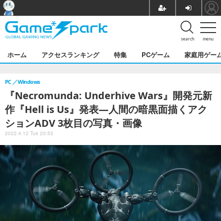
search
menu
ホーム
アクセスランキング
特集
PCゲーム
家庭用ゲー
PC
Windows
『Necromunda: Underhive Wars』開発元新
作『Hell is Us』発表―人間の暗黒面描くアク
ションADV 3枚目の写真・画像
2022.4.12 Tue 20:53