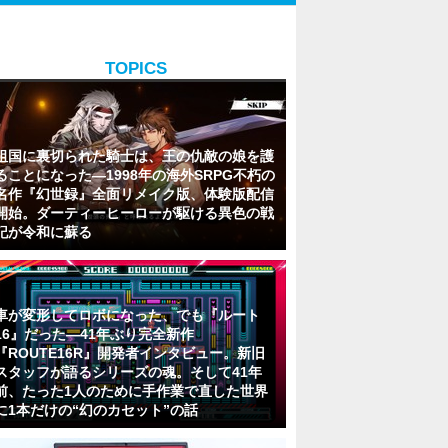
TOPICS
祖国に裏切られた騎士は、王の仇敵の娘を護
ることになった―1998年の海外SRPG不朽の
名作『幻世録』全面リメイク版、体験版配信
開始。ダーティーヒーローが駆ける異色の戦
記が令和に蘇る
車が変形してロボになった、でも『ルート
16』だった―41年ぶり完全新作
『ROUTE16R』開発者インタビュー。新旧
スタッフが語るシリーズの魂。そして41年
前、たった1人のために手作業で直した世界
に1本だけの“幻のカセット”の話