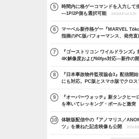
時間内に格ゲーコマンドを入力して生き残
―1P/2P側も選択可能
2026.8.8 Sat 0:30
マーベル新作格ゲー『MARVEL Tōkon
指摘のPC版パフォーマンス、発売直
『ゴーストリコン ワイルドランズ』無料アプデ「
4K解像度および60fps対応―新作の
『日本事故物件監視協会3』配信開
にも対応。PC版とスマホ版でクロス
『オーバーウォッチ』新タンクヒーロー
を率いてレッキング・ボールと激突
体験版配信中の『アノマリス／ANOM
ツ」を兼ねた記念映像も公開
2026.8.8