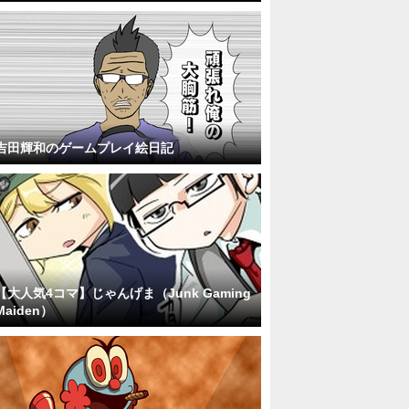
吉田輝和のゲームプレイ絵日記
【大人気4コマ】じゃんげま（Junk Gaming
Maiden）