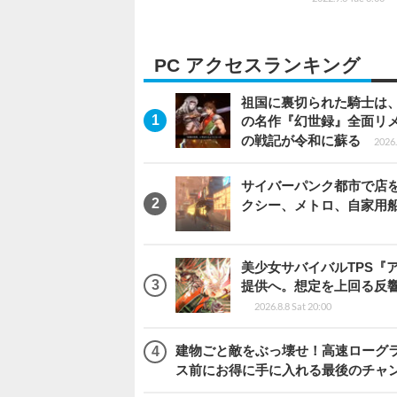
PC アクセスランキング
祖国に裏切られた騎士は、
の名作『幻世録』全面リ
の戦記が令和に蘇る
2026.
サイバーパンク都市で店を開く
クシー、メトロ、自家用
美少女サバイバルTPS『
提供へ。想定を上回る反
2026.8.8 Sat 20:00
建物ごと敵をぶっ壊せ！高速ローグライト
ス前にお得に手に入れる最後のチャ