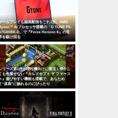
ゲームプレイも録画配信もこれ1台。AMD
Ryzen™ AIプロセッサ搭載の「G TUNE P5-
A7G60BK-D」で『Forza Horizon 6』の世
界を駆け回る
シリーズ第1作が現行機向けに復活！懐かし
くも色褪せない『カルドセプト ザ ファース
ト』遊びやすい機能も搭載で、あらため
て“原典”に触れるのにぴったり