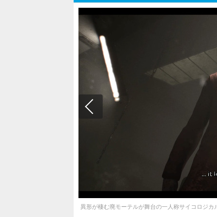
異形が棲む廃モーテルが舞台の一人称サイコロジカルホラ