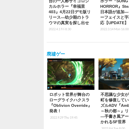
台の一人称サイコロジ
ホラー『SONG 
カルホラー『幸福里
HORROR』St
403』4月22日デモ版リ
日本語が追加―
リース―幼少期のトラ
ーフェイスと字
ウマの真実を探し出せ
応【UPDATE】
2022.4.1 Fri 8:30
2022.3.14 Mon 16:00
廃墟ゲー
ロボット世界が舞台の
不思議な少女が
ローグライクハクスラ
町を修復してい
『Oblivion Override』
ズルADV『Ambe
発表！
～秋の都～』リ
―手書き風アー
2022.9.29 Thu 19:45
かれるSF世界
2022.9.6 Tue 8:00