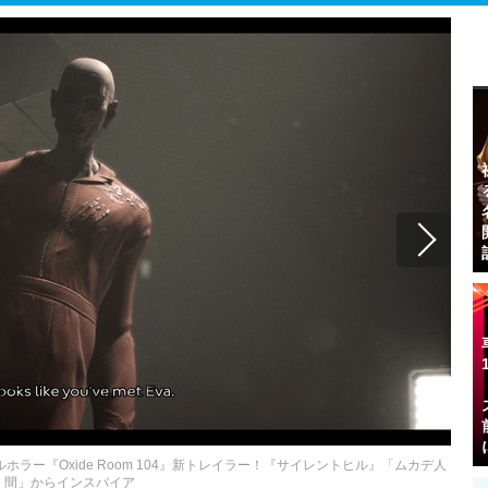
ー『Oxide Room 104』新トレイラー！『サイレントヒル』「ムカデ人
間」からインスパイア