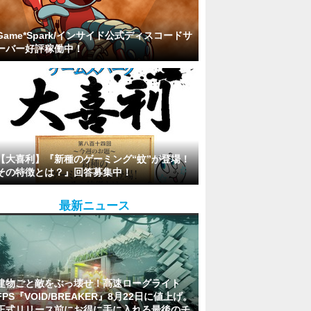
Game*Spark/インサイド公式ディスコードサ
ーバー好評稼働中！
【大喜利】『新種のゲーミング“蚊”が登場！
その特徴とは？』回答募集中！
最新ニュース
建物ごと敵をぶっ壊せ！高速ローグライト
FPS『VOID/BREAKER』8月22日に値上げ。
正式リリース前にお得に手に入れる最後のチ