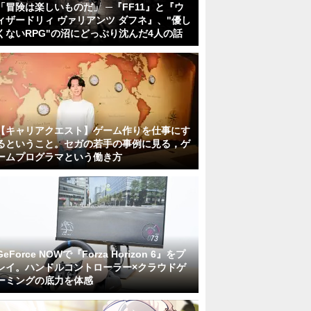
「冒険は楽しいものだ」 ─『FF11』と『ウ
ィザードリィ ヴァリアンツ ダフネ』、"優し
くないRPG"の沼にどっぷり沈んだ4人の話
【キャリアクエスト】ゲーム作りを仕事にす
るということ。セガの若手の事例に見る，ゲ
ームプログラマという働き方
GeForce NOWで『Forza Horizon 6』をプ
レイ。ハンドルコントローラー×クラウドゲ
ーミングの底力を体感