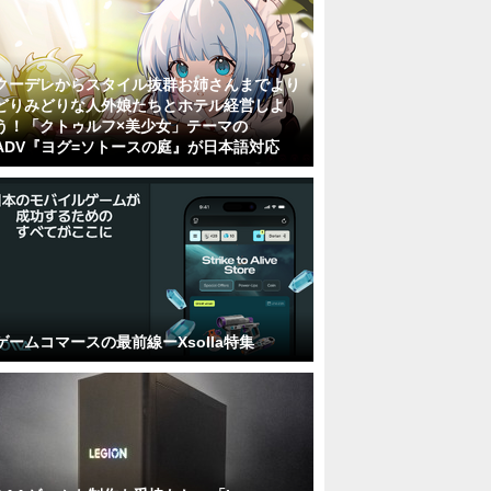
クーデレからスタイル抜群お姉さんまでより
どりみどりな人外娘たちとホテル経営しよ
う！「クトゥルフ×美少女」テーマの
ADV『ヨグ=ソトースの庭』が日本語対応
ゲームコマースの最前線ーXsolla特集