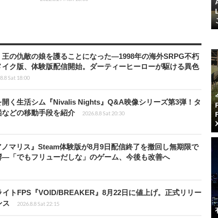
王の仇敵の娘を護ることになった―1998年の海外SRPG不朽
メイク版、体験版配信開始。ダーティーヒーローが駆ける異色
8.8 Sat 18:00
生活シム『Nivalis Nights』Q&A映像シリーズ第3弾！タ
船などの移動手段を紹介
2026.8.8 Sat 20:30
アノマリス』Steam体験版が8月9日配信終了を撤回し無期限で
響―「でもフリューだしな」のゲーム、今後も改善へ
FPS『VOID/BREAKER』8月22日に値上げ。正式リリー
ンス
2026.8.8 Sat 22:15