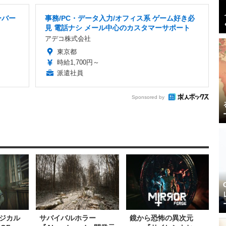
ーバー
事務/PC・データ入力/オフィス系 ゲーム好き必
見 電話ナシ メール中心のカスタマーサポート
アデコ株式会社
東京都
時給1,700円～
派遣社員
Sponsored by
ジカル
サバイバルホラー
鏡から恐怖の異次元