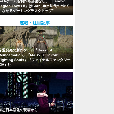
AAAゲームも制作も妥協なし。「Lenovo
Legion Tower 5」はCore Ultra世代の“全て
こなせるゲーミングデスクトップ”
連載・注目記事
今週発売の新作ゲーム『Beast of
Reincarnation』『MARVEL Tōkon:
Fighting Souls』『ファイナルファンタジー
XIV』他
有志日本語化の現場から