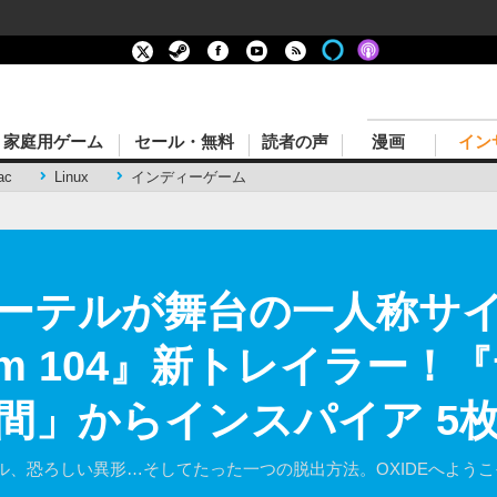
家庭用ゲーム
セール・無料
読者の声
漫画
イン
ac
Linux
インディーゲーム
ーテルが舞台の一人称サ
Room 104』新トレイラー
間」からインスパイア 5
、恐ろしい異形…そしてたった一つの脱出方法。OXIDEへようこ