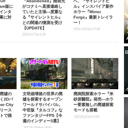
OF
『Abandoned』開発元
へ、『サイレントヒ
eam版に
がコナミへ直接連絡し
ル』インスパイア新作
インタ
ていたと主張―度重な
ホラー『Mirror
幕に対
る『サイレントヒル』
Forge』最新トレイラ
との関連の憶測を受け
ー！
【UPDATE】
2022.3.26 Sat 17:00
2022.4.5 Tue 6:30
廃墟の
文明崩壊後の世界の廃
廃病院探索ホラー『米
く2Dパ
墟を探索するオープン
砂原醫院』発売―ホラ
r City
ワールドサバイバル。
ー要素無しの廃墟探索
リース
中世版『タルコフ』な
モードも搭載
トで描
ファンタジーFPS【今
2022.8.20 Sat 6:00
週のインディー3選】
2022.8.29 Mon 18:00