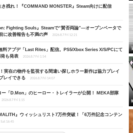
れ！『COMMAND MONSTER』Steam向けに配信
: Fighting Souls』Steamで“賛否両論”―オープンベータで
前に改善報告も不満の声
2026.8.7 Fri 12:21
Last Rites」配信。PS5/Xbox Series X/S/PCにて
開発も発表
2026.8.7 Fri 1:54
始！実在の物件を監視する間違い探しホラー新作は協力プレイ
プレイできる
2026.8.7 Fri 14:07
「D.Mon」のヒーロー・トレイラーが公開！ MEKA部隊
2026.8.7 Fri 1:15
ALITH』ウィッシュリスト7万件突破！「6万件記念コンテン
 Sat 16:45