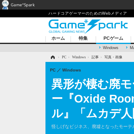
Game*Spark
ハードコアゲーマーのためのWebメディア
ホーム
特集
PCゲーム
Windows
M
ホーム
›
PC
›
Windows
›
記事
›
写真・画像
PC
Windows
異形が棲む廃モ
ー『Oxide 
ル』「ムカデ人
怪しげなビジネス、廃墟となったモーテル