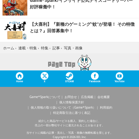
Game*Spark/インサイド公式ディスコードサーバー
好評稼働中！
【大喜利】『新種のゲーミング“蚊”が登場！ その特徴
とは？』回答募集中！
写真・画像
ホーム
›
連載・特集
›
特集
›
記事
›
Home
X
STEAM
Facebook
YouTube
Game*Sparkについて
お問合せ
広告掲載
会社概要
個人情報保護方針
個人情報の取り扱いについて（Game*Spark）
利用規約
特定商取引法に基づく表記
紹介した商品/サービスを購入、契約した場合に、
売上の一部が弊社サイトに還元されることがあります。
当サイトに掲載の記事・見出し・写真・画像の無断転載を禁じます。
Copyright © 2026 IID, Inc.