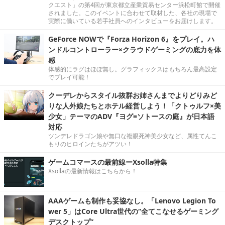
クエスト」の第4回が東京都立産業貿易センター浜松町館で開催
されました。このイベントに合わせて取材した、各社の現場で
実際に働いている若手社員へのインタビューをお届けします。
GeForce NOWで『Forza Horizon 6』をプレイ。ハ
ンドルコントローラー×クラウドゲーミングの底力を体
感
体感的にラグはほぼ無し。グラフィックスはもちろん最高設定
でプレイ可能！
クーデレからスタイル抜群お姉さんまでよりどりみど
りな人外娘たちとホテル経営しよう！「クトゥルフ×美
少女」テーマのADV『ヨグ=ソトースの庭』が日本語
対応
ツンデレドラゴン娘や無口な複眼死神美少女など、属性てんこ
もりのヒロインたちがアツい！
ゲームコマースの最前線ーXsolla特集
Xsollaの最新情報はこちらから！
AAAゲームも制作も妥協なし。「Lenovo Legion To
wer 5」はCore Ultra世代の“全てこなせるゲーミング
デスクトップ”