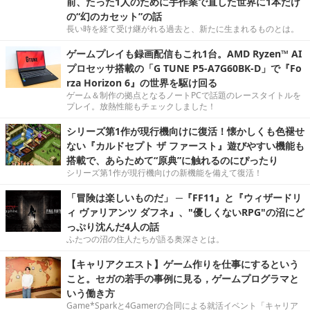
前、たった1人のために手作業で直した世界に1本だけ
の“幻のカセット”の話
長い時を経て受け継がれる過去と、新たに生まれるものとは。
ゲームプレイも録画配信もこれ1台。AMD Ryzen™ AI
プロセッサ搭載の「G TUNE P5-A7G60BK-D」で『Fo
rza Horizon 6』の世界を駆け回る
ゲーム＆制作の拠点となるノートPCで話題のレースタイトルを
プレイ。放熱性能もチェックしました！
シリーズ第1作が現行機向けに復活！懐かしくも色褪せ
ない『カルドセプト ザ ファースト』遊びやすい機能も
搭載で、あらためて“原典”に触れるのにぴったり
シリーズ第1作が現行機向けの新機能を備えて復活！
「冒険は楽しいものだ」 ─『FF11』と『ウィザードリ
ィ ヴァリアンツ ダフネ』、"優しくないRPG"の沼にど
っぷり沈んだ4人の話
ふたつの沼の住人たちが語る奥深さとは。
【キャリアクエスト】ゲーム作りを仕事にするという
こと。セガの若手の事例に見る，ゲームプログラマと
いう働き方
Game*Sparkと4Gamerの合同による就活イベント「キャリア