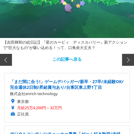
【吉田輝和の絵日記】『星のカービィ ディスカバリー』新アクション
で“巨大なもの”が吸い込める！って、口角炎大丈夫？
この記事へ戻る
「まだ間に合う!」ゲームデバッガー/新卒・27卒/未経験OK/
完全週休2日制/昇給賞与あり/台東区東上野1丁目
株式会社enrich technology
東京都
月給25万4,200円～32万円
正社員
デジタルコンテンツチェッカー募集「ゲーム好き歓迎/未経