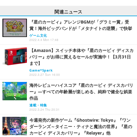
関連ニュース
『星のカービィ』アレンジBGMが「グラミー賞」受
賞！海外ビッグバンドが「メタナイトの逆襲」で快挙
ゲーム文化
2022.4.4 Mon 17:48
【Amazon】スイッチ本体や『星のカービィ ディスカ
バリー』がお得に買えるセールが実施中！【3月31日
まで】
Game*Spark
2022.3.27 Sun 16:00
海外レビューハイスコア『星のカービィ ディスカバリ
ー』―すべての年齢層が楽しめる、純粋で健全な娯楽
作品
連載・特集
2022.3.24 Thu 20:31
今週発売の新作ゲーム『Ghostwire: Tokyo』『ワン
ダーランズ～タイニー・ティナと魔法の世界』『星の
カービィ ディスカバリー』『Relayer』他