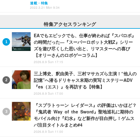
連載・特集
2022.3.21 Mon 9:34
特集アクセスランキング
EAでもエピックでも、仕事が終われば『スパロボ』
の時間だった―『スーパーロボット大戦Z』シリー
ズを遊び尽くした思い出と、リマスターへの喜び
【オリーさんのロボゲーコラム】
2026.8.9 Sun 17:15
三上博史、釈由美子、三村マサカズら主演！“他人の
記憶”へ潜るドリキャス末期の実写ミステリーADV
『es（エス）』を再訪する【特集】
2026.8.9 Sun 17:00
『スプラトゥーン レイダース』の評価はいかほど？
『鬼武者 Way of the Sword』聖地巡礼に期待の
モバイル向け『幻水』など新作が目白押し！ゲムス
パ注目タイトルまとめ#4
2026.8.9 Sun 11:00