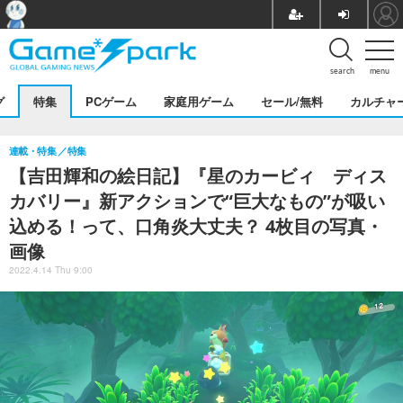
search
menu
グ
特集
PCゲーム
家庭用ゲーム
セール/無料
カルチャ
連載・特集
特集
【吉田輝和の絵日記】『星のカービィ ディス
カバリー』新アクションで“巨大なもの”が吸い
込める！って、口角炎大丈夫？ 4枚目の写真・
画像
2022.4.14 Thu 9:00