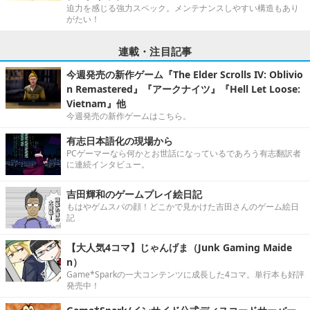
迫力を感じる強力スペック。メンテナンスしやすい構造もあり
がたい！
連載・注目記事
今週発売の新作ゲーム『The Elder Scrolls IV: Oblivio
n Remastered』『アークナイツ』『Hell Let Loose:
Vietnam』他
今週発売の新作ゲームはこちら。
有志日本語化の現場から
PCゲーマーなら何かとお世話になっているであろう有志翻訳者
に連続インタビュー。
吉田輝和のゲームプレイ絵日記
もはやゲムスパの顔！どこかで見かけた吉田さんのゲーム絵日
記
【大人気4コマ】じゃんげま（Junk Gaming Maide
n）
Game*Sparkの一大コンテンツに成長した4コマ。単行本も好評
発売中！