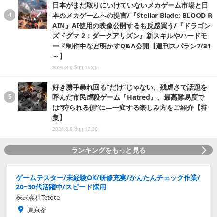
日本がまだ取りにいけていないメカゲーム市場と日
本のメカゲームへの提言/『Stellar Blade: BLOOD R
AIN』AI使用の映像公開するも反感買う/『ドラゴン
ズドグマ 2：ダークアリズン』新スキルやハードモ
ード制作中など明かすQ&A公開【週刊スパラン7/31
～】
2026.8.9 Sun 15:00
好き勝手暴れ回る“だけ”じゃない。残虐さで話題を
呼んだ市民虐殺ゲーム『Hatred』、最高難易度で
は“狩られる側”に―一変する楽しみ方をご紹介【特
集】
2026.8.9 Sun 12:30
ランキングをもっと見る
ゲームテスター/未経験OK/研修充実/かんたんチェック作業/
20~30代活躍中/スピード採用
株式会社Tetote
東京都