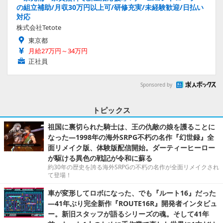
の組立補助/月収30万円以上可/研修充実/未経験歓迎/日払い
対応
株式会社Tetote
東京都
月給27万円～34万円
正社員
Sponsored by
トピックス
祖国に裏切られた騎士は、王の仇敵の娘を護ることに
なった―1998年の海外SRPG不朽の名作『幻世録』全
面リメイク版、体験版配信開始。ダーティーヒーロー
が駆ける異色の戦記が令和に蘇る
約30年の歴史を誇る海外SRPGの不朽の名作が全面リメイクされ
て登場！
車が変形してロボになった、でも『ルート16』だった
―41年ぶり完全新作『ROUTE16R』開発者インタビュ
ー。新旧スタッフが語るシリーズの魂。そして41年