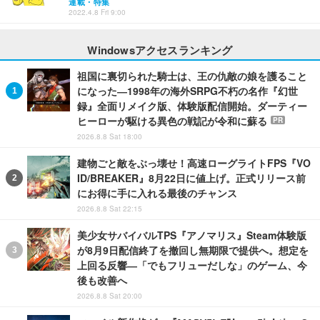
連載・特集
2022.4.8 Fri 9:00
Windowsアクセスランキング
祖国に裏切られた騎士は、王の仇敵の娘を護ること
になった―1998年の海外SRPG不朽の名作『幻世
録』全面リメイク版、体験版配信開始。ダーティー
ヒーローが駆ける異色の戦記が令和に蘇る
PR
2026.8.8 Sat 18:00
建物ごと敵をぶっ壊せ！高速ローグライトFPS『VO
ID/BREAKER』8月22日に値上げ。正式リリース前
にお得に手に入れる最後のチャンス
2026.8.8 Sat 22:15
美少女サバイバルTPS『アノマリス』Steam体験版
が8月9日配信終了を撤回し無期限で提供へ。想定を
上回る反響―「でもフリューだしな」のゲーム、今
後も改善へ
2026.8.8 Sat 20:00