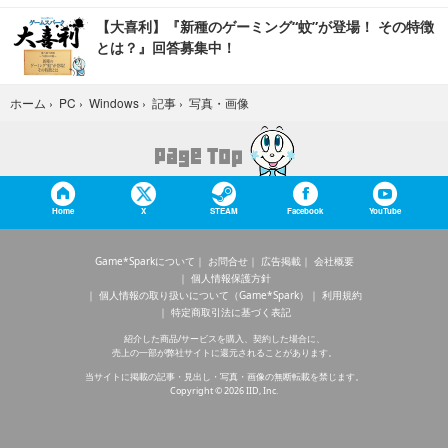
【大喜利】『新種のゲーミング“蚊”が登場！ その特徴
とは？』回答募集中！
写真・画像
ホーム
›
PC
›
Windows
›
記事
›
Home
X
STEAM
Facebook
YouTube
Game*Sparkについて
お問合せ
広告掲載
会社概要
個人情報保護方針
個人情報の取り扱いについて（Game*Spark）
利用規約
特定商取引法に基づく表記
紹介した商品/サービスを購入、契約した場合に、
売上の一部が弊社サイトに還元されることがあります。
当サイトに掲載の記事・見出し・写真・画像の無断転載を禁じます。
Copyright © 2026 IID, Inc.