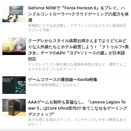
GeForce NOWで『Forza Horizon 6』をプレイ。ハ
ンドルコントローラー×クラウドゲーミングの底力を体
感
体感的にラグはほぼ無し。グラフィックスはもちろん最高設定
でプレイ可能！
クーデレからスタイル抜群お姉さんまでよりどりみど
りな人外娘たちとホテル経営しよう！「クトゥルフ×美
少女」テーマのADV『ヨグ=ソトースの庭』が日本語
対応
ツンデレドラゴン娘や無口な複眼死神美少女など、属性てんこ
もりのヒロインたちがアツい！
ゲームコマースの最前線ーXsolla特集
Xsollaの最新情報はこちらから！
AAAゲームも制作も妥協なし。「Lenovo Legion To
wer 5」はCore Ultra世代の“全てこなせるゲーミング
デスクトップ”
迫力を感じる強力スペック。メンテナンスしやすい構造もあり
がたい！