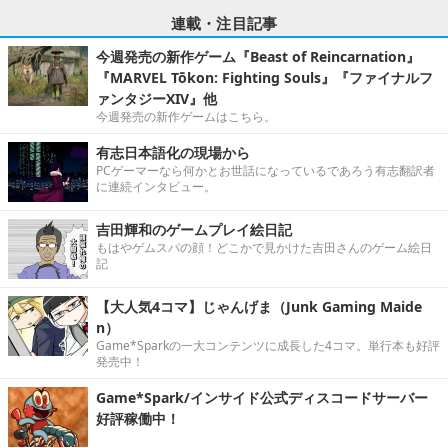
連載・注目記事
今週発売の新作ゲーム『Beast of Reincarnation』
『MARVEL Tōkon: Fighting Souls』『ファイナルフ
ァンタジーXIV』他
今週発売の新作ゲームはこちら。
有志日本語化の現場から
PCゲーマーなら何かとお世話になっているであろう有志翻訳者
に連続インタビュー。
吉田輝和のゲームプレイ絵日記
もはやゲムスパの顔！どこかで見かけた吉田さんのゲーム絵日
記
【大人気4コマ】じゃんげま（Junk Gaming Maide
n）
Game*Sparkの一大コンテンツに成長した4コマ。単行本も好評
発売中！
Game*Spark/インサイド公式ディスコードサーバー
好評稼働中！