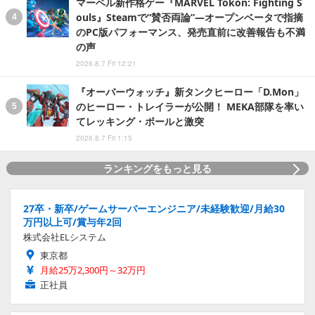
マーベル新作格ゲー『MARVEL Tōkon: Fighting S
ouls』Steamで“賛否両論”―オープンベータで指摘
のPC版パフォーマンス、発売直前に改善報告も不満
の声
2026.8.7 Fri 12:21
『オーバーウォッチ』新タンクヒーロー「D.Mon」
のヒーロー・トレイラーが公開！ MEKA部隊を率い
てレッキング・ボールと激突
2026.8.7 Fri 1:15
ランキングをもっと見る
27卒・新卒/ゲームサーバーエンジニア/未経験歓迎/月給30
万円以上可/賞与年2回
株式会社ELシステム
東京都
月給25万2,300円～32万円
正社員