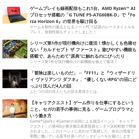
ゲームプレイも録画配信もこれ1台。AMD Ryzen™ AI
プロセッサ搭載の「G TUNE P5-A7G60BK-D」で『Fo
rza Horizon 6』の世界を駆け回る
ゲーム＆制作の拠点となるノートPCで話題のレースタイトルを
プレイ。放熱性能もチェックしました！
シリーズ第1作が現行機向けに復活！懐かしくも色褪せ
ない『カルドセプト ザ ファースト』遊びやすい機能も
搭載で、あらためて“原典”に触れるのにぴったり
シリーズ第1作が現行機向けの新機能を備えて復活！
「冒険は楽しいものだ」 ─『FF11』と『ウィザードリ
ィ ヴァリアンツ ダフネ』、"優しくないRPG"の沼にど
っぷり沈んだ4人の話
ふたつの沼の住人たちが語る奥深さとは。
【キャリアクエスト】ゲーム作りを仕事にするという
こと。セガの若手の事例に見る，ゲームプログラマと
いう働き方
Game*Sparkと4Gamerの合同による就活イベント「キャリア
クエスト」の第4回が東京都立産業貿易センター浜松町館で開催
されました。このイベントに合わせて取材した、各社の現場で
実際に働いている若手社員へのインタビューをお届けします。