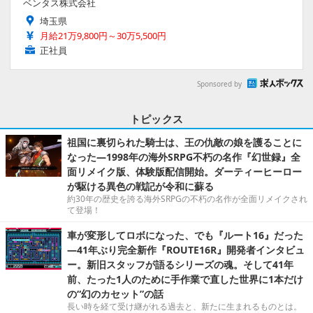
ベンタス株式会社
埼玉県
月給21万9,800円～30万5,500円
正社員
Sponsored by
トピックス
祖国に裏切られた騎士は、王の仇敵の娘を護ることに
なった―1998年の海外SRPG不朽の名作『幻世録』全
面リメイク版、体験版配信開始。ダーティーヒーロー
が駆ける異色の戦記が令和に蘇る
約30年の歴史を誇る海外SRPGの不朽の名作が全面リメイクされ
て登場！
車が変形してロボになった、でも『ルート16』だった
―41年ぶり完全新作『ROUTE16R』開発者インタビュ
ー。新旧スタッフが語るシリーズの魂。そして41年
前、たった1人のために手作業で直した世界に1本だけ
の“幻のカセット”の話
長い時を経て受け継がれる過去と、新たに生まれるものとは。