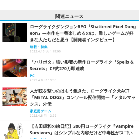
関連ニュース
ローグライクダンジョンRPG『Shattered Pixel Dung
eon』―本作を一番楽しめるのは、難しいゲームが好
きな人たちだと思う【開発者インタビュー】
連載・特集
2022.4.10 Sun 15:00
「ハリポタ」強い影響の新作ローグライク『Spells &
Secrets』CF約270万即達成
PC
2022.4.8 Fri 13:30
人が銃を撃つのはもう飽きた、ローグライク犬ACT
『METAL DOGS』コンソール配信開始ー『メタルマッ
クス』外伝
家庭用ゲーム
2022.4.8 Fri 12:55
【吉田輝和の絵日記】300円ローグライク『Vampire
Survivors』はシンプルな内容だけど中毒性がスゴい