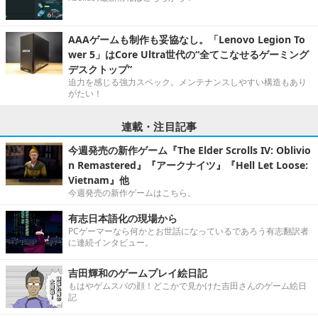
AAAゲームも制作も妥協なし。「Lenovo Legion To
wer 5」はCore Ultra世代の“全てこなせるゲーミング
デスクトップ”
迫力を感じる強力スペック。メンテナンスしやすい構造もあり
がたい！
連載・注目記事
今週発売の新作ゲーム『The Elder Scrolls IV: Oblivio
n Remastered』『アークナイツ』『Hell Let Loose:
Vietnam』他
今週発売の新作ゲームはこちら。
有志日本語化の現場から
PCゲーマーなら何かとお世話になっているであろう有志翻訳者
に連続インタビュー。
吉田輝和のゲームプレイ絵日記
もはやゲムスパの顔！どこかで見かけた吉田さんのゲーム絵日
記