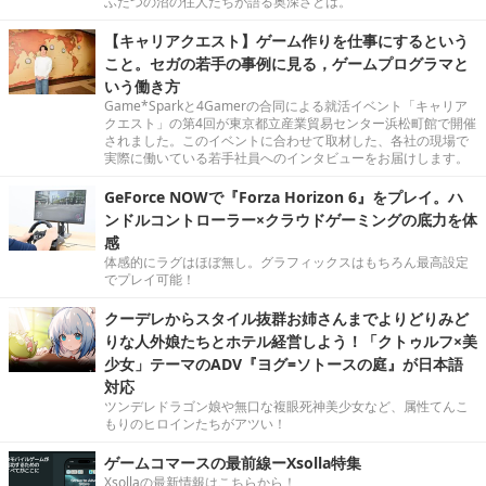
ふたつの沼の住人たちが語る奥深さとは。
【キャリアクエスト】ゲーム作りを仕事にするという
こと。セガの若手の事例に見る，ゲームプログラマと
いう働き方
Game*Sparkと4Gamerの合同による就活イベント「キャリア
クエスト」の第4回が東京都立産業貿易センター浜松町館で開催
されました。このイベントに合わせて取材した、各社の現場で
実際に働いている若手社員へのインタビューをお届けします。
GeForce NOWで『Forza Horizon 6』をプレイ。ハ
ンドルコントローラー×クラウドゲーミングの底力を体
感
体感的にラグはほぼ無し。グラフィックスはもちろん最高設定
でプレイ可能！
クーデレからスタイル抜群お姉さんまでよりどりみど
りな人外娘たちとホテル経営しよう！「クトゥルフ×美
少女」テーマのADV『ヨグ=ソトースの庭』が日本語
対応
ツンデレドラゴン娘や無口な複眼死神美少女など、属性てんこ
もりのヒロインたちがアツい！
ゲームコマースの最前線ーXsolla特集
Xsollaの最新情報はこちらから！