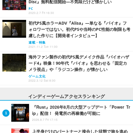
Disc』無料配信開始―不気味だけど懐かしい
PC
2020.2.7 Fri 16:30
初代PS風ホラーADV『Alisa』―単なる『バイオ』フ
ォロワーではない。初代PSや当時のPC性能の制限も考
慮した作りに【開発者インタビュー】
連載・特集
2021.11.2 Tue 11:00
海外ファン製作の初代PS風デメイク作品『バイオハザ
ード4』映像！90年代『バイオ』を思わせる「固定カ
メラ視点」や「ラジコン操作」が懐かしい
ゲーム文化
2022.3.12 Sat 8:00
インディーゲームアクセスランキング
『Rust』2026年8月の大型アップデート「Power Tr
ip」配信！ 発電所の再稼働が可能に
2026.8.7 Fri 17:15
上半身だけのパートナーと接合した状態で旅を進め