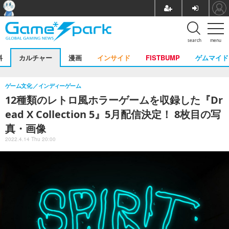
search
menu
料
カルチャー
漫画
インサイド
FISTBUMP
ゲムマイド
ゲーム文化
インディーゲーム
12種類のレトロ風ホラーゲームを収録した『Dr
ead X Collection 5』5月配信決定！ 8枚目の写
真・画像
2022.4.14 Thu 20:00