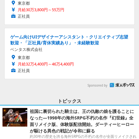
東京都
月給30万3,800円～55万円
正社員
ゲーム向けUIデザイナーアシスタント・クリエイティブ志望
歓迎・「正社員/育休実績あり」・未経験歓迎
ベンタス株式会社
東京都
月給32万4,400円～46万4,400円
正社員
Sponsored by
トピックス
祖国に裏切られた騎士は、王の仇敵の娘を護ることに
なった―1998年の海外SRPG不朽の名作『幻世録』全
面リメイク版、体験版配信開始。ダーティーヒーロー
が駆ける異色の戦記が令和に蘇る
約30年の歴史を誇る海外SRPGの不朽の名作が全面リメイクされ