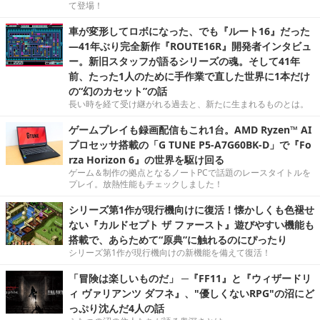
て登場！
車が変形してロボになった、でも『ルート16』だった
―41年ぶり完全新作『ROUTE16R』開発者インタビュ
ー。新旧スタッフが語るシリーズの魂。そして41年
前、たった1人のために手作業で直した世界に1本だけ
の“幻のカセット”の話
長い時を経て受け継がれる過去と、新たに生まれるものとは。
ゲームプレイも録画配信もこれ1台。AMD Ryzen™ AI
プロセッサ搭載の「G TUNE P5-A7G60BK-D」で『Fo
rza Horizon 6』の世界を駆け回る
ゲーム＆制作の拠点となるノートPCで話題のレースタイトルを
プレイ。放熱性能もチェックしました！
シリーズ第1作が現行機向けに復活！懐かしくも色褪せ
ない『カルドセプト ザ ファースト』遊びやすい機能も
搭載で、あらためて“原典”に触れるのにぴったり
シリーズ第1作が現行機向けの新機能を備えて復活！
「冒険は楽しいものだ」 ─『FF11』と『ウィザードリ
ィ ヴァリアンツ ダフネ』、"優しくないRPG"の沼にど
っぷり沈んだ4人の話