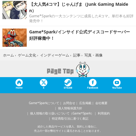
【大人気4コマ】じゃんげま（Junk Gaming Maide
n）
Game*Sparkの一大コンテンツに成長した4コマ。単行本も好評
発売中！
Game*Spark/インサイド公式ディスコードサーバー
好評稼働中！
写真・画像
ホーム
›
ゲーム文化
›
インディーゲーム
›
記事
›
Home
X
STEAM
Facebook
YouTube
Game*Sparkについて
お問合せ
広告掲載
会社概要
個人情報保護方針
個人情報の取り扱いについて（Game*Spark）
利用規約
特定商取引法に基づく表記
紹介した商品/サービスを購入、契約した場合に、
売上の一部が弊社サイトに還元されることがあります。