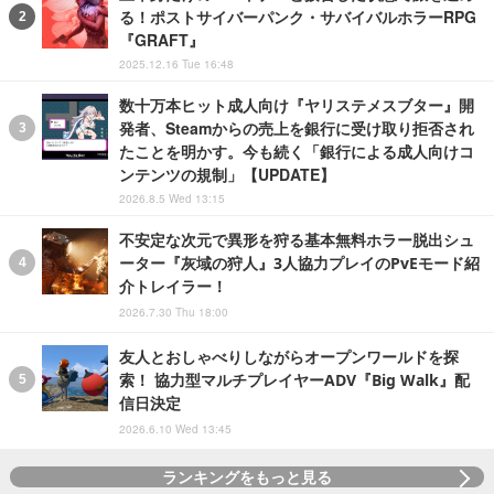
る！ポストサイバーパンク・サバイバルホラーRPG
『GRAFT』
2025.12.16 Tue 16:48
数十万本ヒット成人向け『ヤリステメスブター』開
発者、Steamからの売上を銀行に受け取り拒否され
たことを明かす。今も続く「銀行による成人向けコ
ンテンツの規制」【UPDATE】
2026.8.5 Wed 13:15
不安定な次元で異形を狩る基本無料ホラー脱出シュ
ーター『灰域の狩人』3人協力プレイのPvEモード紹
介トレイラー！
2026.7.30 Thu 18:00
友人とおしゃべりしながらオープンワールドを探
索！ 協力型マルチプレイヤーADV『Big Walk』配
信日決定
2026.6.10 Wed 13:45
ランキングをもっと見る