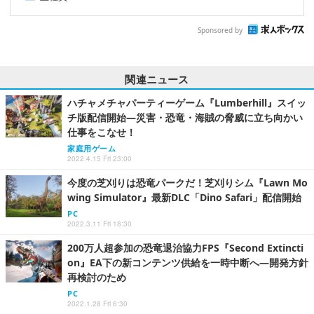
Sponsored by
関連ニュース
ハチャメチャパーティーゲーム『Lumberhill』スイッ
チ版配信開始―災害・恐竜・海賊の脅威に立ち向かい
仕事をこなせ！
家庭用ゲーム
2022.4.15 Fri 23:00
今度の芝刈りは恐竜パークだ！芝刈りシム『Lawn Mo
wing Simulator』最新DLC「Dino Safari」配信開始
PC
2022.3.11 Fri 18:30
200万人超参加の恐竜退治協力FPS『Second Extincti
on』EA下の新コンテンツ供給を一時中断へ―開発方針
再検討のため
PC
2022.1.28 Fri 6:30