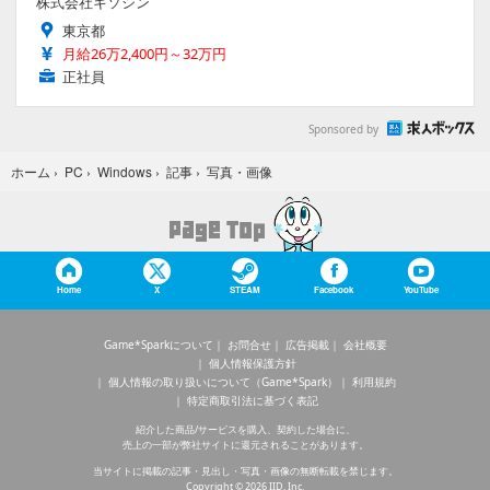
株式会社キソシン
東京都
月給26万2,400円～32万円
正社員
Sponsored by
写真・画像
ホーム
›
PC
›
Windows
›
記事
›
Home
X
STEAM
Facebook
YouTube
Game*Sparkについて
お問合せ
広告掲載
会社概要
個人情報保護方針
個人情報の取り扱いについて（Game*Spark）
利用規約
特定商取引法に基づく表記
紹介した商品/サービスを購入、契約した場合に、
売上の一部が弊社サイトに還元されることがあります。
当サイトに掲載の記事・見出し・写真・画像の無断転載を禁じます。
Copyright © 2026 IID, Inc.