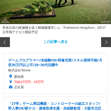
有史以前の絶滅種を扱う動物園運営シム『Prehistoric Kingdom』4月27
日早期アクセス開始予定
この記事へ戻る
ゲームプログラマー/未経験OK/研修充実/スキル習得可能/月
収30万円以上可/20~30代活躍中
株式会社Tetote
愛知県
月給27万円～33万円
正社員
「27卒」ゲーム周辺機器・コントローラーの組立スタッフ/
即入寮OK/駅チカ・資格取得支援・未経験歓迎・大阪市北区