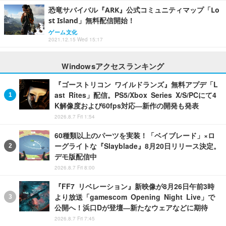
恐竜サバイバル『ARK』公式コミュニティマップ「Lo
st Island」無料配信開始！
ゲーム文化
2021.12.15 Wed 15:17
Windowsアクセスランキング
『ゴーストリコン ワイルドランズ』無料アプデ「L
ast Rites」配信。PS5/Xbox Series X/S/PCにて4
K解像度および60fps対応―新作の開発も発表
2026.8.7 Fri 1:54
60種類以上のパーツを実装！「ベイブレード」×ロ
ーグライトな『Slayblade』8月20日リリース決定。
デモ版配信中
2026.8.7 Fri 8:00
『FF7 リベレーション』新映像が8月26日午前3時
より放送「gamescom Opening Night Live」で
公開へ！浜口Dが登壇―新たなウェアなどに期待
2026.8.7 Fri 7:45