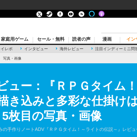
家庭用ゲーム
セール・無料
読者の声
漫画
イン
レイレポ
インタビュー
海外レビュー
注目インディーミニ問
›
写真・画像
rkレビュー：『ＲＰＧタイ
描き込みと多彩な仕掛け
 5枚目の写真・画像
みの手作りノートADV『ＲＰＧタイム！～ライトの伝説～』レビュ