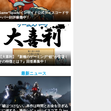
Game*Spark/インサイド公式ディスコードサ
ーバー好評稼働中！
【大喜利】『新種のゲーミング“蚊”が登場！
その特徴とは？』回答募集中！
最新ニュース
「嘘はつけない。本作は時間とお金を注ぎ込
むに値する」海外レビューハイスコア『Lies