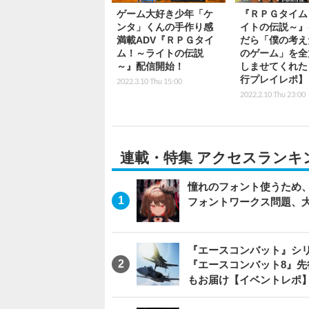
ゲーム大好き少年「ケ
『ＲＰＧタイム
ンタ」くんの手作り感
イトの伝説～』
満載ADV『ＲＰＧタイ
だら「僕の考え
ム！～ライトの伝説
のゲーム」を全
～』配信開始！
しませてくれた
行プレイレポ】
2022.3.10 Thu 15:00
2022.2.10 Thu 23:00
連載・特集 アクセスランキ
憧れのフォント使うため、
フォントワークス問題、
『エースコンバット』シ
『エースコンバット8』
もお届け【イベントレポ