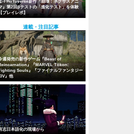
よ！HoYoverse新作『崩壊：ネクサスアニ
マ』第2回βテストの「進化テスト」を体験
【プレイレポ】
連載・注目記事
今週発売の新作ゲーム『Beast of
Reincarnation』『MARVEL Tōkon:
Fighting Souls』『ファイナルファンタジー
XIV』他
有志日本語化の現場から