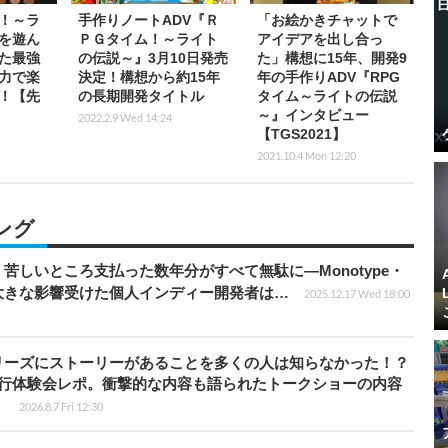
！～ラ
手作りノートADV『Ｒ
「お絵かきチャットで
を遊ん
ＰＧタイム！～ライト
アイデアを出し合っ
た最強
の伝説～』3月10日発売
た」構想に15年、開発9
力で楽
決定！構想から約15年
年の手作りADV『RPG
！【先
の長期開発タイトル
タイム～ライトの伝説
～』インタビュー
2022.2.9 Wed 14:24
【TGS2021】
2021.10.4 Mon 12:20
ング
苦しいところ支払った数年分がすべて無駄に―Monotype・
大きな影響受けた個人インディー開発者は…
2025.12.17 Wed 18:00
リーズにストーリーがあることを多くの人は知らなかった！？
先行体験会レポ。衝撃的な内容も語られたトークショーの内容
】
2026.8.7 Fri 12:30