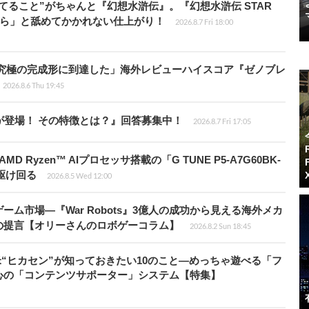
てること”がちゃんと『幻想水滸伝』。『幻想水滸伝 STAR
から」と舐めてかかれない仕上がり！
2026.8.7 Fri 18:00
に究極の完成形に到達した」海外レビューハイスコア『ゼノブレ
2026.8.6 Thu 19:45
が登場！ その特徴とは？』回答募集中！
2026.8.7 Fri 17:05
Ryzen™ AIプロセッサ搭載の「G TUNE P5-A7G60BK-
を駆け回る
2026.8.5 Wed 12:00
ム市場―『War Robots』3億人の成功から見える海外メカ
の提言【オリーさんのロボゲーコラム】
2026.8.2 Sun 18:45
米“ヒカセン”が知っておきたい10のこと―めっちゃ遊べる「フ
心の「コンテンツサポーター」システム【特集】