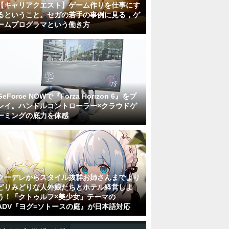
【キャリアクエスト】ゲーム作りを仕事にす
るということ。セガの若手の事例に見る，ゲ
ームプログラマという働き方
GeForce NOWで『Forza Horizon 6』をプ
レイ。ハンドルコントローラー×クラウドゲ
ーミングの底力を体感
クーデレからスタイル抜群お姉さんまでより
どりみどりな人外娘たちとホテル経営しよ
う！「クトゥルフ×美少女」テーマの
ADV『ヨグ=ソトースの庭』が日本語対応