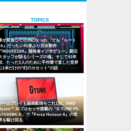
TOPICS
車が変形してロボになった、でも『ルート
16』だった―41年ぶり完全新作
『ROUTE16R』開発者インタビュー。新旧
スタッフが語るシリーズの魂。そして41年
前、たった1人のために手作業で直した世界
に1本だけの“幻のカセット”の話
ゲームプレイも録画配信もこれ1台。AMD
Ryzen™ AIプロセッサ搭載の「G TUNE P5-
A7G60BK-D」で『Forza Horizon 6』の世
界を駆け回る