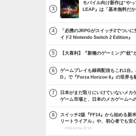
モバイル向け新作は“やっ
LEAP』は「基本無料だ
「必携のJRPGがスイッチ2でつい
イド2 Nintendo Switch 2 Edition』
【大喜利】『新種のゲーミング“蚊”
ゲームプレイも録画配信もこれ1台。AMD 
D」で『Forza Horizon 6』の世界
日本がまだ取りにいけていないメカゲー
ゲーム市場と、日本のメカゲームへ
スイッチ2版『FF14』から始める新
リートライアル」や、初心者でも安
2026.8.4 Tue 22:20