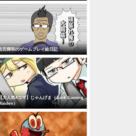
吉田輝和のゲームプレイ絵日記
【大人気4コマ】じゃんげま（Junk Gaming
Maiden）