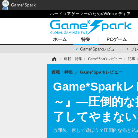
Game*Spark
ハードコアゲーマーのためのWebメディア
ホーム
特集
PCゲーム
Game*Sparkレビュー
プ
ホーム
›
連載・特集
›
Game*Sparkレビュー
›
記事
連載・特集
Game*Sparkレビュー
Game*Spa
～』―圧倒的な
了してやまない
放課後、何して遊ぼう？圧倒的な描き込