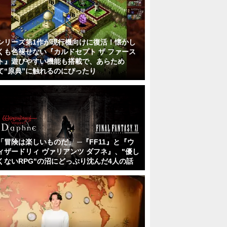
シリーズ第1作が現行機向けに復活！懐かし
くも色褪せない『カルドセプト ザ ファース
ト』遊びやすい機能も搭載で、あらため
て“原典”に触れるのにぴったり
「冒険は楽しいものだ」 ─『FF11』と『ウ
ィザードリィ ヴァリアンツ ダフネ』、"優し
くないRPG"の沼にどっぷり沈んだ4人の話