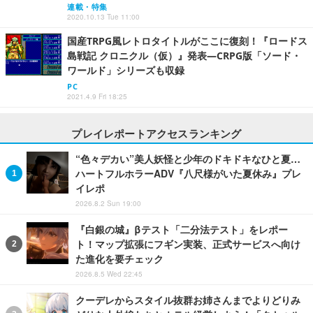
連載・特集
2020.10.13 Tue 11:00
国産TRPG風レトロタイトルがここに復刻！『ロードス
島戦記 クロニクル（仮）』発表―CRPG版「ソード・
ワールド」シリーズも収録
PC
2021.4.9 Fri 18:25
プレイレポートアクセスランキング
“色々デカい”美人妖怪と少年のドキドキなひと夏…
ハートフルホラーADV『八尺様がいた夏休み』プレ
イレポ
2026.8.2 Sun 19:00
『白銀の城』βテスト「二分法テスト」をレポー
ト！マップ拡張にフギン実装、正式サービスへ向け
た進化を要チェック
2026.8.5 Wed 22:45
クーデレからスタイル抜群お姉さんまでよりどりみ