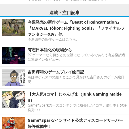
連載・注目記事
今週発売の新作ゲーム『Beast of Reincarnation』
『MARVEL Tōkon: Fighting Souls』『ファイナルフ
ァンタジーXIV』他
今週発売の新作ゲームはこちら。
有志日本語化の現場から
PCゲーマーなら何かとお世話になっているであろう有志翻訳者
に連続インタビュー。
吉田輝和のゲームプレイ絵日記
もはやゲムスパの顔！どこかで見かけた吉田さんのゲーム絵日
記
【大人気4コマ】じゃんげま（Junk Gaming Maide
n）
Game*Sparkの一大コンテンツに成長した4コマ。単行本も好評
発売中！
Game*Spark/インサイド公式ディスコードサーバー
好評稼働中！