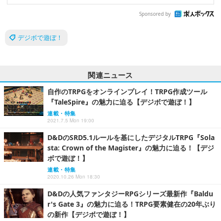
Sponsored by
デジボで遊ぼ！
関連ニュース
自作のTRPGをオンラインプレイ！TRPG作成ツール
『TaleSpire』の魅力に迫る【デジボで遊ぼ！】
連載・特集
2021.7.5 Mon 19:00
D&DのSRD5.1ルールを基にしたデジタルTRPG『Sola
sta: Crown of the Magister』の魅力に迫る！【デジ
ボで遊ぼ！】
連載・特集
2020.10.26 Mon 18:30
D&Dの人気ファンタジーRPGシリーズ最新作『Baldu
r's Gate 3』の魅力に迫る！TRPG要素健在の20年ぶり
の新作【デジボで遊ぼ！】