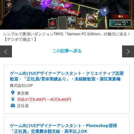
シンプルで奥深いダンジョンTRPG『Demeo: PC Edition』の魅力に迫る！
【デジボで遊ぼ！】
この記事へ戻る
ゲーム向けUIデザイナーアシスタント・クリエイティブ志望
歓迎・「正社員/育休実績あり」・未経験歓迎・港区東新橋
株式会社LOP
東京都
月給31万8,400円～45万8,400円
正社員
ゲーム向けUIデザイナーアシスタント・Photoshop習得
「正社員」交通費全額支給・高卒以上OK