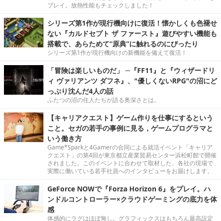
プレイ。放熱性能もチェックしました！
シリーズ第1作が現行機向けに復活！懐かしくも色褪せ
ない『カルドセプト ザ ファースト』遊びやすい機能も
搭載で、あらためて“原典”に触れるのにぴったり
シリーズ第1作が現行機向けの新機能を備えて復活！
「冒険は楽しいものだ」 ─『FF11』と『ウィザードリ
ィ ヴァリアンツ ダフネ』、"優しくないRPG"の沼にど
っぷり沈んだ4人の話
ふたつの沼の住人たちが語る奥深さとは。
【キャリアクエスト】ゲーム作りを仕事にするという
こと。セガの若手の事例に見る，ゲームプログラマと
いう働き方
Game*Sparkと4Gamerの合同による就活イベント「キャリア
クエスト」の第4回が東京都立産業貿易センター浜松町館で開催
されました。このイベントに合わせて取材した、各社の現場で
実際に働いている若手社員へのインタビューをお届けします。
GeForce NOWで『Forza Horizon 6』をプレイ。ハ
ンドルコントローラー×クラウドゲーミングの底力を体
感
体感的にラグはほぼ無し。グラフィックスはもちろん最高設定