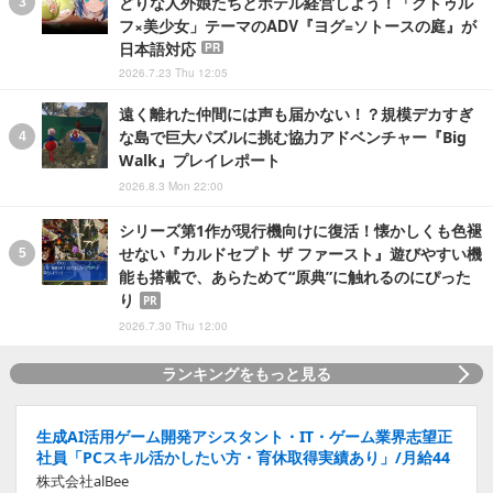
どりな人外娘たちとホテル経営しよう！「クトゥル
フ×美少女」テーマのADV『ヨグ=ソトースの庭』が
日本語対応
PR
2026.7.23 Thu 12:05
遠く離れた仲間には声も届かない！？規模デカすぎ
な島で巨大パズルに挑む協力アドベンチャー『Big
Walk』プレイレポート
2026.8.3 Mon 22:00
シリーズ第1作が現行機向けに復活！懐かしくも色褪
せない『カルドセプト ザ ファースト』遊びやすい機
能も搭載で、あらためて“原典”に触れるのにぴった
り
PR
2026.7.30 Thu 12:00
ランキングをもっと見る
生成AI活用ゲーム開発アシスタント・IT・ゲーム業界志望正
社員「PCスキル活かしたい方・育休取得実績あり」/月給44
株式会社alBee