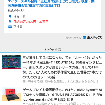
エイタースキル習得「正社員/残業ほぼなし推奨」映像・動
画系転職希望/横浜市西区高島3丁目
株式会社大斗
神奈川県
月給24万9,400円～32万円
正社員
Sponsored by
トピックス
車が変形してロボになった、でも『ルート16』だった
―41年ぶり完全新作『ROUTE16R』開発者インタビュ
ー。新旧スタッフが語るシリーズの魂。そして41年
前、たった1人のために手作業で直した世界に1本だけ
の“幻のカセット”の話
長い時を経て受け継がれる過去と、新たに生まれるものとは。
ゲームプレイも録画配信もこれ1台。AMD Ryzen™ AI
プロセッサ搭載の「G TUNE P5-A7G60BK-D」で『Fo
rza Horizon 6』の世界を駆け回る
ゲーム＆制作の拠点となるノートPCで話題のレースタイトルを