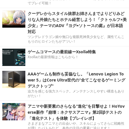
でプレイ可能！
クーデレからスタイル抜群お姉さんまでよりどりみど
りな人外娘たちとホテル経営しよう！「クトゥルフ×美
少女」テーマのADV『ヨグ=ソトースの庭』が日本語
対応
ツンデレドラゴン娘や無口な複眼死神美少女など、属性てんこ
もりのヒロインたちがアツい！
ゲームコマースの最前線ーXsolla特集
Xsollaの最新情報はこちらから！
AAAゲームも制作も妥協なし。「Lenovo Legion To
wer 5」はCore Ultra世代の“全てこなせるゲーミング
デスクトップ”
迫力を感じる強力スペック。メンテナンスしやすい構造もあり
がたい！
アニマや新要素のさらなる“進化”を目撃せよ！HoYov
erse新作『崩壊：ネクサスアニマ』第2回βテストの
「進化テスト」を体験【プレイレポ】
さまざまなアニマとの出会いや、スキルによってさらに戦略性
が増したバトルなど、本作の注目の要素に迫ります！