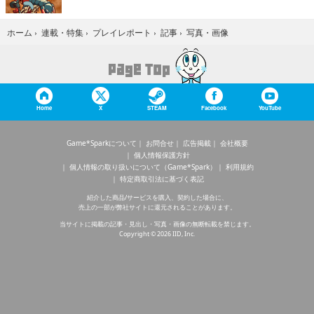
写真・画像
ホーム
›
連載・特集
›
プレイレポート
›
記事
›
Home
X
STEAM
Facebook
YouTube
Game*Sparkについて
お問合せ
広告掲載
会社概要
個人情報保護方針
個人情報の取り扱いについて（Game*Spark）
利用規約
特定商取引法に基づく表記
紹介した商品/サービスを購入、契約した場合に、
売上の一部が弊社サイトに還元されることがあります。
当サイトに掲載の記事・見出し・写真・画像の無断転載を禁じます。
Copyright © 2026 IID, Inc.