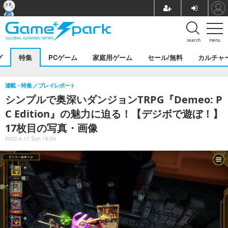
search
menu
グ
特集
PCゲーム
家庭用ゲーム
セール/無料
カルチャ
連載・特集
プレイレポート
シンプルで奥深いダンジョンTRPG『Demeo: P
C Edition』の魅力に迫る！【デジボで遊ぼ！】
17枚目の写真・画像
2022.4.17 Sun 18:00