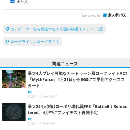
正社員
Sponsored by
コアゲーマーなら見逃すな！今週の特選インディー3選
ローグライク／ローグライト
関連ニュース
最大4人プレイ可能なカートゥーン風ローグライトACT
『MythForce』4月21日からEGSにて早期アクセスス
タート！
PC
2022.4.13 Wed 19:00
最大254人対戦ローポリ現代戦FPS『BattleBit Remas
tered』4月中にプレイテスト再開予定
PC
2022.4.14 Thu 7:00