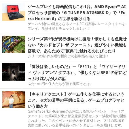
ゲームプレイも録画配信もこれ1台。AMD Ryzen™ AI
プロセッサ搭載の「G TUNE P5-A7G60BK-D」で『Fo
rza Horizon 6』の世界を駆け回る
ゲーム＆制作の拠点となるノートPCで話題のレースタイトルを
プレイ。放熱性能もチェックしました！
シリーズ第1作が現行機向けに復活！懐かしくも色褪せ
ない『カルドセプト ザ ファースト』遊びやすい機能も
搭載で、あらためて“原典”に触れるのにぴったり
シリーズ第1作が現行機向けの新機能を備えて復活！
「冒険は楽しいものだ」 ─『FF11』と『ウィザードリ
ィ ヴァリアンツ ダフネ』、"優しくないRPG"の沼にど
っぷり沈んだ4人の話
ふたつの沼の住人たちが語る奥深さとは。
【キャリアクエスト】ゲーム作りを仕事にするという
こと。セガの若手の事例に見る，ゲームプログラマと
いう働き方
Game*Sparkと4Gamerの合同による就活イベント「キャリア
クエスト」の第4回が東京都立産業貿易センター浜松町館で開催
されました。このイベントに合わせて取材した、各社の現場で
実際に働いている若手社員へのインタビューをお届けします。