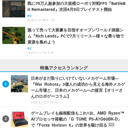
既に70万人超参加の大規模ローポリ対戦FPS『BattleB
it Remastered』次回4月9日プレイテスト開始
PC
2022.3.16 Wed 1:00
掘って売って大富豪を目指すオープンワールド採掘シ
ム『Rich Lands』PCで7月リリース―様々な乗り物で
資源を集めよう
PC
2022.4.12 Tue 6:30
特集アクセスランキング
日本がまだ取りにいけていないメカゲーム市場―
『War Robots』3億人の成功から見える海外メカゲ
ーム市場と、日本のメカゲームへの提言【オリーさ
んのロボゲーコラム】
2026.8.2 Sun 18:45
ゲームプレイも録画配信もこれ1台。AMD Ryzen™
AIプロセッサ搭載の「G TUNE P5-A7G60BK-D」
で『Forza Horizon 6』の世界を駆け回る
PR