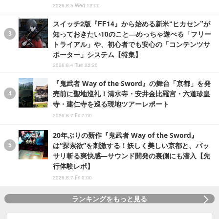
2026.8.5 Wed 12:00
スイッチ2版『FF14』から始める新米“ヒカセン”が
知っておきたい10のこと―めっちゃ遊べる「フリー
トライアル」や、初心者でも安心の「コンテンツサ
ポーター」システム【特集】
2026.8.4 Tue 22:20
『鬼武者 Way of the Sword』の舞台「京都」を発
売前に聖地巡礼！清水寺・安井金比羅宮・六道珍皇
寺・建仁寺を巡る現地ツアーレポート
2026.8.7 Fri 7:00
20年ぶりの新作『鬼武者 Way of the Sword』
は“探索欲”を刺激する！妖しく美しい京都と、バッ
サリ斬る爽快感―サウンド開発の裏側にも潜入【先
行体験レポ】
2026.8.7 Fri 0:00
ランキングをもっと見る