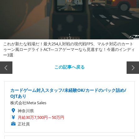
これが新たな戦場だ！最大254人対戦の現代戦FPS、マルチ対応のカート
ゥーン風ローグライトACT―コアゲーマーなら見逃すな！今週のインディ
ー3選
この記事へ戻る
カードゲーム封入スタッフ/未経験OK/カードのパック詰め/
OJTあり
株式会社Meta Sales
神奈川県
月給30万7,500円～50万円
正社員