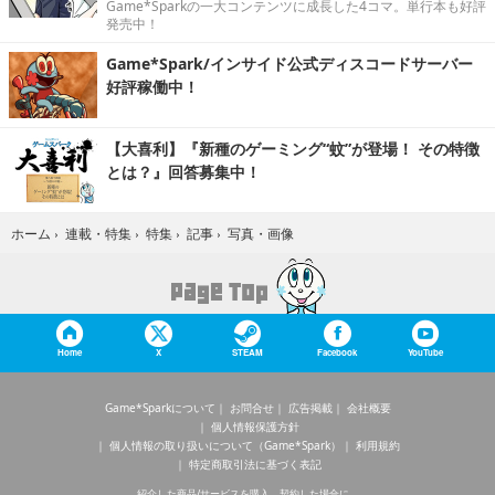
Game*Sparkの一大コンテンツに成長した4コマ。単行本も好評
発売中！
Game*Spark/インサイド公式ディスコードサーバー
好評稼働中！
【大喜利】『新種のゲーミング“蚊”が登場！ その特徴
とは？』回答募集中！
写真・画像
ホーム
›
連載・特集
›
特集
›
記事
›
Home
X
STEAM
Facebook
YouTube
Game*Sparkについて
お問合せ
広告掲載
会社概要
個人情報保護方針
個人情報の取り扱いについて（Game*Spark）
利用規約
特定商取引法に基づく表記
紹介した商品/サービスを購入、契約した場合に、