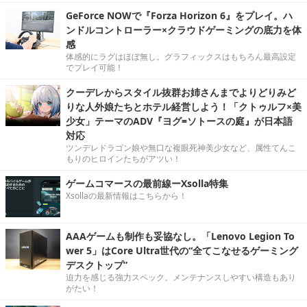
GeForce NOWで『Forza Horizon 6』をプレイ。ハ
ンドルコントローラー×クラウドゲーミングの底力を体
感
体感的にラグはほぼ無し。グラフィックスはもちろん最高設定
でプレイ可能！
クーデレからスタイル抜群お姉さんまでよりどりみど
りな人外娘たちとホテル経営しよう！「クトゥルフ×美
少女」テーマのADV『ヨグ=ソトースの庭』が日本語
対応
ツンデレドラゴン娘や無口な複眼死神美少女など、属性てんこ
もりのヒロインたちがアツい！
ゲームコマースの最前線ーXsolla特集
Xsollaの最新情報はこちらから！
AAAゲームも制作も妥協なし。「Lenovo Legion To
wer 5」はCore Ultra世代の“全てこなせるゲーミング
デスクトップ”
迫力を感じる強力スペック。メンテナンスしやすい構造もあり
がたい！