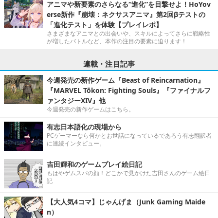
アニマや新要素のさらなる“進化”を目撃せよ！HoYov
erse新作『崩壊：ネクサスアニマ』第2回βテストの
「進化テスト」を体験【プレイレポ】
さまざまなアニマとの出会いや、スキルによってさらに戦略性
が増したバトルなど、本作の注目の要素に迫ります！
連載・注目記事
今週発売の新作ゲーム『Beast of Reincarnation』
『MARVEL Tōkon: Fighting Souls』『ファイナルフ
ァンタジーXIV』他
今週発売の新作ゲームはこちら。
有志日本語化の現場から
PCゲーマーなら何かとお世話になっているであろう有志翻訳者
に連続インタビュー。
吉田輝和のゲームプレイ絵日記
もはやゲムスパの顔！どこかで見かけた吉田さんのゲーム絵日
記
【大人気4コマ】じゃんげま（Junk Gaming Maide
n）