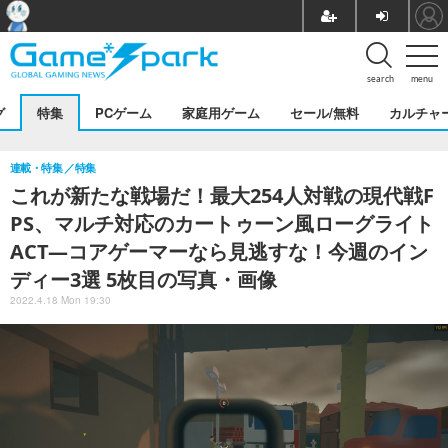
search
menu
グ
特集
PCゲーム
家庭用ゲーム
セール/無料
カルチャ
連載・特集
特集
これが新たな戦場だ！最大254人対戦の現代戦F
PS、マルチ対応のカートゥーン風ローグライト
ACT―コアゲーマーなら見逃すな！今週のイン
ディー3選 5枚目の写真・画像
2022.4.18 Mon 19:30