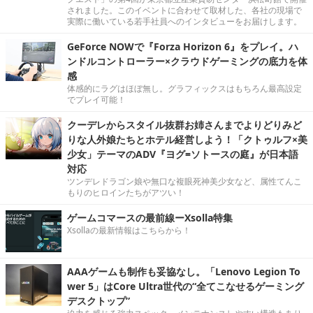
されました。このイベントに合わせて取材した、各社の現場で
実際に働いている若手社員へのインタビューをお届けします。
GeForce NOWで『Forza Horizon 6』をプレイ。ハ
ンドルコントローラー×クラウドゲーミングの底力を体
感
体感的にラグはほぼ無し。グラフィックスはもちろん最高設定
でプレイ可能！
クーデレからスタイル抜群お姉さんまでよりどりみど
りな人外娘たちとホテル経営しよう！「クトゥルフ×美
少女」テーマのADV『ヨグ=ソトースの庭』が日本語
対応
ツンデレドラゴン娘や無口な複眼死神美少女など、属性てんこ
もりのヒロインたちがアツい！
ゲームコマースの最前線ーXsolla特集
Xsollaの最新情報はこちらから！
AAAゲームも制作も妥協なし。「Lenovo Legion To
wer 5」はCore Ultra世代の“全てこなせるゲーミング
デスクトップ”