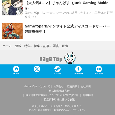
【大人気4コマ】じゃんげま（Junk Gaming Maide
n）
Game*Sparkの一大コンテンツに成長した4コマ。単行本も好評
発売中！
Game*Spark/インサイド公式ディスコードサーバー
好評稼働中！
写真・画像
ホーム
›
連載・特集
›
特集
›
記事
›
Home
X
STEAM
Facebook
YouTube
Game*Sparkについて
お問合せ
広告掲載
会社概要
個人情報保護方針
個人情報の取り扱いについて（Game*Spark）
利用規約
特定商取引法に基づく表記
紹介した商品/サービスを購入、契約した場合に、
売上の一部が弊社サイトに還元されることがあります。