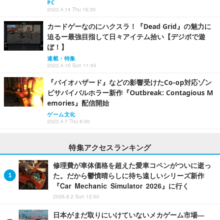
PC
2022.4.14 Thu 16:30
カードゲーなのにハクスラ！『Dead Grid』の魅力に
迫るー最強目指して日々アイテム拾い【デジボで遊
ぼ！】
連載・特集
2022.4.10 Sun 11:45
『バイオハザード』などの影響受けたCo-op対応ゾン
ビサバイバルホラー新作『Outbreak: Contagious M
emories』配信開始
ゲーム文化
2022.4.7 Thu 6:00
特集アクセスランキング
修理費が車体価格を超えた愛車コペンがついに逝っ
た。だから鬱憤晴らしに待ち遠しいシリーズ新作
『Car Mechanic Simulator 2026』に行く
2026.8.2 Sun 12:00
日本がまだ取りにいけていないメカゲーム市場―