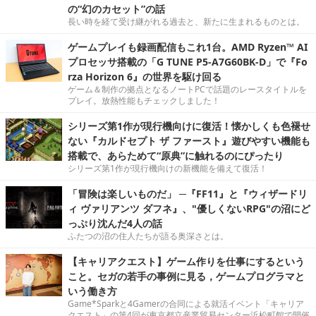
の“幻のカセット”の話
長い時を経て受け継がれる過去と、新たに生まれるものとは。
ゲームプレイも録画配信もこれ1台。AMD Ryzen™ AI
プロセッサ搭載の「G TUNE P5-A7G60BK-D」で『Fo
rza Horizon 6』の世界を駆け回る
ゲーム＆制作の拠点となるノートPCで話題のレースタイトルを
プレイ。放熱性能もチェックしました！
シリーズ第1作が現行機向けに復活！懐かしくも色褪せ
ない『カルドセプト ザ ファースト』遊びやすい機能も
搭載で、あらためて“原典”に触れるのにぴったり
シリーズ第1作が現行機向けの新機能を備えて復活！
「冒険は楽しいものだ」 ─『FF11』と『ウィザードリ
ィ ヴァリアンツ ダフネ』、"優しくないRPG"の沼にど
っぷり沈んだ4人の話
ふたつの沼の住人たちが語る奥深さとは。
【キャリアクエスト】ゲーム作りを仕事にするという
こと。セガの若手の事例に見る，ゲームプログラマと
いう働き方
Game*Sparkと4Gamerの合同による就活イベント「キャリア
クエスト」の第4回が東京都立産業貿易センター浜松町館で開催