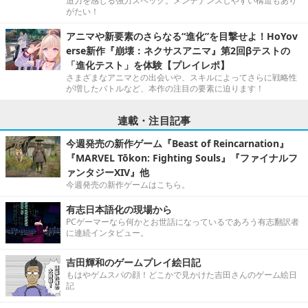
迫力を感じる強力スペック。メンテナンスしやすい構造もあり
がたい！
アニマや新要素のさらなる“進化”を目撃せよ！HoYov
erse新作『崩壊：ネクサスアニマ』第2回βテストの
「進化テスト」を体験【プレイレポ】
さまざまなアニマとの出会いや、スキルによってさらに戦略性
が増したバトルなど、本作の注目の要素に迫ります！
連載・注目記事
今週発売の新作ゲーム『Beast of Reincarnation』
『MARVEL Tōkon: Fighting Souls』『ファイナルフ
ァンタジーXIV』他
今週発売の新作ゲームはこちら。
有志日本語化の現場から
PCゲーマーなら何かとお世話になっているであろう有志翻訳者
に連続インタビュー。
吉田輝和のゲームプレイ絵日記
もはやゲムスパの顔！どこかで見かけた吉田さんのゲーム絵日
記