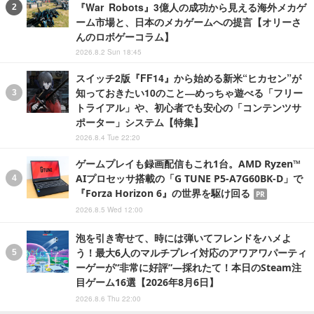
『War Robots』3億人の成功から見える海外メカゲ
ーム市場と、日本のメカゲームへの提言【オリーさ
んのロボゲーコラム】
2026.8.2 Sun 18:45
スイッチ2版『FF14』から始める新米“ヒカセン”が
知っておきたい10のこと―めっちゃ遊べる「フリー
トライアル」や、初心者でも安心の「コンテンツサ
ポーター」システム【特集】
2026.8.4 Tue 22:20
ゲームプレイも録画配信もこれ1台。AMD Ryzen™
AIプロセッサ搭載の「G TUNE P5-A7G60BK-D」で
『Forza Horizon 6』の世界を駆け回る
PR
2026.8.5 Wed 12:00
泡を引き寄せて、時には弾いてフレンドをハメよ
う！最大6人のマルチプレイ対応のアワアワパーティ
ーゲーが“非常に好評”―採れたて！本日のSteam注
目ゲーム16選【2026年8月6日】
2026.8.6 Thu 22:00