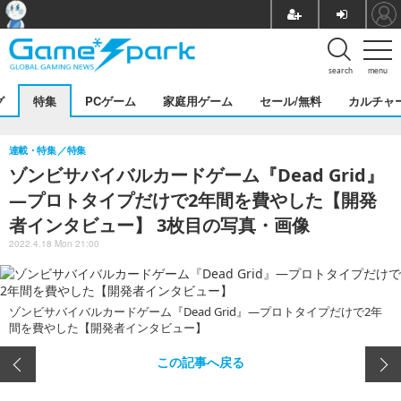
search
menu
グ
特集
PCゲーム
家庭用ゲーム
セール/無料
カルチャ
連載・特集
特集
ゾンビサバイバルカードゲーム『Dead Grid』
―プロトタイプだけで2年間を費やした【開発
者インタビュー】 3枚目の写真・画像
2022.4.18 Mon 21:00
ゾンビサバイバルカードゲーム『Dead Grid』―プロトタイプだけで2年
間を費やした【開発者インタビュー】
この記事へ戻る