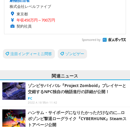
刷物担当者
株式会社レベルファイブ
東京都
年収450万円～700万円
契約社員
Sponsored by
注目インディーミニ問答
ゾンビゲー
関連ニュース
ゾンビサバイバル『Project Zomboid』プレイヤーと
交錯するNPC独自の物語進行の詳細が公開！
PC
2022.4.18 Mon 11:42
ハンサム・サイボーグになりたかっただけなのに…ロ
ボゾンビ撃退ローグライク『CYBERHUNK』Steamス
トアページ公開