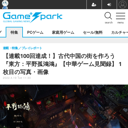
search
menu
グ
特集
PCゲーム
家庭用ゲーム
セール/無料
カルチャ
連載・特集
プレイレポート
【連載100回達成！】古代中国の街を作ろう
『東方：平野孤鴻鴻』【中華ゲーム見聞録】 1
枚目の写真・画像
2022.4.19 Tue 11:30