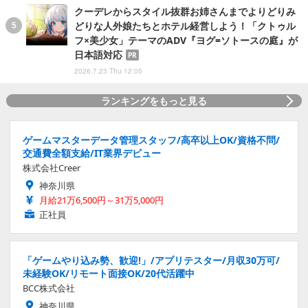
クーデレからスタイル抜群お姉さんまでよりどりみ
どりな人外娘たちとホテル経営しよう！「クトゥル
フ×美少女」テーマのADV『ヨグ=ソトースの庭』が
日本語対応
PR
2026.7.23 Thu 12:05
ランキングをもっと見る
ゲームマスターデータ管理スタッフ/高卒以上OK/資格不問/
交通費全額支給/IT業界デビュー
株式会社Creer
神奈川県
月給21万6,500円～31万5,000円
正社員
「ゲームやり込み勢、歓迎!」/アプリテスター/月収30万可/
未経験OK/リモート面接OK/20代活躍中
BCC株式会社
神奈川県