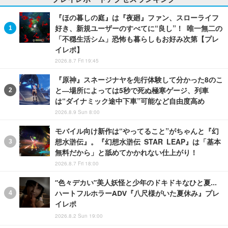
『ほの暮しの庭』は『夜廻』ファン、スローライフ
好き、新規ユーザーのすべてに“良し”！ 唯一無二の
「不穏生活シム」恐怖も暮らしもお好み次第【プレ
イレポ】
2026.8.7 Fri 19:45
『原神』スネージナヤを先行体験して分かった8のこ
と―場所によっては5秒で死ぬ極寒ゲージ、列車
は“ダイナミック途中下車”可能など自由度高め
2026.8.9 Sun 8:00
モバイル向け新作は“やってること”がちゃんと『幻
想水滸伝』。『幻想水滸伝 STAR LEAP』は「基本
無料だから」と舐めてかかれない仕上がり！
2026.8.7 Fri 18:00
“色々デカい”美人妖怪と少年のドキドキなひと夏…
ハートフルホラーADV『八尺様がいた夏休み』プレ
イレポ
2026.8.2 Sun 19:00