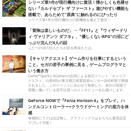
シリーズ第1作が現行機向けに復活！懐かしくも色褪せ
ない『カルドセプト ザ ファースト』遊びやすい機能も
搭載で、あらためて“原典”に触れるのにぴったり
シリーズ第1作が現行機向けの新機能を備えて復活！
「冒険は楽しいものだ」 ─『FF11』と『ウィザードリ
ィ ヴァリアンツ ダフネ』、"優しくないRPG"の沼にど
っぷり沈んだ4人の話
ふたつの沼の住人たちが語る奥深さとは。
【キャリアクエスト】ゲーム作りを仕事にするという
こと。セガの若手の事例に見る，ゲームプログラマと
いう働き方
Game*Sparkと4Gamerの合同による就活イベント「キャリア
クエスト」の第4回が東京都立産業貿易センター浜松町館で開催
されました。このイベントに合わせて取材した、各社の現場で
実際に働いている若手社員へのインタビューをお届けします。
GeForce NOWで『Forza Horizon 6』をプレイ。ハ
ンドルコントローラー×クラウドゲーミングの底力を体
感
体感的にラグはほぼ無し。グラフィックスはもちろん最高設定
でプレイ可能！