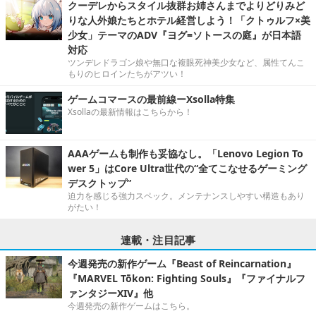
クーデレからスタイル抜群お姉さんまでよりどりみど
りな人外娘たちとホテル経営しよう！「クトゥルフ×美
少女」テーマのADV『ヨグ=ソトースの庭』が日本語
対応
ツンデレドラゴン娘や無口な複眼死神美少女など、属性てんこ
もりのヒロインたちがアツい！
ゲームコマースの最前線ーXsolla特集
Xsollaの最新情報はこちらから！
AAAゲームも制作も妥協なし。「Lenovo Legion To
wer 5」はCore Ultra世代の“全てこなせるゲーミング
デスクトップ”
迫力を感じる強力スペック。メンテナンスしやすい構造もあり
がたい！
連載・注目記事
今週発売の新作ゲーム『Beast of Reincarnation』
『MARVEL Tōkon: Fighting Souls』『ファイナルフ
ァンタジーXIV』他
今週発売の新作ゲームはこちら。