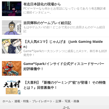
有志日本語化の現場から
PCゲーマーなら何かとお世話になっているであろう有志翻訳者
に連続インタビュー。
吉田輝和のゲームプレイ絵日記
もはやゲムスパの顔！どこかで見かけた吉田さんのゲーム絵日
記
【大人気4コマ】じゃんげま（Junk Gaming Maide
n）
Game*Sparkの一大コンテンツに成長した4コマ。単行本も好評
発売中！
Game*Spark/インサイド公式ディスコードサーバー
好評稼働中！
【大喜利】『新種のゲーミング“蚊”が登場！ その特徴
とは？』回答募集中！
写真・画像
ホーム
›
連載・特集
›
プレイレポート
›
記事
›