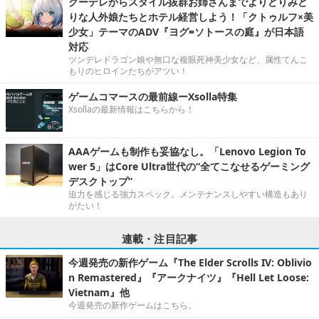
クーデレからスタイル抜群お姉さんまでよりどりみど
りな人外娘たちとホテル経営しよう！「クトゥルフ×美
少女」テーマのADV『ヨグ=ソトースの庭』が日本語
対応
ツンデレドラゴン娘や無口な複眼死神美少女など、属性てんこ
もりのヒロインたちがアツい！
ゲームコマースの最前線ーXsolla特集
Xsollaの最新情報はこちらから！
AAAゲームも制作も妥協なし。「Lenovo Legion To
wer 5」はCore Ultra世代の“全てこなせるゲーミング
デスクトップ”
迫力を感じる強力スペック。メンテナンスしやすい構造もあり
がたい！
連載・注目記事
今週発売の新作ゲーム『The Elder Scrolls IV: Oblivio
n Remastered』『アークナイツ』『Hell Let Loose:
Vietnam』他
今週発売の新作ゲームはこちら。