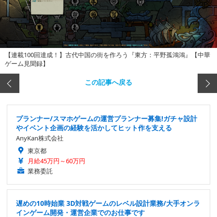
【連載100回達成！】古代中国の街を作ろう『東方：平野孤鴻鴻』【中華
ゲーム見聞録】
この記事へ戻る
プランナー/スマホゲームの運営プランナー募集!ガチャ設計
やイベント企画の経験を活かしてヒット作を支える
AnyKan株式会社
東京都
月給45万円～60万円
業務委託
遅めの10時始業 3D対戦ゲームのレベル設計業務/大手オンラ
インゲーム開発・運営企業でのお仕事です