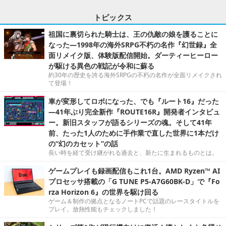
トピックス
祖国に裏切られた騎士は、王の仇敵の娘を護ることに
なった―1998年の海外SRPG不朽の名作『幻世録』全
面リメイク版、体験版配信開始。ダーティーヒーロー
が駆ける異色の戦記が令和に蘇る
約30年の歴史を誇る海外SRPGの不朽の名作が全面リメイクされ
て登場！
車が変形してロボになった、でも『ルート16』だった
―41年ぶり完全新作『ROUTE16R』開発者インタビュ
ー。新旧スタッフが語るシリーズの魂。そして41年
前、たった1人のために手作業で直した世界に1本だけ
の“幻のカセット”の話
長い時を経て受け継がれる過去と、新たに生まれるものとは。
ゲームプレイも録画配信もこれ1台。AMD Ryzen™ AI
プロセッサ搭載の「G TUNE P5-A7G60BK-D」で『Fo
rza Horizon 6』の世界を駆け回る
ゲーム＆制作の拠点となるノートPCで話題のレースタイトルを
プレイ。放熱性能もチェックしました！