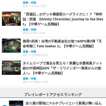
連載・特集
2021.7.18 Sun 13:00
「西遊記」がデッキ構築型ローグライクに！？『神州
誌：西遊 Divinity Chronicles: Journey to the Wes
t』【中華ゲーム見聞録】
連載・特集
2022.4.3 Sun 10:00
推理×武侠！台湾の不動産会社が放つARPG第2弾『天
命奇御二 Fate Seeker 2』【中華ゲーム見聞録】
連載・特集
2021.11.29 Mon 21:00
タイムリープで過去を変えろ！美麗な水墨画風ドット
絵の中国神話ADV『ザ・リワインダー~黄泉からの旅
人~』【中華ゲーム見聞録】
連載・特集
2021.10.18 Mon 19:00
プレイレポートアクセスランキング
走り屋の聖地にマルチプレイという新風が舞い込ん