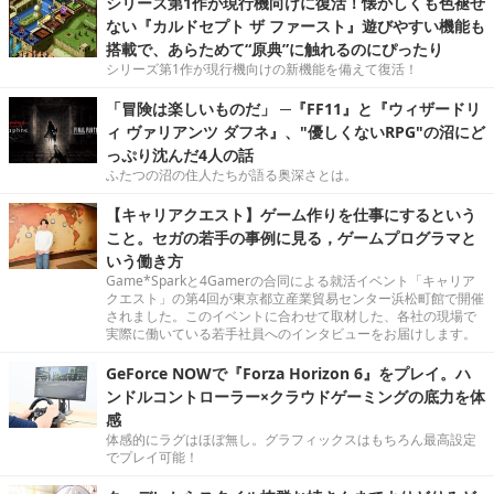
シリーズ第1作が現行機向けに復活！懐かしくも色褪せ
ない『カルドセプト ザ ファースト』遊びやすい機能も
搭載で、あらためて“原典”に触れるのにぴったり
シリーズ第1作が現行機向けの新機能を備えて復活！
「冒険は楽しいものだ」 ─『FF11』と『ウィザードリ
ィ ヴァリアンツ ダフネ』、"優しくないRPG"の沼にど
っぷり沈んだ4人の話
ふたつの沼の住人たちが語る奥深さとは。
【キャリアクエスト】ゲーム作りを仕事にするという
こと。セガの若手の事例に見る，ゲームプログラマと
いう働き方
Game*Sparkと4Gamerの合同による就活イベント「キャリア
クエスト」の第4回が東京都立産業貿易センター浜松町館で開催
されました。このイベントに合わせて取材した、各社の現場で
実際に働いている若手社員へのインタビューをお届けします。
GeForce NOWで『Forza Horizon 6』をプレイ。ハ
ンドルコントローラー×クラウドゲーミングの底力を体
感
体感的にラグはほぼ無し。グラフィックスはもちろん最高設定
でプレイ可能！