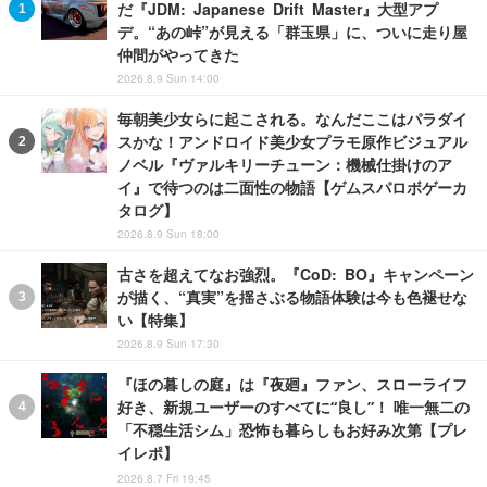
だ『JDM: Japanese Drift Master』大型アプ
デ。“あの峠”が見える「群玉県」に、ついに走り屋
仲間がやってきた
2026.8.9 Sun 14:00
毎朝美少女らに起こされる。なんだここはパラダイ
スかな！アンドロイド美少女プラモ原作ビジュアル
ノベル『ヴァルキリーチューン：機械仕掛けのア
イ』で待つのは二面性の物語【ゲムスパロボゲーカ
タログ】
2026.8.9 Sun 18:00
古さを超えてなお強烈。『CoD: BO』キャンペーン
が描く、“真実”を揺さぶる物語体験は今も色褪せな
い【特集】
2026.8.9 Sun 17:30
『ほの暮しの庭』は『夜廻』ファン、スローライフ
好き、新規ユーザーのすべてに“良し”！ 唯一無二の
「不穏生活シム」恐怖も暮らしもお好み次第【プレ
イレポ】
2026.8.7 Fri 19:45