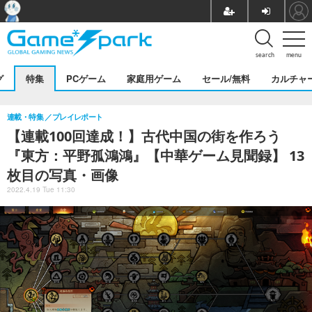
search
menu
グ
特集
PCゲーム
家庭用ゲーム
セール/無料
カルチャ
連載・特集
プレイレポート
【連載100回達成！】古代中国の街を作ろう
『東方：平野孤鴻鴻』【中華ゲーム見聞録】 13
枚目の写真・画像
2022.4.19 Tue 11:30