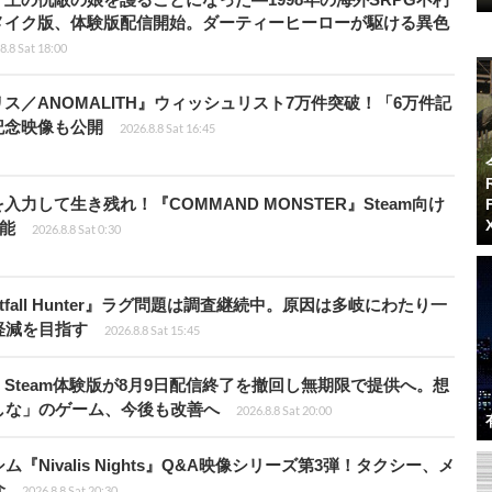
メイク版、体験版配信開始。ダーティーヒーローが駆ける異色
8.8 Sat 18:00
ス／ANOMALITH』ウィッシュリスト7万件突破！「6万件記
記念映像も公開
2026.8.8 Sat 16:45
力して生き残れ！『COMMAND MONSTER』Steam向け
可能
2026.8.8 Sat 0:30
fall Hunter』ラグ問題は調査継続中。原因は多岐にわたり一
軽減を目指す
2026.8.8 Sat 15:45
Steam体験版が8月9日配信終了を撤回し無期限で提供へ。想
しな」のゲーム、今後も改善へ
2026.8.8 Sat 20:00
Nivalis Nights』Q&A映像シリーズ第3弾！タクシー、メ
介
2026.8.8 Sat 20:30