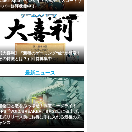
Game*Spark/インサイド公式ディスコードサ
ーバー好評稼働中！
【大喜利】『新種のゲーミング“蚊”が登場！
その特徴とは？』回答募集中！
最新ニュース
建物ごと敵をぶっ壊せ！高速ローグライト
FPS『VOID/BREAKER』8月22日に値上げ。
正式リリース前にお得に手に入れる最後のチ
ャンス