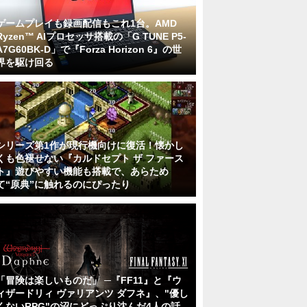
ゲームプレイも録画配信もこれ1台。AMD
Ryzen™ AIプロセッサ搭載の「G TUNE P5-
A7G60BK-D」で『Forza Horizon 6』の世
界を駆け回る
シリーズ第1作が現行機向けに復活！懐かし
くも色褪せない『カルドセプト ザ ファース
ト』遊びやすい機能も搭載で、あらため
て“原典”に触れるのにぴったり
「冒険は楽しいものだ」 ─『FF11』と『ウ
ィザードリィ ヴァリアンツ ダフネ』、"優し
くないRPG"の沼にどっぷり沈んだ4人の話