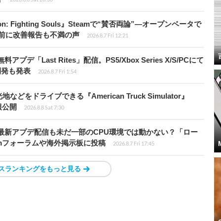
: Fighting Souls』Steamで“賛否両論”―オープンベータで
前に改善報告も不満の声
2026.8.7 Fri 12:21
Last Rites」配信。PS5/Xbox Series X/S/PCにて
開発も発表
2026.8.7 Fri 1:54
ドライブできる『American Truck Simulator』
情報公開
2026.8.8 Sat 7:30
最新アプデ配信も未だ一部のCPU環境では動かない？「ロー
amフォーラムや海外掲示板に投稿
2026.8.7 Fri 17:45
スランキングをもっと見る