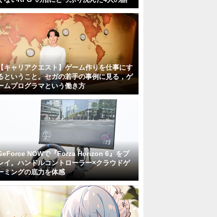
【キャリアクエスト】ゲーム作りを仕事にす
るということ。セガの若手の事例に見る，ゲ
ームプログラマという働き方
GeForce NOWで『Forza Horizon 6』をプ
レイ。ハンドルコントローラー×クラウドゲ
ーミングの底力を体感