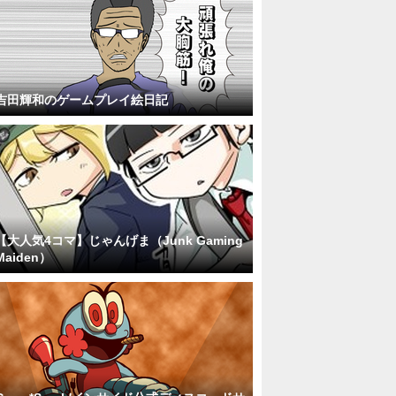
吉田輝和のゲームプレイ絵日記
【大人気4コマ】じゃんげま（Junk Gaming
Maiden）