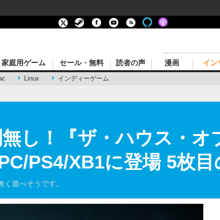
家庭用ゲーム
セール・無料
読者の声
漫画
イン
ac
Linux
インディーゲーム
制無し！『ザ・ハウス・オ
C/PS4/XB1に登場 5枚
無く遊べそうです。