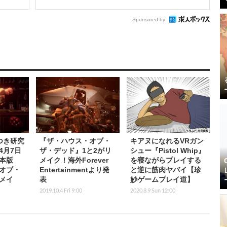
Sponsored by
つき研究
『ザ・ハウス・オブ・
キアヌになれるVRガン
4月7日
ザ・デッド』1と2がリ
シュー『Pistol Whip』
本版
メイク！海外Forever
を寝ながらプレイする
オブ・
Entertainmentより発
と逆に筋肉ヤバイ【珍
メイ
表
妙ゲームプレイ道】
2019.10.4 Fri 9:00
2020.8.9 Sun 12:00