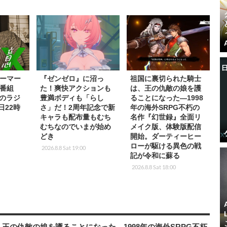
ーマー
『ゼンゼロ』に沼っ
祖国に裏切られた騎士
番組
た！爽快アクションも
は、王の仇敵の娘を護
rkのラジ
豊満ボディも「らし
ることになった―1998
日22時
さ」だ！2周年記念で新
年の海外SRPG不朽の
キャラも配布量もむち
名作『幻世録』全面リ
むちなのでいまが始め
メイク版、体験版配信
どき
開始。ダーティーヒー
ローが駆ける異色の戦
2026.8.8 Sat 19:00
記が令和に蘇る
2026.8.8 Sat 18:00
王の仇敵の娘を護ることになった―1998年の海外SRPG不朽