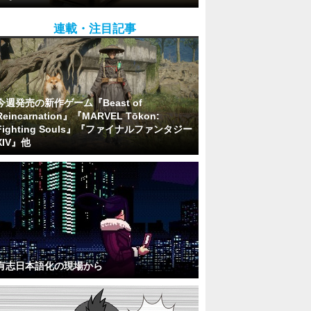
連載・注目記事
今週発売の新作ゲーム『Beast of
Reincarnation』『MARVEL Tōkon:
Fighting Souls』『ファイナルファンタジー
XIV』他
有志日本語化の現場から