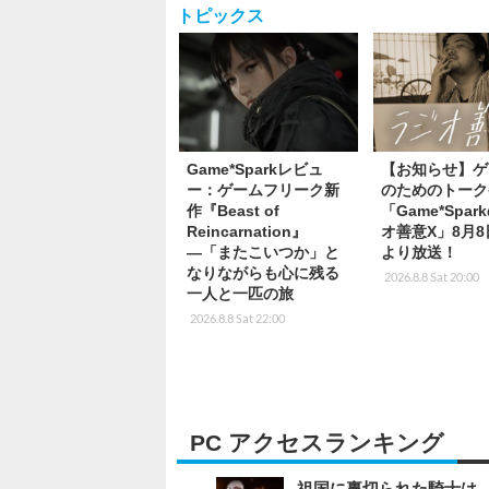
トピックス
Game*Sparkレビュ
【お知らせ】ゲ
ー：ゲームフリーク新
のためのトーク
作『Beast of
「Game*Spa
Reincarnation』
オ善意X」8月8
―「またこいつか」と
より放送！
なりながらも心に残る
2026.8.8 Sat 20:00
一人と一匹の旅
2026.8.8 Sat 22:00
PC アクセスランキング
祖国に裏切られた騎士は、