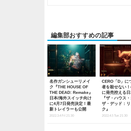
編集部おすすめの記事
名作ガンシューリメイ
CERO「D」に
ク『THE HOUSE OF
者を殺せない！
THE DEAD: Remake』
に発売控える日
日本/海外スイッチ向け
『ザ・ハウス・
に4月7日発売決定！最
ザ・デッド：リ
新トレイラーも公開
ク』
2022.3.4 Fri 21:30
2022.4.5 Tue 21:30