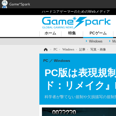
Game*Spark
ハードコアゲーマーのためのWebメディア
ホーム
特集
PCゲーム
Windows
M
ホーム
›
PC
›
Windows
›
記事
›
写真・画像
PC
Windows
PC版は表現規
ド：リメイク』P
科学者が撃てない規制や欠損描写の規制