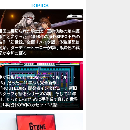
TOPICS
祖国に裏切られた騎士は、王の仇敵の娘を護
ることになった―1998年の海外SRPG不朽の
名作『幻世録』全面リメイク版、体験版配信
開始。ダーティーヒーローが駆ける異色の戦
記が令和に蘇る
車が変形してロボになった、でも『ルート
16』だった―41年ぶり完全新作
『ROUTE16R』開発者インタビュー。新旧
スタッフが語るシリーズの魂。そして41年
前、たった1人のために手作業で直した世界
に1本だけの“幻のカセット”の話