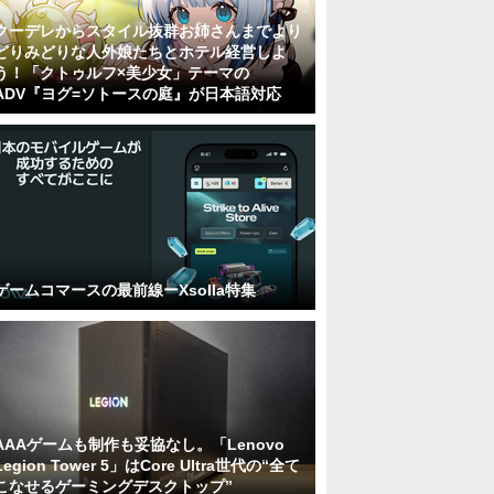
クーデレからスタイル抜群お姉さんまでより
どりみどりな人外娘たちとホテル経営しよ
う！「クトゥルフ×美少女」テーマの
ADV『ヨグ=ソトースの庭』が日本語対応
ゲームコマースの最前線ーXsolla特集
AAAゲームも制作も妥協なし。「Lenovo
Legion Tower 5」はCore Ultra世代の“全て
こなせるゲーミングデスクトップ”