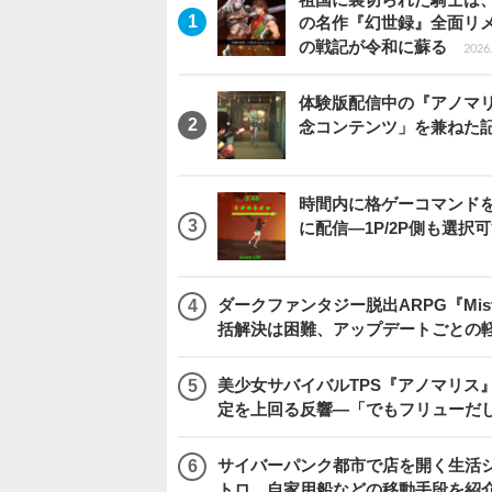
の名作『幻世録』全面リ
の戦記が令和に蘇る
2026.
体験版配信中の『アノマリ
念コンテンツ」を兼ねた
時間内に格ゲーコマンドを入
に配信―1P/2P側も選択
ダークファンタジー脱出ARPG『Mist
括解決は困難、アップデートごとの
美少女サバイバルTPS『アノマリス』
定を上回る反響―「でもフリューだ
サイバーパンク都市で店を開く生活シム『
トロ、自家用船などの移動手段を紹