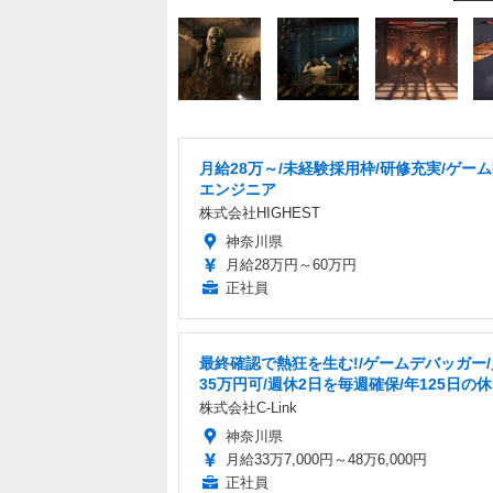
月給28万～/未経験採用枠/研修充実/ゲー
エンジニア
株式会社HIGHEST
神奈川県
月給28万円～60万円
正社員
最終確認で熱狂を生む!/ゲームデバッガー
35万円可/週休2日を毎週確保/年125日の
株式会社C-Link
神奈川県
月給33万7,000円～48万6,000円
正社員