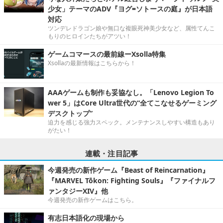
少女」テーマのADV『ヨグ=ソトースの庭』が日本語
対応
ツンデレドラゴン娘や無口な複眼死神美少女など、属性てんこ
もりのヒロインたちがアツい！
ゲームコマースの最前線ーXsolla特集
Xsollaの最新情報はこちらから！
AAAゲームも制作も妥協なし。「Lenovo Legion To
wer 5」はCore Ultra世代の“全てこなせるゲーミング
デスクトップ”
迫力を感じる強力スペック。メンテナンスしやすい構造もあり
がたい！
連載・注目記事
今週発売の新作ゲーム『Beast of Reincarnation』
『MARVEL Tōkon: Fighting Souls』『ファイナルフ
ァンタジーXIV』他
今週発売の新作ゲームはこちら。
有志日本語化の現場から