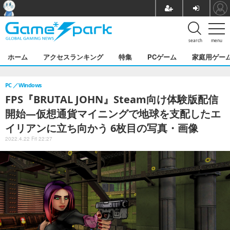
search
menu
ホーム
アクセスランキング
特集
PCゲーム
家庭用ゲー
PC
Windows
FPS『BRUTAL JOHN』Steam向け体験版配信
開始―仮想通貨マイニングで地球を支配したエ
イリアンに立ち向かう 6枚目の写真・画像
2022.4.22 Fri 22:27