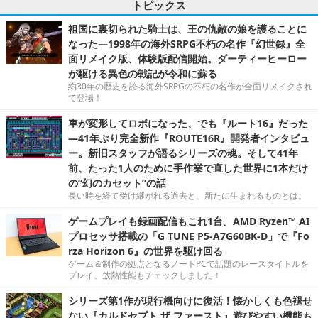
トピックス
祖国に裏切られた騎士は、王の仇敵の娘を護ることに
なった―1998年の海外SRPG不朽の名作『幻世録』全
面リメイク版、体験版配信開始。ダーティーヒーロー
が駆ける異色の戦記が令和に蘇る
約30年の歴史を誇る海外SRPGの不朽の名作が全面リメイクされ
て登場！
車が変形してロボになった、でも『ルート16』だった
―41年ぶり完全新作『ROUTE16R』開発者インタビュ
ー。新旧スタッフが語るシリーズの魂。そして41年
前、たった1人のために手作業で直した世界に1本だけ
の“幻のカセット”の話
長い時を経て受け継がれる過去と、新たに生まれるものとは。
ゲームプレイも録画配信もこれ1台。AMD Ryzen™ AI
プロセッサ搭載の「G TUNE P5-A7G60BK-D」で『Fo
rza Horizon 6』の世界を駆け回る
ゲーム＆制作の拠点となるノートPCで話題のレースタイトルを
プレイ。放熱性能もチェックしました！
シリーズ第1作が現行機向けに復活！懐かしくも色褪せ
ない『カルドセプト ザ ファースト』遊びやすい機能も