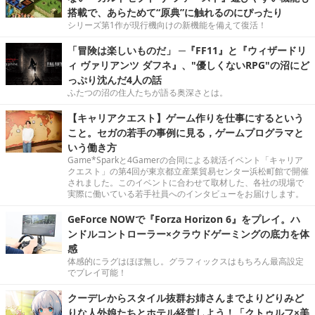
搭載で、あらためて“原典”に触れるのにぴったり
シリーズ第1作が現行機向けの新機能を備えて復活！
「冒険は楽しいものだ」 ─『FF11』と『ウィザードリ
ィ ヴァリアンツ ダフネ』、"優しくないRPG"の沼にど
っぷり沈んだ4人の話
ふたつの沼の住人たちが語る奥深さとは。
【キャリアクエスト】ゲーム作りを仕事にするという
こと。セガの若手の事例に見る，ゲームプログラマと
いう働き方
Game*Sparkと4Gamerの合同による就活イベント「キャリア
クエスト」の第4回が東京都立産業貿易センター浜松町館で開催
されました。このイベントに合わせて取材した、各社の現場で
実際に働いている若手社員へのインタビューをお届けします。
GeForce NOWで『Forza Horizon 6』をプレイ。ハ
ンドルコントローラー×クラウドゲーミングの底力を体
感
体感的にラグはほぼ無し。グラフィックスはもちろん最高設定
でプレイ可能！
クーデレからスタイル抜群お姉さんまでよりどりみど
りな人外娘たちとホテル経営しよう！「クトゥルフ×美