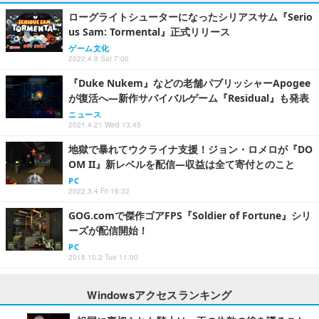
ローグライトシューターになったシリアスサム『Serio
us Sam: Tormental』正式リリース
ゲーム文化
2022.4.9 Sat 7:00
『Duke Nukem』などの老舗パブリッシャーApogee
が復活へ―新作サバイバルゲーム『Residual』も発表
ニュース
2021.4.21 Wed 13:45
地獄で暴れてウクライナ支援！ジョン・ロメロが『DO
OM II』新レベルを配信―収益は全て寄付とのこと
PC
2022.3.4 Fri 16:32
GOG.comで傑作ゴアFPS『Soldier of Fortune』シリ
ーズが配信開始！
PC
2018.10.2 Tue 11:00
Windowsアクセスランキング