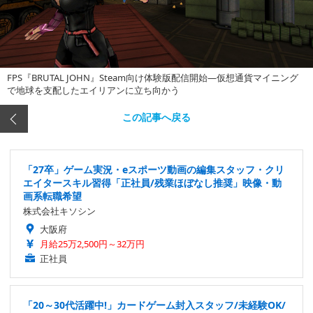
FPS『BRUTAL JOHN』Steam向け体験版配信開始―仮想通貨マイニング
で地球を支配したエイリアンに立ち向かう
この記事へ戻る
「27卒」ゲーム実況・eスポーツ動画の編集スタッフ・クリ
エイタースキル習得「正社員/残業ほぼなし推奨」映像・動
画系転職希望
株式会社キソシン
大阪府
月給25万2,500円～32万円
正社員
「20～30代活躍中!」カードゲーム封入スタッフ/未経験OK/