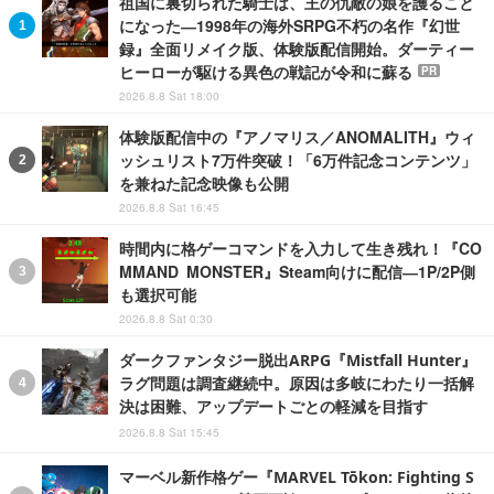
祖国に裏切られた騎士は、王の仇敵の娘を護ること
になった―1998年の海外SRPG不朽の名作『幻世
録』全面リメイク版、体験版配信開始。ダーティー
ヒーローが駆ける異色の戦記が令和に蘇る
PR
2026.8.8 Sat 18:00
体験版配信中の『アノマリス／ANOMALITH』ウィ
ッシュリスト7万件突破！「6万件記念コンテンツ」
を兼ねた記念映像も公開
2026.8.8 Sat 16:45
時間内に格ゲーコマンドを入力して生き残れ！『CO
MMAND MONSTER』Steam向けに配信―1P/2P側
も選択可能
2026.8.8 Sat 0:30
ダークファンタジー脱出ARPG『Mistfall Hunter』
ラグ問題は調査継続中。原因は多岐にわたり一括解
決は困難、アップデートごとの軽減を目指す
2026.8.8 Sat 15:45
マーベル新作格ゲー『MARVEL Tōkon: Fighting S