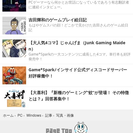
PCゲーマーなら何かとお世話になっているであろう有志翻訳者
に連続インタビュー。
吉田輝和のゲームプレイ絵日記
もはやゲムスパの顔！どこかで見かけた吉田さんのゲーム絵日
記
【大人気4コマ】じゃんげま（Junk Gaming Maide
n）
Game*Sparkの一大コンテンツに成長した4コマ。単行本も好評
発売中！
Game*Spark/インサイド公式ディスコードサーバー
好評稼働中！
【大喜利】『新種のゲーミング“蚊”が登場！ その特徴
とは？』回答募集中！
写真・画像
ホーム
›
PC
›
Windows
›
記事
›