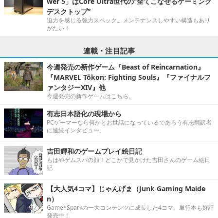
wer 5」はCore Ultra世代の“全てこなせるゲーミング
デスクトップ”
迫力を感じる強力スペック。メンテナンスしやすい構造もあり
がたい！
連載・注目記事
今週発売の新作ゲーム『Beast of Reincarnation』
『MARVEL Tōkon: Fighting Souls』『ファイナルフ
ァンタジーXIV』他
今週発売の新作ゲームはこちら。
有志日本語化の現場から
PCゲーマーなら何かとお世話になっているであろう有志翻訳者
に連続インタビュー。
吉田輝和のゲームプレイ絵日記
もはやゲムスパの顔！どこかで見かけた吉田さんのゲーム絵日
記
【大人気4コマ】じゃんげま（Junk Gaming Maide
n）
Game*Sparkの一大コンテンツに成長した4コマ。単行本も好評
発売中！