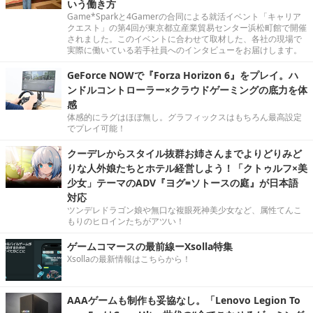
いう働き方
Game*Sparkと4Gamerの合同による就活イベント「キャリア
クエスト」の第4回が東京都立産業貿易センター浜松町館で開催
されました。このイベントに合わせて取材した、各社の現場で
実際に働いている若手社員へのインタビューをお届けします。
GeForce NOWで『Forza Horizon 6』をプレイ。ハ
ンドルコントローラー×クラウドゲーミングの底力を体
感
体感的にラグはほぼ無し。グラフィックスはもちろん最高設定
でプレイ可能！
クーデレからスタイル抜群お姉さんまでよりどりみど
りな人外娘たちとホテル経営しよう！「クトゥルフ×美
少女」テーマのADV『ヨグ=ソトースの庭』が日本語
対応
ツンデレドラゴン娘や無口な複眼死神美少女など、属性てんこ
もりのヒロインたちがアツい！
ゲームコマースの最前線ーXsolla特集
Xsollaの最新情報はこちらから！
AAAゲームも制作も妥協なし。「Lenovo Legion To