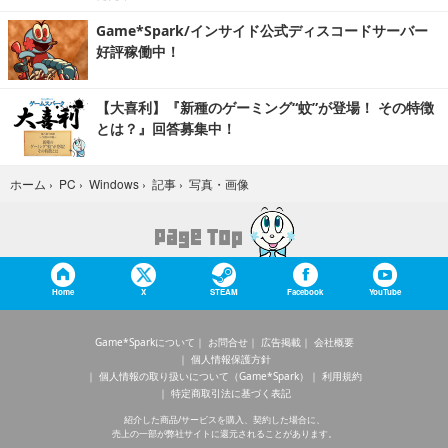
Game*Spark/インサイド公式ディスコードサーバー
好評稼働中！
【大喜利】『新種のゲーミング“蚊”が登場！ その特徴
とは？』回答募集中！
写真・画像
ホーム
›
PC
›
Windows
›
記事
›
Home
X
STEAM
Facebook
YouTube
Game*Sparkについて
お問合せ
広告掲載
会社概要
個人情報保護方針
個人情報の取り扱いについて（Game*Spark）
利用規約
特定商取引法に基づく表記
紹介した商品/サービスを購入、契約した場合に、
売上の一部が弊社サイトに還元されることがあります。