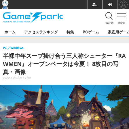
search
menu
ホーム
アクセスランキング
特集
PCゲーム
家庭用ゲー
PC
Windows
半裸中年スープ掛け合う三人称シューター『RA
WMEN』オープンベータは今夏！ 8枚目の写
真・画像
2022.4.23 Sat 17:00