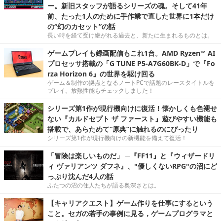
ー。新旧スタッフが語るシリーズの魂。そして41年
前、たった1人のために手作業で直した世界に1本だけ
の“幻のカセット”の話
長い時を経て受け継がれる過去と、新たに生まれるものとは。
ゲームプレイも録画配信もこれ1台。AMD Ryzen™ AI
プロセッサ搭載の「G TUNE P5-A7G60BK-D」で『Fo
rza Horizon 6』の世界を駆け回る
ゲーム＆制作の拠点となるノートPCで話題のレースタイトルを
プレイ。放熱性能もチェックしました！
シリーズ第1作が現行機向けに復活！懐かしくも色褪せ
ない『カルドセプト ザ ファースト』遊びやすい機能も
搭載で、あらためて“原典”に触れるのにぴったり
シリーズ第1作が現行機向けの新機能を備えて復活！
「冒険は楽しいものだ」 ─『FF11』と『ウィザードリ
ィ ヴァリアンツ ダフネ』、"優しくないRPG"の沼にど
っぷり沈んだ4人の話
ふたつの沼の住人たちが語る奥深さとは。
【キャリアクエスト】ゲーム作りを仕事にするという
こと。セガの若手の事例に見る，ゲームプログラマと