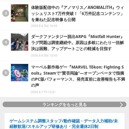
体験版配信中の『アノマリス／ANOMALITH』ウィ
ッシュリスト7万件突破！「6万件記念コンテンツ」
を兼ねた記念映像も公開
2026.8.8 Sat 16:45
ダークファンタジー脱出ARPG『Mistfall Hunter』
ラグ問題は調査継続中。原因は多岐にわたり一括解
決は困難、アップデートごとの軽減を目指す
2026.8.8 Sat 15:45
マーベル新作格ゲー『MARVEL Tōkon: Fighting S
ouls』Steamで“賛否両論”―オープンベータで指摘
のPC版パフォーマンス、発売直前に改善報告も不満
の声
2026.8.7 Fri 12:21
ランキングをもっと見る
ゲームシステム調整スタッフ/動作確認・データ入力補助/未
経験歓迎/スキルアップ研修あり・完全週休2日制