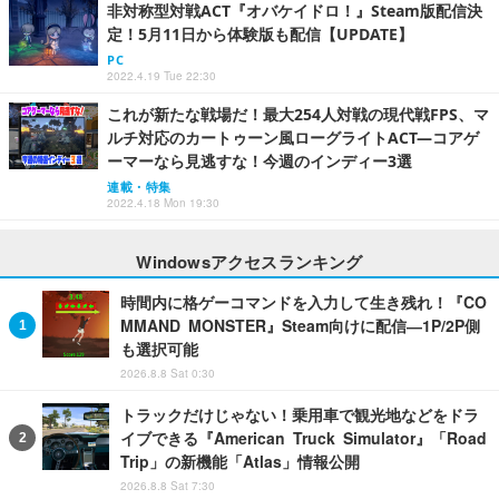
非対称型対戦ACT『オバケイドロ！』Steam版配信決
定！5月11日から体験版も配信【UPDATE】
PC
2022.4.19 Tue 22:30
これが新たな戦場だ！最大254人対戦の現代戦FPS、マ
ルチ対応のカートゥーン風ローグライトACT―コアゲ
ーマーなら見逃すな！今週のインディー3選
連載・特集
2022.4.18 Mon 19:30
Windowsアクセスランキング
時間内に格ゲーコマンドを入力して生き残れ！『CO
MMAND MONSTER』Steam向けに配信―1P/2P側
も選択可能
2026.8.8 Sat 0:30
トラックだけじゃない！乗用車で観光地などをドラ
イブできる『American Truck Simulator』「Road
Trip」の新機能「Atlas」情報公開
2026.8.8 Sat 7:30