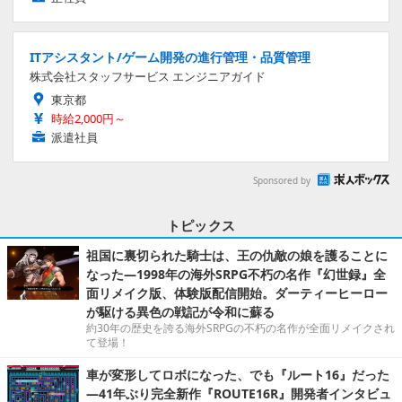
ITアシスタント/ゲーム開発の進行管理・品質管理
株式会社スタッフサービス エンジニアガイド
東京都
時給2,000円～
派遣社員
Sponsored by
トピックス
祖国に裏切られた騎士は、王の仇敵の娘を護ることに
なった―1998年の海外SRPG不朽の名作『幻世録』全
面リメイク版、体験版配信開始。ダーティーヒーロー
が駆ける異色の戦記が令和に蘇る
約30年の歴史を誇る海外SRPGの不朽の名作が全面リメイクされ
て登場！
車が変形してロボになった、でも『ルート16』だった
―41年ぶり完全新作『ROUTE16R』開発者インタビュ