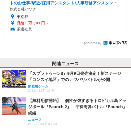
トのお仕事/駅近/採用アシスタント/人事研修アシスタント
株式会社パソナ
東京都
月給33万2,100円～
派遣社員
Sponsored by
関連ニュース
『スプラトゥーン3』9月9日発売決定！新ステージ
「ゴンズイ地区」でのナワバリバトルが公開
家庭用ゲーム
2022.4.22 Fri 22:44
【無料配信開始】 個性が強すぎるトロピカル島ドッ
ジボール『Paunch 2』―半裸肉弾バトル『Paunch』
続編
ニュース
2021.12.23 Thu 7:00