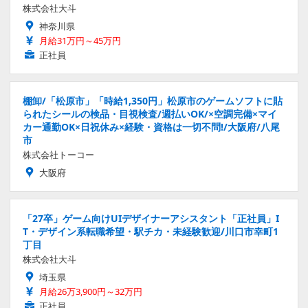
株式会社大斗
神奈川県
月給31万円～45万円
正社員
棚卸/「松原市」「時給1,350円」松原市のゲームソフトに貼
られたシールの検品・目視検査/週払いOK/×空調完備×マイ
カー通勤OK×日祝休み×経験・資格は一切不問!/大阪府/八尾
市
株式会社トーコー
大阪府
「27卒」ゲーム向けUIデザイナーアシスタント「正社員」I
T・デザイン系転職希望・駅チカ・未経験歓迎/川口市幸町1
丁目
株式会社大斗
埼玉県
月給26万3,900円～32万円
正社員