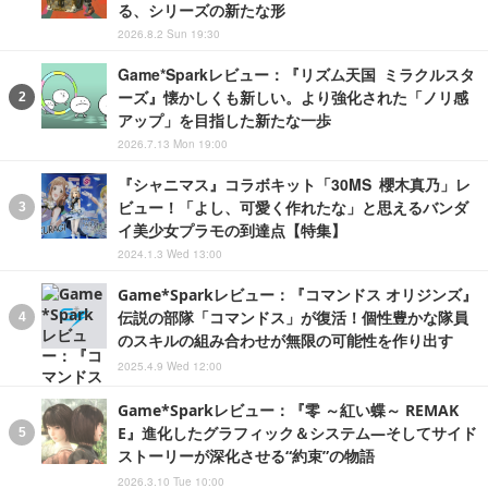
Game*Sparkレビュー：『スプラトゥーン レイダー
ス』―“ルートシューター”の新たな金字塔になりう
る、シリーズの新たな形
2026.8.2 Sun 19:30
Game*Sparkレビュー：『リズム天国 ミラクルスタ
ーズ』懐かしくも新しい。より強化された「ノリ感
アップ」を目指した新たな一歩
2026.7.13 Mon 19:00
『シャニマス』コラボキット「30MS 櫻木真乃」レ
ビュー！「よし、可愛く作れたな」と思えるバンダ
イ美少女プラモの到達点【特集】
2024.1.3 Wed 13:00
Game*Sparkレビュー：『コマンドス オリジンズ』
伝説の部隊「コマンドス」が復活！個性豊かな隊員
のスキルの組み合わせが無限の可能性を作り出す
2025.4.9 Wed 12:00
Game*Sparkレビュー：『零 ～紅い蝶～ REMAK
E』進化したグラフィック＆システム―そしてサイド