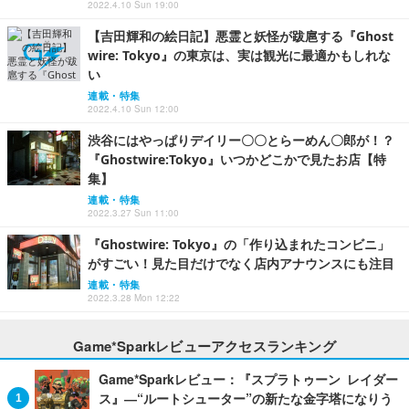
【特集】
連載・特集
2022.4.10 Sun 19:00
【吉田輝和の絵日記】悪霊と妖怪が跋扈する『Ghost
wire: Tokyo』の東京は、実は観光に最適かもしれな
い
連載・特集
2022.4.10 Sun 12:00
渋谷にはやっぱりデイリー〇〇とらーめん〇郎が！？
『Ghostwire:Tokyo』いつかどこかで見たお店【特
集】
連載・特集
2022.3.27 Sun 11:00
『Ghostwire: Tokyo』の「作り込まれたコンビニ」
がすごい！見た目だけでなく店内アナウンスにも注目
連載・特集
2022.3.28 Mon 12:22
Game*Sparkレビューアクセスランキング