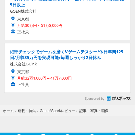
「8月入社可」/未経験採用枠/ゲームデバッカー/年間休日12
5日以上
GOEN株式会社
東京都
月給30万円～51万8,000円
正社員
細部チェックでゲームを磨く!/ゲームテスター/休日年間125
日/月収35万円を実現可能/毎週しっかり2日休み
株式会社C-Link
東京都
月給32万1,000円～41万7,000円
正社員
Sponsored by
写真・画像
ホーム
›
連載・特集
›
Game*Sparkレビュー
›
記事
›