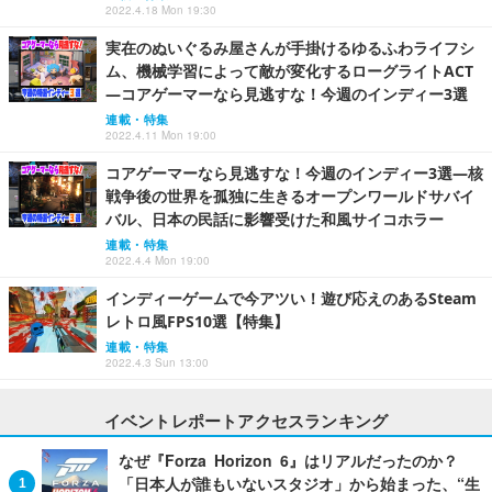
2022.4.18 Mon 19:30
実在のぬいぐるみ屋さんが手掛けるゆるふわライフシ
ム、機械学習によって敵が変化するローグライトACT
―コアゲーマーなら見逃すな！今週のインディー3選
連載・特集
2022.4.11 Mon 19:00
コアゲーマーなら見逃すな！今週のインディー3選―核
戦争後の世界を孤独に生きるオープンワールドサバイ
バル、日本の民話に影響受けた和風サイコホラー
連載・特集
2022.4.4 Mon 19:00
インディーゲームで今アツい！遊び応えのあるSteam
レトロ風FPS10選【特集】
連載・特集
2022.4.3 Sun 13:00
イベントレポートアクセスランキング
なぜ『Forza Horizon 6』はリアルだったのか？
「日本人が誰もいないスタジオ」から始まった、“生