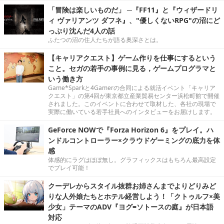
「冒険は楽しいものだ」 ─『FF11』と『ウィザードリ
ィ ヴァリアンツ ダフネ』、"優しくないRPG"の沼にど
っぷり沈んだ4人の話
ふたつの沼の住人たちが語る奥深さとは。
【キャリアクエスト】ゲーム作りを仕事にするという
こと。セガの若手の事例に見る，ゲームプログラマと
いう働き方
Game*Sparkと4Gamerの合同による就活イベント「キャリア
クエスト」の第4回が東京都立産業貿易センター浜松町館で開催
されました。このイベントに合わせて取材した、各社の現場で
実際に働いている若手社員へのインタビューをお届けします。
GeForce NOWで『Forza Horizon 6』をプレイ。ハ
ンドルコントローラー×クラウドゲーミングの底力を体
感
体感的にラグはほぼ無し。グラフィックスはもちろん最高設定
でプレイ可能！
クーデレからスタイル抜群お姉さんまでよりどりみど
りな人外娘たちとホテル経営しよう！「クトゥルフ×美
少女」テーマのADV『ヨグ=ソトースの庭』が日本語
対応