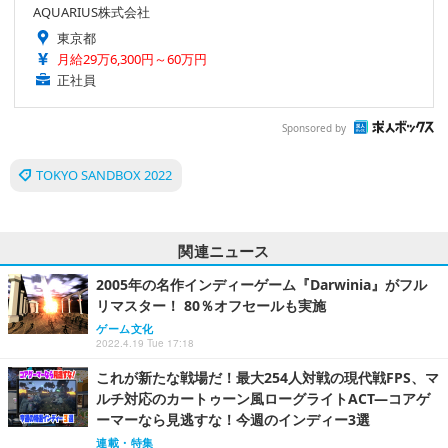
AQUARIUS株式会社
東京都
月給29万6,300円～60万円
正社員
Sponsored by
TOKYO SANDBOX 2022
関連ニュース
2005年の名作インディーゲーム『Darwinia』がフル
リマスター！ 80％オフセールも実施
ゲーム文化
2022.4.19 Tue 17:18
これが新たな戦場だ！最大254人対戦の現代戦FPS、マ
ルチ対応のカートゥーン風ローグライトACT―コアゲ
ーマーなら見逃すな！今週のインディー3選
連載・特集