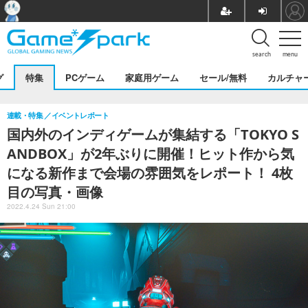
search
menu
グ
特集
PCゲーム
家庭用ゲーム
セール/無料
カルチャ
連載・特集
イベントレポート
国内外のインディゲームが集結する「TOKYO S
ANDBOX」が2年ぶりに開催！ヒット作から気
になる新作まで会場の雰囲気をレポート！ 4枚
目の写真・画像
2022.4.24 Sun 21:00