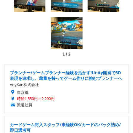
1
/
2
プランナー/ゲームプランナー経験を活かす!Unity開発で3D
表現を追求し、裁量を持ってゲーム作りに挑むプランナーへ
AnyKan株式会社
東京都
時給1,550円～2,200円
派遣社員
カードゲーム封入スタッフ/未経験OK/カードのパック詰め/
即日選考可