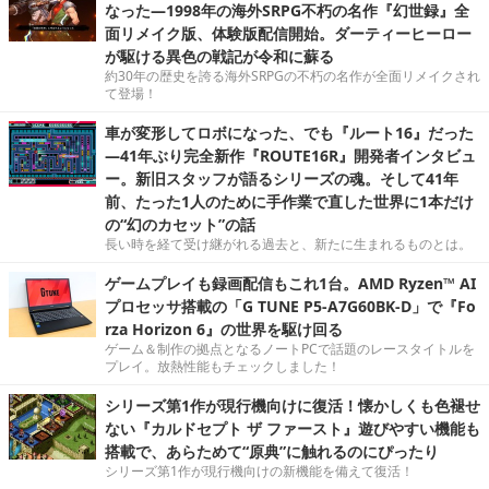
なった―1998年の海外SRPG不朽の名作『幻世録』全
面リメイク版、体験版配信開始。ダーティーヒーロー
が駆ける異色の戦記が令和に蘇る
約30年の歴史を誇る海外SRPGの不朽の名作が全面リメイクされ
て登場！
車が変形してロボになった、でも『ルート16』だった
―41年ぶり完全新作『ROUTE16R』開発者インタビュ
ー。新旧スタッフが語るシリーズの魂。そして41年
前、たった1人のために手作業で直した世界に1本だけ
の“幻のカセット”の話
長い時を経て受け継がれる過去と、新たに生まれるものとは。
ゲームプレイも録画配信もこれ1台。AMD Ryzen™ AI
プロセッサ搭載の「G TUNE P5-A7G60BK-D」で『Fo
rza Horizon 6』の世界を駆け回る
ゲーム＆制作の拠点となるノートPCで話題のレースタイトルを
プレイ。放熱性能もチェックしました！
シリーズ第1作が現行機向けに復活！懐かしくも色褪せ
ない『カルドセプト ザ ファースト』遊びやすい機能も
搭載で、あらためて“原典”に触れるのにぴったり
シリーズ第1作が現行機向けの新機能を備えて復活！