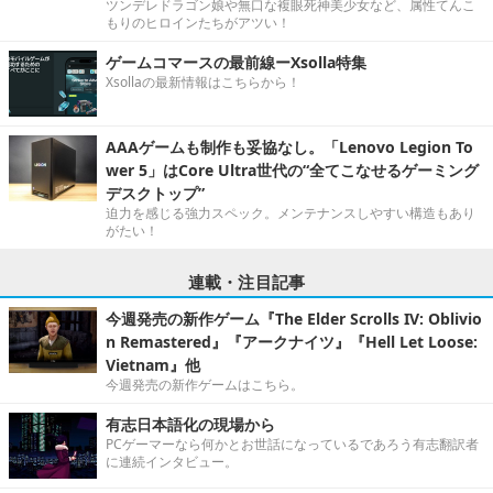
ツンデレドラゴン娘や無口な複眼死神美少女など、属性てんこ
もりのヒロインたちがアツい！
ゲームコマースの最前線ーXsolla特集
Xsollaの最新情報はこちらから！
AAAゲームも制作も妥協なし。「Lenovo Legion To
wer 5」はCore Ultra世代の“全てこなせるゲーミング
デスクトップ”
迫力を感じる強力スペック。メンテナンスしやすい構造もあり
がたい！
連載・注目記事
今週発売の新作ゲーム『The Elder Scrolls IV: Oblivio
n Remastered』『アークナイツ』『Hell Let Loose:
Vietnam』他
今週発売の新作ゲームはこちら。
有志日本語化の現場から
PCゲーマーなら何かとお世話になっているであろう有志翻訳者
に連続インタビュー。