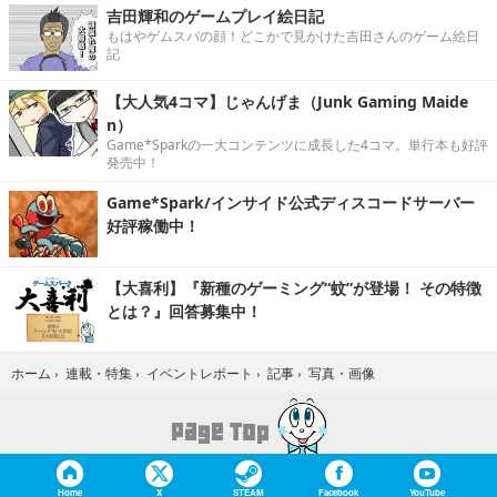
吉田輝和のゲームプレイ絵日記
もはやゲムスパの顔！どこかで見かけた吉田さんのゲーム絵日
記
【大人気4コマ】じゃんげま（Junk Gaming Maide
n）
Game*Sparkの一大コンテンツに成長した4コマ。単行本も好評
発売中！
Game*Spark/インサイド公式ディスコードサーバー
好評稼働中！
【大喜利】『新種のゲーミング“蚊”が登場！ その特徴
とは？』回答募集中！
写真・画像
ホーム
›
連載・特集
›
イベントレポート
›
記事
›
Home
X
STEAM
Facebook
YouTube