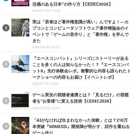
活感のある日本"の作り方【CEDEC2026】
2026.8.9 Sun 12:00
実は「若者ほど著作権意識が高い」んですよ！―カ
プコンとコンピュータソフトウェア著作権協会のイ
ベントで「ゲームの音作り」と「著作権」を学んで
きた
2026.8.8 Sat 12:00
『エースコンバット』シリーズにストーリーがある
ことを多くの人は知らなかった！？『エースコンバ
ット8』先行体験会レポ。衝撃的な内容も語られたト
ークショーの内容もお届け【イベントレポ】
2026.8.7 Fri 12:30
ゲーム実況の視聴者連携とは？「見るだけ」の視聴
者を“お客様"に変える技術【CEDEC2026】
2026.8.8 Sat 12:30
「AIがなければ生まれなかった体験」とは？210万
本突破『MIMESIS』開発陣が明かす、試作を重ねる
ゲーム作り