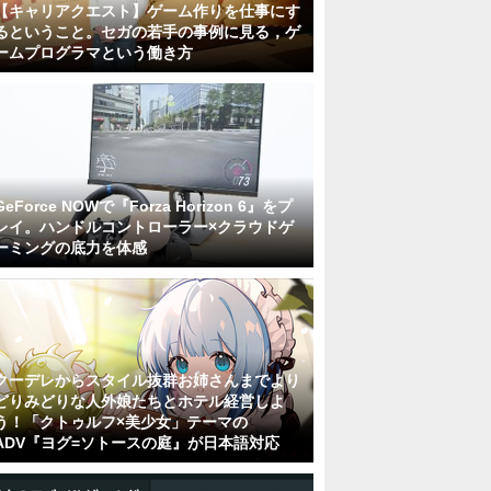
【キャリアクエスト】ゲーム作りを仕事にす
るということ。セガの若手の事例に見る，ゲ
ームプログラマという働き方
GeForce NOWで『Forza Horizon 6』をプ
レイ。ハンドルコントローラー×クラウドゲ
ーミングの底力を体感
クーデレからスタイル抜群お姉さんまでより
どりみどりな人外娘たちとホテル経営しよ
う！「クトゥルフ×美少女」テーマの
ADV『ヨグ=ソトースの庭』が日本語対応