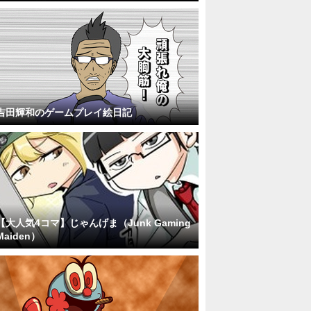
吉田輝和のゲームプレイ絵日記
【大人気4コマ】じゃんげま（Junk Gaming
Maiden）