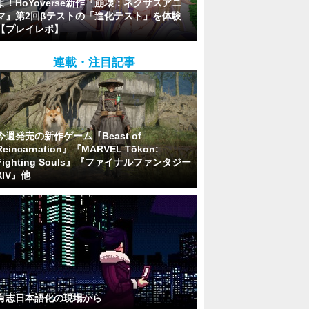
よ！HoYoverse新作『崩壊：ネクサスアニ
マ』第2回βテストの「進化テスト」を体験
【プレイレポ】
連載・注目記事
今週発売の新作ゲーム『Beast of
Reincarnation』『MARVEL Tōkon:
Fighting Souls』『ファイナルファンタジー
XIV』他
有志日本語化の現場から