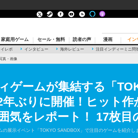
家庭用ゲーム
セール・無料
読者の声
漫画
イン
レイレポ
インタビュー
海外レビュー
注目インディーミニ問
写真・画像
ィゲームが集結する「TOK
」が2年ぶりに開催！ヒット
囲気をレポート！ 17枚目
の展示イベント「TOKYO SANDBOX」で注目のゲームを紹介し