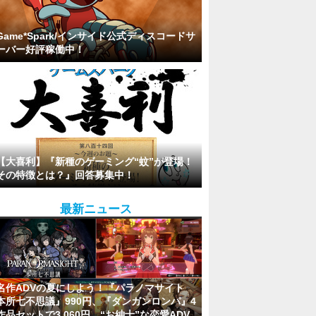
Game*Spark/インサイド公式ディスコードサ
ーバー好評稼働中！
【大喜利】『新種のゲーミング“蚊”が登場！
その特徴とは？』回答募集中！
最新ニュース
名作ADVの夏にしよう！『パラノマサイト
本所七不思議』990円、『ダンガンロンパ』4
作品セットで3,060円、“お紳士”な恋愛ADV