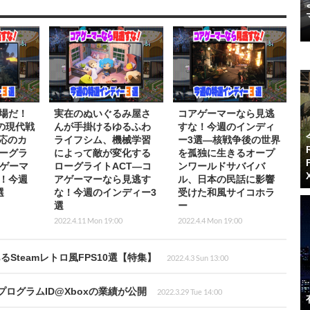
場だ！
実在のぬいぐるみ屋さ
コアゲーマーなら見逃
の現代戦
んが手掛けるゆるふわ
すな！今週のインディ
対応のカ
ライフシム、機械学習
ー3選―核戦争後の世界
ーグラ
によって敵が変化する
を孤独に生きるオープ
アゲーマ
ローグライトACT―コ
ンワールドサバイバ
！今週
アゲーマーなら見逃す
ル、日本の民話に影響
選
な！今週のインディー3
受けた和風サイコホラ
選
ー
2022.4.11 Mon 19:00
2022.4.4 Mon 19:00
teamレトロ風FPS10選【特集】
2022.4.3 Sun 13:00
プログラムID@Xboxの業績が公開
2022.3.29 Tue 14:00