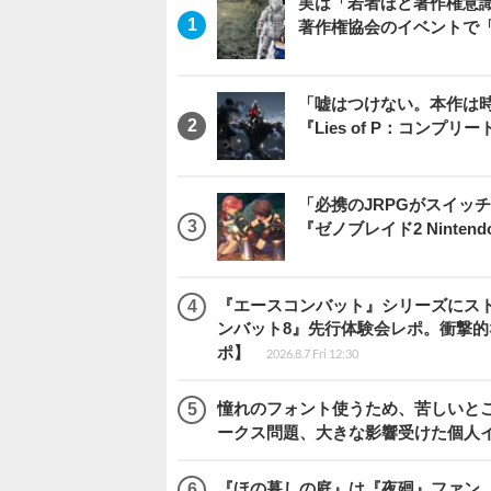
実は「若者ほど著作権意
著作権協会のイベントで
「嘘はつけない。本作は
『Lies of P：コンプリ
「必携のJRPGがスイッ
『ゼノブレイド2 Nintendo S
『エースコンバット』シリーズにス
ンバット8』先行体験会レポ。衝撃
ポ】
2026.8.7 Fri 12:30
憧れのフォント使うため、苦しいとこ
ークス問題、大きな影響受けた個人
『ほの暮しの庭』は『夜廻』ファン、