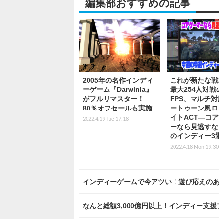
編集部おすすめの記事
2005年の名作インディ
これが新たな戦
ーゲーム『Darwinia』
最大254人対戦
がフルリマスター！
FPS、マルチ
80％オフセールも実施
ートゥーン風ロ
イトACT―コ
2022.4.19 Tue 17:18
ーなら見逃すな
のインディー3
2022.4.18 Mon 19:30
インディーゲームで今アツい！遊び応えのあるS
なんと総額3,000億円以上！インディー支援