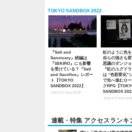
TOKYO SANDBOX 2022
『Salt and
虹のように色を
Sanctuary』続編は
自らの強さも変
『SEKIRO』にも影響
思議のダンジョ
を受けている？『Salt
『虹のユグドラ
and Sacrifice』レポー
は “色彩変化”
ト【TOKYO
で先へ進むロー
SANDBOX 2022】
クRPG【TOKY
SANDBOX 20
2022.4.27 Wed 20:00
2022.4.27 Wed 18:0
連載・特集 アクセスランキ