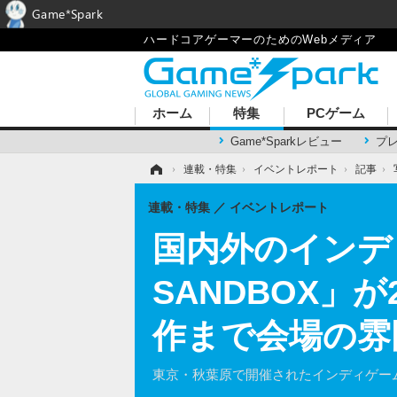
Game*Spark
ハードコアゲーマーのためのWebメディア
ホーム
特集
PCゲーム
Game*Sparkレビュー
プ
ホーム
›
連載・特集
›
イベントレポート
›
記事
›
連載・特集
イベントレポート
国内外のインデ
SANDBOX
作まで会場の雰
東京・秋葉原で開催されたインディゲーム