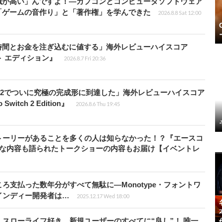
識が高い」んですよ！―カプコンとコンピュータソフトウェア
「ゲームの音作り」と「著作権」を学んできた
2026.8.8 Sat 12:00
時間とお金を注ぎ込むに値する」海外レビューハイスコア
ート エディション』
2026.8.7 Fri 20:36
チ2でついに究極の完成形に到達した」海外レビューハイスコア
witch 2 Edition』
2026.8.6 Thu 19:45
トーリーがあることを多くの人は知らなかった！？『エースコ
的な内容も語られたトークショーの内容もお届け【イベントレ
ろ支払った数年分がすべて無駄に―Monotype・フォントワ
インディー開発者は…
2025.12.17 Wed 18:00
スローライフ好き、新規ユーザーのすべてに“良し”！ 唯一