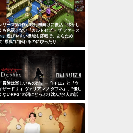
シリーズ第1作が現行機向けに復活！懐かし
くも色褪せない『カルドセプト ザ ファース
ト』遊びやすい機能も搭載で、あらため
て“原典”に触れるのにぴったり
「冒険は楽しいものだ」 ─『FF11』と『ウ
ィザードリィ ヴァリアンツ ダフネ』、"優し
くないRPG"の沼にどっぷり沈んだ4人の話