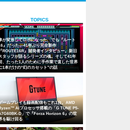
TOPICS
車が変形してロボになった、でも『ルート
16』だった―41年ぶり完全新作
『ROUTE16R』開発者インタビュー。新旧
スタッフが語るシリーズの魂。そして41年
前、たった1人のために手作業で直した世界
に1本だけの“幻のカセット”の話
ゲームプレイも録画配信もこれ1台。AMD
Ryzen™ AIプロセッサ搭載の「G TUNE P5-
A7G60BK-D」で『Forza Horizon 6』の世
界を駆け回る