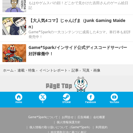
もはやゲムスパの顔！どこかで見かけた吉田さんのゲーム絵日
記
【大人気4コマ】じゃんげま（Junk Gaming Maide
n）
Game*Sparkの一大コンテンツに成長した4コマ。単行本も好評
発売中！
Game*Spark/インサイド公式ディスコードサーバー
好評稼働中！
写真・画像
ホーム
›
連載・特集
›
イベントレポート
›
記事
›
Home
X
STEAM
Facebook
YouTube
Game*Sparkについて
お問合せ
広告掲載
会社概要
個人情報保護方針
個人情報の取り扱いについて（Game*Spark）
利用規約
特定商取引法に基づく表記