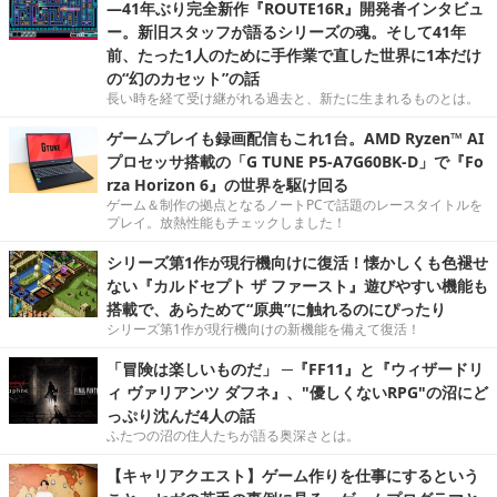
―41年ぶり完全新作『ROUTE16R』開発者インタビュ
ー。新旧スタッフが語るシリーズの魂。そして41年
前、たった1人のために手作業で直した世界に1本だけ
の“幻のカセット”の話
長い時を経て受け継がれる過去と、新たに生まれるものとは。
ゲームプレイも録画配信もこれ1台。AMD Ryzen™ AI
プロセッサ搭載の「G TUNE P5-A7G60BK-D」で『Fo
rza Horizon 6』の世界を駆け回る
ゲーム＆制作の拠点となるノートPCで話題のレースタイトルを
プレイ。放熱性能もチェックしました！
シリーズ第1作が現行機向けに復活！懐かしくも色褪せ
ない『カルドセプト ザ ファースト』遊びやすい機能も
搭載で、あらためて“原典”に触れるのにぴったり
シリーズ第1作が現行機向けの新機能を備えて復活！
「冒険は楽しいものだ」 ─『FF11』と『ウィザードリ
ィ ヴァリアンツ ダフネ』、"優しくないRPG"の沼にど
っぷり沈んだ4人の話
ふたつの沼の住人たちが語る奥深さとは。
【キャリアクエスト】ゲーム作りを仕事にするという