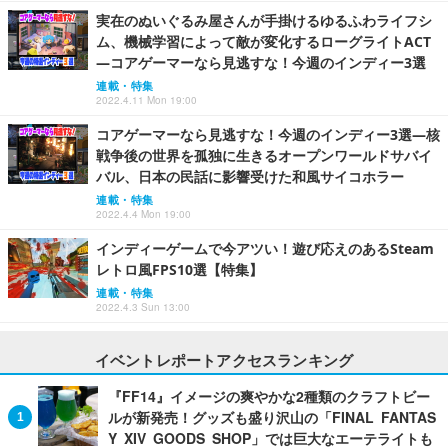
実在のぬいぐるみ屋さんが手掛けるゆるふわライフシ
ム、機械学習によって敵が変化するローグライトACT
―コアゲーマーなら見逃すな！今週のインディー3選
連載・特集
2022.4.11 Mon 19:00
コアゲーマーなら見逃すな！今週のインディー3選―核
戦争後の世界を孤独に生きるオープンワールドサバイ
バル、日本の民話に影響受けた和風サイコホラー
連載・特集
2022.4.4 Mon 19:00
インディーゲームで今アツい！遊び応えのあるSteam
レトロ風FPS10選【特集】
連載・特集
2022.4.3 Sun 13:00
イベントレポートアクセスランキング
『FF14』イメージの爽やかな2種類のクラフトビー
ルが新発売！グッズも盛り沢山の「FINAL FANTAS
Y XIV GOODS SHOP」では巨大なエーテライトも