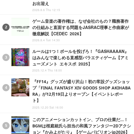
お出迎え
2026.8.6 Thu 12:15
ゲーム音楽の著作権は、なぜ会社のもの？職務著作
の仕組みと直面する問題をJASRAC理事と作曲家が
徹底解説【CEDEC 2026】
2026.8.4 Tue 14:30
ルールは1つ！ボールを投げろ！『GASHAAAAN』
はみんなで楽しめる直感型バラエティゲーム【アミ
ューズメント エキスポ 2025】
2025.12.4 Thu 18:00
『FF14』グッズが盛り沢山！初の常設グッズショッ
プ「FINAL FANTASY XIV GOODS SHOP AKIHABA
RA」が12月19日よりオープン【イベントレポー
ト】
2025.12.20 Sat 16:00
このアニメーションカットイン、プロの仕業だ…！
BGMは桜庭統氏ら担当の和風ファンタジー2Dアクシ
ョン『かみよがたり』【ゲームパビリオンjp2026】