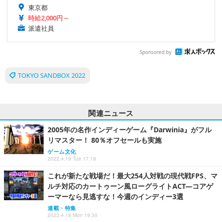
東京都
時給2,000円～
派遣社員
Sponsored by
TOKYO SANDBOX 2022
関連ニュース
2005年の名作インディーゲーム『Darwinia』がフル
リマスター！ 80％オフセールも実施
ゲーム文化
2022.4.19 Tue 17:18
これが新たな戦場だ！最大254人対戦の現代戦FPS、マ
ルチ対応のカートゥーン風ローグライトACT―コアゲ
ーマーなら見逃すな！今週のインディー3選
連載・特集
2022.4.18 Mon 19:30