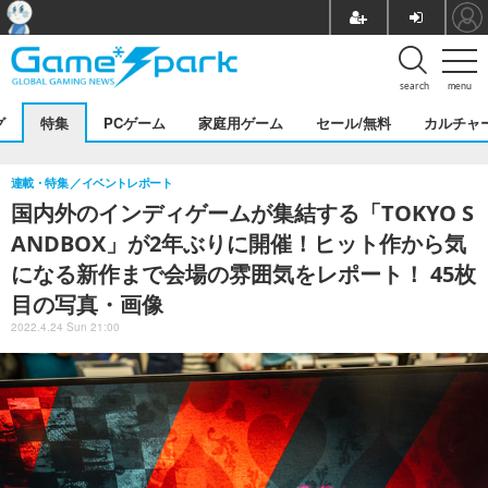
search
menu
グ
特集
PCゲーム
家庭用ゲーム
セール/無料
カルチャ
連載・特集
イベントレポート
国内外のインディゲームが集結する「TOKYO S
ANDBOX」が2年ぶりに開催！ヒット作から気
になる新作まで会場の雰囲気をレポート！ 45枚
目の写真・画像
2022.4.24 Sun 21:00