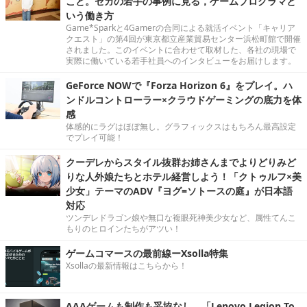
こと。セガの若手の事例に見る，ゲームプログラマと
いう働き方
Game*Sparkと4Gamerの合同による就活イベント「キャリア
クエスト」の第4回が東京都立産業貿易センター浜松町館で開催
されました。このイベントに合わせて取材した、各社の現場で
実際に働いている若手社員へのインタビューをお届けします。
GeForce NOWで『Forza Horizon 6』をプレイ。ハ
ンドルコントローラー×クラウドゲーミングの底力を体
感
体感的にラグはほぼ無し。グラフィックスはもちろん最高設定
でプレイ可能！
クーデレからスタイル抜群お姉さんまでよりどりみど
りな人外娘たちとホテル経営しよう！「クトゥルフ×美
少女」テーマのADV『ヨグ=ソトースの庭』が日本語
対応
ツンデレドラゴン娘や無口な複眼死神美少女など、属性てんこ
もりのヒロインたちがアツい！
ゲームコマースの最前線ーXsolla特集
Xsollaの最新情報はこちらから！
AAAゲームも制作も妥協なし。「Lenovo Legion To