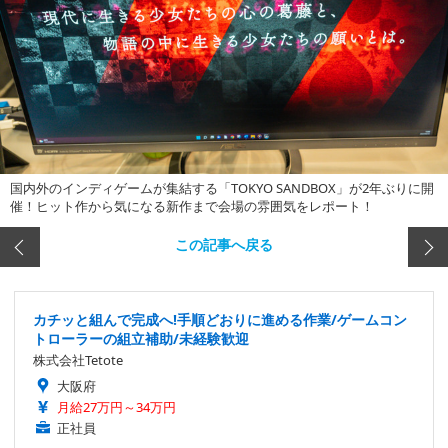
国内外のインディゲームが集結する「TOKYO SANDBOX」が2年ぶりに開
催！ヒット作から気になる新作まで会場の雰囲気をレポート！
この記事へ戻る
カチッと組んで完成へ!手順どおりに進める作業/ゲームコン
トローラーの組立補助/未経験歓迎
株式会社Tetote
大阪府
月給27万円～34万円
正社員