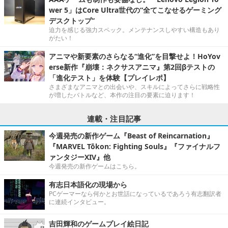
wer 5」はCore Ultra世代の“全てこなせるゲーミング
デスクトップ”
迫力を感じる強力スペック。メンテナンスしやすい構造もあり
がたい！
アニマや新要素のさらなる“進化”を目撃せよ！HoYov
erse新作『崩壊：ネクサスアニマ』第2回βテストの
「進化テスト」を体験【プレイレポ】
さまざまなアニマとの出会いや、スキルによってさらに戦略性
が増したバトルなど、本作の注目の要素に迫ります！
連載・注目記事
今週発売の新作ゲーム『Beast of Reincarnation』
『MARVEL Tōkon: Fighting Souls』『ファイナルフ
ァンタジーXIV』他
今週発売の新作ゲームはこちら。
有志日本語化の現場から
PCゲーマーなら何かとお世話になっているであろう有志翻訳者
に連続インタビュー。
吉田輝和のゲームプレイ絵日記