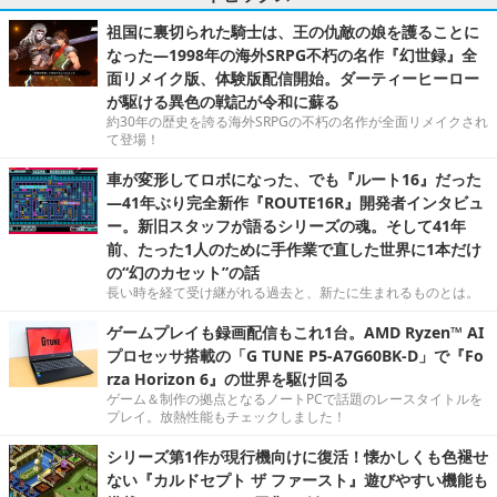
祖国に裏切られた騎士は、王の仇敵の娘を護ることに
なった―1998年の海外SRPG不朽の名作『幻世録』全
面リメイク版、体験版配信開始。ダーティーヒーロー
が駆ける異色の戦記が令和に蘇る
約30年の歴史を誇る海外SRPGの不朽の名作が全面リメイクされ
て登場！
車が変形してロボになった、でも『ルート16』だった
―41年ぶり完全新作『ROUTE16R』開発者インタビュ
ー。新旧スタッフが語るシリーズの魂。そして41年
前、たった1人のために手作業で直した世界に1本だけ
の“幻のカセット”の話
長い時を経て受け継がれる過去と、新たに生まれるものとは。
ゲームプレイも録画配信もこれ1台。AMD Ryzen™ AI
プロセッサ搭載の「G TUNE P5-A7G60BK-D」で『Fo
rza Horizon 6』の世界を駆け回る
ゲーム＆制作の拠点となるノートPCで話題のレースタイトルを
プレイ。放熱性能もチェックしました！
シリーズ第1作が現行機向けに復活！懐かしくも色褪せ
ない『カルドセプト ザ ファースト』遊びやすい機能も