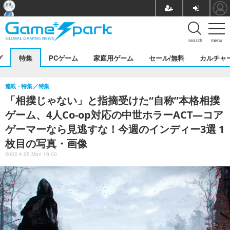
search
menu
グ
特集
PCゲーム
家庭用ゲーム
セール/無料
カルチャ
連載・特集
特集
「相撲じゃない」と指摘受けた“自称”本格相撲
ゲーム、4人Co-op対応の中世ホラーACT―コア
ゲーマーなら見逃すな！今週のインディー3選 1
枚目の写真・画像
2022.4.25 Mon 19:00