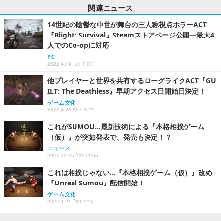
関連ニュース
14世紀の陰鬱な中世が舞台の三人称視点ホラーACT
『Blight: Survival』Steamストアページ公開―最大4
人でのCo-opに対応
PC
2022.4.19 Tue 7:00
他プレイヤーと世界を共有するローグライクACT『GU
ILT: The Deathless』早期アクセス日開始日決定！
ゲーム文化
2022.4.20 Wed 6:30
これがSUMOU…最新技術による『本格相撲ゲーム
（仮）』が突如発表で、発売も決定！？
ニュース
2021.12.25 Sat 13:56
これは相撲じゃない…『本格相撲ゲーム（仮）』改め
『Unreal Sumou』配信開始！
ゲーム文化
2022.4.21 Thu 1:43