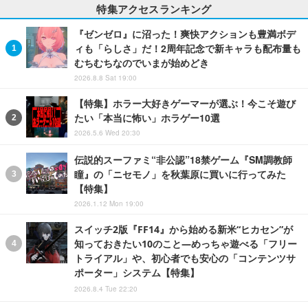
特集アクセスランキング
『ゼンゼロ』に沼った！爽快アクションも豊満ボデ
ィも「らしさ」だ！2周年記念で新キャラも配布量も
むちむちなのでいまが始めどき
2026.8.8 Sat 19:00
【特集】ホラー大好きゲーマーが選ぶ！今こそ遊び
たい「本当に怖い」ホラゲー10選
2026.5.6 Wed 20:30
伝説的スーファミ“非公認”18禁ゲーム『SM調教師
瞳』の「ニセモノ」を秋葉原に買いに行ってみた
【特集】
2026.1.12 Mon 19:00
スイッチ2版『FF14』から始める新米“ヒカセン”が
知っておきたい10のこと―めっちゃ遊べる「フリー
トライアル」や、初心者でも安心の「コンテンツサ
ポーター」システム【特集】
2026.8.4 Tue 22:20