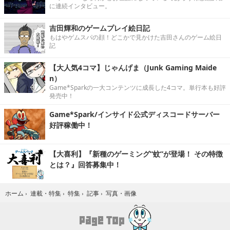
に連続インタビュー。
吉田輝和のゲームプレイ絵日記
もはやゲムスパの顔！どこかで見かけた吉田さんのゲーム絵日
記
【大人気4コマ】じゃんげま（Junk Gaming Maide
n）
Game*Sparkの一大コンテンツに成長した4コマ。単行本も好評
発売中！
Game*Spark/インサイド公式ディスコードサーバー
好評稼働中！
【大喜利】『新種のゲーミング“蚊”が登場！ その特徴
とは？』回答募集中！
写真・画像
ホーム
›
連載・特集
›
特集
›
記事
›