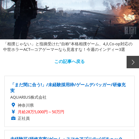
「相撲じゃない」と指摘受けた“自称”本格相撲ゲーム、4人Co-op対応の
中世ホラーACT―コアゲーマーなら見逃すな！今週のインディー3選
この記事へ戻る
「まだ間に合う!」/未経験採用枠/ゲームデバッガー/研修充
実
AQUARIUS株式会社
神奈川県
月給28万5,000円～50万円
正社員
未経験可/研修充実/ゲーム・スマホアプリのバグチェック