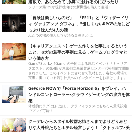
搭載で、あらためて“原典”に触れるのにぴったり
シリーズ第1作が現行機向けの新機能を備えて復活！
「冒険は楽しいものだ」 ─『FF11』と『ウィザードリ
ィ ヴァリアンツ ダフネ』、"優しくないRPG"の沼にど
っぷり沈んだ4人の話
ふたつの沼の住人たちが語る奥深さとは。
【キャリアクエスト】ゲーム作りを仕事にするという
こと。セガの若手の事例に見る，ゲームプログラマと
いう働き方
Game*Sparkと4Gamerの合同による就活イベント「キャリア
クエスト」の第4回が東京都立産業貿易センター浜松町館で開催
されました。このイベントに合わせて取材した、各社の現場で
実際に働いている若手社員へのインタビューをお届けします。
GeForce NOWで『Forza Horizon 6』をプレイ。ハ
ンドルコントローラー×クラウドゲーミングの底力を体
感
体感的にラグはほぼ無し。グラフィックスはもちろん最高設定
でプレイ可能！
クーデレからスタイル抜群お姉さんまでよりどりみど
りな人外娘たちとホテル経営しよう！「クトゥルフ×美