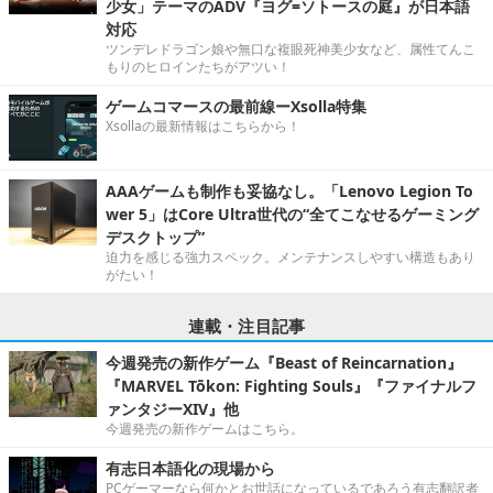
少女」テーマのADV『ヨグ=ソトースの庭』が日本語
対応
ツンデレドラゴン娘や無口な複眼死神美少女など、属性てんこ
もりのヒロインたちがアツい！
ゲームコマースの最前線ーXsolla特集
Xsollaの最新情報はこちらから！
AAAゲームも制作も妥協なし。「Lenovo Legion To
wer 5」はCore Ultra世代の“全てこなせるゲーミング
デスクトップ”
迫力を感じる強力スペック。メンテナンスしやすい構造もあり
がたい！
連載・注目記事
今週発売の新作ゲーム『Beast of Reincarnation』
『MARVEL Tōkon: Fighting Souls』『ファイナルフ
ァンタジーXIV』他
今週発売の新作ゲームはこちら。
有志日本語化の現場から
PCゲーマーなら何かとお世話になっているであろう有志翻訳者