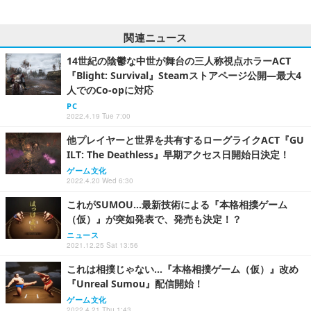
関連ニュース
14世紀の陰鬱な中世が舞台の三人称視点ホラーACT
『Blight: Survival』Steamストアページ公開―最大4
人でのCo-opに対応
PC
2022.4.19 Tue 7:00
他プレイヤーと世界を共有するローグライクACT『GU
ILT: The Deathless』早期アクセス日開始日決定！
ゲーム文化
2022.4.20 Wed 6:30
これがSUMOU…最新技術による『本格相撲ゲーム
（仮）』が突如発表で、発売も決定！？
ニュース
2021.12.25 Sat 13:56
これは相撲じゃない…『本格相撲ゲーム（仮）』改め
『Unreal Sumou』配信開始！
ゲーム文化
2022.4.21 Thu 1:43