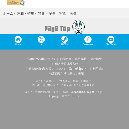
写真・画像
ホーム
›
連載・特集
›
特集
›
記事
›
Home
X
STEAM
Facebook
YouTube
Game*Sparkについて
お問合せ
広告掲載
会社概要
個人情報保護方針
個人情報の取り扱いについて（Game*Spark）
利用規約
特定商取引法に基づく表記
紹介した商品/サービスを購入、契約した場合に、
売上の一部が弊社サイトに還元されることがあります。
当サイトに掲載の記事・見出し・写真・画像の無断転載を禁じます。
Copyright © 2026 IID, Inc.