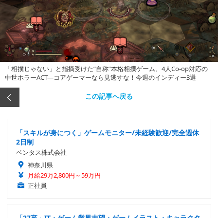
「相撲じゃない」と指摘受けた“自称”本格相撲ゲーム、4人Co-op対応の
中世ホラーACT―コアゲーマーなら見逃すな！今週のインディー3選
この記事へ戻る
「スキルが身につく」ゲームモニター/未経験歓迎/完全週休
2日制
ベンタス株式会社
神奈川県
月給29万2,800円～59万円
正社員
「27卒」IT・ゲーム業界志望・ゲームイラスト・キャラクタ