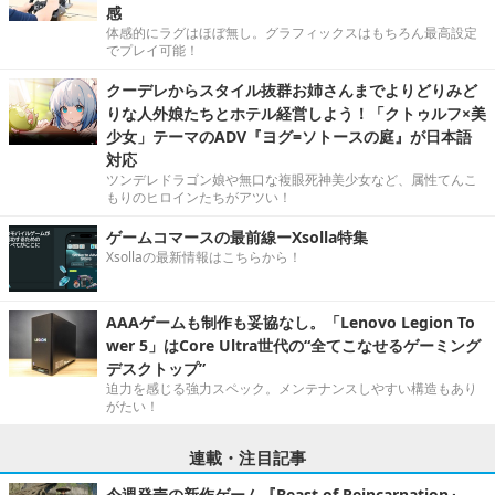
感
体感的にラグはほぼ無し。グラフィックスはもちろん最高設定
でプレイ可能！
クーデレからスタイル抜群お姉さんまでよりどりみど
りな人外娘たちとホテル経営しよう！「クトゥルフ×美
少女」テーマのADV『ヨグ=ソトースの庭』が日本語
対応
ツンデレドラゴン娘や無口な複眼死神美少女など、属性てんこ
もりのヒロインたちがアツい！
ゲームコマースの最前線ーXsolla特集
Xsollaの最新情報はこちらから！
AAAゲームも制作も妥協なし。「Lenovo Legion To
wer 5」はCore Ultra世代の“全てこなせるゲーミング
デスクトップ”
迫力を感じる強力スペック。メンテナンスしやすい構造もあり
がたい！
連載・注目記事
今週発売の新作ゲーム『Beast of Reincarnation』