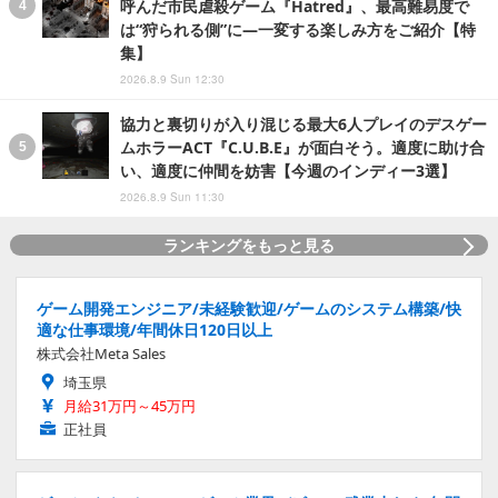
呼んだ市民虐殺ゲーム『Hatred』、最高難易度で
は“狩られる側”に―一変する楽しみ方をご紹介【特
集】
2026.8.9 Sun 12:30
協力と裏切りが入り混じる最大6人プレイのデスゲー
ムホラーACT『C.U.B.E』が面白そう。適度に助け合
い、適度に仲間を妨害【今週のインディー3選】
2026.8.9 Sun 11:30
ランキングをもっと見る
ゲーム開発エンジニア/未経験歓迎/ゲームのシステム構築/快
適な仕事環境/年間休日120日以上
株式会社Meta Sales
埼玉県
月給31万円～45万円
正社員