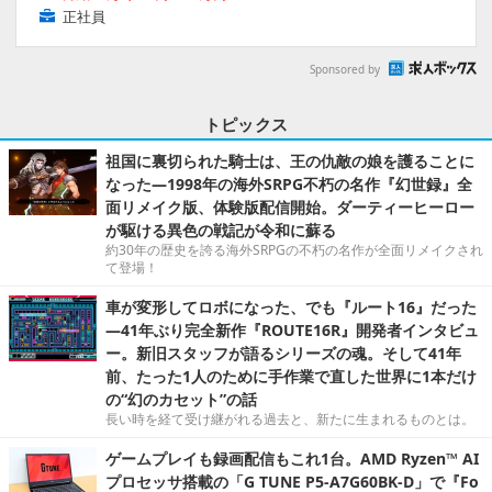
正社員
Sponsored by
トピックス
祖国に裏切られた騎士は、王の仇敵の娘を護ることに
なった―1998年の海外SRPG不朽の名作『幻世録』全
面リメイク版、体験版配信開始。ダーティーヒーロー
が駆ける異色の戦記が令和に蘇る
約30年の歴史を誇る海外SRPGの不朽の名作が全面リメイクされ
て登場！
車が変形してロボになった、でも『ルート16』だった
―41年ぶり完全新作『ROUTE16R』開発者インタビュ
ー。新旧スタッフが語るシリーズの魂。そして41年
前、たった1人のために手作業で直した世界に1本だけ
の“幻のカセット”の話
長い時を経て受け継がれる過去と、新たに生まれるものとは。
ゲームプレイも録画配信もこれ1台。AMD Ryzen™ AI
プロセッサ搭載の「G TUNE P5-A7G60BK-D」で『Fo