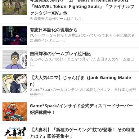
『MARVEL Tōkon: Fighting Souls』『ファイナルフ
ァンタジーXIV』他
今週発売の新作ゲームはこちら。
有志日本語化の現場から
PCゲーマーなら何かとお世話になっているであろう有志翻訳者
に連続インタビュー。
吉田輝和のゲームプレイ絵日記
もはやゲムスパの顔！どこかで見かけた吉田さんのゲーム絵日
記
【大人気4コマ】じゃんげま（Junk Gaming Maide
n）
Game*Sparkの一大コンテンツに成長した4コマ。単行本も好評
発売中！
Game*Spark/インサイド公式ディスコードサーバー
好評稼働中！
【大喜利】『新種のゲーミング“蚊”が登場！ その特徴
とは？』回答募集中！