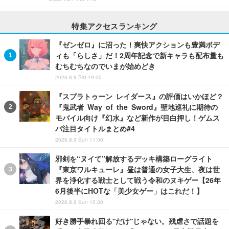
特集アクセスランキング
『ゼンゼロ』に沼った！爽快アクションも豊満ボデ
ィも「らしさ」だ！2周年記念で新キャラも配布量も
むちむちなのでいまが始めどき
2026.8.8 Sat 19:00
『スプラトゥーン レイダース』の評価はいかほど？
『鬼武者 Way of the Sword』聖地巡礼に期待の
モバイル向け『幻水』など新作が目白押し！ゲムス
パ注目タイトルまとめ#4
2026.8.9 Sun 11:00
邪剣を“ヌイて”解放するデッキ構築ローグライト
『東京ワルキューレ』昼は普通の女子大生、夜は世
界を浄化する戦士として戦う令和のヌキゲー【26年
6月後半にHOTな「美少女ゲー」はこれだ！】
2026.8.9 Sun 10:30
好き勝手暴れ回る“だけ”じゃない。残虐さで話題を