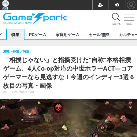
search
menu
グ
特集
PCゲーム
家庭用ゲーム
セール/無料
カルチャ
連載・特集
特集
「相撲じゃない」と指摘受けた“自称”本格相撲
ゲーム、4人Co-op対応の中世ホラーACT―コア
ゲーマーなら見逃すな！今週のインディー3選 6
枚目の写真・画像
2022.4.25 Mon 19:00