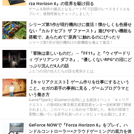
rza Horizon 6』の世界を駆け回る
ゲーム＆制作の拠点となるノートPCで話題のレースタイトルを
プレイ。放熱性能もチェックしました！
シリーズ第1作が現行機向けに復活！懐かしくも色褪せ
ない『カルドセプト ザ ファースト』遊びやすい機能も
搭載で、あらためて“原典”に触れるのにぴったり
シリーズ第1作が現行機向けの新機能を備えて復活！
「冒険は楽しいものだ」 ─『FF11』と『ウィザードリ
ィ ヴァリアンツ ダフネ』、"優しくないRPG"の沼にど
っぷり沈んだ4人の話
ふたつの沼の住人たちが語る奥深さとは。
【キャリアクエスト】ゲーム作りを仕事にするという
こと。セガの若手の事例に見る，ゲームプログラマと
いう働き方
Game*Sparkと4Gamerの合同による就活イベント「キャリア
クエスト」の第4回が東京都立産業貿易センター浜松町館で開催
されました。このイベントに合わせて取材した、各社の現場で
実際に働いている若手社員へのインタビューをお届けします。
GeForce NOWで『Forza Horizon 6』をプレイ。ハ
ンドルコントローラー×クラウドゲーミングの底力を体