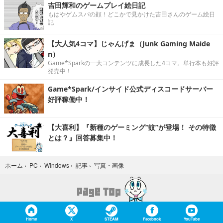
吉田輝和のゲームプレイ絵日記
もはやゲムスパの顔！どこかで見かけた吉田さんのゲーム絵日
記
【大人気4コマ】じゃんげま（Junk Gaming Maide
n）
Game*Sparkの一大コンテンツに成長した4コマ。単行本も好評
発売中！
Game*Spark/インサイド公式ディスコードサーバー
好評稼働中！
【大喜利】『新種のゲーミング“蚊”が登場！ その特徴
とは？』回答募集中！
写真・画像
ホーム
›
PC
›
Windows
›
記事
›
Home
X
STEAM
Facebook
YouTube