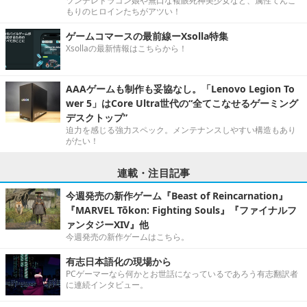
ツンデレドラゴン娘や無口な複眼死神美少女など、属性てんこ
もりのヒロインたちがアツい！
ゲームコマースの最前線ーXsolla特集
Xsollaの最新情報はこちらから！
AAAゲームも制作も妥協なし。「Lenovo Legion To
wer 5」はCore Ultra世代の“全てこなせるゲーミング
デスクトップ”
迫力を感じる強力スペック。メンテナンスしやすい構造もあり
がたい！
連載・注目記事
今週発売の新作ゲーム『Beast of Reincarnation』
『MARVEL Tōkon: Fighting Souls』『ファイナルフ
ァンタジーXIV』他
今週発売の新作ゲームはこちら。
有志日本語化の現場から
PCゲーマーなら何かとお世話になっているであろう有志翻訳者
に連続インタビュー。