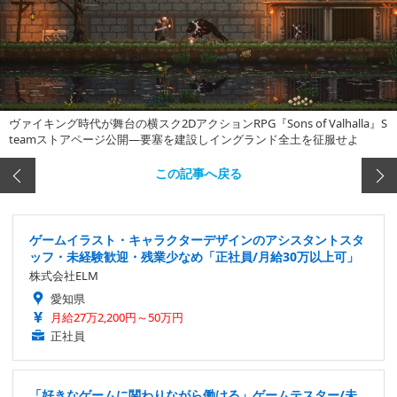
ヴァイキング時代が舞台の横スク2DアクションRPG『Sons of Valhalla』S
teamストアページ公開―要塞を建設しイングランド全土を征服せよ
この記事へ戻る
ゲームイラスト・キャラクターデザインのアシスタントスタ
ッフ・未経験歓迎・残業少なめ「正社員/月給30万以上可」
株式会社ELM
愛知県
月給27万2,200円～50万円
正社員
「好きなゲームに関わりながら働ける」ゲームテスター/未