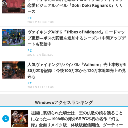
恋愛ビジュアルノベル『Doki Doki Ragnarok』リリ
ース
PC
2022.2.15 Tue 8:00
ヴァイキングARPG『Tribes of Midgard』ロードマッ
プ更新―ボスの変種を追加するシーズン1中間アップデ
ートも配信中
PC
2021.10.9 Sat 8:00
人気ヴァイキングサバイバル『Valheim』売上本数が6
80万本を記録！今後100万本から120万本追加売上の見
込も
PC
2021.5.21 Fri 12:00
Windowsアクセスランキング
祖国に裏切られた騎士は、王の仇敵の娘を護ること
になった―1998年の海外SRPG不朽の名作『幻世
録』全面リメイク版、体験版配信開始。ダーティー