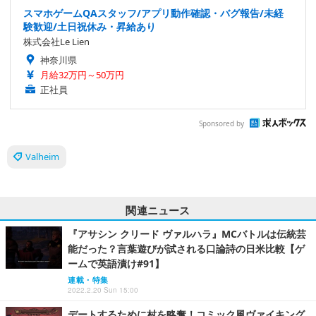
スマホゲームQAスタッフ/アプリ動作確認・バグ報告/未経
験歓迎/土日祝休み・昇給あり
株式会社Le Lien
神奈川県
月給32万円～50万円
正社員
Sponsored by
Valheim
関連ニュース
『アサシン クリード ヴァルハラ』MCバトルは伝統芸
能だった？言葉遊びが試される口論詩の日米比較【ゲ
ームで英語漬け#91】
連載・特集
2022.2.20 Sun 15:00
デートするために村を略奪！コミック風ヴァイキング