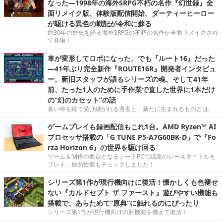
なった―1998年の海外SRPG不朽の名作『幻世録』全
面リメイク版、体験版配信開始。ダーティーヒーロー
が駆ける異色の戦記が令和に蘇る
約30年の歴史を誇る海外SRPGの不朽の名作が全面リメイクされ
て登場！
車が変形してロボになった、でも『ルート16』だった
―41年ぶり完全新作『ROUTE16R』開発者インタビュ
ー。新旧スタッフが語るシリーズの魂。そして41年
前、たった1人のために手作業で直した世界に1本だけ
の“幻のカセット”の話
長い時を経て受け継がれる過去と、新たに生まれるものとは。
ゲームプレイも録画配信もこれ1台。AMD Ryzen™ AI
プロセッサ搭載の「G TUNE P5-A7G60BK-D」で『Fo
rza Horizon 6』の世界を駆け回る
ゲーム＆制作の拠点となるノートPCで話題のレースタイトルを
プレイ。放熱性能もチェックしました！
シリーズ第1作が現行機向けに復活！懐かしくも色褪せ
ない『カルドセプト ザ ファースト』遊びやすい機能も
搭載で、あらためて“原典”に触れるのにぴったり
シリーズ第1作が現行機向けの新機能を備えて復活！