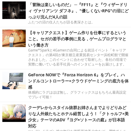
「冒険は楽しいものだ」 ─『FF11』と『ウィザードリ
ィ ヴァリアンツ ダフネ』、"優しくないRPG"の沼にど
っぷり沈んだ4人の話
ふたつの沼の住人たちが語る奥深さとは。
【キャリアクエスト】ゲーム作りを仕事にするという
こと。セガの若手の事例に見る，ゲームプログラマと
いう働き方
Game*Sparkと4Gamerの合同による就活イベント「キャリア
クエスト」の第4回が東京都立産業貿易センター浜松町館で開催
されました。このイベントに合わせて取材した、各社の現場で
実際に働いている若手社員へのインタビューをお届けします。
GeForce NOWで『Forza Horizon 6』をプレイ。ハ
ンドルコントローラー×クラウドゲーミングの底力を体
感
体感的にラグはほぼ無し。グラフィックスはもちろん最高設定
でプレイ可能！
クーデレからスタイル抜群お姉さんまでよりどりみど
りな人外娘たちとホテル経営しよう！「クトゥルフ×美
少女」テーマのADV『ヨグ=ソトースの庭』が日本語
対応