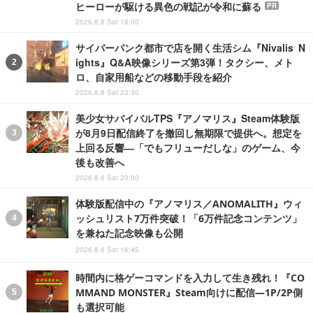
ヒーローが駆ける異色の戦記が令和に蘇る
PR
2026.8.8 Sat 18:00
サイバーパンク都市で店を開く生活シム『Nivalis N
ights』Q&A映像シリーズ第3弾！タクシー、メト
ロ、自家用船などの移動手段を紹介
2026.8.8 Sat 20:30
美少女サバイバルTPS『アノマリス』Steam体験版
が8月9日配信終了を撤回し無期限で提供へ。想定を
上回る反響―「でもフリューだしな」のゲーム、今
後も改善へ
2026.8.8 Sat 20:00
体験版配信中の『アノマリス／ANOMALITH』ウィ
ッシュリスト7万件突破！「6万件記念コンテンツ」
を兼ねた記念映像も公開
2026.8.8 Sat 16:45
時間内に格ゲーコマンドを入力して生き残れ！『CO
MMAND MONSTER』Steam向けに配信―1P/2P側
も選択可能