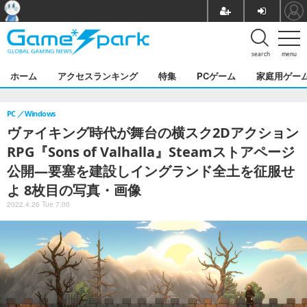
search
menu
ホーム
アクセスランキング
特集
PCゲーム
家庭用ゲー
PC
Windows
ヴァイキング時代が舞台の横スク2Dアクション
RPG『Sons of Valhalla』Steamストアページ
公開―要塞を建設しイングランド全土を征服せ
よ 8枚目の写真・画像
2022.4.26 Tue 7:00