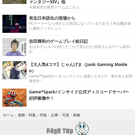
ァンタジーXIV』他
今週発売の新作ゲームはこちら。
有志日本語化の現場から
PCゲーマーなら何かとお世話になっているであろう有志翻訳者
に連続インタビュー。
吉田輝和のゲームプレイ絵日記
もはやゲムスパの顔！どこかで見かけた吉田さんのゲーム絵日
記
【大人気4コマ】じゃんげま（Junk Gaming Maide
n）
Game*Sparkの一大コンテンツに成長した4コマ。単行本も好評
発売中！
Game*Spark/インサイド公式ディスコードサーバー
好評稼働中！
写真・画像
ホーム
›
連載・特集
›
特集
›
記事
›