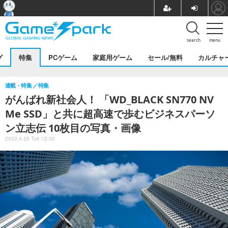
search
menu
グ
特集
PCゲーム
家庭用ゲーム
セール/無料
カルチャ
連載・特集
特集
がんばれ新社会人！ 「WD_BLACK SN770 NV
Me SSD」と共に超高速で歩むビジネスパーソ
ン立志伝 10枚目の写真・画像
2022.4.26 Tue 12:00