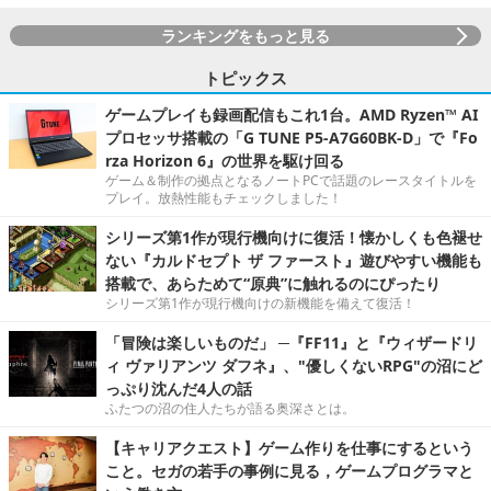
ランキングをもっと見る
トピックス
ゲームプレイも録画配信もこれ1台。AMD Ryzen™ AI
プロセッサ搭載の「G TUNE P5-A7G60BK-D」で『Fo
rza Horizon 6』の世界を駆け回る
ゲーム＆制作の拠点となるノートPCで話題のレースタイトルを
プレイ。放熱性能もチェックしました！
シリーズ第1作が現行機向けに復活！懐かしくも色褪せ
ない『カルドセプト ザ ファースト』遊びやすい機能も
搭載で、あらためて“原典”に触れるのにぴったり
シリーズ第1作が現行機向けの新機能を備えて復活！
「冒険は楽しいものだ」 ─『FF11』と『ウィザードリ
ィ ヴァリアンツ ダフネ』、"優しくないRPG"の沼にど
っぷり沈んだ4人の話
ふたつの沼の住人たちが語る奥深さとは。
【キャリアクエスト】ゲーム作りを仕事にするという
こと。セガの若手の事例に見る，ゲームプログラマと