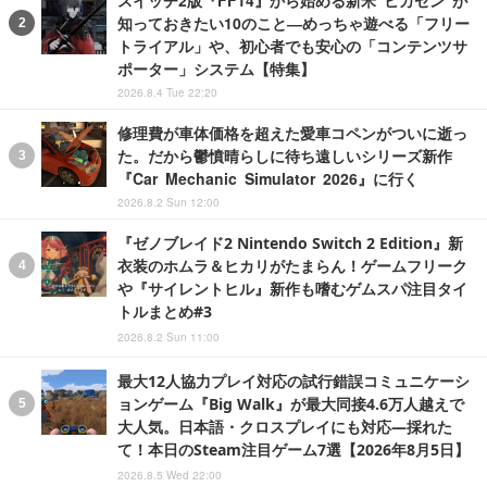
知っておきたい10のこと―めっちゃ遊べる「フリー
トライアル」や、初心者でも安心の「コンテンツサ
ポーター」システム【特集】
2026.8.4 Tue 22:20
修理費が車体価格を超えた愛車コペンがついに逝っ
た。だから鬱憤晴らしに待ち遠しいシリーズ新作
『Car Mechanic Simulator 2026』に行く
2026.8.2 Sun 12:00
『ゼノブレイド2 Nintendo Switch 2 Edition』新
衣装のホムラ＆ヒカリがたまらん！ゲームフリーク
や『サイレントヒル』新作も嗜むゲムスパ注目タイ
トルまとめ#3
2026.8.2 Sun 11:00
最大12人協力プレイ対応の試行錯誤コミュニケーシ
ョンゲーム『Big Walk』が最大同接4.6万人越えで
大人気。日本語・クロスプレイにも対応―採れた
て！本日のSteam注目ゲーム7選【2026年8月5日】
2026.8.5 Wed 22:00