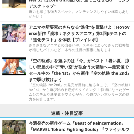
デスクトップ”
迫力を感じる強力スペック。メンテナンスしやすい構造もあり
がたい！
アニマや新要素のさらなる“進化”を目撃せよ！HoYov
erse新作『崩壊：ネクサスアニマ』第2回βテストの
「進化テスト」を体験【プレイレポ】
さまざまなアニマとの出会いや、スキルによってさらに戦略性
が増したバトルなど、本作の注目の要素に迫ります！
『空の軌跡』を遊ぶのは「今」がベスト！暑い夏、涼
しい部屋の中で“青い空”が似合う大冒険へ―最安値で
セール中の『the 1st』から新作『空の軌跡 the 2nd』
まで駆け抜けよう
『空の軌跡 the 2nd』の発売が目前に迫る今こそ、『空の軌跡 t
he 1st』から遊び始める絶好のタイミング！ 快適になったゲー
ムシステムや新要素を交えながら、今遊びたい本シリーズの魅
力を紹介します。
連載・注目記事
今週発売の新作ゲーム『Beast of Reincarnation』
『MARVEL Tōkon: Fighting Souls』『ファイナルフ