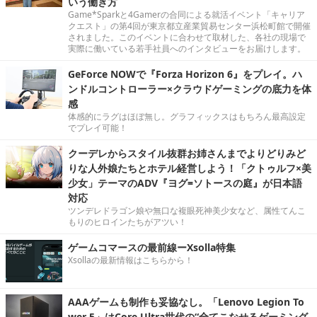
いう働き方
Game*Sparkと4Gamerの合同による就活イベント「キャリア
クエスト」の第4回が東京都立産業貿易センター浜松町館で開催
されました。このイベントに合わせて取材した、各社の現場で
実際に働いている若手社員へのインタビューをお届けします。
GeForce NOWで『Forza Horizon 6』をプレイ。ハ
ンドルコントローラー×クラウドゲーミングの底力を体
感
体感的にラグはほぼ無し。グラフィックスはもちろん最高設定
でプレイ可能！
クーデレからスタイル抜群お姉さんまでよりどりみど
りな人外娘たちとホテル経営しよう！「クトゥルフ×美
少女」テーマのADV『ヨグ=ソトースの庭』が日本語
対応
ツンデレドラゴン娘や無口な複眼死神美少女など、属性てんこ
もりのヒロインたちがアツい！
ゲームコマースの最前線ーXsolla特集
Xsollaの最新情報はこちらから！
AAAゲームも制作も妥協なし。「Lenovo Legion To
wer 5」はCore Ultra世代の“全てこなせるゲーミング