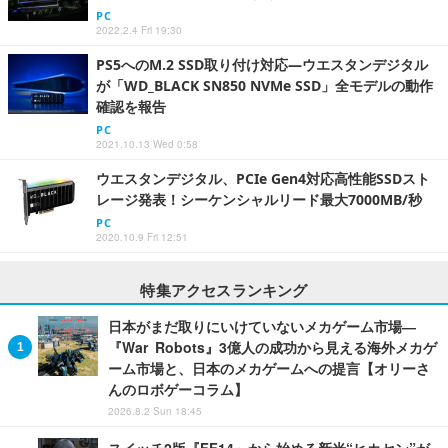
PC
2022.2.4 Fri 19:30
PS5へのM.2 SSD取り付け対応―ウエスタンデジタル
が「WD_BLACK SN850 NVMe SSD」全モデルの動作
確認を報告
PC
2021.10.13 Wed 0:58
ウエスタンデジタル、PCIe Gen4対応高性能SSDスト
レージ発表！シーケンシャルリード最大7000MB/秒
PC
2020.10.9 Fri 12:51
特集アクセスランキング
日本がまだ取りにいけていないメカゲーム市場―
『War Robots』3億人の成功から見える海外メカゲ
ーム市場と、日本のメカゲームへの提言【オリーさ
んのロボゲーコラム】
2026.8.2 Sun 18:45
スイッチ2版『FF14』から始める新米“ヒカセン”が