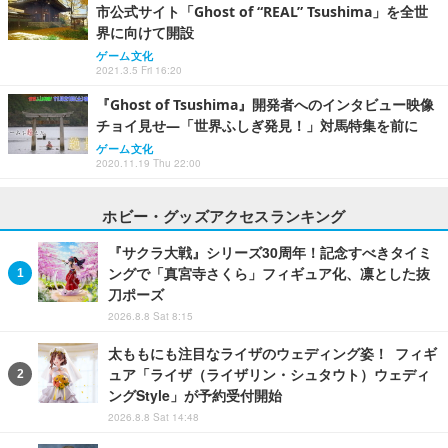
市公式サイト「Ghost of “REAL” Tsushima」を全世
界に向けて開設
ゲーム文化
2021.3.5 Fri 16:20
『Ghost of Tsushima』開発者へのインタビュー映像
チョイ見せ―「世界ふしぎ発見！」対馬特集を前に
ゲーム文化
2020.11.19 Thu 22:00
ホビー・グッズアクセスランキング
『サクラ大戦』シリーズ30周年！記念すべきタイミ
ングで「真宮寺さくら」フィギュア化、凛とした抜
刀ポーズ
2026.8.8 Sat 8:15
太ももにも注目なライザのウェディング姿！ フィギ
ュア「ライザ（ライザリン・シュタウト）ウェディ
ングStyle」が予約受付開始
2026.8.8 Sat 14:48