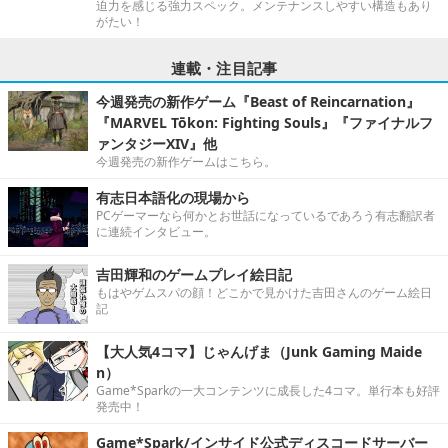
迫力を感じる強力スペック。メンテナンスしやすい構造もあり
がたい！
連載・注目記事
今週発売の新作ゲーム『Beast of Reincarnation』
『MARVEL Tōkon: Fighting Souls』『ファイナルフ
ァンタジーXIV』他
今週発売の新作ゲームはこちら。
有志日本語化の現場から
PCゲーマーなら何かとお世話になっているであろう有志翻訳者
に連続インタビュー。
吉田輝和のゲームプレイ絵日記
もはやゲムスパの顔！どこかで見かけた吉田さんのゲーム絵日
記
【大人気4コマ】じゃんげま（Junk Gaming Maide
n）
Game*Sparkの一大コンテンツに成長した4コマ。単行本も好評
発売中！
Game*Spark/インサイド公式ディスコードサーバー