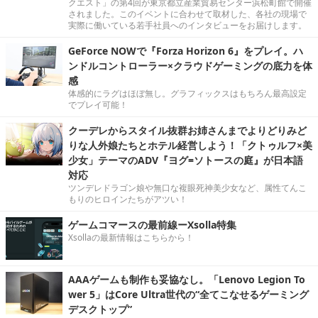
クエスト」の第4回が東京都立産業貿易センター浜松町館で開催
されました。このイベントに合わせて取材した、各社の現場で
実際に働いている若手社員へのインタビューをお届けします。
GeForce NOWで『Forza Horizon 6』をプレイ。ハ
ンドルコントローラー×クラウドゲーミングの底力を体
感
体感的にラグはほぼ無し。グラフィックスはもちろん最高設定
でプレイ可能！
クーデレからスタイル抜群お姉さんまでよりどりみど
りな人外娘たちとホテル経営しよう！「クトゥルフ×美
少女」テーマのADV『ヨグ=ソトースの庭』が日本語
対応
ツンデレドラゴン娘や無口な複眼死神美少女など、属性てんこ
もりのヒロインたちがアツい！
ゲームコマースの最前線ーXsolla特集
Xsollaの最新情報はこちらから！
AAAゲームも制作も妥協なし。「Lenovo Legion To
wer 5」はCore Ultra世代の“全てこなせるゲーミング
デスクトップ”