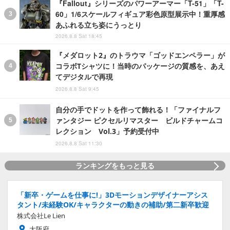
『Fallout』シリーズのパワーアーマー「T-51」「T-
60」1/6スケールフィギュア彩色原型展示中！重厚感
あふれる立ち姿にうっとり
2026.8.8 Sat 18:45
『メダロット2』のトラウマ「ゴッドエンペラー」が
コラボTシャツに！当時のパッケージの質感を、あえ
てデジタルで再現
2026.8.8 Sat 9:45
自分の手でドットを作って飾れる！「ファイナルフ
ァンタジー ピクセルリマスター ビルドチャームコ
レクション Vol.3」予約受付中
2026.8.8 Sat 11:30
ランキングをもっと見る
「新卒・ゲームを仕事に!」3Dモーションデザイナーアシス
タント/未経験OK/キャラクターの動きの補助/第二新卒歓迎
株式会社Le Lien
大阪府