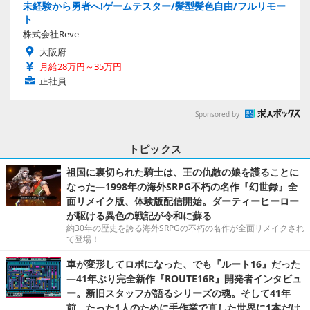
未経験から勇者へ!ゲームテスター/髪型髪色自由/フルリモー
ト
株式会社Reve
大阪府
月給28万円～35万円
正社員
Sponsored by
トピックス
祖国に裏切られた騎士は、王の仇敵の娘を護ることに
なった―1998年の海外SRPG不朽の名作『幻世録』全
面リメイク版、体験版配信開始。ダーティーヒーロー
が駆ける異色の戦記が令和に蘇る
約30年の歴史を誇る海外SRPGの不朽の名作が全面リメイクされ
て登場！
車が変形してロボになった、でも『ルート16』だった
―41年ぶり完全新作『ROUTE16R』開発者インタビュ
ー。新旧スタッフが語るシリーズの魂。そして41年
前、たった1人のために手作業で直した世界に1本だけ