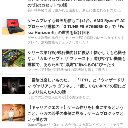
の“幻のカセット”の話
長い時を経て受け継がれる過去と、新たに生まれるものとは。
ゲームプレイも録画配信もこれ1台。AMD Ryzen™ AI
プロセッサ搭載の「G TUNE P5-A7G60BK-D」で『Fo
rza Horizon 6』の世界を駆け回る
ゲーム＆制作の拠点となるノートPCで話題のレースタイトルを
プレイ。放熱性能もチェックしました！
シリーズ第1作が現行機向けに復活！懐かしくも色褪せ
ない『カルドセプト ザ ファースト』遊びやすい機能も
搭載で、あらためて“原典”に触れるのにぴったり
シリーズ第1作が現行機向けの新機能を備えて復活！
「冒険は楽しいものだ」 ─『FF11』と『ウィザードリ
ィ ヴァリアンツ ダフネ』、"優しくないRPG"の沼にど
っぷり沈んだ4人の話
ふたつの沼の住人たちが語る奥深さとは。
【キャリアクエスト】ゲーム作りを仕事にするという
こと。セガの若手の事例に見る，ゲームプログラマと
いう働き方
Game*Sparkと4Gamerの合同による就活イベント「キャリア