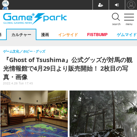
search
menu
料
カルチャー
漫画
インサイド
FISTBUMP
ゲムマイド
ゲーム文化
ホビー・グッズ
『Ghost of Tsushima』公式グッズが対馬の観
光情報館で4月29日より販売開始！ 2枚目の写
真・画像
2022.4.26 Tue 17:45