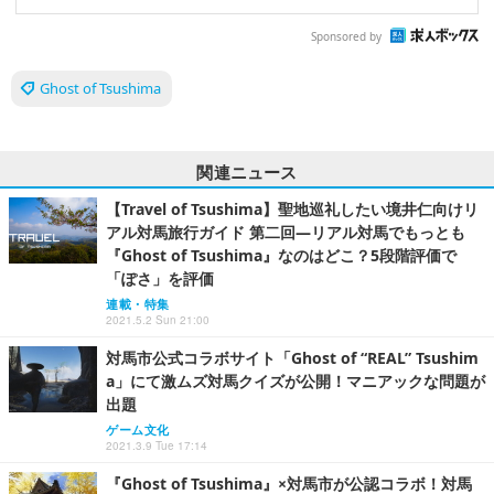
Sponsored by
Ghost of Tsushima
関連ニュース
【Travel of Tsushima】聖地巡礼したい境井仁向けリ
アル対馬旅行ガイド 第二回―リアル対馬でもっとも
『Ghost of Tsushima』なのはどこ？5段階評価で
「ぽさ」を評価
連載・特集
2021.5.2 Sun 21:00
対馬市公式コラボサイト「Ghost of “REAL” Tsushim
a」にて激ムズ対馬クイズが公開！マニアックな問題が
出題
ゲーム文化
2021.3.9 Tue 17:14
『Ghost of Tsushima』×対馬市が公認コラボ！対馬