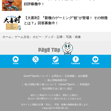
好評稼働中！
【大喜利】『新種のゲーミング“蚊”が登場！ その特徴
とは？』回答募集中！
写真・画像
ホーム
›
ゲーム文化
›
ホビー・グッズ
›
記事
›
Home
X
STEAM
Facebook
YouTube
Game*Sparkについて
お問合せ
広告掲載
会社概要
個人情報保護方針
個人情報の取り扱いについて（Game*Spark）
利用規約
特定商取引法に基づく表記
紹介した商品/サービスを購入、契約した場合に、
売上の一部が弊社サイトに還元されることがあります。
当サイトに掲載の記事・見出し・写真・画像の無断転載を禁じます。
Copyright © 2026 IID, Inc.