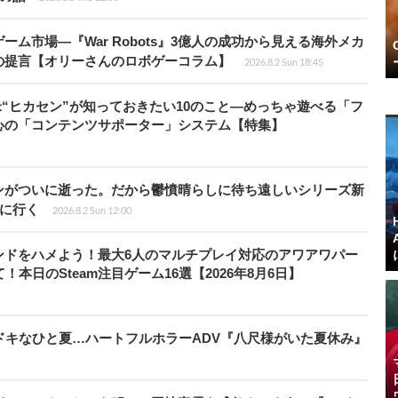
ム市場―『War Robots』3億人の成功から見える海外メカ
の提言【オリーさんのロボゲーコラム】
2026.8.2 Sun 18:45
米“ヒカセン”が知っておきたい10のこと―めっちゃ遊べる「フ
心の「コンテンツサポーター」システム【特集】
ンがついに逝った。だから鬱憤晴らしに待ち遠しいシリーズ新
6』に行く
2026.8.2 Sun 12:00
ンドをハメよう！最大6人のマルチプレイ対応のアワアワパー
本日のSteam注目ゲーム16選【2026年8月6日】
ドキなひと夏…ハートフルホラーADV『八尺様がいた夏休み』