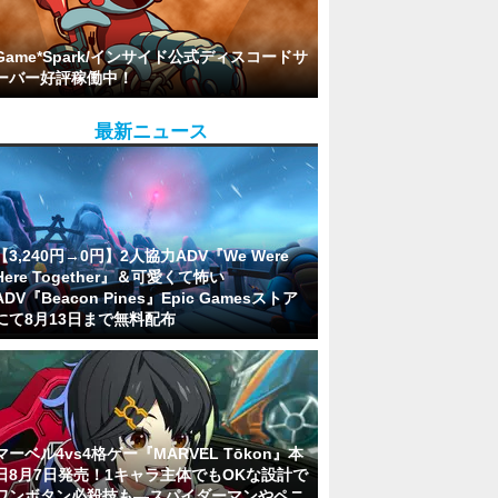
Game*Spark/インサイド公式ディスコードサ
ーバー好評稼働中！
最新ニュース
【3,240円→0円】2人協力ADV『We Were
Here Together』＆可愛くて怖い
ADV『Beacon Pines』Epic Gamesストア
にて8月13日まで無料配布
マーベル4vs4格ゲー『MARVEL Tōkon』本
日8月7日発売！1キャラ主体でもOKな設計で
ワンボタン必殺技も―スパイダーマンやペニ