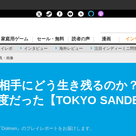
家庭用ゲーム
セール・無料
読者の声
漫画
イン
レイレポ
インタビュー
海外レビュー
注目インディーミニ問
真・画像
相手にどう生き残るのか？『
った【TOKYO SANDBO
『Dolmen』のプレイレポートをお届けします。