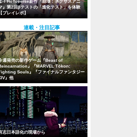
よ！HoYoverse新作『崩壊：ネクサスアニ
マ』第2回βテストの「進化テスト」を体験
【プレイレポ】
連載・注目記事
今週発売の新作ゲーム『Beast of
Reincarnation』『MARVEL Tōkon:
Fighting Souls』『ファイナルファンタジー
XIV』他
有志日本語化の現場から