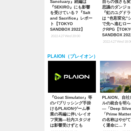
Sanctuary』続編は
自らの強さも変
『SEKIRO』にも影響
思議のダンジョ
を受けている？『Salt
『虹のユグドラ
and Sacrifice』レポー
は “色彩変化”
ト【TOKYO
で先へ進むロー
SANDBOX 2022】
クRPG【TOKY
SANDBOX 20
2022.4.27 Wed 20:00
2022.4.27 Wed 18:0
PLAION（プレイオン）
『Goat Simulator』等
PLAION、自
のパブリッシング手掛
ルの統合を明ら
けるPLAIONゲーム事
―「Deep Silv
業の再編に伴いレイオ
「Prime Matt
フ実施―社内スタジオ
の名称はやがて
は影響受けずとも
く運命に…？