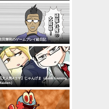
吉田輝和のゲームプレイ絵日記
【大人気4コマ】じゃんげま（Junk Gaming
Maiden）