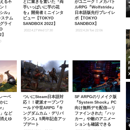
える不
とに重きを置いた『両
がユニーク！メカバト
ン！
手いっぱいに芋の花
ルRPG『Wolfstride』
シル』
を』開発者ミニインタ
日本語版先行プレイレ
システム
ビュー【TOKYO
ポ【TOKYO
グライ
SANDBOX 2022】
SANDBOX】
O
2022.4.27 Wed 17:30
2022.4.26 Tue 22:06
22】
0
社レーベ
ついにSteam日本語対
SF ARPGのリメイク版
かに
応！！硬派オープンワ
『System Shock』PC
er」
ールド中世ARPG『キ
向け無料デモ配信―リ
er」など
ングダムカム・デリバ
ファインされた「ハッ
消えゆ
ランス』5周年記念アッ
カー」や敵のアニメー
プデート
ションも確認できる