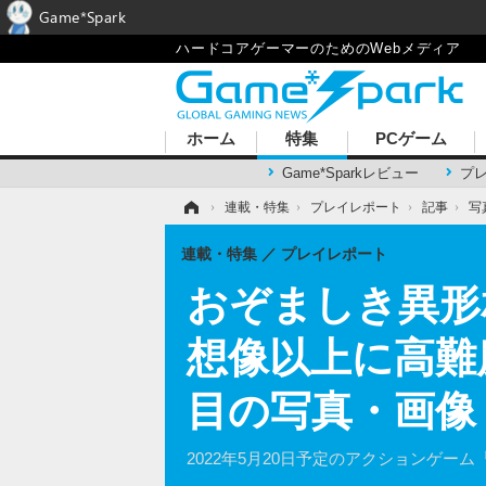
Game*Spark
ハードコアゲーマーのためのWebメディア
ホーム
特集
PCゲーム
Game*Sparkレビュー
プ
ホーム
›
連載・特集
›
プレイレポート
›
記事
›
写
連載・特集
プレイレポート
おぞましき異形
想像以上に高難度だ
目の写真・画像
2022年5月20日予定のアクションゲーム