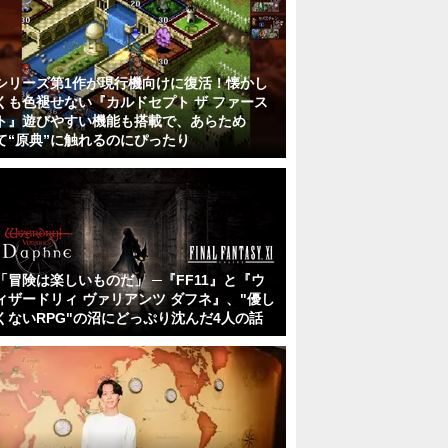
シリーズ第1作が現行機向けに復活！懐かし
くも色褪せない『カルドセプト ザ ファース
ト』遊びやすい機能も搭載で、あらため
て“原典”に触れるのにぴったり
「冒険は楽しいものだ」 ─『FF11』と『ウ
ィザードリィ ヴァリアンツ ダフネ』、"優し
くないRPG"の沼にどっぷり沈んだ4人の話