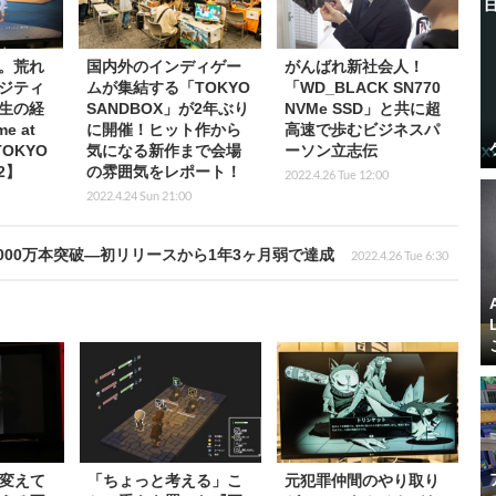
。荒れ
国内外のインディゲー
がんばれ新社会人！
ジティ
ムが集結する「TOKYO
「WD_BLACK SN770
生の経
SANDBOX」が2年ぶり
NVMe SSD」と共に超
e at
に開催！ヒット作から
高速で歩むビジネスパ
TOKYO
気になる新作まで会場
ーソン立志伝
22】
の雰囲気をレポート！
2022.4.26 Tue 12:00
2022.4.24 Sun 21:00
,000万本突破―初リリースから1年3ヶ月弱で達成
2022.4.26 Tue 6:30
変えて
「ちょっと考える」こ
元犯罪仲間のやり取り