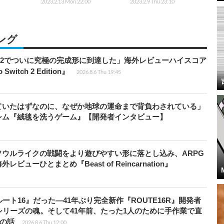
2023.2.13 Mon 22:00
2023.2.9 Thu 23:10
ング
チ2でついに究極の完成形に到達した」海外レビューハイスコア
witch 2 Edition』
2026.8.6 Thu 19:45
ていたはずなのに、なぜか地球の運命まで背負わされている」
シム『絨毯を洗うゲーム』【開発者インタビュー】
ウルライクの戦闘をより遊びやすい形に落とし込み、ARPG
ューひとまとめ『Beast of Reincarnation』
ト16』だった―41年ぶり完全新作『ROUTE16R』開発者
リーズの魂。そして41年前、たった1人のために手作業で直
”の話
2026.8.6 Thu 12:00