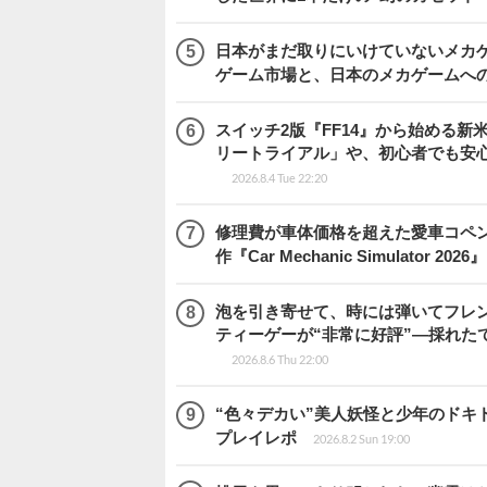
日本がまだ取りにいけていないメカゲー
ゲーム市場と、日本のメカゲームへ
スイッチ2版『FF14』から始める新
リートライアル」や、初心者でも安
2026.8.4 Tue 22:20
修理費が車体価格を超えた愛車コペ
作『Car Mechanic Simulator 202
泡を引き寄せて、時には弾いてフレ
ティーゲーが“非常に好評”―採れたて！
2026.8.6 Thu 22:00
“色々デカい”美人妖怪と少年のドキ
プレイレポ
2026.8.2 Sun 19:00