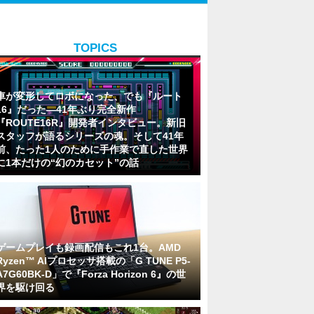
TOPICS
車が変形してロボになった、でも『ルート
16』だった―41年ぶり完全新作
『ROUTE16R』開発者インタビュー。新旧
スタッフが語るシリーズの魂。そして41年
前、たった1人のために手作業で直した世界
に1本だけの“幻のカセット”の話
ゲームプレイも録画配信もこれ1台。AMD
Ryzen™ AIプロセッサ搭載の「G TUNE P5-
A7G60BK-D」で『Forza Horizon 6』の世
界を駆け回る