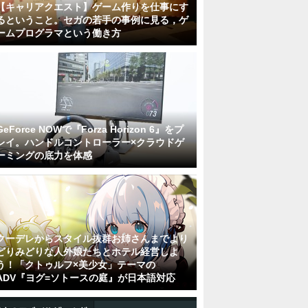
【キャリアクエスト】ゲーム作りを仕事にす
るということ。セガの若手の事例に見る，ゲ
ームプログラマという働き方
GeForce NOWで『Forza Horizon 6』をプ
レイ。ハンドルコントローラー×クラウドゲ
ーミングの底力を体感
クーデレからスタイル抜群お姉さんまでより
どりみどりな人外娘たちとホテル経営しよ
う！「クトゥルフ×美少女」テーマの
ADV『ヨグ=ソトースの庭』が日本語対応