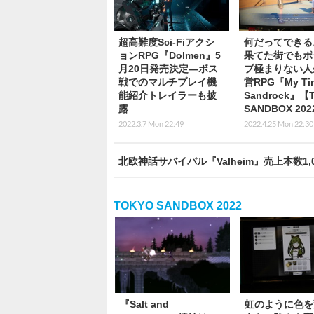
超高難度Sci-Fiアクシ
何だってできる
ョンRPG『Dolmen』5
果てた街でもポ
月20日発売決定―ボス
ブ極まりない人
戦でのマルチプレイ機
営RPG『My Tim
能紹介トレイラーも披
Sandrock』【
露
SANDBOX 20
2022.3.7 Mon 22:49
2022.4.25 Mon 22:30
北欧神話サバイバル『Valheim』売上本数1
TOKYO SANDBOX 2022
『Salt and
虹のように色を