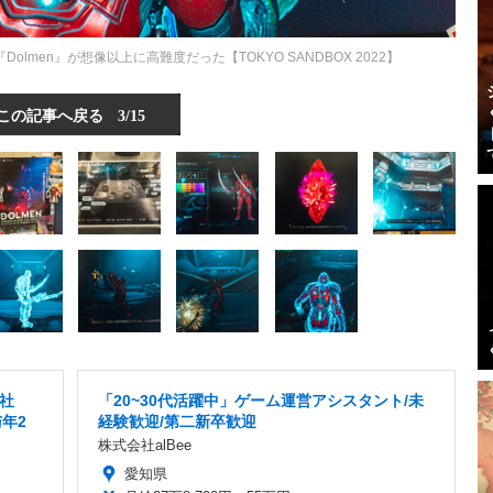
men』が想像以上に高難度だった【TOKYO SANDBOX 2022】
この記事へ戻る
3/15
社
「20~30代活躍中」ゲーム運営アシスタント/未
年2
経験歓迎/第二新卒歓迎
株式会社alBee
愛知県