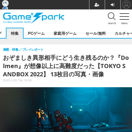
search
menu
グ
特集
PCゲーム
家庭用ゲーム
セール/無料
カルチャ
連載・特集
プレイレポート
おぞましき異形相手にどう生き残るのか？『Do
lmen』が想像以上に高難度だった【TOKYO S
ANDBOX 2022】 13枚目の写真・画像
2022.4.26 Tue 18:00