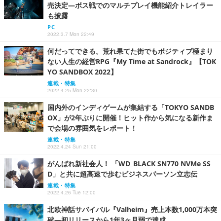
売決定―ボス戦でのマルチプレイ機能紹介トレイラー
も披露
PC
2022.3.7 Mon 22:49
何だってできる。荒れ果てた街でもポジティブ極まり
ない人生の経営RPG『My Time at Sandrock』【TOK
YO SANDBOX 2022】
連載・特集
2022.4.25 Mon 22:30
国内外のインディゲームが集結する「TOKYO SANDB
OX」が2年ぶりに開催！ヒット作から気になる新作ま
で会場の雰囲気をレポート！
連載・特集
2022.4.24 Sun 21:00
がんばれ新社会人！ 「WD_BLACK SN770 NVMe SS
D」と共に超高速で歩むビジネスパーソン立志伝
連載・特集
2022.4.26 Tue 12:00
北欧神話サバイバル『Valheim』売上本数1,000万本突
破―初リリースから1年3ヶ月弱で達成