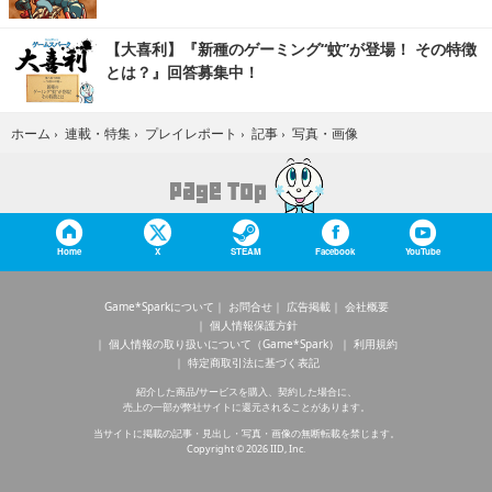
【大喜利】『新種のゲーミング“蚊”が登場！ その特徴
とは？』回答募集中！
写真・画像
ホーム
›
連載・特集
›
プレイレポート
›
記事
›
Home
X
STEAM
Facebook
YouTube
Game*Sparkについて
お問合せ
広告掲載
会社概要
個人情報保護方針
個人情報の取り扱いについて（Game*Spark）
利用規約
特定商取引法に基づく表記
紹介した商品/サービスを購入、契約した場合に、
売上の一部が弊社サイトに還元されることがあります。
当サイトに掲載の記事・見出し・写真・画像の無断転載を禁じます。
Copyright © 2026 IID, Inc.