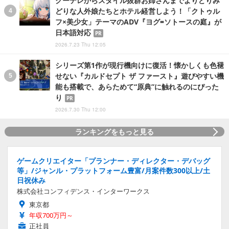
クーデレからスタイル抜群お姉さんまでよりどりみ
どりな人外娘たちとホテル経営しよう！「クトゥル
フ×美少女」テーマのADV『ヨグ=ソトースの庭』が
日本語対応
PR
2026.7.23 Thu 12:05
シリーズ第1作が現行機向けに復活！懐かしくも色褪
せない『カルドセプト ザ ファースト』遊びやすい機
能も搭載で、あらためて“原典”に触れるのにぴった
り
PR
2026.7.30 Thu 12:00
ランキングをもっと見る
ゲームクリエイター「プランナー・ディレクター・デバッグ
等」/ジャンル・プラットフォーム豊富/月案件数300以上/土
日祝休み
株式会社コンフィデンス・インターワークス
東京都
年収700万円～
正社員