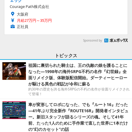
ェック
Courage Path株式会社
大阪府
月給27万円～35万円
正社員
Sponsored by
トピックス
祖国に裏切られた騎士は、王の仇敵の娘を護ることに
なった―1998年の海外SRPG不朽の名作『幻世録』全
面リメイク版、体験版配信開始。ダーティーヒーロー
が駆ける異色の戦記が令和に蘇る
約30年の歴史を誇る海外SRPGの不朽の名作が全面リメイクされ
て登場！
車が変形してロボになった、でも『ルート16』だった
―41年ぶり完全新作『ROUTE16R』開発者インタビュ
ー。新旧スタッフが語るシリーズの魂。そして41年
前、たった1人のために手作業で直した世界に1本だけ
の“幻のカセット”の話