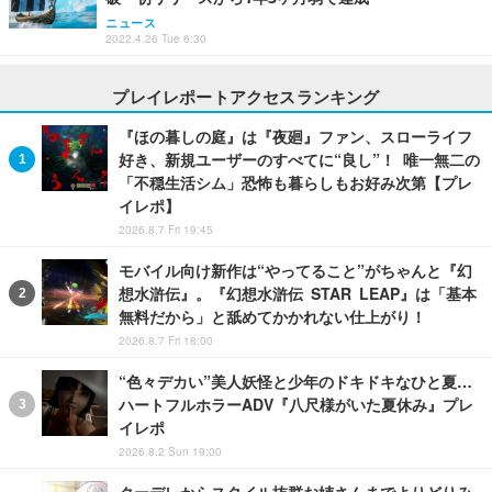
ニュース
2022.4.26 Tue 6:30
プレイレポートアクセスランキング
『ほの暮しの庭』は『夜廻』ファン、スローライフ
好き、新規ユーザーのすべてに“良し”！ 唯一無二の
「不穏生活シム」恐怖も暮らしもお好み次第【プレ
イレポ】
2026.8.7 Fri 19:45
モバイル向け新作は“やってること”がちゃんと『幻
想水滸伝』。『幻想水滸伝 STAR LEAP』は「基本
無料だから」と舐めてかかれない仕上がり！
2026.8.7 Fri 18:00
“色々デカい”美人妖怪と少年のドキドキなひと夏…
ハートフルホラーADV『八尺様がいた夏休み』プレ
イレポ
2026.8.2 Sun 19:00