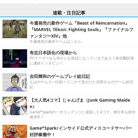
連載・注目記事
今週発売の新作ゲーム『Beast of Reincarnation』
『MARVEL Tōkon: Fighting Souls』『ファイナルフ
ァンタジーXIV』他
今週発売の新作ゲームはこちら。
有志日本語化の現場から
PCゲーマーなら何かとお世話になっているであろう有志翻訳者
に連続インタビュー。
吉田輝和のゲームプレイ絵日記
もはやゲムスパの顔！どこかで見かけた吉田さんのゲーム絵日
記
【大人気4コマ】じゃんげま（Junk Gaming Maide
n）
Game*Sparkの一大コンテンツに成長した4コマ。単行本も好評
発売中！
Game*Spark/インサイド公式ディスコードサーバー
好評稼働中！