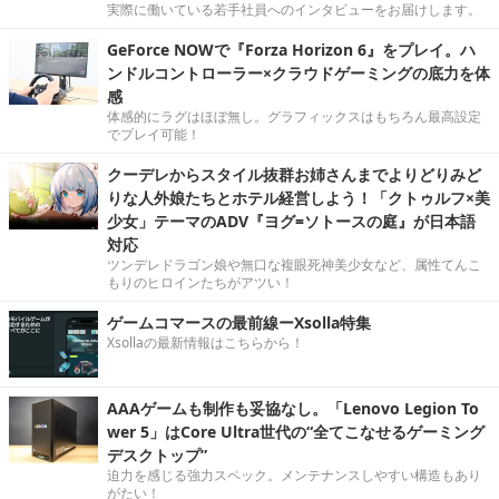
実際に働いている若手社員へのインタビューをお届けします。
GeForce NOWで『Forza Horizon 6』をプレイ。ハ
ンドルコントローラー×クラウドゲーミングの底力を体
感
体感的にラグはほぼ無し。グラフィックスはもちろん最高設定
でプレイ可能！
クーデレからスタイル抜群お姉さんまでよりどりみど
りな人外娘たちとホテル経営しよう！「クトゥルフ×美
少女」テーマのADV『ヨグ=ソトースの庭』が日本語
対応
ツンデレドラゴン娘や無口な複眼死神美少女など、属性てんこ
もりのヒロインたちがアツい！
ゲームコマースの最前線ーXsolla特集
Xsollaの最新情報はこちらから！
AAAゲームも制作も妥協なし。「Lenovo Legion To
wer 5」はCore Ultra世代の“全てこなせるゲーミング
デスクトップ”
迫力を感じる強力スペック。メンテナンスしやすい構造もあり
がたい！