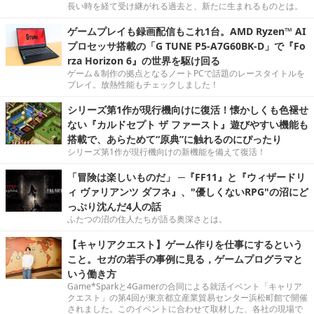
長い時を経て受け継がれる過去と、新たに生まれるものとは。
ゲームプレイも録画配信もこれ1台。AMD Ryzen™ AI
プロセッサ搭載の「G TUNE P5-A7G60BK-D」で『Fo
rza Horizon 6』の世界を駆け回る
ゲーム＆制作の拠点となるノートPCで話題のレースタイトルを
プレイ。放熱性能もチェックしました！
シリーズ第1作が現行機向けに復活！懐かしくも色褪せ
ない『カルドセプト ザ ファースト』遊びやすい機能も
搭載で、あらためて“原典”に触れるのにぴったり
シリーズ第1作が現行機向けの新機能を備えて復活！
「冒険は楽しいものだ」 ─『FF11』と『ウィザードリ
ィ ヴァリアンツ ダフネ』、"優しくないRPG"の沼にど
っぷり沈んだ4人の話
ふたつの沼の住人たちが語る奥深さとは。
【キャリアクエスト】ゲーム作りを仕事にするという
こと。セガの若手の事例に見る，ゲームプログラマと
いう働き方
Game*Sparkと4Gamerの合同による就活イベント「キャリア
クエスト」の第4回が東京都立産業貿易センター浜松町館で開催
されました。このイベントに合わせて取材した、各社の現場で