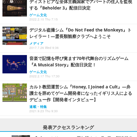
ディストピアな全体主義国家でアパートの住人を監視
する『Beholder 3』配信日決定
ゲーム文化
2022.2.10 Thu 7:15
デジタル盗撮シム『Do Not Feed the Monkeys』ト
レイラー！―霊長類観察クラブへようこそ
メディア
2017.7.26 Wed 9:36
音楽で記憶を呼び覚ます70年代舞台のリズムゲーム
『A Musical Story』配信日決定！
ゲーム文化
2022.2.17 Thu 17:30
カルト教団運営シム『Honey, I Joined a Cult』―弁
護士を辞めてゲーム開発者になったイギリス人による
デビュー作【開発者インタビュー】
連載・特集
2021.9.23 Thu 9:30
発表アクセスランキング