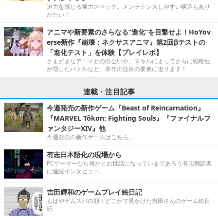
迫力を感じる強力スペック。メンテナンスしやすい構造もあり
がたい！
アニマや新要素のさらなる“進化”を目撃せよ！HoYov
erse新作『崩壊：ネクサスアニマ』第2回βテストの
「進化テスト」を体験【プレイレポ】
さまざまなアニマとの出会いや、スキルによってさらに戦略性
が増したバトルなど、本作の注目の要素に迫ります！
連載・注目記事
今週発売の新作ゲーム『Beast of Reincarnation』
『MARVEL Tōkon: Fighting Souls』『ファイナルフ
ァンタジーXIV』他
今週発売の新作ゲームはこちら。
有志日本語化の現場から
PCゲーマーなら何かとお世話になっているであろう有志翻訳者
に連続インタビュー。
吉田輝和のゲームプレイ絵日記
もはやゲムスパの顔！どこかで見かけた吉田さんのゲーム絵日
記