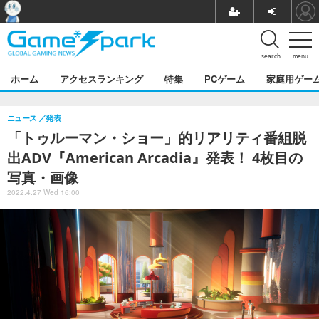
search
menu
ホーム
アクセスランキング
特集
PCゲーム
家庭用ゲー
ニュース
発表
「トゥルーマン・ショー」的リアリティ番組脱
出ADV『American Arcadia』発表！ 4枚目の
写真・画像
2022.4.27 Wed 16:00