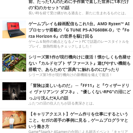
前、たった1人のために手作業で直した世界に1本だけ
の“幻のカセット”の話
長い時を経て受け継がれる過去と、新たに生まれるものとは。
ゲームプレイも録画配信もこれ1台。AMD Ryzen™ AI
プロセッサ搭載の「G TUNE P5-A7G60BK-D」で『Fo
rza Horizon 6』の世界を駆け回る
ゲーム＆制作の拠点となるノートPCで話題のレースタイトルを
プレイ。放熱性能もチェックしました！
シリーズ第1作が現行機向けに復活！懐かしくも色褪せ
ない『カルドセプト ザ ファースト』遊びやすい機能も
搭載で、あらためて“原典”に触れるのにぴったり
シリーズ第1作が現行機向けの新機能を備えて復活！
「冒険は楽しいものだ」 ─『FF11』と『ウィザードリ
ィ ヴァリアンツ ダフネ』、"優しくないRPG"の沼にど
っぷり沈んだ4人の話
ふたつの沼の住人たちが語る奥深さとは。
【キャリアクエスト】ゲーム作りを仕事にするという
こと。セガの若手の事例に見る，ゲームプログラマと
いう働き方
Game*Sparkと4Gamerの合同による就活イベント「キャリア