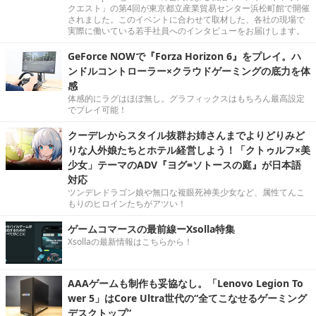
クエスト」の第4回が東京都立産業貿易センター浜松町館で開催
されました。このイベントに合わせて取材した、各社の現場で
実際に働いている若手社員へのインタビューをお届けします。
GeForce NOWで『Forza Horizon 6』をプレイ。ハ
ンドルコントローラー×クラウドゲーミングの底力を体
感
体感的にラグはほぼ無し。グラフィックスはもちろん最高設定
でプレイ可能！
クーデレからスタイル抜群お姉さんまでよりどりみど
りな人外娘たちとホテル経営しよう！「クトゥルフ×美
少女」テーマのADV『ヨグ=ソトースの庭』が日本語
対応
ツンデレドラゴン娘や無口な複眼死神美少女など、属性てんこ
もりのヒロインたちがアツい！
ゲームコマースの最前線ーXsolla特集
Xsollaの最新情報はこちらから！
AAAゲームも制作も妥協なし。「Lenovo Legion To
wer 5」はCore Ultra世代の“全てこなせるゲーミング
デスクトップ”