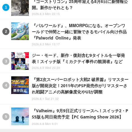
『ゴーストリコン』25周年迎える8月6日に新情報公
開。新作かそれとも？
2026.8.3 Mon 22:15
『パルワールド』、MMORPGになる。オープンワ
ールドで仲間と一緒に冒険できるモバイル向け作品
『Palworld Online』発表
2026.8.3 Mon 13:17
ジー・モード、新作・復刻含む9タイトルを一挙発
表！スイッチ版『ミカクテイ事件の観測者』など
2026.8.5 Wed 20:20
『第2次スーパーロボット大戦Z 破界篇』リマスター
版が開発決定！2011年のPSP発売作がリマスターさ
れ戦闘アニメの高解像度化やUIが調整
2026.8.1 Sat 21:32
『Valheim』9月9日正式リリースへ！スイッチ2・P
S5版も同日発売予定【PC Gaming Show 2026】
2026.6.8 Mon 6:01