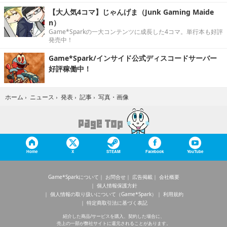
【大人気4コマ】じゃんげま（Junk Gaming Maide
n）
Game*Sparkの一大コンテンツに成長した4コマ。単行本も好評
発売中！
Game*Spark/インサイド公式ディスコードサーバー
好評稼働中！
写真・画像
ホーム
›
ニュース
›
発表
›
記事
›
Home
X
STEAM
Facebook
YouTube
Game*Sparkについて
お問合せ
広告掲載
会社概要
個人情報保護方針
個人情報の取り扱いについて（Game*Spark）
利用規約
特定商取引法に基づく表記
紹介した商品/サービスを購入、契約した場合に、
売上の一部が弊社サイトに還元されることがあります。