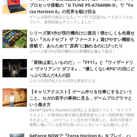
プロセッサ搭載の「G TUNE P5-A7G60BK-D」で『Fo
rza Horizon 6』の世界を駆け回る
ゲーム＆制作の拠点となるノートPCで話題のレースタイトルを
プレイ。放熱性能もチェックしました！
シリーズ第1作が現行機向けに復活！懐かしくも色褪せ
ない『カルドセプト ザ ファースト』遊びやすい機能も
搭載で、あらためて“原典”に触れるのにぴったり
シリーズ第1作が現行機向けの新機能を備えて復活！
「冒険は楽しいものだ」 ─『FF11』と『ウィザードリ
ィ ヴァリアンツ ダフネ』、"優しくないRPG"の沼にど
っぷり沈んだ4人の話
ふたつの沼の住人たちが語る奥深さとは。
【キャリアクエスト】ゲーム作りを仕事にするという
こと。セガの若手の事例に見る，ゲームプログラマと
いう働き方
Game*Sparkと4Gamerの合同による就活イベント「キャリア
クエスト」の第4回が東京都立産業貿易センター浜松町館で開催
されました。このイベントに合わせて取材した、各社の現場で
実際に働いている若手社員へのインタビューをお届けします。
GeForce NOWで『Forza Horizon 6』をプレイ。ハ