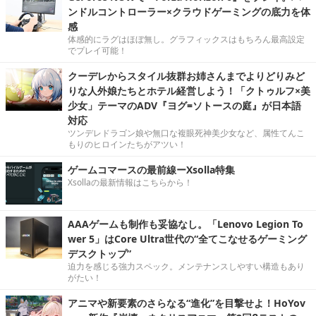
ンドルコントローラー×クラウドゲーミングの底力を体
感
体感的にラグはほぼ無し。グラフィックスはもちろん最高設定
でプレイ可能！
クーデレからスタイル抜群お姉さんまでよりどりみど
りな人外娘たちとホテル経営しよう！「クトゥルフ×美
少女」テーマのADV『ヨグ=ソトースの庭』が日本語
対応
ツンデレドラゴン娘や無口な複眼死神美少女など、属性てんこ
もりのヒロインたちがアツい！
ゲームコマースの最前線ーXsolla特集
Xsollaの最新情報はこちらから！
AAAゲームも制作も妥協なし。「Lenovo Legion To
wer 5」はCore Ultra世代の“全てこなせるゲーミング
デスクトップ”
迫力を感じる強力スペック。メンテナンスしやすい構造もあり
がたい！
アニマや新要素のさらなる“進化”を目撃せよ！HoYov