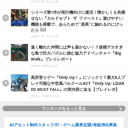
2026.7.23 Thu 12:05
シリーズ第1作が現行機向けに復活！懐かしくも色褪
せない『カルドセプト ザ ファースト』遊びやすい
機能も搭載で、あらためて“原典”に触れるのにぴっ
たり
PR
2026.7.30 Thu 12:00
遠く離れた仲間には声も届かない！？規模デカすぎ
な島で巨大パズルに挑む協力アドベンチャー『Big
Walk』プレイレポート
2026.8.3 Mon 22:00
高所登りゲー『Only Up！』にソックリ？最大8人プ
レイ可能な中世風パルクールACT『Only Up: LIZAR
DS MUST FALL』の実内容に迫る【プレイレポ】
2025.1.15 Wed 21:00
ランキングをもっと見る
AIアセット制作スタッフ/IT・ゲーム業界志望/有給消化率高