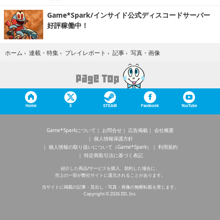
Game*Spark/インサイド公式ディスコードサーバー
好評稼働中！
写真・画像
ホーム
›
連載・特集
›
プレイレポート
›
記事
›
Home
X
STEAM
Facebook
YouTube
Game*Sparkについて
お問合せ
広告掲載
会社概要
個人情報保護方針
個人情報の取り扱いについて（Game*Spark）
利用規約
特定商取引法に基づく表記
紹介した商品/サービスを購入、契約した場合に、
売上の一部が弊社サイトに還元されることがあります。
当サイトに掲載の記事・見出し・写真・画像の無断転載を禁じます。
Copyright © 2026 IID, Inc.