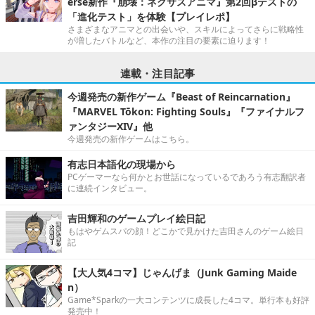
erse新作『崩壊：ネクサスアニマ』第2回βテストの
「進化テスト」を体験【プレイレポ】
さまざまなアニマとの出会いや、スキルによってさらに戦略性
が増したバトルなど、本作の注目の要素に迫ります！
連載・注目記事
今週発売の新作ゲーム『Beast of Reincarnation』
『MARVEL Tōkon: Fighting Souls』『ファイナルフ
ァンタジーXIV』他
今週発売の新作ゲームはこちら。
有志日本語化の現場から
PCゲーマーなら何かとお世話になっているであろう有志翻訳者
に連続インタビュー。
吉田輝和のゲームプレイ絵日記
もはやゲムスパの顔！どこかで見かけた吉田さんのゲーム絵日
記
【大人気4コマ】じゃんげま（Junk Gaming Maide
n）
Game*Sparkの一大コンテンツに成長した4コマ。単行本も好評
発売中！