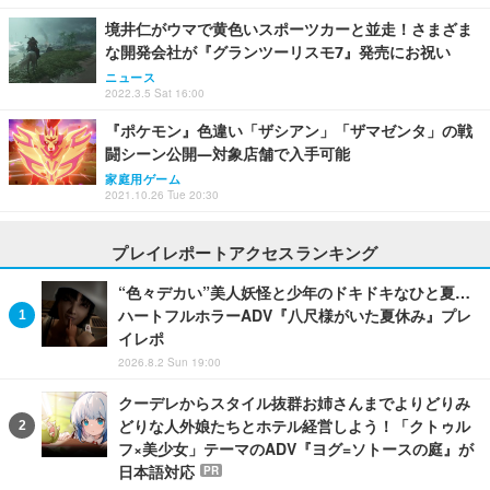
境井仁がウマで黄色いスポーツカーと並走！さまざま
な開発会社が『グランツーリスモ7』発売にお祝い
ニュース
2022.3.5 Sat 16:00
『ポケモン』色違い「ザシアン」「ザマゼンタ」の戦
闘シーン公開―対象店舗で入手可能
家庭用ゲーム
2021.10.26 Tue 20:30
プレイレポートアクセスランキング
“色々デカい”美人妖怪と少年のドキドキなひと夏…
ハートフルホラーADV『八尺様がいた夏休み』プレ
イレポ
2026.8.2 Sun 19:00
クーデレからスタイル抜群お姉さんまでよりどりみ
どりな人外娘たちとホテル経営しよう！「クトゥル
フ×美少女」テーマのADV『ヨグ=ソトースの庭』が
日本語対応
PR