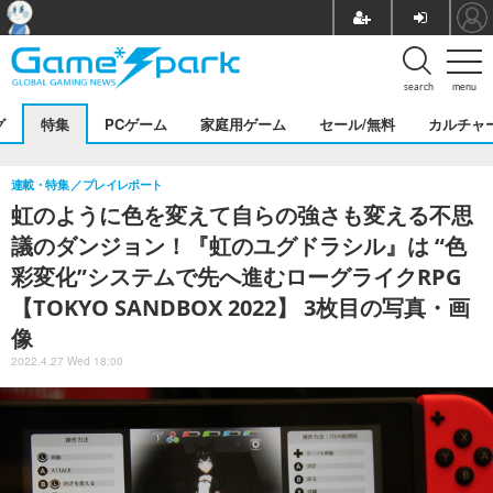
search
menu
グ
特集
PCゲーム
家庭用ゲーム
セール/無料
カルチャ
連載・特集
プレイレポート
虹のように色を変えて自らの強さも変える不思
議のダンジョン！『虹のユグドラシル』は “色
彩変化”システムで先へ進むローグライクRPG
【TOKYO SANDBOX 2022】 3枚目の写真・画
像
2022.4.27 Wed 18:00