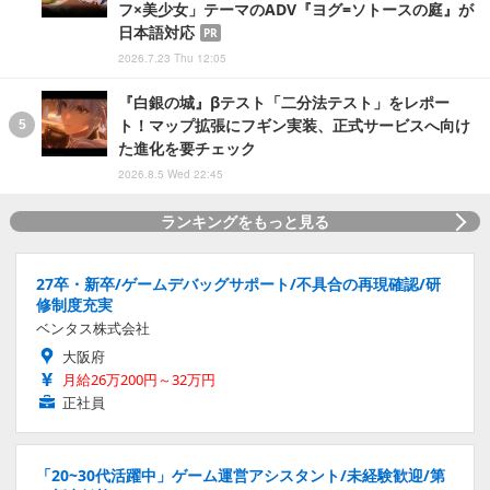
フ×美少女」テーマのADV『ヨグ=ソトースの庭』が
日本語対応
PR
2026.7.23 Thu 12:05
『白銀の城』βテスト「二分法テスト」をレポー
ト！マップ拡張にフギン実装、正式サービスへ向け
た進化を要チェック
2026.8.5 Wed 22:45
ランキングをもっと見る
27卒・新卒/ゲームデバッグサポート/不具合の再現確認/研
修制度充実
ベンタス株式会社
大阪府
月給26万200円～32万円
正社員
「20~30代活躍中」ゲーム運営アシスタント/未経験歓迎/第