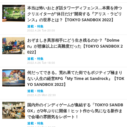
本当は怖いおとぎ話タワーディフェンス…本業を持つ
クリエイターが“休日だけ”開発する『アリス・ラビリ
ンス』の世界とは？【TOKYO SANDBOX 2022】
連載・特集
2022.4.26 Tue 20:00
おぞましき異形相手にどう生き残るのか？『Dolme
n』が想像以上に高難度だった【TOKYO SANDBOX 2
022】
連載・特集
2022.4.26 Tue 18:00
何だってできる。荒れ果てた街でもポジティブ極まり
ない人生の経営RPG『My Time at Sandrock』【TOK
YO SANDBOX 2022】
連載・特集
2022.4.25 Mon 22:30
国内外のインディゲームが集結する「TOKYO SANDB
OX」が2年ぶりに開催！ヒット作から気になる新作ま
で会場の雰囲気をレポート！
連載・特集