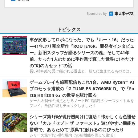
Sponsored by
トピックス
車が変形してロボになった、でも『ルート16』だった
―41年ぶり完全新作『ROUTE16R』開発者インタビュ
ー。新旧スタッフが語るシリーズの魂。そして41年
前、たった1人のために手作業で直した世界に1本だけ
の“幻のカセット”の話
長い時を経て受け継がれる過去と、新たに生まれるものとは。
ゲームプレイも録画配信もこれ1台。AMD Ryzen™ AI
プロセッサ搭載の「G TUNE P5-A7G60BK-D」で『Fo
rza Horizon 6』の世界を駆け回る
ゲーム＆制作の拠点となるノートPCで話題のレースタイトルを
プレイ。放熱性能もチェックしました！
シリーズ第1作が現行機向けに復活！懐かしくも色褪せ
ない『カルドセプト ザ ファースト』遊びやすい機能も
搭載で、あらためて“原典”に触れるのにぴったり
シリーズ第1作が現行機向けの新機能を備えて復活！