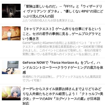
「冒険は楽しいものだ」 ─『FF11』と『ウィザードリ
ィ ヴァリアンツ ダフネ』、"優しくないRPG"の沼にど
っぷり沈んだ4人の話
ふたつの沼の住人たちが語る奥深さとは。
【キャリアクエスト】ゲーム作りを仕事にするという
こと。セガの若手の事例に見る，ゲームプログラマと
いう働き方
Game*Sparkと4Gamerの合同による就活イベント「キャリア
クエスト」の第4回が東京都立産業貿易センター浜松町館で開催
されました。このイベントに合わせて取材した、各社の現場で
実際に働いている若手社員へのインタビューをお届けします。
GeForce NOWで『Forza Horizon 6』をプレイ。ハ
ンドルコントローラー×クラウドゲーミングの底力を体
感
体感的にラグはほぼ無し。グラフィックスはもちろん最高設定
でプレイ可能！
クーデレからスタイル抜群お姉さんまでよりどりみど
りな人外娘たちとホテル経営しよう！「クトゥルフ×美
少女」テーマのADV『ヨグ=ソトースの庭』が日本語
対応