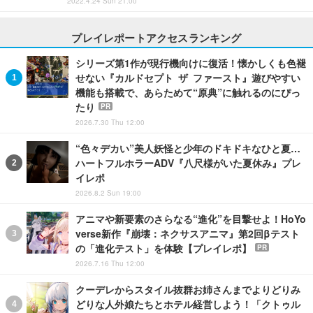
2022.4.24 Sun 21:00
プレイレポートアクセスランキング
シリーズ第1作が現行機向けに復活！懐かしくも色褪
せない『カルドセプト ザ ファースト』遊びやすい
機能も搭載で、あらためて“原典”に触れるのにぴっ
たり
PR
2026.7.30 Thu 12:00
“色々デカい”美人妖怪と少年のドキドキなひと夏…
ハートフルホラーADV『八尺様がいた夏休み』プレ
イレポ
2026.8.2 Sun 19:00
アニマや新要素のさらなる“進化”を目撃せよ！HoYo
verse新作『崩壊：ネクサスアニマ』第2回βテスト
の「進化テスト」を体験【プレイレポ】
PR
2026.7.16 Thu 12:00
クーデレからスタイル抜群お姉さんまでよりどりみ
どりな人外娘たちとホテル経営しよう！「クトゥル