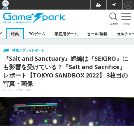
search
menu
グ
特集
PCゲーム
家庭用ゲーム
セール/無料
カルチャ
連載・特集
プレイレポート
『Salt and Sanctuary』続編は『SEKIRO』に
も影響を受けている？『Salt and Sacrifice』
レポート【TOKYO SANDBOX 2022】 3枚目の
写真・画像
2022.4.27 Wed 20:00