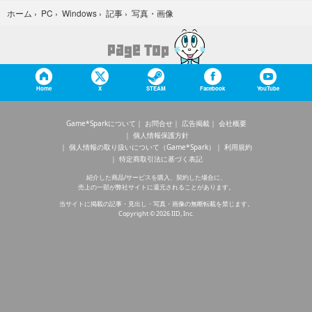
写真・画像
ホーム
›
PC
›
Windows
›
記事
›
Home
X
STEAM
Facebook
YouTube
Game*Sparkについて
お問合せ
広告掲載
会社概要
個人情報保護方針
個人情報の取り扱いについて（Game*Spark）
利用規約
特定商取引法に基づく表記
紹介した商品/サービスを購入、契約した場合に、
売上の一部が弊社サイトに還元されることがあります。
当サイトに掲載の記事・見出し・写真・画像の無断転載を禁じます。
Copyright © 2026 IID, Inc.