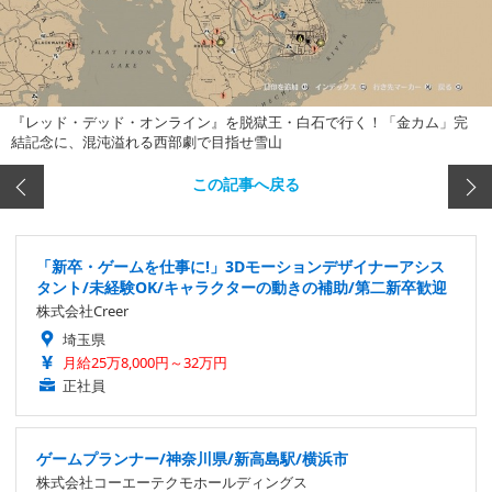
『レッド・デッド・オンライン』を脱獄王・白石で行く！「金カム」完
結記念に、混沌溢れる西部劇で目指せ雪山
この記事へ戻る
「新卒・ゲームを仕事に!」3Dモーションデザイナーアシス
タント/未経験OK/キャラクターの動きの補助/第二新卒歓迎
株式会社Creer
埼玉県
月給25万8,000円～32万円
正社員
ゲームプランナー/神奈川県/新高島駅/横浜市
株式会社コーエーテクモホールディングス