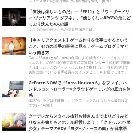
シリーズ第1作が現行機向けの新機能を備えて復活！
「冒険は楽しいものだ」 ─『FF11』と『ウィザードリ
ィ ヴァリアンツ ダフネ』、"優しくないRPG"の沼にど
っぷり沈んだ4人の話
ふたつの沼の住人たちが語る奥深さとは。
【キャリアクエスト】ゲーム作りを仕事にするという
こと。セガの若手の事例に見る，ゲームプログラマと
いう働き方
Game*Sparkと4Gamerの合同による就活イベント「キャリア
クエスト」の第4回が東京都立産業貿易センター浜松町館で開催
されました。このイベントに合わせて取材した、各社の現場で
実際に働いている若手社員へのインタビューをお届けします。
GeForce NOWで『Forza Horizon 6』をプレイ。ハ
ンドルコントローラー×クラウドゲーミングの底力を体
感
体感的にラグはほぼ無し。グラフィックスはもちろん最高設定
でプレイ可能！
クーデレからスタイル抜群お姉さんまでよりどりみど
りな人外娘たちとホテル経営しよう！「クトゥルフ×美
少女」テーマのADV『ヨグ=ソトースの庭』が日本語