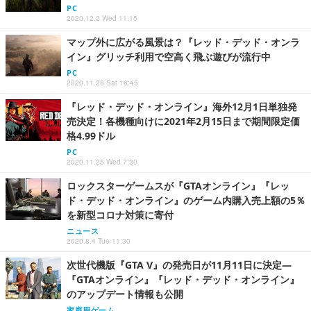
PC
2020.12.2 Wed 11:15
マップ外に広がる風景は？『レッド・デッド・オンラ
イン』グリッチ利用で空高く飛ぶ遊びが流行中
PC
2020.11.28 Sat 16:45
『レッド・デッド・オンライン』海外12月1日単独発
売決定！各機種向けに2021年2月15日まで期間限定価
格4.99ドル
PC
2020.11.25 Wed 7:30
ロックスターゲームスが『GTAオンライン』『レッ
ド・デッド・オンライン』のゲーム内購入売上額の5％
を新型コロナ対策に寄付
ニュース
2020.8.4 Tue 11:30
次世代機版『GTA V』の発売日が11月11日に決定―
『GTAオンライン』『レッド・デッド・オンライン』
のアップデート情報も公開
家庭用ゲーム