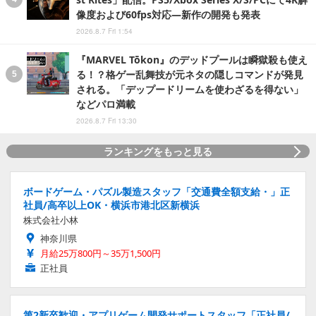
像度および60fps対応―新作の開発も発表
2026.8.7 Fri 1:54
『MARVEL Tōkon』のデッドプールは瞬獄殺も使え
る！？格ゲー乱舞技が元ネタの隠しコマンドが発見
される。「デップードリームを使わざるを得ない」
などパロ満載
2026.8.7 Fri 13:30
ランキングをもっと見る
ボードゲーム・パズル製造スタッフ「交通費全額支給・」正
社員/高卒以上OK・横浜市港北区新横浜
株式会社小林
神奈川県
月給25万800円～35万1,500円
正社員
第2新卒歓迎・アプリゲーム開発サポートスタッフ「正社員/