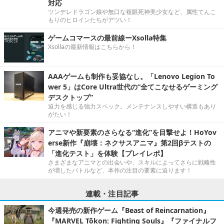
対応
ツンデレドラゴン娘や無口な複眼死神美少女など、属性てんこ
もりのヒロインたちがアツい！
ゲームコマースの最前線ーXsolla特集
Xsollaの最新情報はこちらから！
AAAゲームも制作も妥協なし。「Lenovo Legion To
wer 5」はCore Ultra世代の“全てこなせるゲーミング
デスクトップ”
迫力を感じる強力スペック。メンテナンスしやすい構造もあり
がたい！
アニマや新要素のさらなる“進化”を目撃せよ！HoYov
erse新作『崩壊：ネクサスアニマ』第2回βテストの
「進化テスト」を体験【プレイレポ】
さまざまなアニマとの出会いや、スキルによってさらに戦略性
が増したバトルなど、本作の注目の要素に迫ります！
連載・注目記事
今週発売の新作ゲーム『Beast of Reincarnation』
『MARVEL Tōkon: Fighting Souls』『ファイナルフ