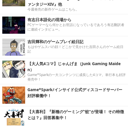
ァンタジーXIV』他
今週発売の新作ゲームはこちら。
有志日本語化の現場から
PCゲーマーなら何かとお世話になっているであろう有志翻訳者
に連続インタビュー。
吉田輝和のゲームプレイ絵日記
もはやゲムスパの顔！どこかで見かけた吉田さんのゲーム絵日
記
【大人気4コマ】じゃんげま（Junk Gaming Maide
n）
Game*Sparkの一大コンテンツに成長した4コマ。単行本も好評
発売中！
Game*Spark/インサイド公式ディスコードサーバー
好評稼働中！
【大喜利】『新種のゲーミング“蚊”が登場！ その特徴
とは？』回答募集中！