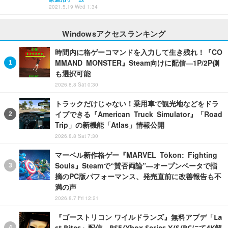
2021.5.19 Wed 1:34
Windowsアクセスランキング
時間内に格ゲーコマンドを入力して生き残れ！『CO
MMAND MONSTER』Steam向けに配信―1P/2P側
も選択可能
2026.8.8 Sat 0:30
トラックだけじゃない！乗用車で観光地などをドラ
イブできる『American Truck Simulator』「Road
Trip」の新機能「Atlas」情報公開
2026.8.8 Sat 7:30
マーベル新作格ゲー『MARVEL Tōkon: Fighting
Souls』Steamで“賛否両論”―オープンベータで指
摘のPC版パフォーマンス、発売直前に改善報告も不
満の声
2026.8.7 Fri 12:21
『ゴーストリコン ワイルドランズ』無料アプデ「La
st Rites」配信。PS5/Xbox Series X/S/PCにて4K解