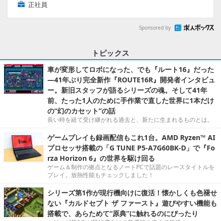
正社員
Sponsored by
トピックス
車が変形してロボになった、でも『ルート16』だった
―41年ぶり完全新作『ROUTE16R』開発者インタビュ
ー。新旧スタッフが語るシリーズの魂。そして41年
前、たった1人のために手作業で直した世界に1本だけ
の“幻のカセット”の話
長い時を経て受け継がれる過去と、新たに生まれるものとは。
ゲームプレイも録画配信もこれ1台。AMD Ryzen™ AI
プロセッサ搭載の「G TUNE P5-A7G60BK-D」で『Fo
rza Horizon 6』の世界を駆け回る
ゲーム＆制作の拠点となるノートPCで話題のレースタイトルを
プレイ。放熱性能もチェックしました！
シリーズ第1作が現行機向けに復活！懐かしくも色褪せ
ない『カルドセプト ザ ファースト』遊びやすい機能も
搭載で、あらためて“原典”に触れるのにぴったり