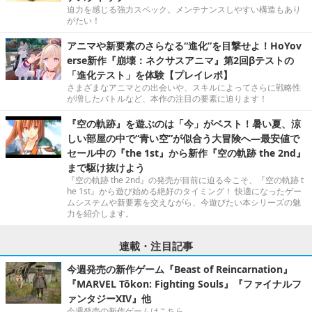
迫力を感じる強力スペック。メンテナンスしやすい構造もあり
がたい！
アニマや新要素のさらなる“進化”を目撃せよ！HoYov
erse新作『崩壊：ネクサスアニマ』第2回βテストの
「進化テスト」を体験【プレイレポ】
さまざまなアニマとの出会いや、スキルによってさらに戦略性
が増したバトルなど、本作の注目の要素に迫ります！
『空の軌跡』を遊ぶのは「今」がベスト！暑い夏、涼
しい部屋の中で“青い空”が似合う大冒険へ―最安値で
セール中の『the 1st』から新作『空の軌跡 the 2nd』
まで駆け抜けよう
『空の軌跡 the 2nd』の発売が目前に迫る今こそ、『空の軌跡 t
he 1st』から遊び始める絶好のタイミング！ 快適になったゲー
ムシステムや新要素を交えながら、今遊びたい本シリーズの魅
力を紹介します。
連載・注目記事
今週発売の新作ゲーム『Beast of Reincarnation』
『MARVEL Tōkon: Fighting Souls』『ファイナルフ
ァンタジーXIV』他
今週発売の新作ゲームはこちら。