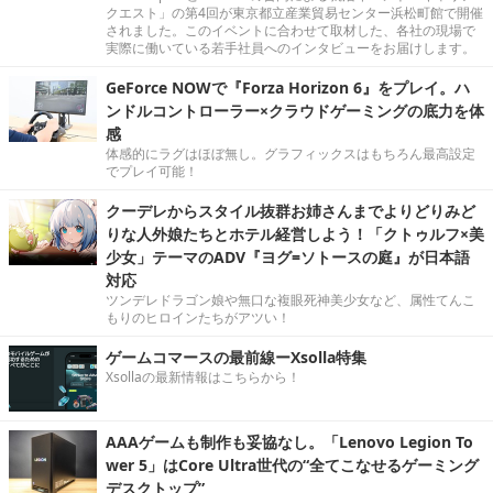
クエスト」の第4回が東京都立産業貿易センター浜松町館で開催
されました。このイベントに合わせて取材した、各社の現場で
実際に働いている若手社員へのインタビューをお届けします。
GeForce NOWで『Forza Horizon 6』をプレイ。ハ
ンドルコントローラー×クラウドゲーミングの底力を体
感
体感的にラグはほぼ無し。グラフィックスはもちろん最高設定
でプレイ可能！
クーデレからスタイル抜群お姉さんまでよりどりみど
りな人外娘たちとホテル経営しよう！「クトゥルフ×美
少女」テーマのADV『ヨグ=ソトースの庭』が日本語
対応
ツンデレドラゴン娘や無口な複眼死神美少女など、属性てんこ
もりのヒロインたちがアツい！
ゲームコマースの最前線ーXsolla特集
Xsollaの最新情報はこちらから！
AAAゲームも制作も妥協なし。「Lenovo Legion To
wer 5」はCore Ultra世代の“全てこなせるゲーミング
デスクトップ”