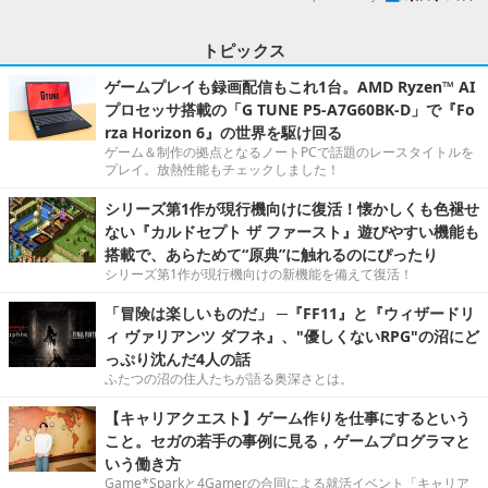
トピックス
ゲームプレイも録画配信もこれ1台。AMD Ryzen™ AI
プロセッサ搭載の「G TUNE P5-A7G60BK-D」で『Fo
rza Horizon 6』の世界を駆け回る
ゲーム＆制作の拠点となるノートPCで話題のレースタイトルを
プレイ。放熱性能もチェックしました！
シリーズ第1作が現行機向けに復活！懐かしくも色褪せ
ない『カルドセプト ザ ファースト』遊びやすい機能も
搭載で、あらためて“原典”に触れるのにぴったり
シリーズ第1作が現行機向けの新機能を備えて復活！
「冒険は楽しいものだ」 ─『FF11』と『ウィザードリ
ィ ヴァリアンツ ダフネ』、"優しくないRPG"の沼にど
っぷり沈んだ4人の話
ふたつの沼の住人たちが語る奥深さとは。
【キャリアクエスト】ゲーム作りを仕事にするという
こと。セガの若手の事例に見る，ゲームプログラマと
いう働き方
Game*Sparkと4Gamerの合同による就活イベント「キャリア