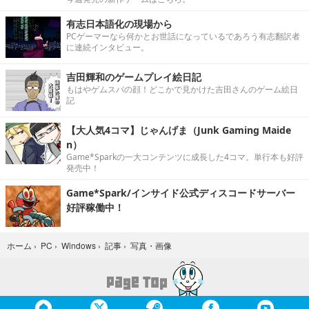
有志日本語化の現場から
PCゲーマーなら何かとお世話になっているであろう有志翻訳者
に連続インタビュー。
吉田輝和のゲームプレイ絵日記
もはやゲムスパの顔！どこかで見かけた吉田さんのゲーム絵日
記
【大人気4コマ】じゃんげま（Junk Gaming Maide
n）
Game*Sparkの一大コンテンツに成長した4コマ。単行本も好評
発売中！
Game*Spark/インサイド公式ディスコードサーバー
好評稼働中！
写真・画像
ホーム
›
PC
›
Windows
›
記事
›