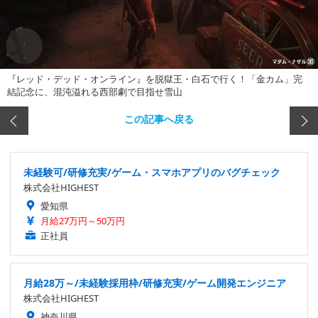
『レッド・デッド・オンライン』を脱獄王・白石で行く！「金カム」完
結記念に、混沌溢れる西部劇で目指せ雪山
この記事へ戻る
未経験可/研修充実/ゲーム・スマホアプリのバグチェック
株式会社HIGHEST
愛知県
月給27万円～50万円
正社員
月給28万～/未経験採用枠/研修充実/ゲーム開発エンジニア
株式会社HIGHEST
神奈川県