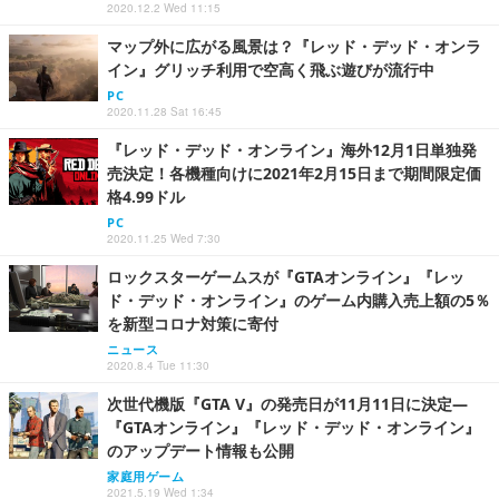
2020.12.2 Wed 11:15
マップ外に広がる風景は？『レッド・デッド・オンラ
イン』グリッチ利用で空高く飛ぶ遊びが流行中
PC
2020.11.28 Sat 16:45
『レッド・デッド・オンライン』海外12月1日単独発
売決定！各機種向けに2021年2月15日まで期間限定価
格4.99ドル
PC
2020.11.25 Wed 7:30
ロックスターゲームスが『GTAオンライン』『レッ
ド・デッド・オンライン』のゲーム内購入売上額の5％
を新型コロナ対策に寄付
ニュース
2020.8.4 Tue 11:30
次世代機版『GTA V』の発売日が11月11日に決定―
『GTAオンライン』『レッド・デッド・オンライン』
のアップデート情報も公開
家庭用ゲーム
2021.5.19 Wed 1:34