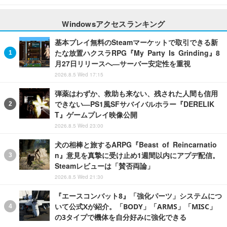
Windowsアクセスランキング
基本プレイ無料のSteamマーケットで取引できる新
たな放置ハクスラRPG『My Party Is Grinding』8
月27日リリースへ―サーバー安定性を重視
2026.8.5 Wed 17:15
弾薬はわずか、救助も来ない、残された人間も信用
できない―PS1風SFサバイバルホラー『DERELIK
T』ゲームプレイ映像公開
2026.8.5 Wed 23:00
犬の相棒と旅するARPG『Beast of Reincarnatio
n』意見を真摯に受け止め1週間以内にアプデ配信。
Steamレビューは「賛否両論」
2026.8.5 Wed 21:30
『エースコンバット8』「強化パーツ」システムにつ
いて公式Xが紹介。「BODY」「ARMS」「MISC」
の3タイプで機体を自分好みに強化できる