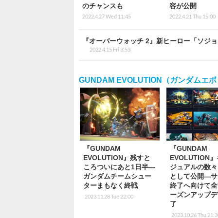
のチャンスも
容が公開
2022.4.27 Wed 11:45
2022.4.21 Thu 15:00
『オーバーウォッチ 2』新ヒーロー「ソジ
2022.4.15 Fri 3:53
GUNDAM EVOLUTION（ガンダム
『GUNDAM
『GUNDAM
EVOLUTION』残すと
EVOLUTION
ころついにあと1日半―
ジュアルの数々
ガンダムチームシュー
として公開―サ
ターまもなく終戦
終了へ向けて全
ーズンアップデ
2023.11.28 Tue 22:00
了
2023.10.26 Thu 21: