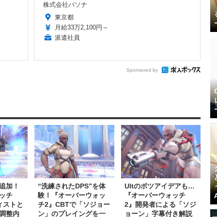
株式会社パソナ
東京都
月給33万2,100円～
派遣社員
Sponsored by
追加！
“洗練されたDPS”を体
Ultのボツアイデアも…
ッチ
験！『オーバーウォッ
『オーバーウォッチ
ィストと
チ2』CBTで「ソジョー
2』開発者による「ソジ
調整内
ン」のプレイングを一
ョーン」字幕付き解説