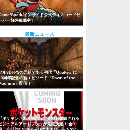
Game*Spark/インサイド公式ディスコードサ
ーバー好評稼働中！
最新ニュース
フル3DFPSの元祖である初代『Quake』に
30周年記念の新エピソード「Dawn of the
Machine」配信！
『ポケモン』未公開の設定資料も収録される
ビジュアルアートブックが発売決定！ 全3
冊、合計約1,500ページの大ボリュームでシ