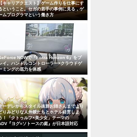
【キャリアクエスト】ゲーム作りを仕事にす
るということ。セガの若手の事例に見る，ゲ
ームプログラマという働き方
GeForce NOWで『Forza Horizon 6』をプ
レイ。ハンドルコントローラー×クラウドゲ
ーミングの底力を体感
クーデレからスタイル抜群お姉さんまでより
どりみどりな人外娘たちとホテル経営しよ
う！「クトゥルフ×美少女」テーマの
ADV『ヨグ=ソトースの庭』が日本語対応