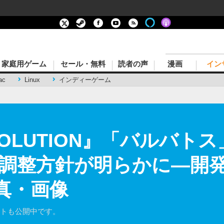
家庭用ゲーム
セール・無料
読者の声
漫画
イン
ac
Linux
インディーゲーム
EVOLUTION』「バルバ
調整方針が明らかに―開発
真・画像
ートも公開中です。