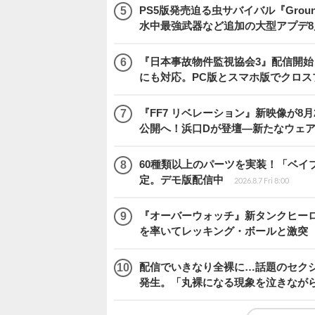
PS5版発売迫る虫サバイバル『Gro
水中最強武器など追加の大型アプデ8
『日本事故物件監視協会3』配信開
にも対応。PC版とスマホ版でクロス
『FF7 リベレーション』新映像が8月26日午
公開へ！浜口Dが登壇―新たなウェ
60種類以上のパーツを実装！「ベイブレ
定。デモ版配信中
2026.8.7 Fri 8:00
『オーバーウォッチ』新タンクヒーロー
を率いてレッキング・ボールと激突
配信でいきなり全裸に…話題のセク
発生。「丸裸になる現象を泣きなが