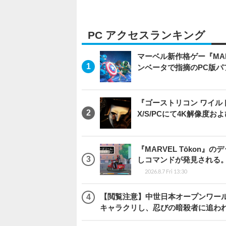
PC アクセスランキング
マーベル新作格ゲー『MARVEL
ンベータで指摘のPC版
『ゴーストリコン ワイルドラン
X/S/PCにて4K解像度お
『MARVEL Tōkon
しコマンドが発見される
2026.8.7 Fri 13:30
【閲覧注意】中世日本オープンワールドア
キャラクリし、忍びの暗殺者に追わ