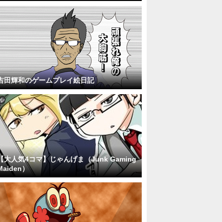
吉田輝和のゲームプレイ絵日記
【大人気4コマ】じゃんげま（Junk Gaming
Maiden）