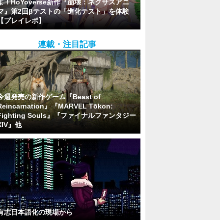
よ！HoYoverse新作『崩壊：ネクサスアニ
マ』第2回βテストの「進化テスト」を体験
【プレイレポ】
連載・注目記事
今週発売の新作ゲーム『Beast of
Reincarnation』『MARVEL Tōkon:
Fighting Souls』『ファイナルファンタジー
XIV』他
有志日本語化の現場から