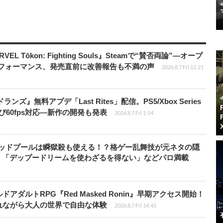
 Tōkon: Fighting Souls』Steamで“賛否両論”―オープ
パフォーマンス、発売直前に改善報告も不満の声
2026.8.7 Fri 12:21
ズ』無料アプデ「Last Rites」配信。PS5/Xbox Series
よび60fps対応―新作の開発も発表
2026.8.7 Fri 1:54
』のデッドプールは瞬獄殺も使える！？格ゲー乱舞技が元ネタの隠
。「デップードリームを使わざるを得ない」などパロ満載
ダルトRPG『Red Masked Ronin』早期アクセス開始！
れながら大人の世界で自由な体験
2026.8.7 Fri 14:45