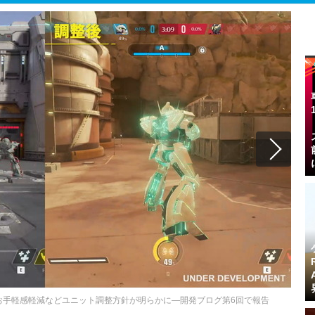
ス」のお手軽感軽減などユニット調整方針が明らかに―開発ブログ第6回で報告