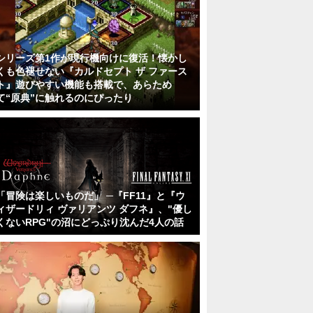
シリーズ第1作が現行機向けに復活！懐かし
くも色褪せない『カルドセプト ザ ファース
ト』遊びやすい機能も搭載で、あらため
て“原典”に触れるのにぴったり
「冒険は楽しいものだ」 ─『FF11』と『ウ
ィザードリィ ヴァリアンツ ダフネ』、"優し
くないRPG"の沼にどっぷり沈んだ4人の話