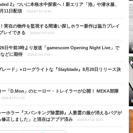
unded 2』ついに本格水中探索へ！新エリア「池」や潜水服、
月11日配信
2026.8.7 Fri 12:45
始！実在の物件を監視する間違い探しホラー新作は協力プレイ
プレイできる
2026.8.7 Fri 14:07
前3時より放送「gamescom Opening Night Live」で
アなどに期待
2026.8.7 Fri 7:45
ード」×ローグライトな『Slayblade』8月20日リリース決
「D.Mon」のヒーロー・トレイラーが公開！ MEKA部隊
2026.8.7 Fri 1:15
シーホラー『スパンキング除霊師』人妻霊の服が消えるバグが
ら修正しました」と現在はアプデ済み
2026.8.4 Tue 10:41