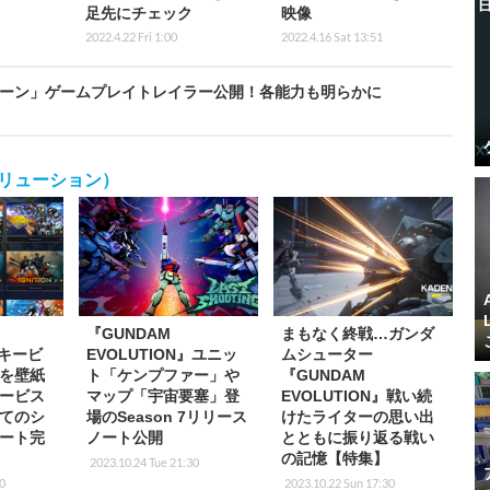
足先にチェック
映像
2022.4.22 Fri 1:00
2022.4.16 Sat 13:51
ョーン」ゲームプレイトレイラー公開！各能力も明らかに
エボリューション）
『GUNDAM
まもなく終戦…ガンダ
』キービ
EVOLUTION』ユニッ
ムシューター
を壁紙
ト「ケンプファー」や
『GUNDAM
ービス
マップ「宇宙要塞」登
EVOLUTION』戦い続
てのシ
場のSeason 7リリース
けたライターの思い出
ート完
ノート公開
とともに振り返る戦い
の記憶【特集】
2023.10.24 Tue 21:30
30
2023.10.22 Sun 17:30