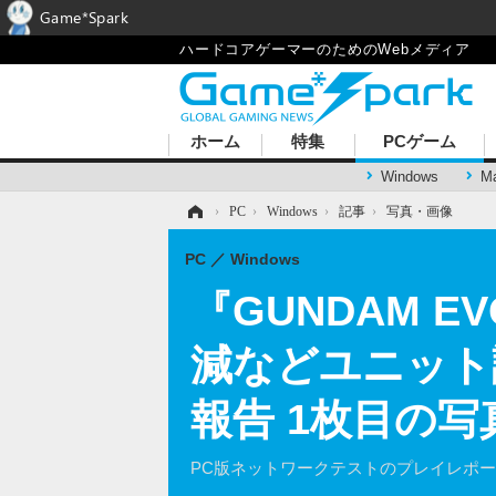
Game*Spark
ハードコアゲーマーのためのWebメディア
ホーム
特集
PCゲーム
Windows
M
ホーム
›
PC
›
Windows
›
記事
›
写真・画像
PC
Windows
『GUNDAM 
減などユニット
報告 1枚目の写
PC版ネットワークテストのプレイレポ