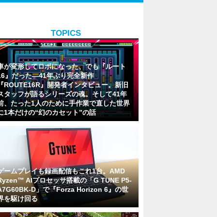
TOPICS
車が変形してロボになった、でも『ルート
16』だった―41年ぶり完全新作
『ROUTE16R』開発者インタビュー。新旧
スタッフが語るシリーズの魂。そして41年
前、たった1人のために手作業で直した世界
に1本だけの“幻のカセット”の話
ゲームプレイも録画配信もこれ1台。AMD
Ryzen™ AIプロセッサ搭載の「G TUNE P5-
A7G60BK-D」で『Forza Horizon 6』の世
界を駆け回る