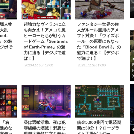
場人物
超強力なヴィランに立
ファンタジー世界の住
大乱
ち向かえ！アメコミ風
人がルール無用のアメ
ed:
ヒーローたちが戦うカ
フト対決！「ウィズボ
ion』の魅
ードゲーム『Sentinels
ール」の原案にもなっ
ジボで
of Earth-Prime』の魅
た『Blood Bowl 3』の
力に迫る【デジボで遊
魅力に迫る！【デジボ
ぼ！】
で遊ぼ！】
2023.4.16 Sun 19:00
2023.3.11 Sat 19:00
】「右」
昼は選挙活動、夜は犯
借金5,000兆円で返済期
進めな
罪組織の壊滅！邪悪な
間は30分！？ローグラ
索デッ
現職大統領に立ち向か
イト工場ビルダー