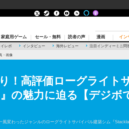
家庭用ゲーム
セール・無料
読者の声
漫画
イン
レイレポ
インタビュー
海外レビュー
注目インディーミニ問
真・画像
り！高評価ローグライト
ands』の魅力に迫る【デジボ
変わったジャンルのローグライトサバイバル建築シム『Stackla