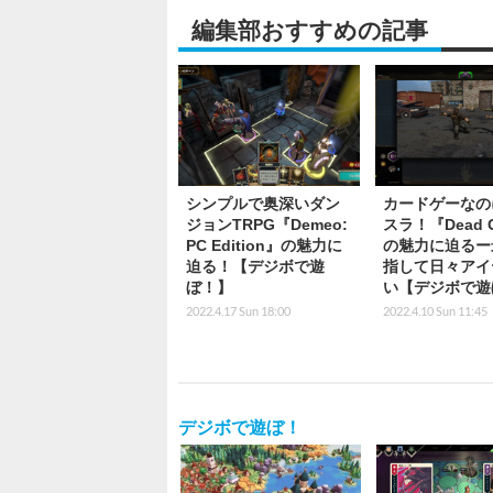
編集部おすすめの記事
シンプルで奥深いダン
カードゲーなの
ジョンTRPG『Demeo:
スラ！『Dead G
PC Edition』の魅力に
の魅力に迫るー
迫る！【デジボで遊
指して日々アイ
ぼ！】
い【デジボで遊
2022.4.17 Sun 18:00
2022.4.10 Sun 11:45
デジボで遊ぼ！