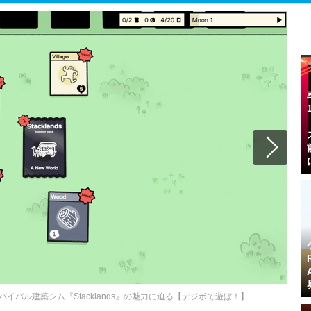
バル建築シム『Stacklands』の魅力に迫る【デジボで遊ぼ！】