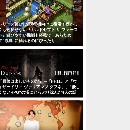
シリーズ第1作が現行機向けに復活！懐かし
くも色褪せない『カルドセプト ザ ファース
ト』遊びやすい機能も搭載で、あらため
て“原典”に触れるのにぴったり
「冒険は楽しいものだ」 ─『FF11』と『ウ
ィザードリィ ヴァリアンツ ダフネ』、"優し
くないRPG"の沼にどっぷり沈んだ4人の話