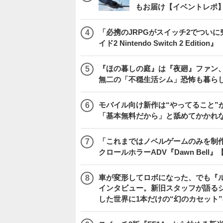
もお届け【イベントレポ
「必携のJRPGがスイッチ2でつい
イド2 Nintendo Switch 2 Edition』
『ほの暮しの庭』は『夜廻』ファン、
無二の「不穏生活シム」恐怖も暮ら
モバイル向け新作は“やってること”が
「基本無料だから」と舐めてかかれ
「これまではノベルゲームのみを制
クロールホラーADV『Dawn Bel
車が変形してロボになった、でも『ルー
インタビュー。新旧スタッフが語るシ
した世界に1本だけの“幻のカセット