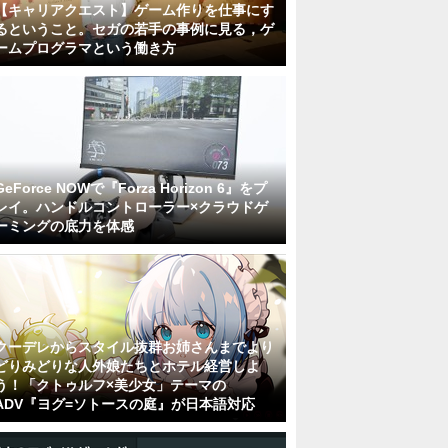
【キャリアクエスト】ゲーム作りを仕事にす
るということ。セガの若手の事例に見る，ゲ
ームプログラマという働き方
GeForce NOWで『Forza Horizon 6』をプ
レイ。ハンドルコントローラー×クラウドゲ
ーミングの底力を体感
クーデレからスタイル抜群お姉さんまでより
どりみどりな人外娘たちとホテル経営しよ
う！「クトゥルフ×美少女」テーマの
ADV『ヨグ=ソトースの庭』が日本語対応