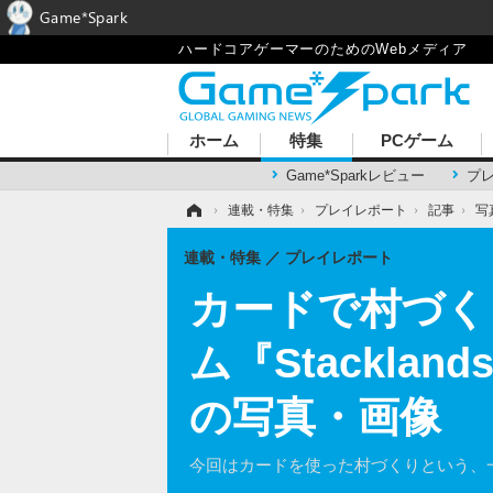
Game*Spark
ハードコアゲーマーのためのWebメディア
ホーム
特集
PCゲーム
Game*Sparkレビュー
プ
ホーム
›
連載・特集
›
プレイレポート
›
記事
›
写
連載・特集
プレイレポート
カードで村づく
ム『Stackl
の写真・画像
今回はカードを使った村づくりという、一風