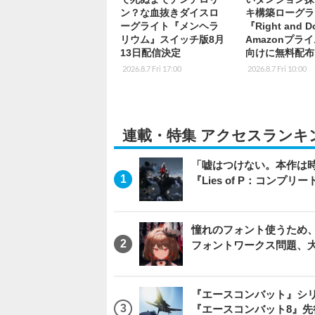
ン？な血抜きダイスロ
キ構築ローグラ
ーグライト『メンヘラ
『Right and 
リウム』スイッチ版8月
Amazonプラ
13日配信決定
向けに無料配布
2026.8.7 Fri 17:00
2026.8.7 Fri 10:00
連載・特集 アクセスランキ
「嘘はつけない。本作は
『Lies of P：コンプリ
憧れのフォント使うため、
フォントワークス問題、
『エースコンバット』シ
『エースコンバット8』