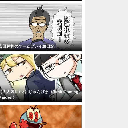
吉田輝和のゲームプレイ絵日記
【大人気4コマ】じゃんげま（Junk Gaming
Maiden）