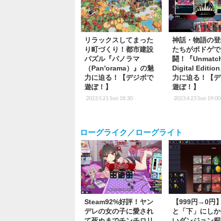
リラックスしてまった
神話・物語の登
り町づくり！都市建設
たちがボドゲで
パズル『パノラマ
闘！『Unmatch
（Pan'orama）』の魅
Digital Edit
力に迫る！【デジボで
力に迫る！【デ
遊ぼ！】
遊ぼ！】
2023.5.21 Sun 18:30
2023.4.23 Sun 19:00
ローグライク／ローグライト
Steam92%好評！ヤン
【999円→0円
デレの女の子に愛され
と「下」にしか
て死ぬまでチンチロリ
いダンジョン探