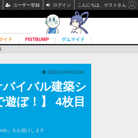
ユーザー登録
ログイン
こんにちは、ゲストさん
サイド
FISTBUMP
ゲムマイド
答
2022.4.29 Fri 21:00
サバイバル建築シ
で遊ぼ！】 4枚目
nds』をお届けします