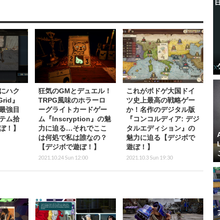
にハク
狂気のGMとデュエル！
これがボドゲ大国ドイ
rid』
TRPG風味のホラーロ
ツ史上最高の戦略ゲー
最強目
ーグライトカードゲー
か！名作のデジタル版
テム拾
ム『Inscryption』の魅
『コンコルディア: デジ
ぼ！】
力に迫る…それでここ
タルエディション』の
は何処で私は誰なの？
魅力に迫る【デジボで
【デジボで遊ぼ！】
遊ぼ！】
2021.10.24 Sun 12:00
2021.10.3 Sun 19:30