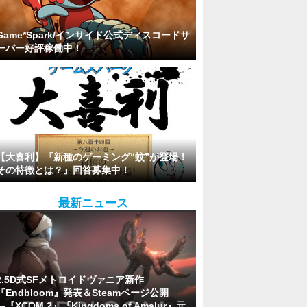
Game*Spark/インサイド公式ディスコードサ
ーバー好評稼働中！
【大喜利】『新種のゲーミング“蚊”が登場！
その特徴とは？』回答募集中！
最新ニュース
2.5D式SFメトロイドヴァニア新作
『Endbloom』発表＆Steamページ公開
―『XCOM 2』『Kingdoms of Amalur』元