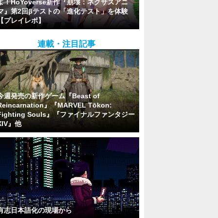
よ！HoYoverse新作『崩壊：ネクサスアニ
マ』第2回βテストの「進化テスト」を体験
【プレイレポ】
連載・注目記事
今週発売の新作ゲーム『Beast of
Reincarnation』『MARVEL Tōkon:
Fighting Souls』『ファイナルファンタジー
XIV』他
有志日本語化の現場から