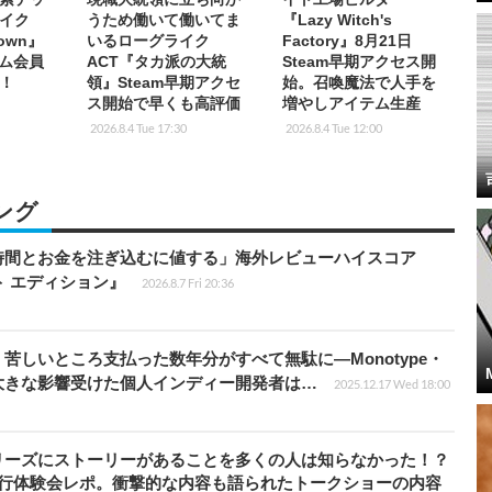
イク
うため働いて働いてま
『Lazy Witch's
Down』
いるローグライク
Factory』8月21日
イム会員
ACT『タカ派の大統
Steam早期アクセス開
！
領』Steam早期アクセ
始。召喚魔法で人手を
ス開始で早くも高評価
増やしアイテム生産
2026.8.4 Tue 17:30
2026.8.4 Tue 12:00
ング
時間とお金を注ぎ込むに値する」海外レビューハイスコア
ート エディション』
2026.8.7 Fri 20:36
苦しいところ支払った数年分がすべて無駄に―Monotype・
大きな影響受けた個人インディー開発者は…
2025.12.17 Wed 18:00
リーズにストーリーがあることを多くの人は知らなかった！？
先行体験会レポ。衝撃的な内容も語られたトークショーの内容