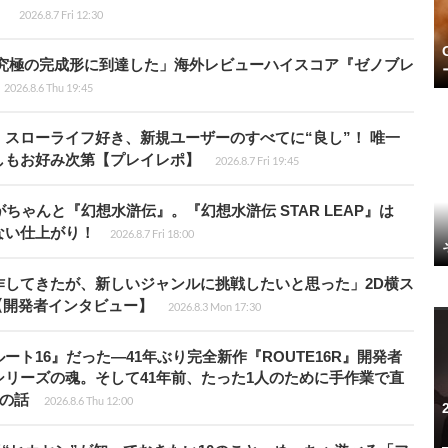
】
2026.8.7 Fri 12:30
に究極の完成形に到達した」海外レビューハイスコア『ゼノブレ
2026.8.6 Thu 19:45
スローライフ好き、新規ユーザーのすべてに“良し”！ 唯一
しもお好み次第【プレイレポ】
2026.8.7 Fri 19:45
ちゃんと『幻想水滸伝』。『幻想水滸伝 STAR LEAP』は
ない仕上がり！
2026.8.7 Fri 18:00
作してきたが、新しいジャンルに挑戦したいと思った」2D横ス
l』【開発者インタビュー】
2026.8.3 Mon 17:30
ト16』だった―41年ぶり完全新作『ROUTE16R』開発者
リーズの魂。そして41年前、たった1人のために手作業で直
”の話
2026.8.6 Thu 12:00