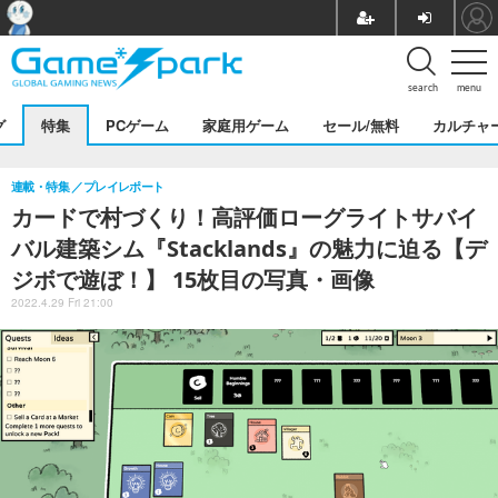
search
menu
グ
特集
PCゲーム
家庭用ゲーム
セール/無料
カルチャ
連載・特集
プレイレポート
カードで村づくり！高評価ローグライトサバイ
バル建築シム『Stacklands』の魅力に迫る【デ
ジボで遊ぼ！】 15枚目の写真・画像
2022.4.29 Fri 21:00