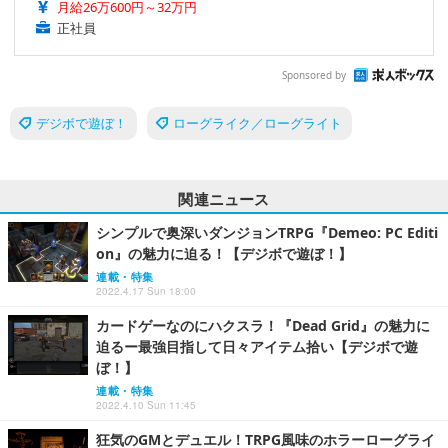
月給26万600円～32万円
正社員
Sponsored by
デジボで遊ぼ！
ローグライク／ローグライト
関連ニュース
シンプルで奥深いダンジョンTRPG『Demeo: PC Editi
on』の魅力に迫る！【デジボで遊ぼ！】
連載・特集
2022.4.17 Sun 18:00
カードゲーなのにハクスラ！『Dead Grid』の魅力に
迫るー最強目指して日々アイテム拾い【デジボで遊
ぼ！】
連載・特集
2022.4.10 Sun 11:45
狂気のGMとデュエル！TRPG風味のホラーローグライ