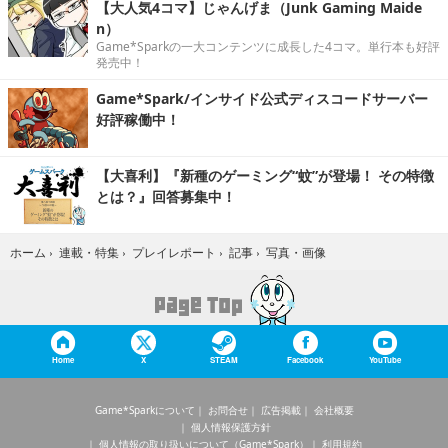
【大人気4コマ】じゃんげま（Junk Gaming Maide
n）
Game*Sparkの一大コンテンツに成長した4コマ。単行本も好評
発売中！
Game*Spark/インサイド公式ディスコードサーバー
好評稼働中！
【大喜利】『新種のゲーミング“蚊”が登場！ その特徴
とは？』回答募集中！
写真・画像
ホーム
›
連載・特集
›
プレイレポート
›
記事
›
Home
X
STEAM
Facebook
YouTube
Game*Sparkについて
お問合せ
広告掲載
会社概要
個人情報保護方針
個人情報の取り扱いについて（Game*Spark）
利用規約