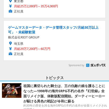
東京都
月給25万2,000円～35万4,000円
正社員
ゲームマスターデータ・データ管理スタッフ/月給30万以上
可」・未経験歓迎
株式会社RIOT GROUP
埼玉県
月給29万7,200円～60万円
正社員
Sponsored by
トピックス
祖国に裏切られた騎士は、王の仇敵の娘を護ることに
なった―1998年の海外SRPG不朽の名作『幻世録』全
面リメイク版、体験版配信開始。ダーティーヒーロー
が駆ける異色の戦記が令和に蘇る
約30年の歴史を誇る海外SRPGの不朽の名作が全面リメイクされ