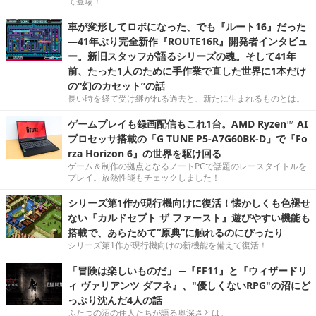
て登場！
車が変形してロボになった、でも『ルート16』だった
―41年ぶり完全新作『ROUTE16R』開発者インタビュ
ー。新旧スタッフが語るシリーズの魂。そして41年
前、たった1人のために手作業で直した世界に1本だけ
の“幻のカセット”の話
長い時を経て受け継がれる過去と、新たに生まれるものとは。
ゲームプレイも録画配信もこれ1台。AMD Ryzen™ AI
プロセッサ搭載の「G TUNE P5-A7G60BK-D」で『Fo
rza Horizon 6』の世界を駆け回る
ゲーム＆制作の拠点となるノートPCで話題のレースタイトルを
プレイ。放熱性能もチェックしました！
シリーズ第1作が現行機向けに復活！懐かしくも色褪せ
ない『カルドセプト ザ ファースト』遊びやすい機能も
搭載で、あらためて“原典”に触れるのにぴったり
シリーズ第1作が現行機向けの新機能を備えて復活！
「冒険は楽しいものだ」 ─『FF11』と『ウィザードリ
ィ ヴァリアンツ ダフネ』、"優しくないRPG"の沼にど
っぷり沈んだ4人の話
ふたつの沼の住人たちが語る奥深さとは。