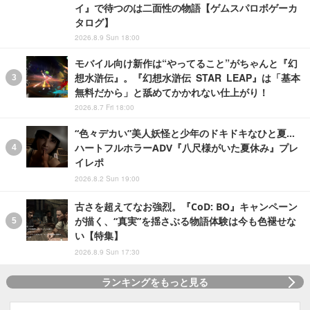
イ』で待つのは二面性の物語【ゲムスパロボゲーカ
タログ】
2026.8.9 Sun 18:00
モバイル向け新作は“やってること”がちゃんと『幻
想水滸伝』。『幻想水滸伝 STAR LEAP』は「基本
無料だから」と舐めてかかれない仕上がり！
2026.8.7 Fri 18:00
“色々デカい”美人妖怪と少年のドキドキなひと夏…
ハートフルホラーADV『八尺様がいた夏休み』プレ
イレポ
2026.8.2 Sun 19:00
古さを超えてなお強烈。『CoD: BO』キャンペーン
が描く、“真実”を揺さぶる物語体験は今も色褪せな
い【特集】
2026.8.9 Sun 17:30
ランキングをもっと見る