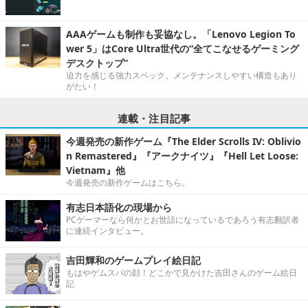
AAAゲームも制作も妥協なし。「Lenovo Legion To
wer 5」はCore Ultra世代の“全てこなせるゲーミング
デスクトップ”
迫力を感じる強力スペック。メンテナンスしやすい構造もあり
がたい！
連載・注目記事
今週発売の新作ゲーム『The Elder Scrolls IV: Oblivio
n Remastered』『アークナイツ』『Hell Let Loose:
Vietnam』他
今週発売の新作ゲームはこちら。
有志日本語化の現場から
PCゲーマーなら何かとお世話になっているであろう有志翻訳者
に連続インタビュー。
吉田輝和のゲームプレイ絵日記
もはやゲムスパの顔！どこかで見かけた吉田さんのゲーム絵日
記