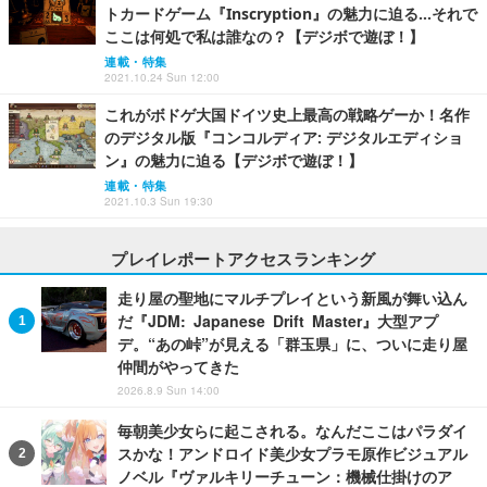
トカードゲーム『Inscryption』の魅力に迫る…それで
ここは何処で私は誰なの？【デジボで遊ぼ！】
連載・特集
2021.10.24 Sun 12:00
これがボドゲ大国ドイツ史上最高の戦略ゲーか！名作
のデジタル版『コンコルディア: デジタルエディショ
ン』の魅力に迫る【デジボで遊ぼ！】
連載・特集
2021.10.3 Sun 19:30
プレイレポートアクセスランキング
走り屋の聖地にマルチプレイという新風が舞い込ん
だ『JDM: Japanese Drift Master』大型アプ
デ。“あの峠”が見える「群玉県」に、ついに走り屋
仲間がやってきた
2026.8.9 Sun 14:00
毎朝美少女らに起こされる。なんだここはパラダイ
スかな！アンドロイド美少女プラモ原作ビジュアル
ノベル『ヴァルキリーチューン：機械仕掛けのア