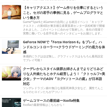
【キャリアクエスト】ゲーム作りを仕事にするという
こと。セガの若手の事例に見る，ゲームプログラマと
いう働き方
Game*Sparkと4Gamerの合同による就活イベント「キャリア
クエスト」の第4回が東京都立産業貿易センター浜松町館で開催
されました。このイベントに合わせて取材した、各社の現場で
実際に働いている若手社員へのインタビューをお届けします。
GeForce NOWで『Forza Horizon 6』をプレイ。ハ
ンドルコントローラー×クラウドゲーミングの底力を体
感
体感的にラグはほぼ無し。グラフィックスはもちろん最高設定
でプレイ可能！
クーデレからスタイル抜群お姉さんまでよりどりみど
りな人外娘たちとホテル経営しよう！「クトゥルフ×美
少女」テーマのADV『ヨグ=ソトースの庭』が日本語
対応
ツンデレドラゴン娘や無口な複眼死神美少女など、属性てんこ
もりのヒロインたちがアツい！
ゲームコマースの最前線ーXsolla特集
Xsollaの最新情報はこちらから！