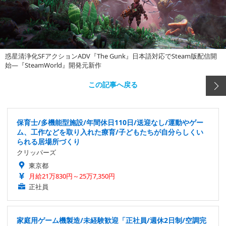
惑星清浄化SFアクションADV『The Gunk』日本語対応でSteam版配信開
始―『SteamWorld』開発元新作
この記事へ戻る
保育士/多機能型施設/年間休日110日/送迎なし/運動やゲー
ム、工作などを取り入れた療育/子どもたちが自分らしくい
られる居場所づくり
クリッパーズ
東京都
月給21万830円～25万7,350円
正社員
家庭用ゲーム機製造/未経験歓迎「正社員/週休2日制/空調完