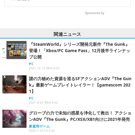
Sponsored by
関連ニュース
『SteamWorld』シリ―ズ開発元新作『The Gunk』
登場！「Xbox/PC Game Pass」12月後半ラインナッ
プ公開
PC
2021.12.15 Wed 6:00
謎の力秘めた資源を巡るSFアクションADV『The Gun
k』最新ゲームプレイトレイラー！【gamescom 202
1】
PC
2021.8.25 Wed 4:02
グローブの力で未知の惑星を浄化して救出！ アクショ
ンADV『The Gunk』PC/XSX/XB1向けに2021年発売
家庭用ゲーム
2020.7.24 Fri 3:40