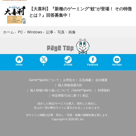
【大喜利】『新種のゲーミング“蚊”が登場！ その特徴
とは？』回答募集中！
写真・画像
ホーム
›
PC
›
Windows
›
記事
›
Home
X
STEAM
Facebook
YouTube
Game*Sparkについて
お問合せ
広告掲載
会社概要
個人情報保護方針
個人情報の取り扱いについて（Game*Spark）
利用規約
特定商取引法に基づく表記
紹介した商品/サービスを購入、契約した場合に、
売上の一部が弊社サイトに還元されることがあります。
当サイトに掲載の記事・見出し・写真・画像の無断転載を禁じます。
Copyright © 2026 IID, Inc.