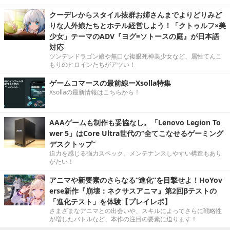
クーデレからスタイル抜群お姉さんまでよりどりみど
りな人外娘たちとホテル経営しよう！「クトゥルフ×美
少女」テーマのADV『ヨグ=ソトースの庭』が日本語
対応
ツンデレドラゴン娘や無口な複眼死神美少女など、属性てんこ
もりのヒロインたちがアツい！
ゲームコマースの最前線ーXsolla特集
Xsollaの最新情報はこちらから！
AAAゲームも制作も妥協なし。「Lenovo Legion To
wer 5」はCore Ultra世代の“全てこなせるゲーミング
デスクトップ”
迫力を感じる強力スペック。メンテナンスしやすい構造もあり
がたい！
アニマや新要素のさらなる“進化”を目撃せよ！HoYov
erse新作『崩壊：ネクサスアニマ』第2回βテストの
「進化テスト」を体験【プレイレポ】
さまざまなアニマとの出会いや、スキルによってさらに戦略性
が増したバトルなど、本作の注目の要素に迫ります！