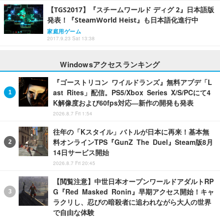
【TGS2017】『スチームワールド ディグ 2』日本語版
発表！『SteamWorld Heist』も日本語化進行中
家庭用ゲーム
2017.9.23 Sat 13:38
Windowsアクセスランキング
『ゴーストリコン ワイルドランズ』無料アプデ「L
ast Rites」配信。PS5/Xbox Series X/S/PCにて4
K解像度および60fps対応―新作の開発も発表
2026.8.7 Fri 1:54
往年の「Kスタイル」バトルが日本に再来！基本無
料オンラインTPS『GunZ The Duel』Steam版8月
14日サービス開始
2026.8.7 Fri 20:45
【閲覧注意】中世日本オープンワールドアダルトRP
G『Red Masked Ronin』早期アクセス開始！キャ
ラクリし、忍びの暗殺者に追われながら大人の世界
で自由な体験