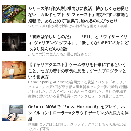
シリーズ第1作が現行機向けに復活！懐かしくも色褪せ
ない『カルドセプト ザ ファースト』遊びやすい機能も
搭載で、あらためて“原典”に触れるのにぴったり
シリーズ第1作が現行機向けの新機能を備えて復活！
「冒険は楽しいものだ」 ─『FF11』と『ウィザードリ
ィ ヴァリアンツ ダフネ』、"優しくないRPG"の沼にど
っぷり沈んだ4人の話
ふたつの沼の住人たちが語る奥深さとは。
【キャリアクエスト】ゲーム作りを仕事にするという
こと。セガの若手の事例に見る，ゲームプログラマと
いう働き方
Game*Sparkと4Gamerの合同による就活イベント「キャリア
クエスト」の第4回が東京都立産業貿易センター浜松町館で開催
されました。このイベントに合わせて取材した、各社の現場で
実際に働いている若手社員へのインタビューをお届けします。
GeForce NOWで『Forza Horizon 6』をプレイ。ハ
ンドルコントローラー×クラウドゲーミングの底力を体
感
体感的にラグはほぼ無し。グラフィックスはもちろん最高設定
でプレイ可能！