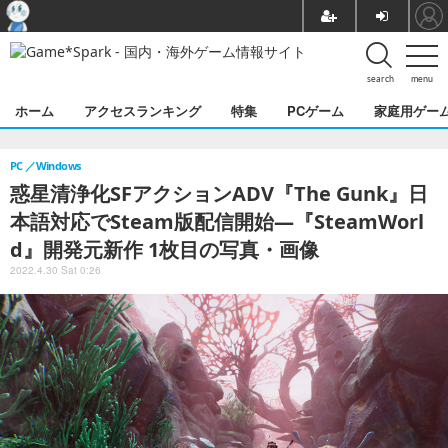
search
menu
ホーム
アクセスランキング
特集
PCゲーム
家庭用ゲー
PC
Windows
惑星清浄化SFアクションADV『The Gunk』日
本語対応でSteam版配信開始―『SteamWorl
d』開発元新作 1枚目の写真・画像
2022.4.30 Sat 0:26