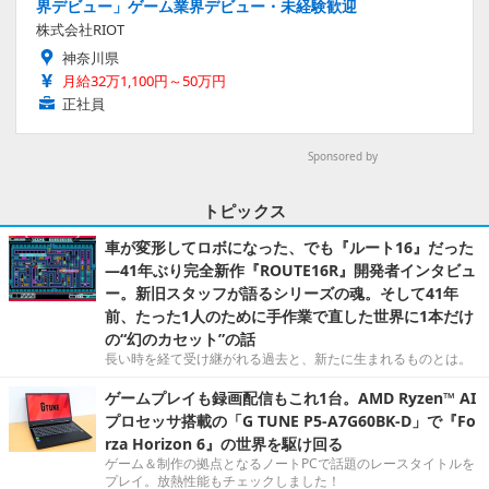
界デビュー」ゲーム業界デビュー・未経験歓迎
株式会社RIOT
神奈川県
月給32万1,100円～50万円
正社員
Sponsored by
トピックス
車が変形してロボになった、でも『ルート16』だった
―41年ぶり完全新作『ROUTE16R』開発者インタビュ
ー。新旧スタッフが語るシリーズの魂。そして41年
前、たった1人のために手作業で直した世界に1本だけ
の“幻のカセット”の話
長い時を経て受け継がれる過去と、新たに生まれるものとは。
ゲームプレイも録画配信もこれ1台。AMD Ryzen™ AI
プロセッサ搭載の「G TUNE P5-A7G60BK-D」で『Fo
rza Horizon 6』の世界を駆け回る
ゲーム＆制作の拠点となるノートPCで話題のレースタイトルを
プレイ。放熱性能もチェックしました！