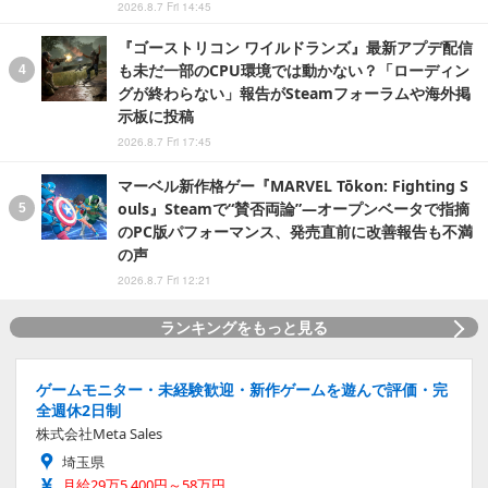
2026.8.7 Fri 14:45
『ゴーストリコン ワイルドランズ』最新アプデ配信
も未だ一部のCPU環境では動かない？「ローディン
グが終わらない」報告がSteamフォーラムや海外掲
示板に投稿
2026.8.7 Fri 17:45
マーベル新作格ゲー『MARVEL Tōkon: Fighting S
ouls』Steamで“賛否両論”―オープンベータで指摘
のPC版パフォーマンス、発売直前に改善報告も不満
の声
2026.8.7 Fri 12:21
ランキングをもっと見る
ゲームモニター・未経験歓迎・新作ゲームを遊んで評価・完
全週休2日制
株式会社Meta Sales
埼玉県
月給29万5,400円～58万円