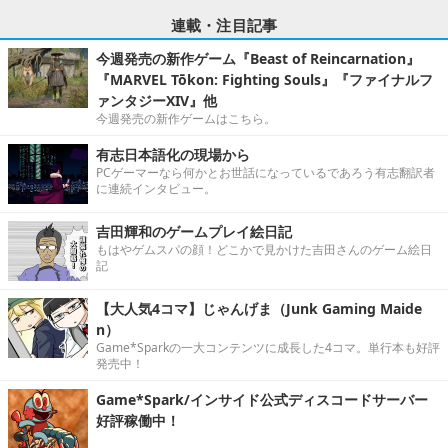
連載・注目記事
今週発売の新作ゲーム『Beast of Reincarnation』
『MARVEL Tōkon: Fighting Souls』『ファイナルフ
ァンタジーXIV』他
今週発売の新作ゲームはこちら。
有志日本語化の現場から
PCゲーマーなら何かとお世話になっているであろう有志翻訳者
に連続インタビュー。
吉田輝和のゲームプレイ絵日記
もはやゲムスパの顔！どこかで見かけた吉田さんのゲーム絵日
記
【大人気4コマ】じゃんげま（Junk Gaming Maide
n）
Game*Sparkの一大コンテンツに成長した4コマ。単行本も好評
発売中！
Game*Spark/インサイド公式ディスコードサーバー
好評稼働中！