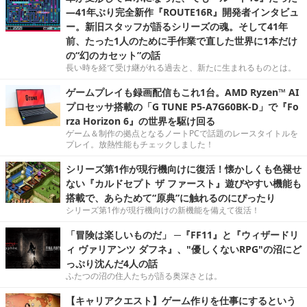
―41年ぶり完全新作『ROUTE16R』開発者インタビュ
ー。新旧スタッフが語るシリーズの魂。そして41年
前、たった1人のために手作業で直した世界に1本だけ
の“幻のカセット”の話
長い時を経て受け継がれる過去と、新たに生まれるものとは。
ゲームプレイも録画配信もこれ1台。AMD Ryzen™ AI
プロセッサ搭載の「G TUNE P5-A7G60BK-D」で『Fo
rza Horizon 6』の世界を駆け回る
ゲーム＆制作の拠点となるノートPCで話題のレースタイトルを
プレイ。放熱性能もチェックしました！
シリーズ第1作が現行機向けに復活！懐かしくも色褪せ
ない『カルドセプト ザ ファースト』遊びやすい機能も
搭載で、あらためて“原典”に触れるのにぴったり
シリーズ第1作が現行機向けの新機能を備えて復活！
「冒険は楽しいものだ」 ─『FF11』と『ウィザードリ
ィ ヴァリアンツ ダフネ』、"優しくないRPG"の沼にど
っぷり沈んだ4人の話
ふたつの沼の住人たちが語る奥深さとは。
【キャリアクエスト】ゲーム作りを仕事にするという