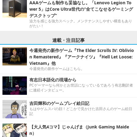
AAAゲームも制作も妥協なし。「Lenovo Legion To
wer 5」はCore Ultra世代の“全てこなせるゲーミング
デスクトップ”
迫力を感じる強力スペック。メンテナンスしやすい構造もあり
がたい！
連載・注目記事
今週発売の新作ゲーム『The Elder Scrolls IV: Oblivio
n Remastered』『アークナイツ』『Hell Let Loose:
Vietnam』他
今週発売の新作ゲームはこちら。
有志日本語化の現場から
PCゲーマーなら何かとお世話になっているであろう有志翻訳者
に連続インタビュー。
吉田輝和のゲームプレイ絵日記
もはやゲムスパの顔！どこかで見かけた吉田さんのゲーム絵日
記
【大人気4コマ】じゃんげま（Junk Gaming Maide
n）