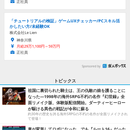
正社員
「チュートリアルの検証」ゲームUXチェッカー/PCスキル活
かしたい方/未経験OK
株式会社Le Lien
神奈川県
月給29万1,100円～59万円
正社員
Sponsored by
トピックス
祖国に裏切られた騎士は、王の仇敵の娘を護ることに
なった―1998年の海外SRPG不朽の名作『幻世録』全
面リメイク版、体験版配信開始。ダーティーヒーロー
が駆ける異色の戦記が令和に蘇る
約30年の歴史を誇る海外SRPGの不朽の名作が全面リメイクされ
て登場！
車が変形してロボになった、でも『ルート16』だった