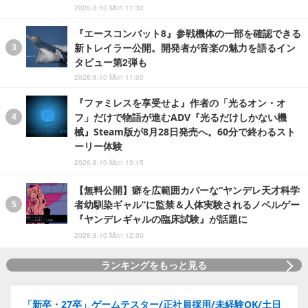
2026.8.10 Mon 11:30
『エースコンバット8』参戦機体の一部を確認できる
新トレイラー公開。開発者が音楽の魅力を語るイン
タビュー第2弾も
2026.8.10 Mon 11:00
『ファミレスを享受せよ』作者の「光るオン・オ
フ」だけで物語が進むADV『光るだけしかない機
械』Steam版が8月28日発売へ。60分で終わるスト
ーリー体験
2026.8.10 Mon 10:15
【無料公開】癖を広範囲カバーな“ヤンデレ天才科学
者幼馴染ギャル”に監禁＆人体実験されるノベルゲー
『ヤンデレギャルの臨床試験』が話題に
2026.8.10 Mon 12:00
ランキングをもっと見る
「新卒・27卒」ゲームテスター/正社員採用/未経験OK/土日