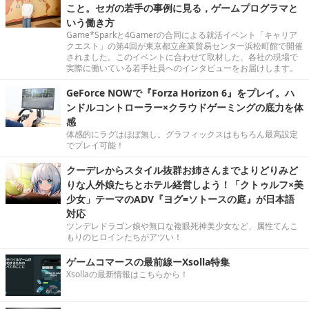
こと。セガの若手の事例に見る，ゲームプログラマと
いう働き方
Game*Sparkと4Gamerの合同による就活イベント「キャリア
クエスト」の第4回が東京都立産業貿易センター浜松町館で開催
されました。このイベントに合わせて取材した、各社の現場で
実際に働いている若手社員へのインタビューをお届けします。
GeForce NOWで『Forza Horizon 6』をプレイ。ハ
ンドルコントローラー×クラウドゲーミングの底力を体
感
体感的にラグはほぼ無し。グラフィックスはもちろん最高設定
でプレイ可能！
クーデレからスタイル抜群お姉さんまでよりどりみど
りな人外娘たちとホテル経営しよう！「クトゥルフ×美
少女」テーマのADV『ヨグ=ソトースの庭』が日本語
対応
ツンデレドラゴン娘や無口な複眼死神美少女など、属性てんこ
もりのヒロインたちがアツい！
ゲームコマースの最前線ーXsolla特集
Xsollaの最新情報はこちらから！