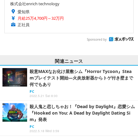
株式会社enrich technology
愛知県
月給25万4,700円～32万円
正社員
Sponsored by
関連ニュース
殺意MAXなお化け屋敷シム『Horror Tycoon』Stea
mプレイテスト開始―火炎放射器からトゲ付き壁まで
何でもあり
PC
2022.5.21 Sat 8:00
殺人鬼と恋しちゃお！『Dead by Daylight』恋愛シム
『Hooked on You: A Dead by Daylight Dating Si
m』発表
PC
2022.5.18 Wed 3:59