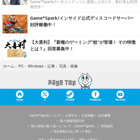
Game*Sparkの一大コンテンツに成長した4コマ。単行本も好評
発売中！
Game*Spark/インサイド公式ディスコードサーバー
好評稼働中！
【大喜利】『新種のゲーミング“蚊”が登場！ その特徴
とは？』回答募集中！
写真・画像
ホーム
›
PC
›
Windows
›
記事
›
Home
X
STEAM
Facebook
YouTube
Game*Sparkについて
お問合せ
広告掲載
会社概要
個人情報保護方針
個人情報の取り扱いについて（Game*Spark）
利用規約
特定商取引法に基づく表記
紹介した商品/サービスを購入、契約した場合に、