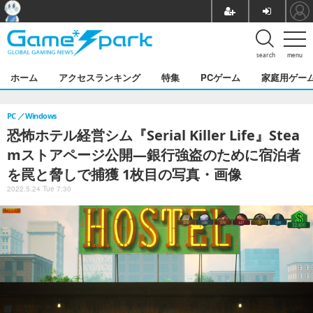
search
menu
ホーム
アクセスランキング
特集
PCゲーム
家庭用ゲー
PC
Windows
恐怖ホテル経営シム『Serial Killer Life』Stea
mストアページ公開―銀行強盗のために宿泊者
を罠と脅しで捕獲 1枚目の写真・画像
2022.5.24 Tue 7:30