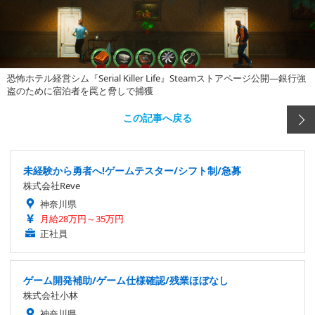
恐怖ホテル経営シム『Serial Killer Life』Steamストアページ公開―銀行強
盗のために宿泊者を罠と脅しで捕獲
この記事へ戻る
未経験から勇者へ!ゲームテスター/シフト制/急募
株式会社Reve
神奈川県
月給28万円～35万円
正社員
ゲーム開発補助/ゲーム仕様確認/残業ほぼなし
株式会社小林
神奈川県