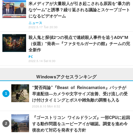
米メディアが大量殺人が引き起こされる原因を“暴力的
なゲーム”と誘導？繰り返される議論とスケープゴート
になるビデオゲーム
ニュース
2022.5.17 Tue 20:30
殺人鬼と探偵2つの視点で連続殺人事件を追うADV“M
（仮題）”発表―『ファタモルガーナの館』チームの完
全新作
PC
2022.5.14 Sat 6:30
Windowsアクセスランキング
“賛否両論”『Beast of Reincarnation』パッチが
早速配信―カメラや文字サイズ改善、受け流しの受
け付けタイミングとボスや雑魚敵の調整も入る
2026.8.10 Mon 8:52
『ゴーストリコン ワイルドランズ』一部CPUに起因
する動作問題をユービーアイが確認。調査を進め今
後改めて対応を発表する方針