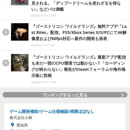
見される。「デップードリームを使わざるを得な
い」などパロ満載
2026.8.7 Fri 13:30
『ゴーストリコン ワイルドランズ』無料アプデ「La
st Rites」配信。PS5/Xbox Series X/S/PCにて4K解
像度および60fps対応―新作の開発も発表
2026.8.7 Fri 1:54
『ゴーストリコン ワイルドランズ』最新アプデ配信
も未だ一部のCPU環境では動かない？「ローディン
グが終わらない」報告がSteamフォーラムや海外掲
示板に投稿
2026.8.7 Fri 17:45
ランキングをもっと見る
ゲーム開発補助/ゲーム仕様確認/残業ほぼなし
株式会社小林
愛知県