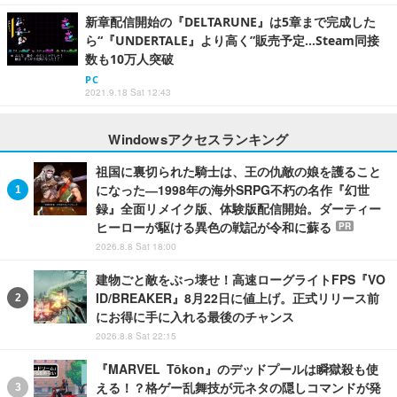
新章配信開始の『DELTARUNE』は5章まで完成した
ら“『UNDERTALE』より高く”販売予定…Steam同接
数も10万人突破
PC
2021.9.18 Sat 12:43
Windowsアクセスランキング
祖国に裏切られた騎士は、王の仇敵の娘を護ること
になった―1998年の海外SRPG不朽の名作『幻世
録』全面リメイク版、体験版配信開始。ダーティー
ヒーローが駆ける異色の戦記が令和に蘇る
PR
2026.8.8 Sat 18:00
建物ごと敵をぶっ壊せ！高速ローグライトFPS『VO
ID/BREAKER』8月22日に値上げ。正式リリース前
にお得に手に入れる最後のチャンス
2026.8.8 Sat 22:15
『MARVEL Tōkon』のデッドプールは瞬獄殺も使
える！？格ゲー乱舞技が元ネタの隠しコマンドが発