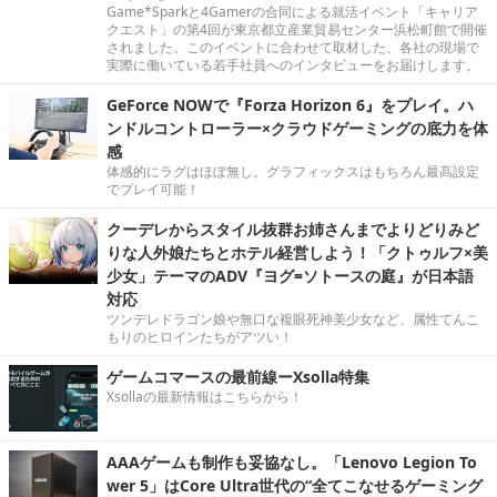
Game*Sparkと4Gamerの合同による就活イベント「キャリア
クエスト」の第4回が東京都立産業貿易センター浜松町館で開催
されました。このイベントに合わせて取材した、各社の現場で
実際に働いている若手社員へのインタビューをお届けします。
GeForce NOWで『Forza Horizon 6』をプレイ。ハ
ンドルコントローラー×クラウドゲーミングの底力を体
感
体感的にラグはほぼ無し。グラフィックスはもちろん最高設定
でプレイ可能！
クーデレからスタイル抜群お姉さんまでよりどりみど
りな人外娘たちとホテル経営しよう！「クトゥルフ×美
少女」テーマのADV『ヨグ=ソトースの庭』が日本語
対応
ツンデレドラゴン娘や無口な複眼死神美少女など、属性てんこ
もりのヒロインたちがアツい！
ゲームコマースの最前線ーXsolla特集
Xsollaの最新情報はこちらから！
AAAゲームも制作も妥協なし。「Lenovo Legion To
wer 5」はCore Ultra世代の“全てこなせるゲーミング