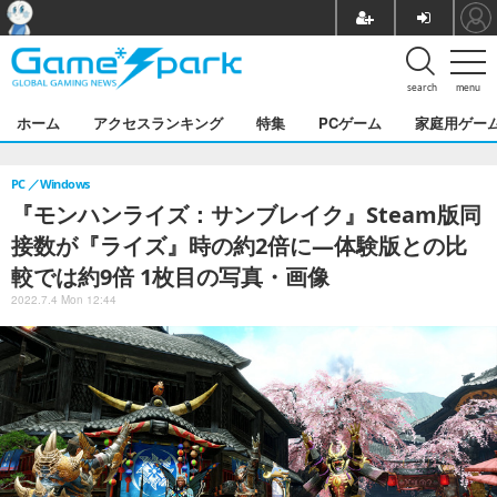
search
menu
ホーム
アクセスランキング
特集
PCゲーム
家庭用ゲー
PC
Windows
『モンハンライズ：サンブレイク』Steam版同
接数が『ライズ』時の約2倍に―体験版との比
較では約9倍 1枚目の写真・画像
2022.7.4 Mon 12:44