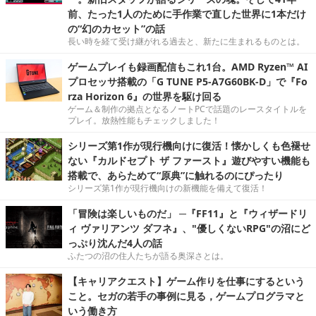
前、たった1人のために手作業で直した世界に1本だけ
の“幻のカセット”の話
長い時を経て受け継がれる過去と、新たに生まれるものとは。
ゲームプレイも録画配信もこれ1台。AMD Ryzen™ AI
プロセッサ搭載の「G TUNE P5-A7G60BK-D」で『Fo
rza Horizon 6』の世界を駆け回る
ゲーム＆制作の拠点となるノートPCで話題のレースタイトルを
プレイ。放熱性能もチェックしました！
シリーズ第1作が現行機向けに復活！懐かしくも色褪せ
ない『カルドセプト ザ ファースト』遊びやすい機能も
搭載で、あらためて“原典”に触れるのにぴったり
シリーズ第1作が現行機向けの新機能を備えて復活！
「冒険は楽しいものだ」 ─『FF11』と『ウィザードリ
ィ ヴァリアンツ ダフネ』、"優しくないRPG"の沼にど
っぷり沈んだ4人の話
ふたつの沼の住人たちが語る奥深さとは。
【キャリアクエスト】ゲーム作りを仕事にするという
こと。セガの若手の事例に見る，ゲームプログラマと
いう働き方