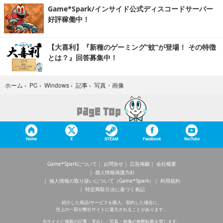
Game*Spark/インサイド公式ディスコードサーバー
好評稼働中！
【大喜利】『新種のゲーミング“蚊”が登場！ その特徴
とは？』回答募集中！
写真・画像
ホーム
›
PC
›
Windows
›
記事
›
Home
X
STEAM
Facebook
YouTube
Game*Sparkについて
お問合せ
広告掲載
会社概要
個人情報保護方針
個人情報の取り扱いについて（Game*Spark）
利用規約
特定商取引法に基づく表記
紹介した商品/サービスを購入、契約した場合に、
売上の一部が弊社サイトに還元されることがあります。
当サイトに掲載の記事・見出し・写真・画像の無断転載を禁じます。