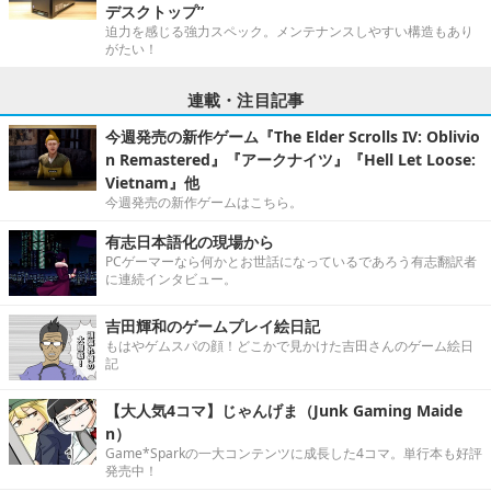
デスクトップ”
迫力を感じる強力スペック。メンテナンスしやすい構造もあり
がたい！
連載・注目記事
今週発売の新作ゲーム『The Elder Scrolls IV: Oblivio
n Remastered』『アークナイツ』『Hell Let Loose:
Vietnam』他
今週発売の新作ゲームはこちら。
有志日本語化の現場から
PCゲーマーなら何かとお世話になっているであろう有志翻訳者
に連続インタビュー。
吉田輝和のゲームプレイ絵日記
もはやゲムスパの顔！どこかで見かけた吉田さんのゲーム絵日
記
【大人気4コマ】じゃんげま（Junk Gaming Maide
n）
Game*Sparkの一大コンテンツに成長した4コマ。単行本も好評
発売中！