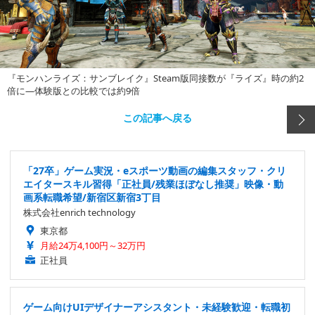
『モンハンライズ：サンブレイク』Steam版同接数が『ライズ』時の約2
倍に―体験版との比較では約9倍
この記事へ戻る
「27卒」ゲーム実況・eスポーツ動画の編集スタッフ・クリ
エイタースキル習得「正社員/残業ほぼなし推奨」映像・動
画系転職希望/新宿区新宿3丁目
株式会社enrich technology
東京都
月給24万4,100円～32万円
正社員
ゲーム向けUIデザイナーアシスタント・未経験歓迎・転職初