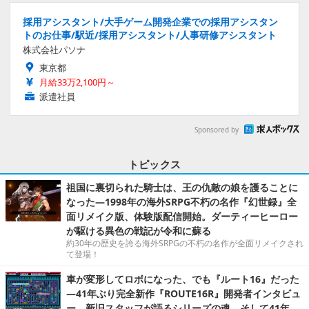
採用アシスタント/大手ゲーム開発企業での採用アシスタン
トのお仕事/駅近/採用アシスタント/人事研修アシスタント
株式会社パソナ
東京都
月給33万2,100円～
派遣社員
Sponsored by
トピックス
祖国に裏切られた騎士は、王の仇敵の娘を護ることに
なった―1998年の海外SRPG不朽の名作『幻世録』全
面リメイク版、体験版配信開始。ダーティーヒーロー
が駆ける異色の戦記が令和に蘇る
約30年の歴史を誇る海外SRPGの不朽の名作が全面リメイクされ
て登場！
車が変形してロボになった、でも『ルート16』だった
―41年ぶり完全新作『ROUTE16R』開発者インタビュ
ー。新旧スタッフが語るシリーズの魂。そして41年