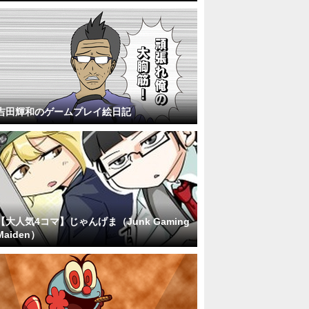
吉田輝和のゲームプレイ絵日記
【大人気4コマ】じゃんげま（Junk Gaming
Maiden）