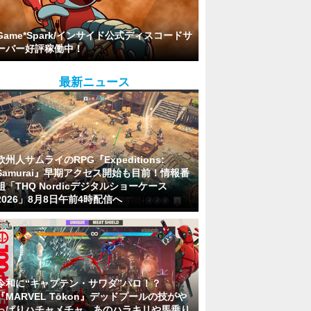
Game*Spark/インサイド公式ディスコードサ
ーバー好評稼働中！
最新ニュース
欧州人サムライのRPG『Expeditions:
Samurai』早期アクセス開始も目前！情報番
組「THQ Nordicデジタルショーケース
2026」8月8日午前4時配信へ
令和に“キャプテン・サワダ”パロ！？
『MARVEL Tōkon』デッドプールの技がや
っぱりハチャメチャ。あのハラキリや馬乗り