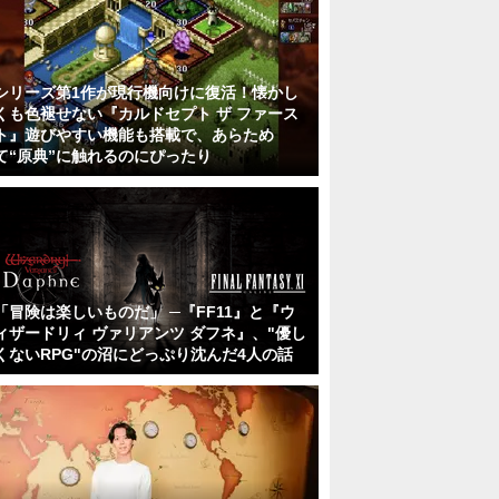
シリーズ第1作が現行機向けに復活！懐かし
くも色褪せない『カルドセプト ザ ファース
ト』遊びやすい機能も搭載で、あらため
て“原典”に触れるのにぴったり
「冒険は楽しいものだ」 ─『FF11』と『ウ
ィザードリィ ヴァリアンツ ダフネ』、"優し
くないRPG"の沼にどっぷり沈んだ4人の話