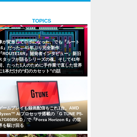
TOPICS
車が変形してロボになった、でも『ルート
16』だった―41年ぶり完全新作
『ROUTE16R』開発者インタビュー。新旧
スタッフが語るシリーズの魂。そして41年
前、たった1人のために手作業で直した世界
に1本だけの“幻のカセット”の話
ゲームプレイも録画配信もこれ1台。AMD
Ryzen™ AIプロセッサ搭載の「G TUNE P5-
A7G60BK-D」で『Forza Horizon 6』の世
界を駆け回る