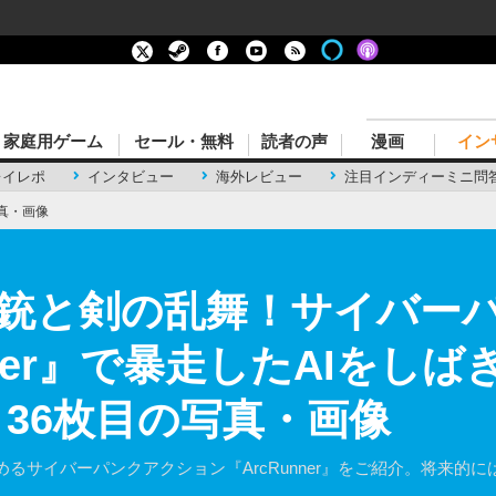
家庭用ゲーム
セール・無料
読者の声
漫画
イン
レイレポ
インタビュー
海外レビュー
注目インディーミニ問
真・画像
銃と剣の乱舞！サイバー
unner』で暴走したAIをし
 36枚目の写真・画像
るサイバーパンクアクション『ArcRunner』をご紹介。将来的