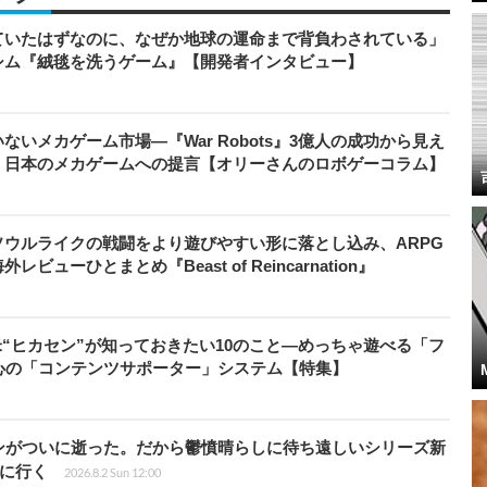
ていたはずなのに、なぜか地球の運命まで背負わされている」
シム『絨毯を洗うゲーム』【開発者インタビュー】
いメカゲーム市場―『War Robots』3億人の成功から見え
、日本のメカゲームへの提言【オリーさんのロボゲーコラム】
ウルライクの戦闘をより遊びやすい形に落とし込み、ARPG
ューひとまとめ『Beast of Reincarnation』
米“ヒカセン”が知っておきたい10のこと―めっちゃ遊べる「フ
心の「コンテンツサポーター」システム【特集】
ンがついに逝った。だから鬱憤晴らしに待ち遠しいシリーズ新
6』に行く
2026.8.2 Sun 12:00