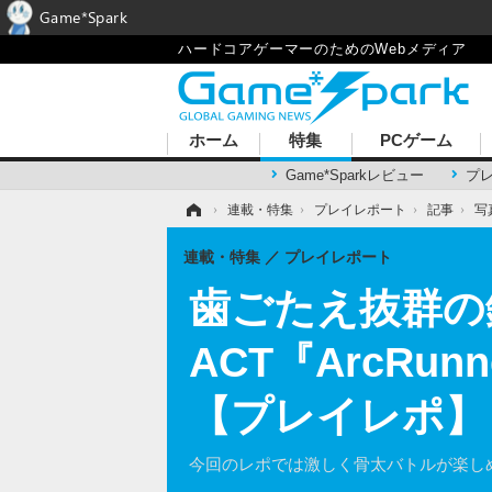
Game*Spark
ハードコアゲーマーのためのWebメディア
ホーム
特集
PCゲーム
Game*Sparkレビュー
プ
ホーム
›
連載・特集
›
プレイレポート
›
記事
›
写
連載・特集
プレイレポート
歯ごたえ抜群の
ACT『ArcR
【プレイレポ】
今回のレポでは激しく骨太バトルが楽しめ