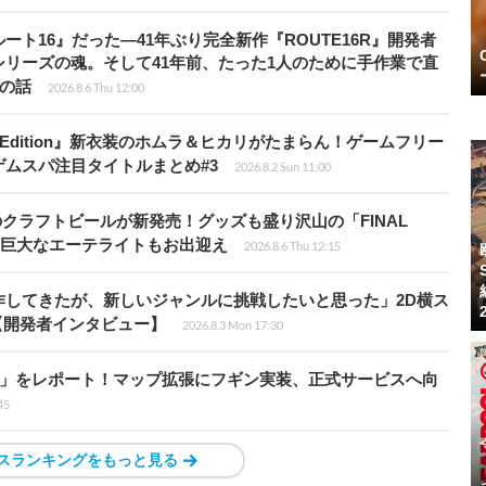
ト16』だった―41年ぶり完全新作『ROUTE16R』開発者
リーズの魂。そして41年前、たった1人のために手作業で直
”の話
2026.8.6 Thu 12:00
ch 2 Edition』新衣装のホムラ＆ヒカリがたまらん！ゲームフリー
ムスパ注目タイトルまとめ#3
2026.8.2 Sun 11:00
のクラフトビールが新発売！グッズも盛り沢山の「FINAL
P」では巨大なエーテライトもお出迎え
2026.8.6 Thu 12:15
作してきたが、新しいジャンルに挑戦したいと思った」2D横ス
l』【開発者インタビュー】
2026.8.3 Mon 17:30
ト」をレポート！マップ拡張にフギン実装、正式サービスへ向
45
スランキングをもっと見る