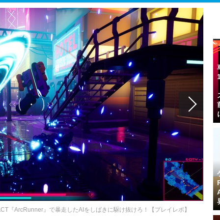
『ArcRunner』で暴走したAIをしばきに駆け抜けろ！【プレイレポ】