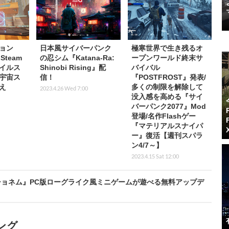
ョン
日本風サイバーパンク
極寒世界で生き残るオ
Steam
の忍シム『Katana-Ra:
ープンワールド終末サ
イルス
Shinobi Rising』配
バイバル
宇宙ス
信！
『POSTFROST』発表/
え
多くの制限を解除して
2023.4.26 Wed 7:00
没入感を高める『サイ
バーパンク2077』Mod
登場/名作Flashゲー
『マテリアルスナイパ
ー』復活【週刊スパラ
ン4/7～】
2023.4.15 Sat 12:00
ショネム』PC版ローグライク風ミニゲームが遊べる無料アップデ
ング