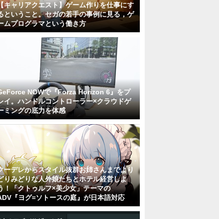
【キャリアクエスト】ゲーム作りを仕事にす
るということ。セガの若手の事例に見る，ゲ
ームプログラマという働き方
GeForce NOWで『Forza Horizon 6』をプ
レイ。ハンドルコントローラー×クラウドゲ
ーミングの底力を体感
クーデレからスタイル抜群お姉さんまでより
どりみどりな人外娘たちとホテル経営しよ
う！「クトゥルフ×美少女」テーマの
ADV『ヨグ=ソトースの庭』が日本語対応