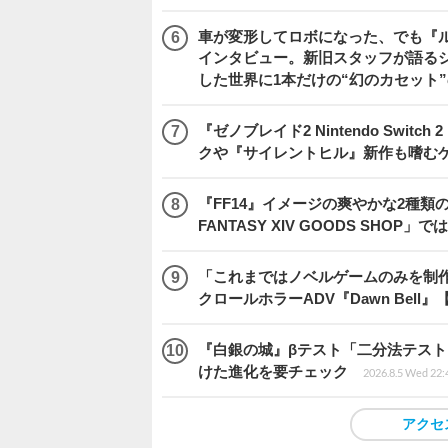
車が変形してロボになった、でも『ルー
インタビュー。新旧スタッフが語るシ
した世界に1本だけの“幻のカセット
『ゼノブレイド2 Nintendo Swit
クや『サイレントヒル』新作も嗜むゲ
『FF14』イメージの爽やかな2種類
FANTASY XIV GOODS SHO
「これまではノベルゲームのみを制
クロールホラーADV『Dawn Bel
『白銀の城』βテスト「二分法テス
けた進化を要チェック
2026.8.5 Wed 22:
アクセ