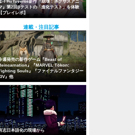
よ！HoYoverse新作『崩壊：ネクサスアニ
マ』第2回βテストの「進化テスト」を体験
【プレイレポ】
連載・注目記事
今週発売の新作ゲーム『Beast of
Reincarnation』『MARVEL Tōkon:
Fighting Souls』『ファイナルファンタジー
XIV』他
有志日本語化の現場から