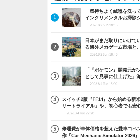
「気持ちよく絨毯を洗っ
インクリメンタルお掃除
2026.8.2 Sun 18:15
日本がまだ取りにいけていな
る海外メカゲーム市場と
2026.8.2 Sun 18:45
「『ポケモン』開発元がソ
として見事に仕上げた」海外レビ
2026.8.4 Tue 15:00
スイッチ2版『FF14』から始める新
リートライアル」や、初心者でも安
2026.8.4 Tue 22:20
修理費が車体価格を超えた愛車コペ
作『Car Mechanic Simulator 202