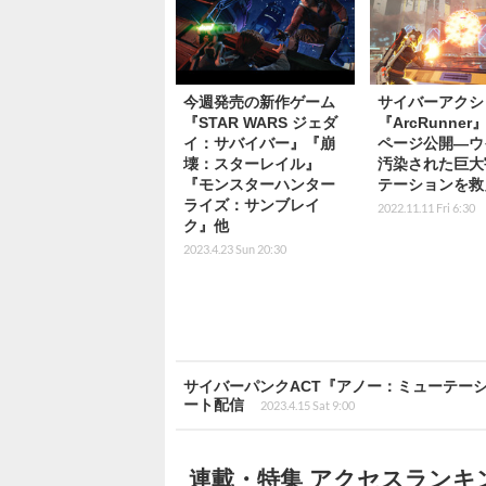
今週発売の新作ゲーム
サイバーアクシ
『STAR WARS ジェダ
『ArcRunner』
イ：サバイバー』『崩
ページ公開―ウ
壊：スターレイル』
汚染された巨大
『モンスターハンター
テーションを救
ライズ：サンブレイ
2022.11.11 Fri 6:30
ク』他
2023.4.23 Sun 20:30
サイバーパンクACT『アノー：ミューテー
ート配信
2023.4.15 Sat 9:00
連載・特集 アクセスランキ