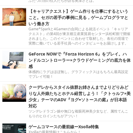
ふたつの沼の住人たちが語る奥深さとは。
【キャリアクエスト】ゲーム作りを仕事にするという
こと。セガの若手の事例に見る，ゲームプログラマと
いう働き方
Game*Sparkと4Gamerの合同による就活イベント「キャリア
クエスト」の第4回が東京都立産業貿易センター浜松町館で開催
されました。このイベントに合わせて取材した、各社の現場で
実際に働いている若手社員へのインタビューをお届けします。
GeForce NOWで『Forza Horizon 6』をプレイ。ハ
ンドルコントローラー×クラウドゲーミングの底力を体
感
体感的にラグはほぼ無し。グラフィックスはもちろん最高設定
でプレイ可能！
クーデレからスタイル抜群お姉さんまでよりどりみど
りな人外娘たちとホテル経営しよう！「クトゥルフ×美
少女」テーマのADV『ヨグ=ソトースの庭』が日本語
対応
ツンデレドラゴン娘や無口な複眼死神美少女など、属性てんこ
もりのヒロインたちがアツい！
ゲームコマースの最前線ーXsolla特集
Xsollaの最新情報はこちらから！