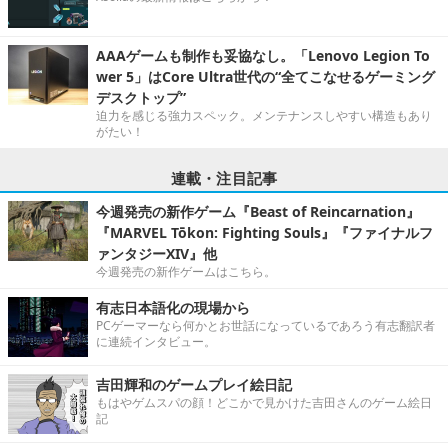
AAAゲームも制作も妥協なし。「Lenovo Legion To
wer 5」はCore Ultra世代の“全てこなせるゲーミング
デスクトップ”
迫力を感じる強力スペック。メンテナンスしやすい構造もあり
がたい！
連載・注目記事
今週発売の新作ゲーム『Beast of Reincarnation』
『MARVEL Tōkon: Fighting Souls』『ファイナルフ
ァンタジーXIV』他
今週発売の新作ゲームはこちら。
有志日本語化の現場から
PCゲーマーなら何かとお世話になっているであろう有志翻訳者
に連続インタビュー。
吉田輝和のゲームプレイ絵日記
もはやゲムスパの顔！どこかで見かけた吉田さんのゲーム絵日
記