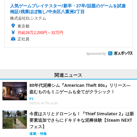
人気ゲームプレイテスター/新卒・27卒/話題のゲームを試遊
検証/残業ほぼ無し/中央区八重洲2丁目
株式会社ELシステム
東京都
月給26万2,200円～32万円
正社員
Sponsored by
関連ニュース
80年代泥棒シム『American Theft 80s』リリース―
盗むものもミニゲームも全てがクラシック！
PC
2022.6.16 Thu 6:30
今度はスリとドローンも！『Thief Simulator 2』は新
要素追加でさらにドキドキな泥棒体験【Steam NEXT
フェス】
連載・特集