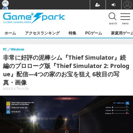
search
menu
ホーム
アクセスランキング
特集
PCゲーム
家庭用ゲー
PC
Windows
非常に好評の泥棒シム『Thief Simulator』続
編のプロローグ版『Thief Simulator 2: Prolog
ue』配信―4つの家のお宝を狙え 6枚目の写
真・画像
2023.5.4 Thu 0:59