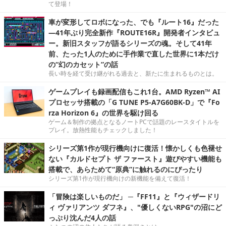
て登場！
車が変形してロボになった、でも『ルート16』だった
―41年ぶり完全新作『ROUTE16R』開発者インタビュ
ー。新旧スタッフが語るシリーズの魂。そして41年
前、たった1人のために手作業で直した世界に1本だけ
の“幻のカセット”の話
長い時を経て受け継がれる過去と、新たに生まれるものとは。
ゲームプレイも録画配信もこれ1台。AMD Ryzen™ AI
プロセッサ搭載の「G TUNE P5-A7G60BK-D」で『Fo
rza Horizon 6』の世界を駆け回る
ゲーム＆制作の拠点となるノートPCで話題のレースタイトルを
プレイ。放熱性能もチェックしました！
シリーズ第1作が現行機向けに復活！懐かしくも色褪せ
ない『カルドセプト ザ ファースト』遊びやすい機能も
搭載で、あらためて“原典”に触れるのにぴったり
シリーズ第1作が現行機向けの新機能を備えて復活！
「冒険は楽しいものだ」 ─『FF11』と『ウィザードリ
ィ ヴァリアンツ ダフネ』、"優しくないRPG"の沼にど
っぷり沈んだ4人の話