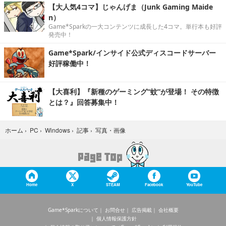
【大人気4コマ】じゃんげま（Junk Gaming Maide
n）
Game*Sparkの一大コンテンツに成長した4コマ。単行本も好評
発売中！
Game*Spark/インサイド公式ディスコードサーバー
好評稼働中！
【大喜利】『新種のゲーミング“蚊”が登場！ その特徴
とは？』回答募集中！
写真・画像
ホーム
›
PC
›
Windows
›
記事
›
Home
X
STEAM
Facebook
YouTube
Game*Sparkについて
お問合せ
広告掲載
会社概要
個人情報保護方針