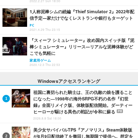
2022.2.27 Sun 18:00
1人称泥棒シムの続編『Thief Simulator 2』2022年配
信予定―家だけでなくレストランや銀行もターゲット
PC
2021.4.29 Thu 23:15
『スィーフ シミュレーター』改め国内スイッチ版『泥
棒シミュレーター』リリース―リアルな泥棒体験がど
こでも気軽に
家庭用ゲーム
2020.12.3 Thu 22:53
Windowsアクセスランキング
祖国に裏切られた騎士は、王の仇敵の娘を護ること
になった―1998年の海外SRPG不朽の名作『幻世
録』全面リメイク版、体験版配信開始。ダーティー
ヒーローが駆ける異色の戦記が令和に蘇る
PR
2026.8.8 Sat 18:00
美少女サバイバルTPS『アノマリス』Steam体験版
が8月9日配信終了を撤回し無期限で提供へ。想定を