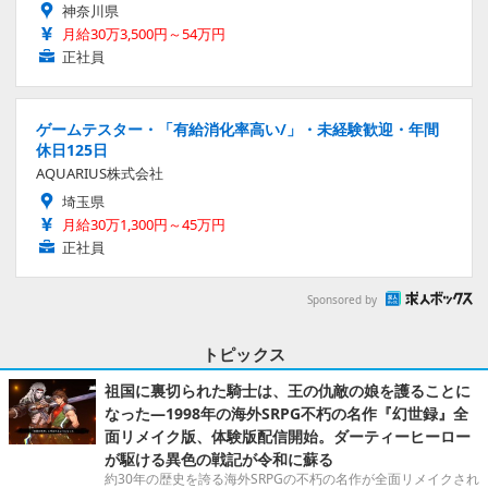
神奈川県
月給30万3,500円～54万円
正社員
ゲームテスター・「有給消化率高い/」・未経験歓迎・年間
休日125日
AQUARIUS株式会社
埼玉県
月給30万1,300円～45万円
正社員
Sponsored by
トピックス
祖国に裏切られた騎士は、王の仇敵の娘を護ることに
なった―1998年の海外SRPG不朽の名作『幻世録』全
面リメイク版、体験版配信開始。ダーティーヒーロー
が駆ける異色の戦記が令和に蘇る
約30年の歴史を誇る海外SRPGの不朽の名作が全面リメイクされ