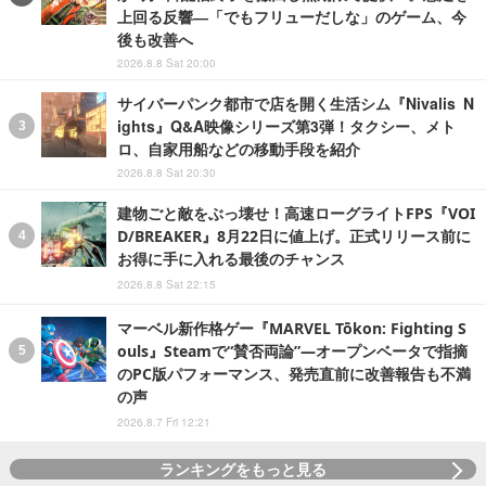
上回る反響―「でもフリューだしな」のゲーム、今
後も改善へ
2026.8.8 Sat 20:00
サイバーパンク都市で店を開く生活シム『Nivalis N
ights』Q&A映像シリーズ第3弾！タクシー、メト
ロ、自家用船などの移動手段を紹介
2026.8.8 Sat 20:30
建物ごと敵をぶっ壊せ！高速ローグライトFPS『VOI
D/BREAKER』8月22日に値上げ。正式リリース前に
お得に手に入れる最後のチャンス
2026.8.8 Sat 22:15
マーベル新作格ゲー『MARVEL Tōkon: Fighting S
ouls』Steamで“賛否両論”―オープンベータで指摘
のPC版パフォーマンス、発売直前に改善報告も不満
の声
2026.8.7 Fri 12:21
ランキングをもっと見る