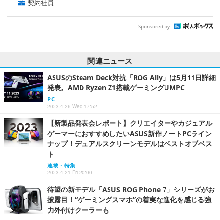
契約社員
Sponsored by
関連ニュース
ASUSのSteam Deck対抗「ROG Ally」は5月11日詳細
発表。AMD Ryzen Z1搭載ゲーミングUMPC
PC
2023.4.26 Wed 17:52
【新製品発表会レポート】クリエイターやカジュアル
ゲーマーにおすすめしたいASUS新作ノートPCライン
ナップ！デュアルスクリーンモデルはベストオブベス
ト
連載・特集
2023.4.21 Fri 20:00
待望の新モデル「ASUS ROG Phone 7」シリーズがお
披露目！“ゲーミングスマホ”の着実な進化を感じる強
力外付けクーラーも