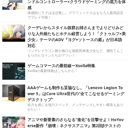
ンドルコントローラー×クラウドゲーミングの底力を体
感
体感的にラグはほぼ無し。グラフィックスはもちろん最高設定
でプレイ可能！
クーデレからスタイル抜群お姉さんまでよりどりみど
りな人外娘たちとホテル経営しよう！「クトゥルフ×美
少女」テーマのADV『ヨグ=ソトースの庭』が日本語
対応
ツンデレドラゴン娘や無口な複眼死神美少女など、属性てんこ
もりのヒロインたちがアツい！
ゲームコマースの最前線ーXsolla特集
Xsollaの最新情報はこちらから！
AAAゲームも制作も妥協なし。「Lenovo Legion To
wer 5」はCore Ultra世代の“全てこなせるゲーミング
デスクトップ”
迫力を感じる強力スペック。メンテナンスしやすい構造もあり
がたい！
アニマや新要素のさらなる“進化”を目撃せよ！HoYov
erse新作『崩壊：ネクサスアニマ』第2回βテストの