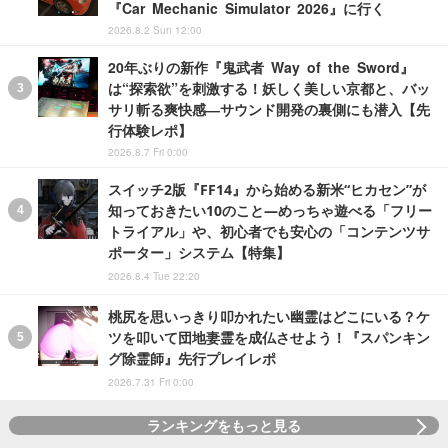
『Car Mechanic Simulator 2026』に行く
2026.8.2 Sun 12:00
20年ぶりの新作『鬼武者 Way of the Sword』
は“探索欲”を刺激する！妖しく美しい京都と、バッ
サリ斬る爽快感―サウンド開発の裏側にも潜入【先
行体験レポ】
2026.8.7 Fri 0:00
スイッチ2版『FF14』から始める新米“ヒカセン”が
知っておきたい10のこと―めっちゃ遊べる「フリー
トライアル」や、初心者でも安心の「コンテンツサ
ポーター」システム【特集】
2026.8.4 Tue 22:20
桃尻を思いっきり叩かれたい幽霊はどこにいる？ケ
ツを叩いて団地妻霊を成仏させよう！『スパンキン
グ除霊師』先行プレイレポ
2026.7.31 Fri 0:00
ランキングをもっと見る