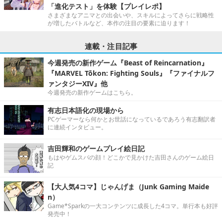
「進化テスト」を体験【プレイレポ】
さまざまなアニマとの出会いや、スキルによってさらに戦略性
が増したバトルなど、本作の注目の要素に迫ります！
連載・注目記事
今週発売の新作ゲーム『Beast of Reincarnation』
『MARVEL Tōkon: Fighting Souls』『ファイナルフ
ァンタジーXIV』他
今週発売の新作ゲームはこちら。
有志日本語化の現場から
PCゲーマーなら何かとお世話になっているであろう有志翻訳者
に連続インタビュー。
吉田輝和のゲームプレイ絵日記
もはやゲムスパの顔！どこかで見かけた吉田さんのゲーム絵日
記
【大人気4コマ】じゃんげま（Junk Gaming Maide
n）
Game*Sparkの一大コンテンツに成長した4コマ。単行本も好評
発売中！