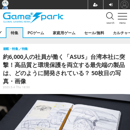
search
menu
グ
特集
PCゲーム
家庭用ゲーム
セール/無料
カルチャ
連載・特集
特集
約6,000人の社員が働く「ASUS」台湾本社に突
撃！高品質と環境保護を両立する最先端の製品
は、どのように開発されている？ 50枚目の写
真・画像
2023.5.4 Thu 18:00