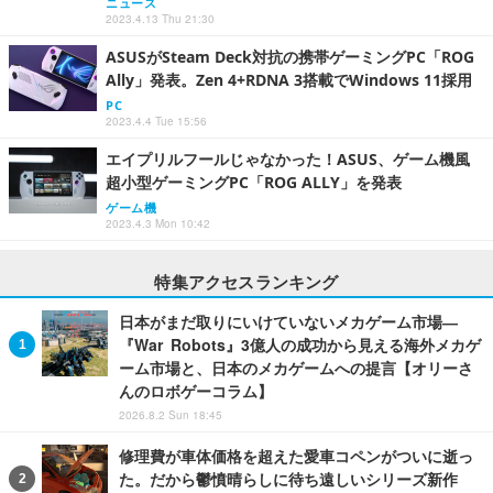
ニュース
2023.4.13 Thu 21:30
ASUSがSteam Deck対抗の携帯ゲーミングPC「ROG
Ally」発表。Zen 4+RDNA 3搭載でWindows 11採用
PC
2023.4.4 Tue 15:56
エイプリルフールじゃなかった！ASUS、ゲーム機風
超小型ゲーミングPC「ROG ALLY」を発表
ゲーム機
2023.4.3 Mon 10:42
特集アクセスランキング
日本がまだ取りにいけていないメカゲーム市場―
『War Robots』3億人の成功から見える海外メカゲ
ーム市場と、日本のメカゲームへの提言【オリーさ
んのロボゲーコラム】
2026.8.2 Sun 18:45
修理費が車体価格を超えた愛車コペンがついに逝っ
た。だから鬱憤晴らしに待ち遠しいシリーズ新作