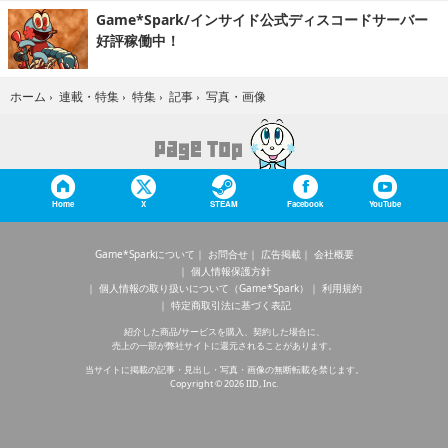
Game*Spark/インサイド公式ディスコードサーバー
好評稼働中！
写真・画像
ホーム
›
連載・特集
›
特集
›
記事
›
Home
X
STEAM
Facebook
YouTube
Game*Sparkについて
お問合せ
広告掲載
会社概要
個人情報保護方針
個人情報の取り扱いについて（Game*Spark）
利用規約
特定商取引法に基づく表記
紹介した商品/サービスを購入、契約した場合に、
売上の一部が弊社サイトに還元されることがあります。
当サイトに掲載の記事・見出し・写真・画像の無断転載を禁じます。
Copyright © 2026 IID, Inc.