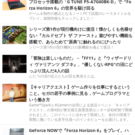
プロセッサ搭載の「G TUNE P5-A7G60BK-D」で『Fo
rza Horizon 6』の世界を駆け回る
ゲーム＆制作の拠点となるノートPCで話題のレースタイトルを
プレイ。放熱性能もチェックしました！
シリーズ第1作が現行機向けに復活！懐かしくも色褪せ
ない『カルドセプト ザ ファースト』遊びやすい機能も
搭載で、あらためて“原典”に触れるのにぴったり
シリーズ第1作が現行機向けの新機能を備えて復活！
「冒険は楽しいものだ」 ─『FF11』と『ウィザードリ
ィ ヴァリアンツ ダフネ』、"優しくないRPG"の沼にど
っぷり沈んだ4人の話
ふたつの沼の住人たちが語る奥深さとは。
【キャリアクエスト】ゲーム作りを仕事にするという
こと。セガの若手の事例に見る，ゲームプログラマと
いう働き方
Game*Sparkと4Gamerの合同による就活イベント「キャリア
クエスト」の第4回が東京都立産業貿易センター浜松町館で開催
されました。このイベントに合わせて取材した、各社の現場で
実際に働いている若手社員へのインタビューをお届けします。
GeForce NOWで『Forza Horizon 6』をプレイ。ハ