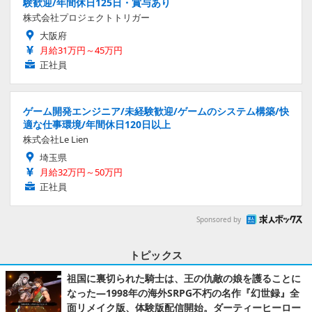
験歓迎/年間休日125日・賞与あり
株式会社プロジェクトトリガー
大阪府
月給31万円～45万円
正社員
ゲーム開発エンジニア/未経験歓迎/ゲームのシステム構築/快
適な仕事環境/年間休日120日以上
株式会社Le Lien
埼玉県
月給32万円～50万円
正社員
Sponsored by
トピックス
祖国に裏切られた騎士は、王の仇敵の娘を護ることに
なった―1998年の海外SRPG不朽の名作『幻世録』全
面リメイク版、体験版配信開始。ダーティーヒーロー