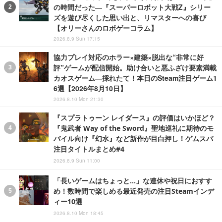
の時間だった―『スーパーロボット大戦Z』シリー
ズを遊び尽くした思い出と、リマスターへの喜び
【オリーさんのロボゲーコラム】
2026.8.9 Sun 17:15
協力プレイ対応のホラー×建築×脱出な“非常に好
評”ゲームが配信開始。助け合いと悪ふざけ要素満載
カオスゲーム―採れたて！本日のSteam注目ゲーム1
6選【2026年8月10日】
2026.8.10 Mon 21:30
『スプラトゥーン レイダース』の評価はいかほど？
『鬼武者 Way of the Sword』聖地巡礼に期待のモ
バイル向け『幻水』など新作が目白押し！ゲムスパ
注目タイトルまとめ#4
2026.8.9 Sun 11:00
「長いゲームはちょっと…」な連休や祝日におすす
め！数時間で楽しめる最近発売の注目Steamインデ
ィー10選
2026.8.10 Mon 18:45