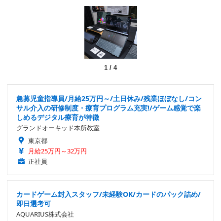
1
/
4
急募児童指導員/月給25万円～/土日休み/残業ほぼなし/コン
サル介入の研修制度・療育プログラム充実!/ゲーム感覚で楽
しめるデジタル療育が特徴
グランドオーキッド本所教室
東京都
月給25万円～32万円
正社員
カードゲーム封入スタッフ/未経験OK/カードのパック詰め/
即日選考可
AQUARIUS株式会社