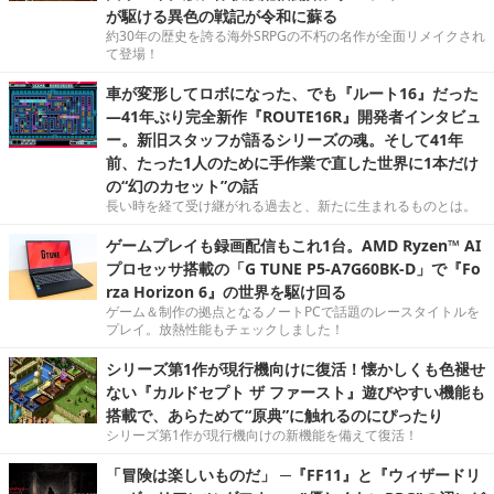
が駆ける異色の戦記が令和に蘇る
約30年の歴史を誇る海外SRPGの不朽の名作が全面リメイクされ
て登場！
車が変形してロボになった、でも『ルート16』だった
―41年ぶり完全新作『ROUTE16R』開発者インタビュ
ー。新旧スタッフが語るシリーズの魂。そして41年
前、たった1人のために手作業で直した世界に1本だけ
の“幻のカセット”の話
長い時を経て受け継がれる過去と、新たに生まれるものとは。
ゲームプレイも録画配信もこれ1台。AMD Ryzen™ AI
プロセッサ搭載の「G TUNE P5-A7G60BK-D」で『Fo
rza Horizon 6』の世界を駆け回る
ゲーム＆制作の拠点となるノートPCで話題のレースタイトルを
プレイ。放熱性能もチェックしました！
シリーズ第1作が現行機向けに復活！懐かしくも色褪せ
ない『カルドセプト ザ ファースト』遊びやすい機能も
搭載で、あらためて“原典”に触れるのにぴったり
シリーズ第1作が現行機向けの新機能を備えて復活！
「冒険は楽しいものだ」 ─『FF11』と『ウィザードリ