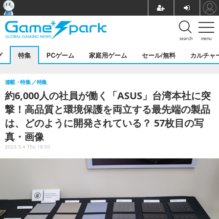
search
menu
グ
特集
PCゲーム
家庭用ゲーム
セール/無料
カルチャ
連載・特集
特集
約6,000人の社員が働く「ASUS」台湾本社に突
撃！高品質と環境保護を両立する最先端の製品
は、どのように開発されている？ 57枚目の写
真・画像
2023.5.4 Thu 18:00