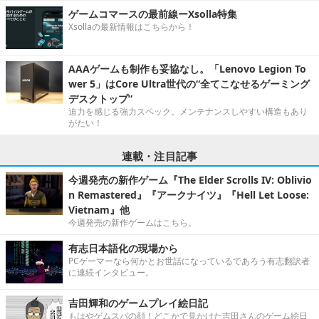
ゲームコマースの最前線ーXsolla特集
Xsollaの最新情報はこちらから！
AAAゲームも制作も妥協なし。「Lenovo Legion To
wer 5」はCore Ultra世代の“全てこなせるゲーミング
デスクトップ”
迫力を感じる強力スペック。メンテナンスしやすい構造もあり
がたい！
連載・注目記事
今週発売の新作ゲーム『The Elder Scrolls IV: Oblivio
n Remastered』『アークナイツ』『Hell Let Loose:
Vietnam』他
今週発売の新作ゲームはこちら。
有志日本語化の現場から
PCゲーマーなら何かとお世話になっているであろう有志翻訳者
に連続インタビュー。
吉田輝和のゲームプレイ絵日記
もはやゲムスパの顔！どこかで見かけた吉田さんのゲーム絵日