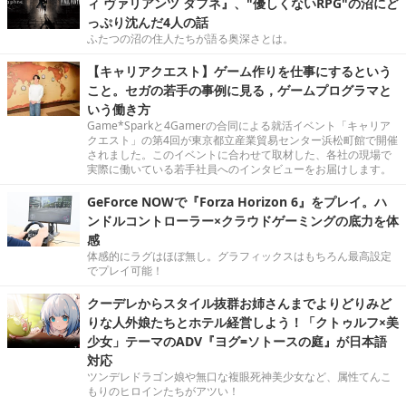
ィ ヴァリアンツ ダフネ』、"優しくないRPG"の沼にど
っぷり沈んだ4人の話
ふたつの沼の住人たちが語る奥深さとは。
【キャリアクエスト】ゲーム作りを仕事にするという
こと。セガの若手の事例に見る，ゲームプログラマと
いう働き方
Game*Sparkと4Gamerの合同による就活イベント「キャリア
クエスト」の第4回が東京都立産業貿易センター浜松町館で開催
されました。このイベントに合わせて取材した、各社の現場で
実際に働いている若手社員へのインタビューをお届けします。
GeForce NOWで『Forza Horizon 6』をプレイ。ハ
ンドルコントローラー×クラウドゲーミングの底力を体
感
体感的にラグはほぼ無し。グラフィックスはもちろん最高設定
でプレイ可能！
クーデレからスタイル抜群お姉さんまでよりどりみど
りな人外娘たちとホテル経営しよう！「クトゥルフ×美
少女」テーマのADV『ヨグ=ソトースの庭』が日本語
対応
ツンデレドラゴン娘や無口な複眼死神美少女など、属性てんこ
もりのヒロインたちがアツい！