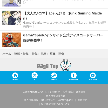
記
【大人気4コマ】じゃんげま（Junk Gaming Maide
n）
Game*Sparkの一大コンテンツに成長した4コマ。単行本も好評
発売中！
Game*Spark/インサイド公式ディスコードサーバー
好評稼働中！
写真・画像
ホーム
›
連載・特集
›
特集
›
記事
›
Home
X
STEAM
Facebook
YouTube
Game*Sparkについて
お問合せ
広告掲載
会社概要
個人情報保護方針
個人情報の取り扱いについて（Game*Spark）
利用規約
特定商取引法に基づく表記