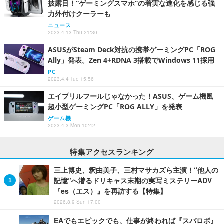
披露目！“ゲーミングスマホ”の着実な進化を感じる強
力外付けクーラーも
ニュース
2023.4.13 Thu 21:30
ASUSがSteam Deck対抗の携帯ゲーミングPC「ROG
Ally」発表。Zen 4+RDNA 3搭載でWindows 11採用
PC
2023.4.4 Tue 15:56
エイプリルフールじゃなかった！ASUS、ゲーム機風
超小型ゲーミングPC「ROG ALLY」を発表
ゲーム機
2023.4.3 Mon 10:42
特集アクセスランキング
三上博史、釈由美子、三村マサカズら主演！“他人の
記憶”へ潜るドリキャス末期の実写ミステリーADV
『es（エス）』を再訪する【特集】
2026.8.9 Sun 17:00
EAでもエピックでも、仕事が終われば『スパロボ』