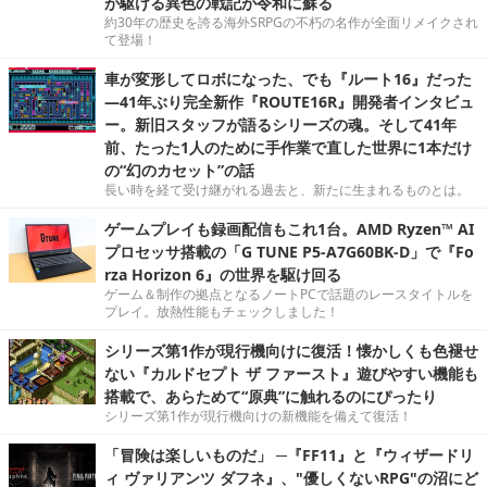
が駆ける異色の戦記が令和に蘇る
約30年の歴史を誇る海外SRPGの不朽の名作が全面リメイクされ
て登場！
車が変形してロボになった、でも『ルート16』だった
―41年ぶり完全新作『ROUTE16R』開発者インタビュ
ー。新旧スタッフが語るシリーズの魂。そして41年
前、たった1人のために手作業で直した世界に1本だけ
の“幻のカセット”の話
長い時を経て受け継がれる過去と、新たに生まれるものとは。
ゲームプレイも録画配信もこれ1台。AMD Ryzen™ AI
プロセッサ搭載の「G TUNE P5-A7G60BK-D」で『Fo
rza Horizon 6』の世界を駆け回る
ゲーム＆制作の拠点となるノートPCで話題のレースタイトルを
プレイ。放熱性能もチェックしました！
シリーズ第1作が現行機向けに復活！懐かしくも色褪せ
ない『カルドセプト ザ ファースト』遊びやすい機能も
搭載で、あらためて“原典”に触れるのにぴったり
シリーズ第1作が現行機向けの新機能を備えて復活！
「冒険は楽しいものだ」 ─『FF11』と『ウィザードリ
ィ ヴァリアンツ ダフネ』、"優しくないRPG"の沼にど