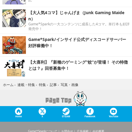
【大人気4コマ】じゃんげま（Junk Gaming Maide
n）
Game*Sparkの一大コンテンツに成長した4コマ。単行本も好評
発売中！
Game*Spark/インサイド公式ディスコードサーバー
好評稼働中！
【大喜利】『新種のゲーミング“蚊”が登場！ その特徴
とは？』回答募集中！
写真・画像
ホーム
›
連載・特集
›
特集
›
記事
›
Home
X
STEAM
Facebook
YouTube
Game*Sparkについて
お問合せ
広告掲載
会社概要