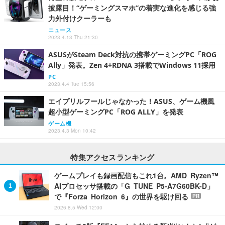
披露目！“ゲーミングスマホ”の着実な進化を感じる強
力外付けクーラーも
ニュース
2023.4.13 Thu 21:30
ASUSがSteam Deck対抗の携帯ゲーミングPC「ROG
Ally」発表。Zen 4+RDNA 3搭載でWindows 11採用
PC
2023.4.4 Tue 15:56
エイプリルフールじゃなかった！ASUS、ゲーム機風
超小型ゲーミングPC「ROG ALLY」を発表
ゲーム機
2023.4.3 Mon 10:42
特集アクセスランキング
ゲームプレイも録画配信もこれ1台。AMD Ryzen™
AIプロセッサ搭載の「G TUNE P5-A7G60BK-D」
で『Forza Horizon 6』の世界を駆け回る
PR
2026.8.5 Wed 12:00