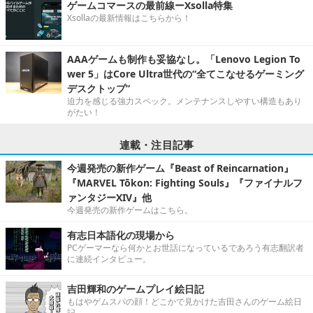
ゲームコマースの最前線ーXsolla特集
Xsollaの最新情報はこちらから！
AAAゲームも制作も妥協なし。「Lenovo Legion To
wer 5」はCore Ultra世代の“全てこなせるゲーミング
デスクトップ”
迫力を感じる強力スペック。メンテナンスしやすい構造もあり
がたい！
連載・注目記事
今週発売の新作ゲーム『Beast of Reincarnation』
『MARVEL Tōkon: Fighting Souls』『ファイナルフ
ァンタジーXIV』他
今週発売の新作ゲームはこちら。
有志日本語化の現場から
PCゲーマーなら何かとお世話になっているであろう有志翻訳者
に連続インタビュー。
吉田輝和のゲームプレイ絵日記
もはやゲムスパの顔！どこかで見かけた吉田さんのゲーム絵日
記