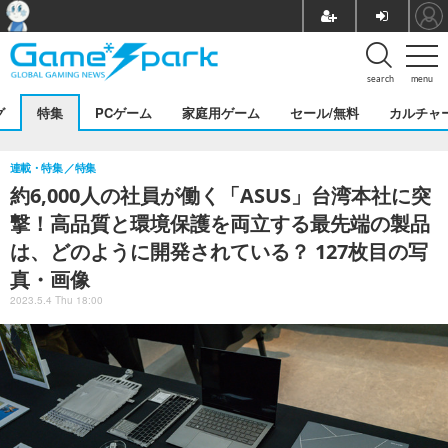
search
menu
グ
特集
PCゲーム
家庭用ゲーム
セール/無料
カルチャ
連載・特集
特集
約6,000人の社員が働く「ASUS」台湾本社に突
撃！高品質と環境保護を両立する最先端の製品
は、どのように開発されている？ 127枚目の写
真・画像
2023.5.4 Thu 18:00