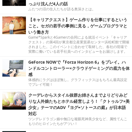
っぷり沈んだ4人の話
ふたつの沼の住人たちが語る奥深さとは。
【キャリアクエスト】ゲーム作りを仕事にするという
こと。セガの若手の事例に見る，ゲームプログラマと
いう働き方
Game*Sparkと4Gamerの合同による就活イベント「キャリア
クエスト」の第4回が東京都立産業貿易センター浜松町館で開催
されました。このイベントに合わせて取材した、各社の現場で
実際に働いている若手社員へのインタビューをお届けします。
GeForce NOWで『Forza Horizon 6』をプレイ。ハ
ンドルコントローラー×クラウドゲーミングの底力を体
感
体感的にラグはほぼ無し。グラフィックスはもちろん最高設定
でプレイ可能！
クーデレからスタイル抜群お姉さんまでよりどりみど
りな人外娘たちとホテル経営しよう！「クトゥルフ×美
少女」テーマのADV『ヨグ=ソトースの庭』が日本語
対応
ツンデレドラゴン娘や無口な複眼死神美少女など、属性てんこ
もりのヒロインたちがアツい！