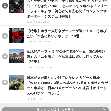
スイッチ2版『FF14』から始める新米“ヒカセン”が
知っておきたい10のこと―めっちゃ遊べる「フリー
トライアル」や、初心者でも安心の「コンテンツサ
ポーター」システム【特集】
2026.8.4 Tue 22:20
【特集】ホラー大好きゲーマーが選ぶ！今こそ遊び
たい「本当に怖い」ホラゲー10選
2026.5.6 Wed 20:30
伝説的スーファミ“非公認”18禁ゲーム『SM調教師
瞳』の「ニセモノ」を秋葉原に買いに行ってみた
【特集】
2026.1.12 Mon 19:00
日本がまだ取りにいけていないメカゲーム市場―
『War Robots』3億人の成功から見える海外メカゲ
ーム市場と、日本のメカゲームへの提言【オリーさ
んのロボゲーコラム】
2026.8.2 Sun 18:45
ランキングをもっと見る